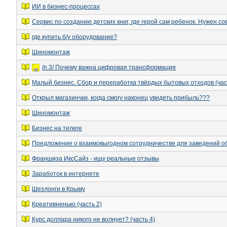
ИИ в бизнес-процессах
Сервис по созданию детских книг, где герой сам ребенок. Нужен сов
где купить б/у оборудование?
Шиномонтаж
/п.3/ Почему важна цифровая трансформация
Малый бизнес. Сбор и переработка твёрдых бытовых отходов (час
Открыл магазинчик, когда смогу наконец увидеть прибыль???
Шиномонтаж
Бизнес на телеге
Предложение о взаимовыгодном сотрудничестве для заведений 
Франшиза ИксСайз - ищу реальные отзывы
Заработок в интернете
Шезлонги в Крыму
Креативненько (часть 2)
Курс доллара никого не волнует? (часть 4)