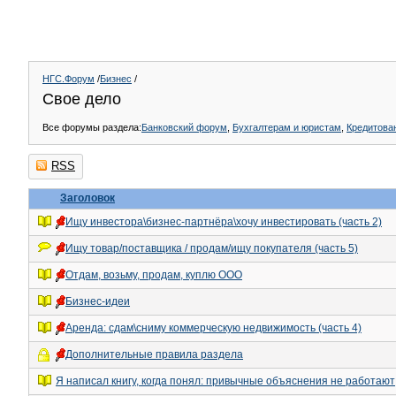
НГС.Форум
/
Бизнес
/
Свое дело
Все форумы раздела:
Банковский форум
,
Бухгалтерам и юристам
,
Кредитова
RSS
Заголовок
Ищу инвестора\бизнес-партнёра\хочу инвестировать (часть 2)
Ищу товар/поставщика / продам/ищу покупателя (часть 5)
Отдам, возьму, продам, куплю ООО
Бизнес-идеи
Аренда: сдам\сниму коммерческую недвижимость (часть 4)
Дополнительные правила раздела
Я написал книгу, когда понял: привычные объяснения не работают