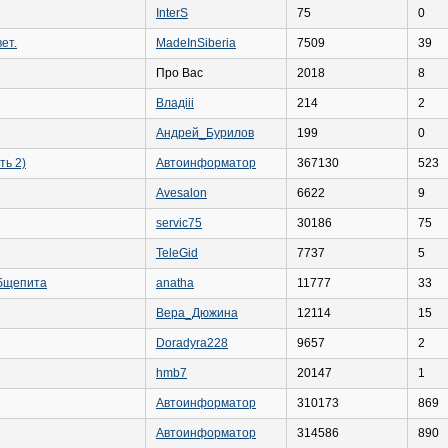
InterS
75
0
ет.
MadeInSiberia
7509
39
Про Вас
2018
8
Владiii
214
2
Андрей_Бурилов
199
0
ть 2)
Автоинформатор
367130
523
Avesalon
6622
9
servic75
30186
75
TeleGid
7737
5
общепита
anatha
11777
33
Вера_Дюжина
12114
15
Doradyra228
9657
2
hmb7
20147
1
Автоинформатор
310173
869
Автоинформатор
314586
890