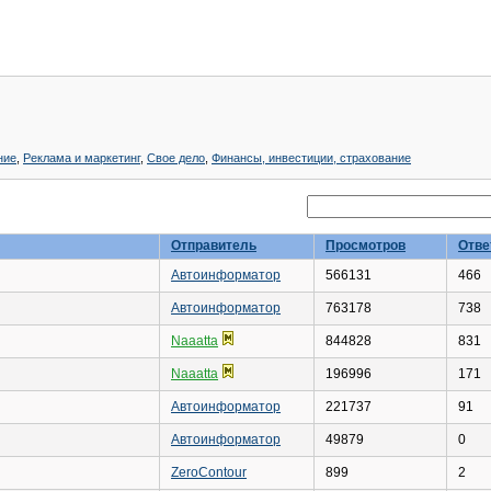
ние
,
Реклама и маркетинг
,
Свое дело
,
Финансы, инвестиции, страхование
Отправитель
Просмотров
Отве
Автоинформатор
566131
466
Автоинформатор
763178
738
Naaatta
844828
831
Naaatta
196996
171
Автоинформатор
221737
91
Автоинформатор
49879
0
ZeroContour
899
2