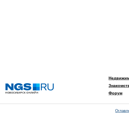
Недвижи
Знакомст
Форум
Оглавл