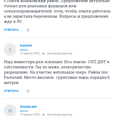
с.Локти Мошковский район. Предложение актуально
только для реальных фермеров или
сельхозпроизводителей. хочу, чтобы земля работала,
а не зарастала березняком. Вопросы и предложения
жду в ЛС.
ОТВЕТИТЬ
ivanmol
I
junior
19 марта 2016
Автоинформатор
Ищу инвестора для освоения 10га земли- СНТ, ДНТ в
собственности. Газ по меже, электричество-
разрешение. На участке небольшое озеро. Район пос.
Рыбачий. Место высокое- грунтовые воды порядка 6
метров.
ОТВЕТИТЬ
OxanaLaim
O
junior
19 марта 2016
Автоинформатор