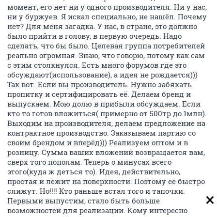
момент, его нет ни у одного производителя. Ни у нас,
ни у буржуев. Я искал специально, не нашёл. Почему
нет? Для меня загадка. У нас, в стране, это должно
было прийти в голову, в первую очередь. Надо
сделать, что бы было. Целевая группа потребителей
реально огромная. Знаю, что говорю, потому как сам
с этим столкнулся. Есть много форумов где это
обсуждают(использование), а идея не рождается)))
Так вот. Если вы производитель. Нужно забякать
пропитку и сертифицировать её. Делаем бренд и
выпускаем. Мою долю в прибыли обсуждаем. Если
кто то готов вложиться( примерно от 500тр до 1млн).
Выходим на производителя, делаем предложение на
контрактное производство. Заказываем партию со
своим брендом и вперёд))) Реализуем оптом и в
розницу. Сумма ваших вложений возвращается вам,
сверх того пополам. Теперь о минусах всего
этого(куда ж деться то). Идея, действительно,
простая и лежит на поверхности. Поэтому её быстро
слижут. Но!!!! Кто раньше встал того и тапочки.
Первыми выпустим, стало быть больше
возможностей для реализации. Кому интересно