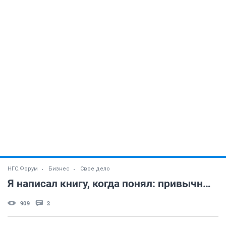
НГС.Форум
Бизнес
Свое дело
Я написал книгу, когда понял: привычные объяснения не работают
909
2