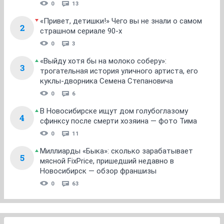
0
13
«Привет, детишки!» Чего вы не знали о самом
2
страшном сериале 90-х
0
3
«Выйду хотя бы на молоко соберу»:
3
трогательная история уличного артиста, его
куклы-дворника Семена Степановича
0
6
В Новосибирске ищут дом голубоглазому
4
сфинксу после смерти хозяина — фото Тима
0
11
Миллиарды «Быка»: сколько зарабатывает
5
мясной FixPrice, пришедший недавно в
Новосибирск — обзор франшизы
0
63