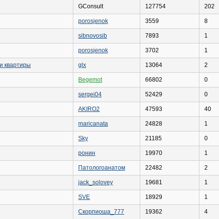
GConsult
127754
202
porosjenok
3559
8
sibnovosib
7893
1
porosjenok
3702
1
и квартиры
glx
13064
2
Begemot
66802
0
sergei04
52429
0
AKIRO2
47593
40
maricanata
24828
1
Sky
21185
0
ронин
19970
1
Патологоанатом
22482
2
jack_solovey
19681
1
SVE
18929
1
Скорпиоша_777
19362
4