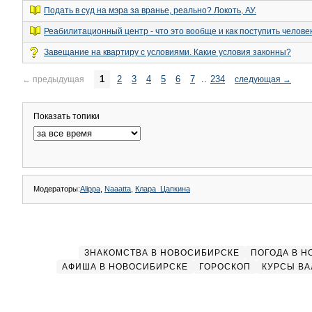
Подать в суд на мэра за вранье, реально? Локоть, АУ.
Реабилитационный центр - что это вообще и как поступить челове
Завещание на квартиру с условиями. Какие условия законны?
1
2
3
4
5
6
7
..
234
←
предыдущая
следующая
→
Показать топики
Модераторы:
Alippa
,
Naaatta
,
Клара_Цапкина
ЗНАКОМСТВА В НОВОСИБИРСКЕ
ПОГОДА В 
АФИША В НОВОСИБИРСКЕ
ГОРОСКОП
КУРСЫ ВА