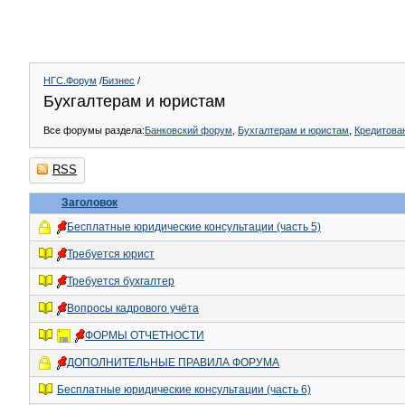
НГС.Форум
/
Бизнес
/
Бухгалтерам и юристам
Все форумы раздела:
Банковский форум
,
Бухгалтерам и юристам
,
Кредитова
RSS
Заголовок
Бесплатные юридические консультации (часть 5)
Требуется юрист
Требуется бухгалтер
Вопросы кадрового учёта
ФОРМЫ ОТЧЕТНОСТИ
ДОПОЛНИТЕЛЬНЫЕ ПРАВИЛА ФОРУМА
Бесплатные юридические консультации (часть 6)