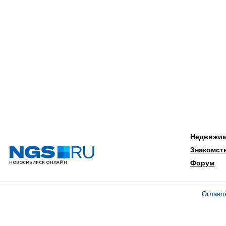
Недвижи
Знакомст
Форум
Оглавл