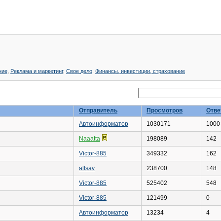
ние
,
Реклама и маркетинг
,
Свое дело
,
Финансы, инвестиции, страхование
Отправитель
Просмотров
Отве
Автоинформатор
1030171
1000
Naaatta
198089
142
Victor-885
349332
162
allsav
238700
148
Victor-885
525402
548
Victor-885
121499
0
Автоинформатор
13234
4