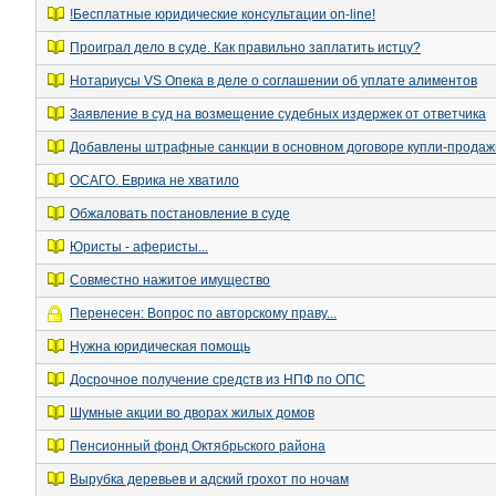
!Бесплатные юридические консультации on-line!
Проиграл дело в суде. Как правильно заплатить истцу?
Нотариусы VS Опека в деле о соглашении об уплате алиментов
Заявление в суд на возмещение судебных издержек от ответчика
Добавлены штрафные санкции в основном договоре купли-продаж
ОСАГО. Еврика не хватило
Обжаловать постановление в суде
Юристы - аферисты...
Совместно нажитое имущество
Перенесен: Вопрос по авторскому праву...
Нужна юридическая помощь
Досрочное получение средств из НПФ по ОПС
Шумные акции во дворах жилых домов
Пенсионный фонд Октябрьского района
Вырубка деревьев и адский грохот по ночам