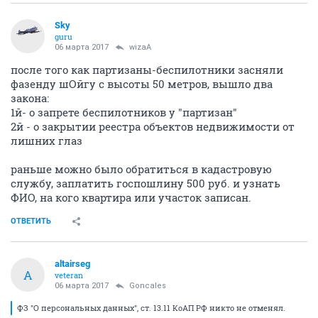
Sky
guru
06 марта 2017
wizaA
после того как партизаны-беспилотники засняли
фазенду шОйгу с высоты 50 метров, вышло два
закона:
1й- о запрете беспилотников у "партизан"
2й - о закрытии реестра объектов недвижимости от
лишних глаз
раньше можно было обратиться в кадастровую
службу, заплатить госпошлину 500 руб. и узнать
ФИО, на кого квартира или участок записан.
ОТВЕТИТЬ
altairseg
A
veteran
06 марта 2017
Goncales
ФЗ "О персональных данных", ст. 13.11 КоАП РФ никто не отменял.