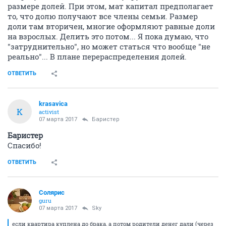
размере долей. При этом, мат капитал предполагает
то, что долю получают все члены семьи. Размер
доли там вторичен, многие оформляют равные доли
на взрослых. Делить это потом... Я пока думаю, что
"затруднительно", но может статься что вообще "не
реально"... В плане перераспределения долей.
ОТВЕТИТЬ
krasavica
K
activist
07 марта 2017
Баристер
Баристер
Спасибо!
ОТВЕТИТЬ
Солярис
guru
07 марта 2017
Sky
если квартира куплена до брака, а потом родители денег дали (через