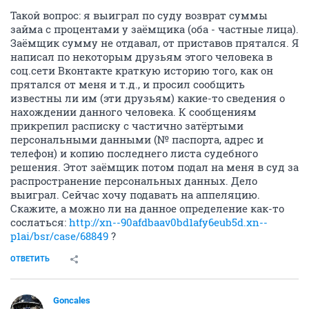
Такой вопрос: я выиграл по суду возврат суммы
займа с процентами у заёмщика (оба - частные лица).
Заёмщик сумму не отдавал, от приставов прятался. Я
написал по некоторым друзьям этого человека в
соц.сети Вконтакте краткую историю того, как он
прятался от меня и т.д., и просил сообщить
известны ли им (эти друзьям) какие-то сведения о
нахождении данного человека. К сообщениям
прикрепил расписку с частично затёртыми
персональными данными (№ паспорта, адрес и
телефон) и копию последнего листа судебного
решения. Этот заёмщик потом подал на меня в суд за
распространение персональных данных. Дело
выиграл. Сейчас хочу подавать на аппеляцию.
Скажите, а можно ли на данное определение как-то
сослаться:
http://xn--90afdbaav0bd1afy6eub5d.xn--
p1ai/bsr/case/68849
?
ОТВЕТИТЬ
Goncales