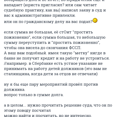
нападает (юриста пригласил? или сам читает
судебную практику, как вы) написал заяву в суд и
вас к административке привлекли.
или он по гражданскому делу на вас подал?
если сумма не большая, её стОит "простить
пожизненно", если сумма большая, то небольшую
сумму переуступить и "простить пожизненно",
чтобы она висела до скончания ФССП.
А ваш вам подобный. имея такую "метку" нигде в
банке не получит кредит и на работу не устроиться.
//например. в Сбербанке есть устное указание не
принимать на работу детей должников (это вам не
сталинщина, когда дети за отцов не отвечали)
ну я бы еще пару мероприятий провёл против
должника.
вопрос только в сумме долга.
а в целом... нужно прочитать решение суда, что он по
этому поводу посчитал
можно найти и прочитать, но не интересно.