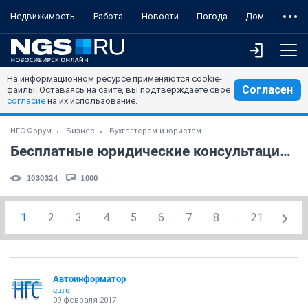
Недвижимость
Работа
Новости
Погода
Дом
На информационном ресурсе применяются cookie-
Согласен
файлы. Оставаясь на сайте, вы подтверждаете свое
согласие
на их использование.
НГС.Форум
Бизнес
Бухгалтерам и юристам
Бесплатные юридические консультации (часть 5)
1030324
1000
1
2
3
4
5
6
7
8
...
21
Автоинформатор
guru
09 февраля 2017