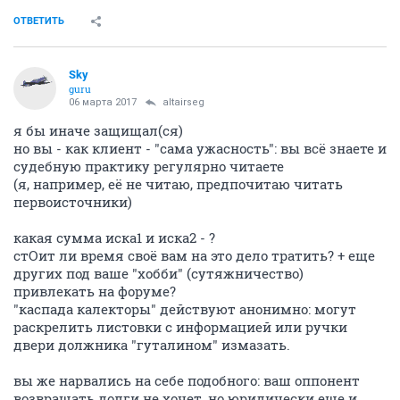
ОТВЕТИТЬ
Sky
guru
06 марта 2017
altairseg
я бы иначе защищал(ся)
но вы - как клиент - "сама ужасность": вы всё знаете и
судебную практику регулярно читаете
(я, например, её не читаю, предпочитаю читать
первоисточники)
какая сумма иска1 и иска2 - ?
стОит ли время своё вам на это дело тратить? + еще
других под ваше "хобби" (сутяжничество)
привлекать на форуме?
"каспада калекторы" действуют анонимно: могут
раскрелить листовки с информацией или ручки
двери должника "гуталином" измазать.
вы же нарвались на себе подобного: ваш оппонент
возвращать долги не хочет, но юридически еще и