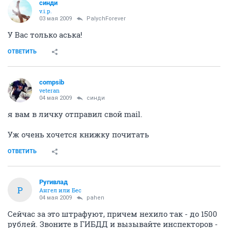
синди
v.i.p.
03 мая 2009
PalychForever
У Вас только аська!
ОТВЕТИТЬ
compsib
veteran
04 мая 2009
синди
я вам в личку отправил свой mail.
Уж очень хочется книжку почитать
ОТВЕТИТЬ
Ругивлад
Р
Ангел или Бес
04 мая 2009
pahen
Сейчас за это штрафуют, причем нехило так - до 1500
рублей. Звоните в ГИБДД и вызывайте инспекторов -