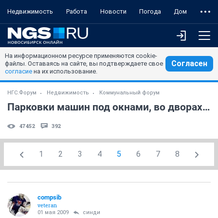
Недвижимость
Работа
Новости
Погода
Дом
На информационном ресурсе применяются cookie-
Согласен
файлы. Оставаясь на сайте, вы подтверждаете свое
согласие
на их использование.
НГС.Форум
Недвижимость
Коммунальный форум
Парковки машин под окнами, во дворах, на газонах
47452
392
1
2
3
4
5
6
7
8
compsib
veteran
01 мая 2009
синди