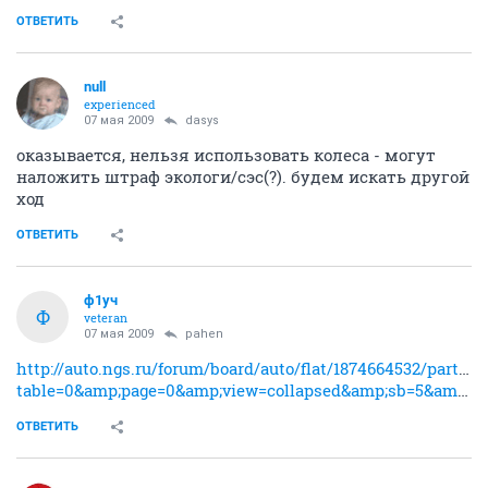
ОТВЕТИТЬ
null
experienced
07 мая 2009
dasys
оказывается, нельзя использовать колеса - могут
наложить штраф экологи/сэс(?). будем искать другой
ход
ОТВЕТИТЬ
ф1уч
Ф
veteran
07 мая 2009
pahen
http://auto.ngs.ru/forum/board/auto/flat/1874664532/part/1?
table=0&amp;page=0&amp;view=collapsed&amp;sb=5&amp;o=
ОТВЕТИТЬ