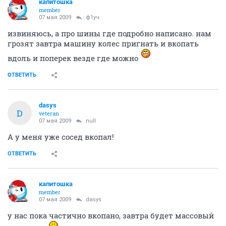
капитошка
member
07 мая 2009
ф1уч
извиняюсь, а про шины где подробно написано. нам
грозят завтра машину колес пригнать и вкопать
вдоль и поперек везде где можно
ОТВЕТИТЬ
dasys
D
veteran
07 мая 2009
null
А у меня уже сосед вкопал!
ОТВЕТИТЬ
капитошка
member
07 мая 2009
dasys
у нас пока частично вкопано, завтра будет массовый