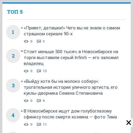
ТОП 5
«Привет, детишки!» Чего вы не знали о самом
1
страшном сериале 90-х
0
3
Стоит меньше 500 тысяч: в Новосибирске на
2
торги выставили серый Infiniti — его заложил
владелец
0
13
«Выйду хотя бы на молоко соберу»:
3
трогательная история уличного артиста, его
куклы-дворника Семена Степановича
0
6
В Новосибирске ищут дом голубоглазому
4
сфинксу после смерти хозяина — фото Тима
0
11