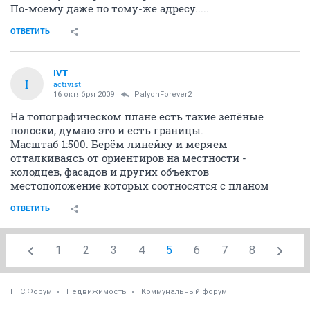
По-моему даже по тому-же адресу.....
ОТВЕТИТЬ
IVT
I
activist
16 октября 2009
PalychForever2
На топографическом плане есть такие зелёные
полоски, думаю это и есть границы.
Масштаб 1:500. Берём линейку и меряем
отталкиваясь от ориентиров на местности -
колодцев, фасадов и других объектов
местоположение которых соотносятся с планом
ОТВЕТИТЬ
1
2
3
4
5
6
7
8
НГС.Форум
Недвижимость
Коммунальный форум