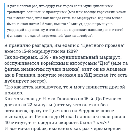
я уже излагал раз, что сдуру как-то раз сел в муниципальный
транспорт. большой и просторный (маз или вообще корейский какой-
то), вместо того, чтоб как всегда ехать на маршрутке. барахла много
было. и ехал потом 1.5 часа, вместо 40 минут, едва впрыгнул в
уходящий паровоз. ну, и кто больше перевозит пассажиров в итоге?
функция - не одной переменной "длина автобуса".
Я правилно разгадал, Вы ехали с "Цветного проезда"
вместо 15-й маршрутки на 1209?
Так во-первых, 1209 - не муниципальный маршрут,
обслуживается корейскими автобусами "Дэо" (еще та
фигня, немногим лучше пазика), езит он из Академа
аж в Родники, попутно заезжая на ЖД вокзал (то есть
дублирует метро).
Что касается маршруток, то я могу привести другой
пример.
Как то я ехал до Н-ска Главного на 15-й. До Речного
доехал за 22 минуты (потому что он ехал без
остановок, сразу от Цветного на Бердское шоссе
выехал), а от Речного до Н-ска Главного я ехал ровно
40 минут, т. е. средняя скорость была 7 км/ч!
И все из-за пробок, вызваных как раз черезмерной