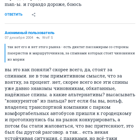
man-ы. и гораздо дороже, боюсь
ОТВЕТИТЬ
Анонимный пользователь
07 декабря 2004
Wolf S
так вот его и нет этого рынка - есть диктат пассажирам со стороны
пазеристов и маршруточников, за спмнами которых стоят чиновники
из мэрии
вы это как поняли? скорее всего, да, стоят за
спинами. не в том примитивном смысле, что за
взятку, за процент. нет, скорее всего все эти спины
уже давно знакомы чиновникам, обкатанные,
надёжные спины. а какие альтернативы? высасывать
"конкурентов" из пальца? вот если бы вы, вольф,
владелец транспортной компании с парком
комфортабельных автобусов пришли к городецкому
и протолкнулись бы на рынок конкурировать, а
потом бы стали жаловаться, что вас притесняют, это
был бы другой разговор. а так... есть некая
устойчивая ситуация, с пазиками, но всё-таки