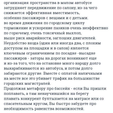
организация пространства в малом автобусе
затрудняет передвижение по салону, из-за чего
снижается эффективная вместимость,
особенно пассажиров с вещами и с детьми.
во время движения по городскому циклу
торможение и ускорение пазиков очень неэффектвно
по горючему, очень токсичный выхлоп,
выше риск аварийности, заглоших двигателей.
Неудобство входа (один или иногда два, с плохим
доступом на площадки и в салон) является
ключевым ограничением по посадке -высадке
пассажиров - заторы на дорогах возникают еще
и из-за того, что на остановке много народу долго
выкарабкиваются из автобуса, и потом долго
забираются другие. Вместе с оплатой наличными
на месте все это убивает трафик на большинстве
городских магистралей.
Продолжая метафору про бассейн - если Вы пришли
поплавать, а там ненаучившийся на берегу
плавать конкурент бултыхается на матрасе или со
спасательным кругом, Вы быстро забудете про
необходимость равенства возможностей.