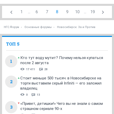
1
...
6
7
8
9
10
...
19
НГС.Форум
Основные форумы
Новосибирск: За и Против
ТОП 5
Кто тут воду мутит? Почему нельзя купаться
1
после 2 августа
17 411
28
Стоит меньше 500 тысяч: в Новосибирске на
2
торги выставили серый Infiniti — его заложил
владелец
0
13
«Привет, детишки!» Чего вы не знали о самом
3
страшном сериале 90-х