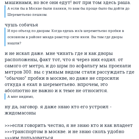
машинами, но все они едут! вот при том здесь раша.
А если бы в Москве были пазики, то вам бы проще было бы дойти до
Шереметьево пешком.
чушь собачья
И про объезд по дворам. Когда едешь из/в шереметьево пробки в
основном в районе мкада-рамстор-сити-икеи. Вы там где дворы
нашли?
и не искал даже. мне чихать где и как дворы
расположены, факт тот, что я через них ездил. от
самого от метро, и до шрм по асфальту мы проехали
метров 300. вы с умным видом стали рассуждать где
"обычно" пробки в москве, но даже не спросили
откуда я ехал в шереметьево. впрочем, это
абсолютно не важно и к теме не относится.
А мне видимо,
ну да, заговор. я даже знаю кто его устроил -
жидомасоны
>>>если говорить честно, я не знаю кто и как владеет
>>>транспортом в москве. и не знаю сколь удобно
>>>им пользоваться