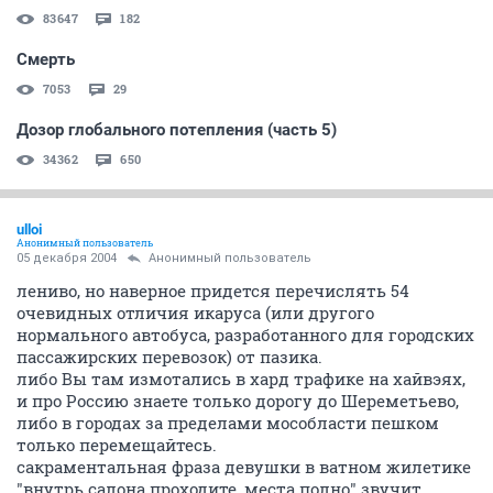
83647
182
Смерть
7053
29
Дозор глобального потепления (часть 5)
34362
650
ulloi
Анонимный пользователь
05 декабря 2004
Анонимный пользователь
лениво, но наверное придется перечислять 54
очевидных отличия икаруса (или другого
нормального автобуса, разработанного для городских
пассажирских перевозок) от пазика.
либо Вы там измотались в хард трафике на хайвэях,
и про Россию знаете только дорогу до Шереметьево,
либо в городах за пределами мособласти пешком
только перемещайтесь.
сакраментальная фраза девушки в ватном жилетике
"внутрь салона проходите, места полно" звучит