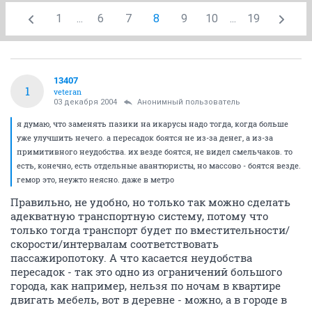
1
...
6
7
8
9
10
...
19
13407
1
veteran
03 декабря 2004
Анонимный пользователь
я думаю, что заменять пазики на икарусы надо тогда, когда больше
уже улучшить нечего. а пересадок боятся не из-за денег, а из-за
примитивного неудобства. их везде боятся, не видел смельчаков. то
есть, конечно, есть отдельные авантюристы, но массово - боятся везде.
гемор это, неужто неясно. даже в метро
Правильно, не удобно, но только так можно сделать
адекватную транспортную систему, потому что
только тогда транспорт будет по вместительности/
скорости/интервалам соответствовать
пассажиропотоку. А что касается неудобства
пересадок - так это одно из ограничений большого
города, как например, нельзя по ночам в квартире
двигать мебель, вот в деревне - можно, а в городе в