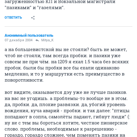
загруженностью КП и Вокзальной магистрали
"пазиками" и "газелями".
ОТВЕТИТЬ
Анонимный пользователь
07 декабря 2004
Mitya_K
а на большевистской вы не стояли? быть не может,
чтоб не стояли, там всегда пробки. и пазики уже
совсем не при чём. на 1209 я ехал 1.5 часа без всяких
пробок. были бы пробки все бы ехали одинаково
медленно, и то у маршрутки есть преимущество в
поворотливости.
вот видите, оказывается дэу уже не лучше пазиков.
на вас не угодишь. а проблемы-то вообще не в этом.
да, пробки. да, плохие развязки. да, убогий уровень
вождения, куча аварий - пробки. и так далее: "птицы
попадают в сопла, самолёты падают, гибнут люди" (:
ну не с тем вы бороться хотите, честное пионерское
слово. проблемы, необходимые к разрешению -
гораздо, гораздо сложнее, чем поменять пазики на