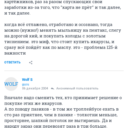
картёжников, раз за разом спускающих свои
заработки из-за того, что "карта не прёт" и так далее,
и так далее.
когда всё отлажено, отработано и осознано, тогда
можно (нужно!) менять мыльницу на пентакс, слегу
на дорогой кий, и покупать колоды с золотым
тиснением. это миф, что стоит купить икарусы, и
сразу всё пойдёт как по маслу. это - проблема 125-й
важности
ОТВЕТИТЬ
Wolf S
WOLF
guru
06 декабря 2004
Анонимный пользователь
Вначале надо сменить тех, кто принимает решение о
покупке этих же икарусов.
А по поводу пазиков - в том же троллейбусе ехать в
сто раз приятнее, чем в пазике - толкотни меньше,
просторнее, шапкой потолок не вытираешь. Да и
народу зараз они перевозят раза в три больше.