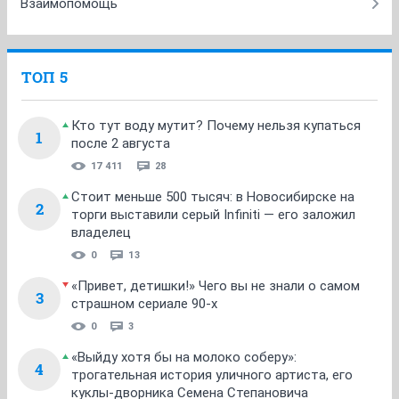
Взаимопомощь
ТОП 5
Кто тут воду мутит? Почему нельзя купаться
1
после 2 августа
17 411
28
Стоит меньше 500 тысяч: в Новосибирске на
2
торги выставили серый Infiniti — его заложил
владелец
0
13
«Привет, детишки!» Чего вы не знали о самом
3
страшном сериале 90-х
0
3
«Выйду хотя бы на молоко соберу»:
4
трогательная история уличного артиста, его
куклы-дворника Семена Степановича