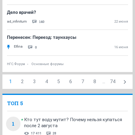
Дело врачей?
140
ad_infinitum
22 июня
Перенесен: Переезд: таунхаусы
Elfina
0
16 июня
НГС.Форум
Основные форумы
1
2
3
4
5
6
7
8
...
74
ТОП 5
Кто тут воду мутит? Почему нельзя купаться
1
после 2 августа
17 411
28