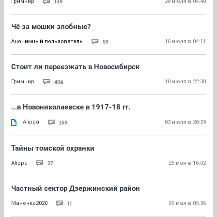
149
Гримнир
28 июля в 04:40
Чё за мошки злобные?
59
Анонимный пользователь
16 июля в 04:11
Стоит ли переезжать в Новосибирск
404
Гримнир
10 июля в 22:30
...в Новониколаевске в 1917-18 гг.
Alippa
153
03 июля в 20:29
Тайны томской охранки
27
Alippa
25 мая в 16:02
Частный сектор Дзержинский район
11
Манечка2020
09 мая в 05:36