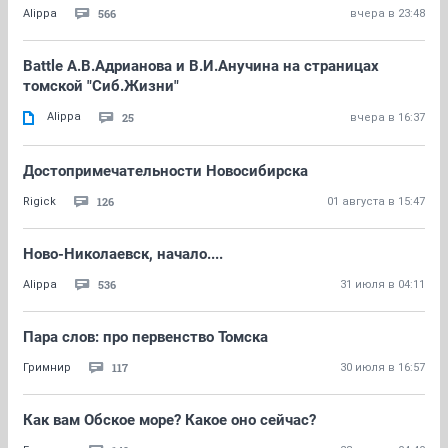
566
Alippa
вчера в 23:48
Battle А.В.Адрианова и В.И.Анучина на страницах
томской "Сиб.Жизни"
Alippa
25
вчера в 16:37
Достопримечательности Новосибирска
126
Rigick
01 августа в 15:47
Ново-Николаевск, начало....
536
Alippa
31 июля в 04:11
Пара слов: про первенство Томска
117
Гримнир
30 июля в 16:57
Как вам Обское море? Какое оно сейчас?