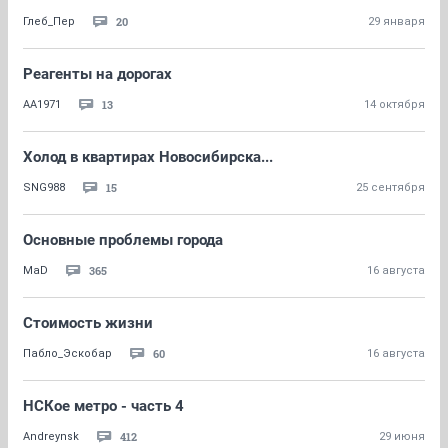
20
Глеб_Пер
29 января
Реагенты на дорогах
13
АА1971
14 октября
Холод в квартирах Новосибирска...
15
SNG988
25 сентября
Основные проблемы города
365
MaD
16 августа
Стоимость жизни
60
Пабло_Эскобар
16 августа
НСКое метро - часть 4
412
Andreynsk
29 июня