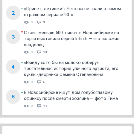
«Привет, детишки!» Чего вы не знали о самом
2
страшном сериале 90-х
0
3
Стоит меньше 500 тысяч: в Новосибирске на
3
торги выставили серый Infiniti — его заложил
владелец
0
13
«Выйду хотя бы на молоко соберу»:
4
трогательная история уличного артиста, его
куклы-дворника Семена Степановича
0
6
В Новосибирске ищут дом голубоглазому
5
сфинксу после смерти хозяина — фото Тима
0
11