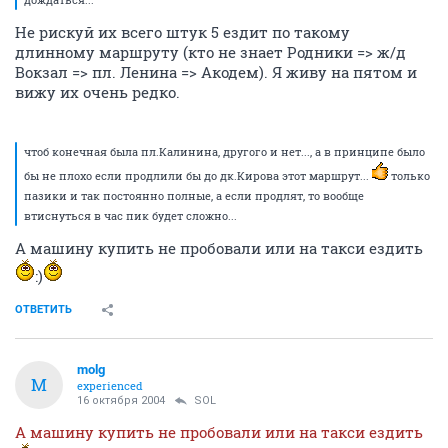
Не рискуй их всего штук 5 ездит по такому
длинному маршруту (кто не знает Родники => ж/д
Вокзал => пл. Ленина => Акодем). Я живу на пятом и
вижу их очень редко.
чтоб конечная была пл.Калинина, другого и нет..., а в принципе было
бы не плохо если продлили бы до дк.Кирова этот маршрут...
только
пазики и так постоянно полные, а если продлят, то вообще
втиснуться в час пик будет сложно...
А машину купить не пробовали или на такси ездить
:)
ОТВЕТИТЬ
molg
M
experienced
16 октября 2004
SOL
А машину купить не пробовали или на такси ездить