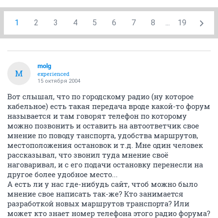
1
2
3
4
5
6
7
8
...
19
molg
M
experienced
15 октября 2004
Вот слышал, что по городскому радио (ну которое
кабельное) есть такая передача вроде какой-то форум
называется и там говорят телефон по которому
можно позвонить и оставить на автоответчик свое
мнение по поводу танспорта, удобства маршрутов,
местоположения остановок и т.д. Мне один человек
рассказывал, что звонил туда мнение своё
наговаривал, и с его подачи остановку перенесли на
другое более удобное место...
А есть ли у нас где-нибудь сайт, чтоб можно было
мнение свое написать так-же? Кто занимается
разработкой новых маршрутов транспорта? Или
может кто знает номер телефона этого радио форума?