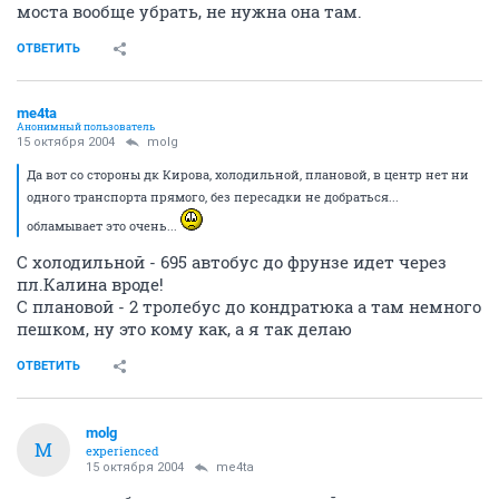
моста вообще убрать, не нужна она там.
ОТВЕТИТЬ
me4ta
Анонимный пользователь
15 октября 2004
molg
Да вот со стороны дк Кирова, холодильной, плановой, в центр нет ни
одного транспорта прямого, без пересадки не добраться...
обламывает это очень...
C холодильной - 695 автобус до фрунзе идет через
пл.Калина вроде!
С плановой - 2 тролебус до кондратюка а там немного
пешком, ну это кому как, а я так делаю
ОТВЕТИТЬ
molg
M
experienced
15 октября 2004
me4ta