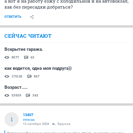
а вот я на работу езжу с холодильной и на автовокзал,
как без пересадки добраться?
ОТВЕТИТЬ
СЕЙЧАС ЧИТАЮТ
Вскрытие гаража.
8577
63
как водится, одна моя подруга))
175126
847
Возраст.....
53939
343
13407
1
veteran
15 октября 2004
Крыска