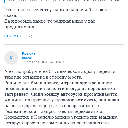
Остановку Горская в сторону моста вообще убрать, не нужна она там.
Что-то по количеству народа на ней я бы так не
сказал...
Да и вообще, какие-то радикальные у вас
предложения.
ОТВЕТИТЬ
Крыска
К
unreal
15 октября 2004
13407
А вы попробуйте на Студенческой дорогу перейти,
там где остановка в сторону моста...
Раньше она была правее, и транспорт в основном
помещался, а сейчас почти всегда на перекрестке
застревает. Люди между автобусов просачиваются,
машины по проспекту продолжают ехать, наплевав
на светофор, да еще те, кто поворачивают с
Геодезической... Запросто если переходить от
Кофемолки к Неаполю можно угодить под машину,
которую просто не заметишь из-за стоящего на