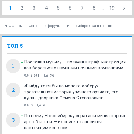
1
2
3
4
5
6
7
8
...
19
НГС.Форум
Основные форумы
Новосибирск: За и Против
ТОП 5
Послушал музыку — получил штраф: инструкция,
1
как бороться с шумными ночными компаниями
2 691
36
«Выйду хотя бы на молоко соберу»:
2
трогательная история уличного артиста, его
куклы-дворника Семена Степановича
0
6
По всему Новосибирску спрятаны миниатюрные
3
арт-объекты — их поиск становится
настоящим квестом