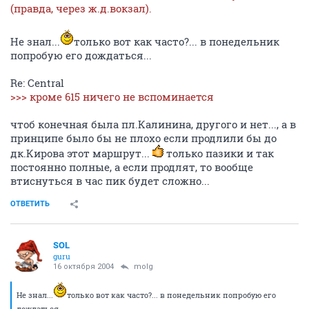
(правда, через ж.д.вокзал).
Не знал...
только вот как часто?... в понедельник
попробую его дождаться...
Re: Central
>>> кроме 615 ничего не вспоминается
чтоб конечная была пл.Калинина, другого и нет..., а в
принципе было бы не плохо если продлили бы до
дк.Кирова этот маршрут...
только пазики и так
постоянно полные, а если продлят, то вообще
втиснуться в час пик будет сложно...
ОТВЕТИТЬ
SOL
guru
16 октября 2004
molg
Не знал...
только вот как часто?... в понедельник попробую его
дождаться...