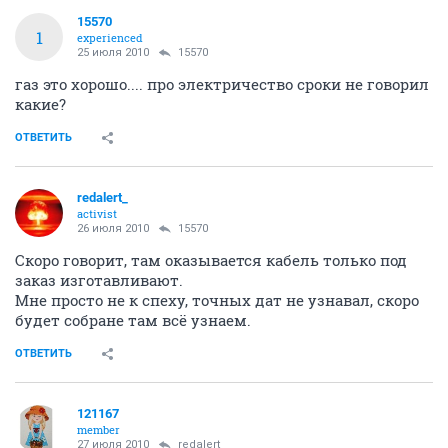
15570
1
experienced
25 июля 2010
15570
газ это хорошо.... про электричество сроки не говорил
какие?
ОТВЕТИТЬ
redalert_
activist
26 июля 2010
15570
Скоро говорит, там оказывается кабель только под
заказ изготавливают.
Мне просто не к спеху, точных дат не узнавал, скоро
будет собране там всё узнаем.
ОТВЕТИТЬ
121167
member
27 июля 2010
redalert_