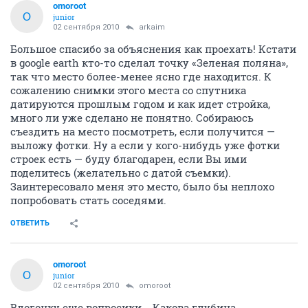
omoroot
O
junior
02 сентября 2010
arkaim
Большое спасибо за объяснения как проехать! Кстати
в google earth кто-то сделал точку «Зеленая поляна»,
так что место более-менее ясно где находится. К
сожалению снимки этого места со спутника
датируются прошлым годом и как идет стройка,
много ли уже сделано не понятно. Собираюсь
съездить на место посмотреть, если получится —
выложу фотки. Ну а если у кого-нибудь уже фотки
строек есть — буду благодарен, если Вы ими
поделитесь (желательно с датой съемки).
Заинтересовало меня это место, было бы неплохо
попробовать стать соседями.
ОТВЕТИТЬ
omoroot
O
junior
02 сентября 2010
omoroot
Вдогонку еще вопросики... Какова глубина