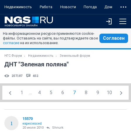
Недвижимость
Работа
Новости
Погода
Дом
На информационном ресурсе применяются cookie-
Согласен
файлы. Оставаясь на сайте, вы подтверждаете свое
согласие
на их использование.
НГС.Форум
Недвижимость
Земельный форум
ДНТ "Зеленая поляна"
257187
452
1
...
4
5
6
7
8
9
10
15570
1
experienced
20 июля 2010
Shnurk