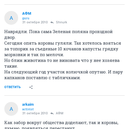
АФМ
А
guru
31 октября 2010
Shnurk
Наврядли. Пока сама Зеленая поляна проходной
двор.
Сегодня опять коровы гуляли. Тах хотелось взяться
за топорик за съеденые 10 кочанов капусты грядку
морковки и так по мелочи.
Но блин животина то не виновата что у нее хозяева
такие.
На следующий год участок колючкой опутаю. И пару
капканов поставлю с табличками.
ОТВЕТИТЬ
arkaim
A
activist
31 октября 2010
АФМ
Как забор вокруг общества доделают, так и коровы,
думаю, появляться перестанут.