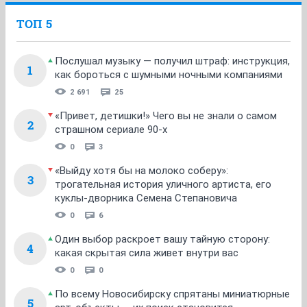
ТОП 5
Послушал музыку — получил штраф: инструкция,
1
как бороться с шумными ночными компаниями
2 691
25
«Привет, детишки!» Чего вы не знали о самом
2
страшном сериале 90-х
0
3
«Выйду хотя бы на молоко соберу»:
3
трогательная история уличного артиста, его
куклы-дворника Семена Степановича
0
6
Один выбор раскроет вашу тайную сторону:
4
какая скрытая сила живет внутри вас
0
0
По всему Новосибирску спрятаны миниатюрные
5