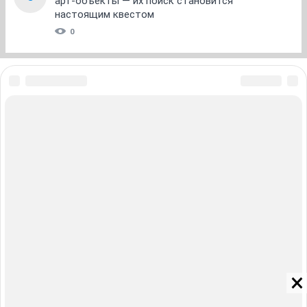
арт-объекты — их поиск становится
настоящим квестом
0
ЗНАКОМСТВА В НОВОСИБИРСКЕ
ПОГОДА В НОВОСИБИРСКЕ
ПРОБКИ В НОВОСИБИРСКЕ
ФОРУМЫ В НОВОСИБИРСКЕ
ТЕЛЕПРОГРАММА В НОВОСИБИРСКЕ
АФИША В НОВОСИБИРСКЕ
ГОРОСКОП
КУРСЫ ВАЛЮТ В НОВОСИБИРСКЕ
ТУРИЗМ В НОВОСИБИРСКЕ
ПРОМОКОДЫ В НОВОСИБИРСКЕ
РЕКЛАМА В НОВОСИБИРСКЕ
Полная версия
Справочник пользователя НГС