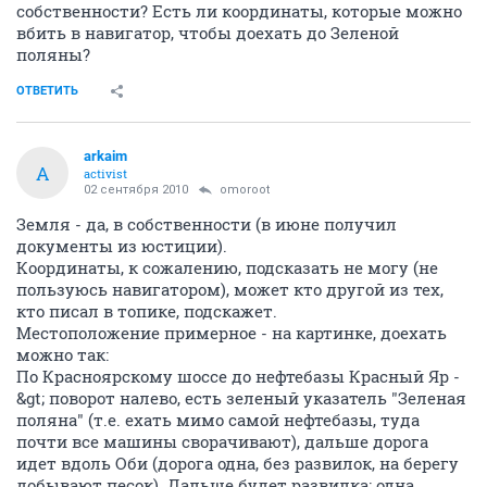
собственности? Есть ли координаты, которые можно
вбить в навигатор, чтобы доехать до Зеленой
поляны?
ОТВЕТИТЬ
arkaim
A
activist
02 сентября 2010
omoroot
Земля - да, в собственности (в июне получил
документы из юстиции).
Координаты, к сожалению, подсказать не могу (не
пользуюсь навигатором), может кто другой из тех,
кто писал в топике, подскажет.
Местоположение примерное - на картинке, доехать
можно так:
По Красноярскому шоссе до нефтебазы Красный Яр -
&gt; поворот налево, есть зеленый указатель "Зеленая
поляна" (т.е. ехать мимо самой нефтебазы, туда
почти все машины сворачивают), дальше дорога
идет вдоль Оби (дорога одна, без развилок, на берегу
добывают песок). Дальше будет развилка: одна