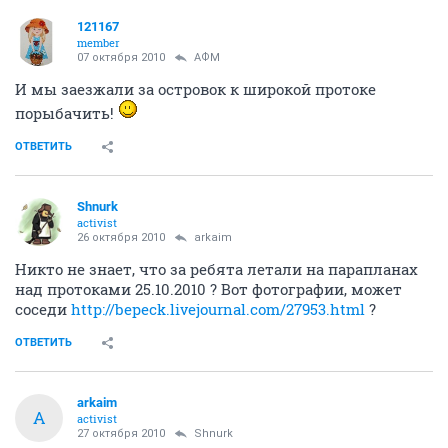
121167
member
07 октября 2010
АФМ
И мы заезжали за островок к широкой протоке
порыбачить!
ОТВЕТИТЬ
Shnurk
activist
26 октября 2010
arkaim
Никто не знает, что за ребята летали на парапланах
над протоками 25.10.2010 ? Вот фотографии, может
соседи
http://bepeck.livejournal.com/27953.html
?
ОТВЕТИТЬ
arkaim
A
activist
27 октября 2010
Shnurk