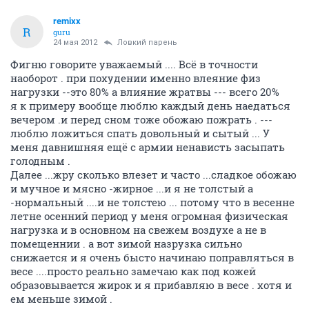
remixx
R
guru
24 мая 2012
Ловкий парень
Фигню говорите уважаемый .... Всё в точности
наоборот . при похудении именно влеяние физ
нагрузки --это 80% а влияние жратвы --- всего 20%
я к примеру вообще люблю каждый день наедаться
вечером .и перед сном тоже обожаю пожрать . ---
люблю ложиться спать довольный и сытый ... У
меня давнишняя ещё с армии ненависть засыпать
голодным .
Далее ...жру сколько влезет и часто ...сладкое обожаю
и мучное и мясно -жирное ...и я не толстый а
-нормальный ....и не толстею ... потому что в весенне
летне осенний период у меня огромная физическая
нагрузка и в основном на свежем воздухе а не в
помещеннии . а вот зимой назрузка сильно
снижается и я очень бысто начинаю поправляться в
весе ....просто реально замечаю как под кожей
образовывается жирок и я прибавляю в весе . хотя и
ем меньше зимой .