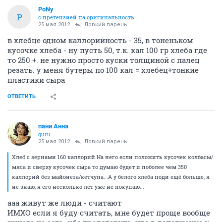
PoNy
P
с претензией на оригинальность
25 мая 2012
Ловкий парень
в хлебце одном каллорийность - 35, в тоненьком
кусочке хлеба - ну пусть 50, т.к. кал 100 гр хлеба где
то 250 +. не нужно просто куски толщиной с палец
резать. у меня бутеры по 100 кал = хлебец+тонкие
пластики сыра
ОТВЕТИТЬ
пани Анна
guru
25 мая 2012
Ловкий парень
Хлеб с зернами 160 каллорий.На него если положить кусочек колбасы/
мяса и сверху кусочек сыра то думаю будет и поболее чем 350
каллорий без майонеза/кетчупа...А у белого хлеба поди ещё больше, я
не знаю, я его несколько лет уже не покупаю...
ааа живут же люди - считают
ИМХО если я буду считать, мне будет проще вообще