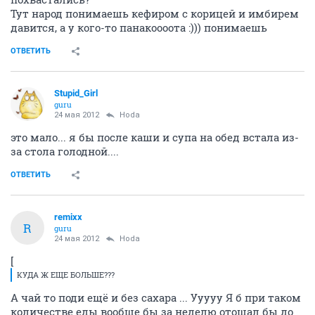
Тут народ понимаешь кефиром с корицей и имбирем
давится, а у кого-то панакоооота :))) понимаешь
ОТВЕТИТЬ
Stupid_Girl
guru
24 мая 2012
Hoda
это мало... я бы после каши и супа на обед встала из-
за стола голодной....
ОТВЕТИТЬ
remixx
R
guru
24 мая 2012
Hoda
[
КУДА Ж ЕЩЕ БОЛЬШЕ???
А чай то поди ещё и без сахара ... Ууууу Я б при таком
количестве еды вообще бы за неделю отощал бы до