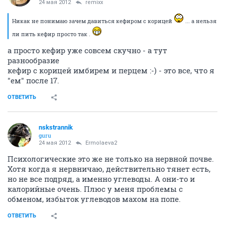
24 мая 2012
remixx
Никак не понимаю зачем давиться кефиром с корицей
... а нельзя
ли пить кефир просто так .
а просто кефир уже совсем скучно - а тут
разнообразие
кефир с корицей имбирем и перцем :-) - это все, что я
"ем" после 17.
ОТВЕТИТЬ
nskstrannik
guru
24 мая 2012
Ermolaeva2
Психологические это же не только на нервной почве.
Хотя когда я нервничаю, действительно тянет есть,
но не все подряд, а именно углеводы. А они-то и
калорийные очень. Плюс у меня проблемы с
обменом, избыток углеводов махом на попе.
ОТВЕТИТЬ