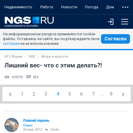
Недвижимость
Работа
Новости
Погода
Дом
На информационном ресурсе применяются cookie-
Согласен
файлы. Оставаясь на сайте, вы подтверждаете свое
согласие
на их использование.
НГС.Форум
SHE
Мода и красота
Лишний вес- что с этим делать?!
115272
412
1
2
3
4
5
6
7
...
9
Ловкий парень
Томас
24 мая 2012
Hoda