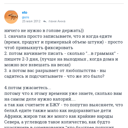
eto
guru
25 мая 2012
пани Анна
ничего не нужно в голове держать))
1. сначала просто записываете, что и когда едите
(время, продукт и примерный объем-штуки) - просто
чтоб привыкнуть фиксировать
2. потом начинаете писать - сколько "...в граммах" -
пишете 2-3 дня, (лучше на выходных , когда дома и
можно все взвешать на весах)
3. а потом вас разрывает от любопытства - вы
садитесь и подсчитываете - что же это было?
4.потом ужасаетесь...
потому что к этому времени уже знаете, сколько вам
на самом деле нужно калорий....
а так как считаете и БЖУ - то попутно выясняете, что
белкА едите также мало как недоразвитые дети
Африки, жиров так же много как крайние народы
Севера, а углеводов такое количество, как будто
участвуете в соревновании "кто быстрее получит