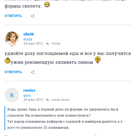
формы скелета .
ОТВЕТИТЬ
elle08
dizzy
24 мая 2012
Hoda
удвойте дозу поглощаемой еды и все у вас получится
ужин рекомендую запивать пивом
ОТВЕТИТЬ
remixx
R
guru
24 мая 2012
пани Анна
Хода, право, будь я первый день на форуме, не удержалась бы и
спросила: Вы пожаловались или похвастались?
Тут народ понимаешь кефиром с корицей и имбирем давится, а у
кого-то панакоооота :))) понимаешь