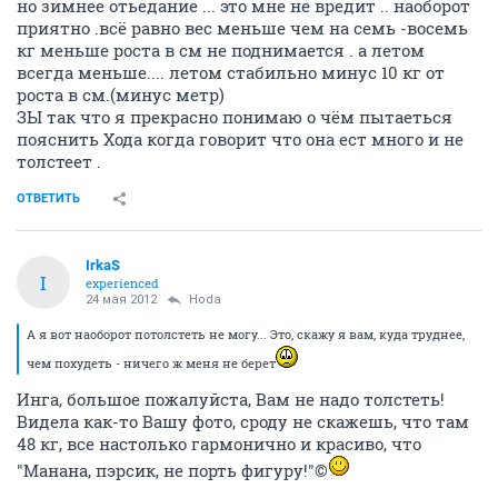
но зимнее отьедание ... это мне не вредит .. наоборот
приятно .всё равно вес меньше чем на семь -восемь
кг меньше роста в см не поднимается . а летом
всегда меньше.... летом стабильно минус 10 кг от
роста в см.(минус метр)
ЗЫ так что я прекрасно понимаю о чём пытаеться
пояснить Хода когда говорит что она ест много и не
толстеет .
ОТВЕТИТЬ
IrkaS
I
experienced
24 мая 2012
Hoda
А я вот наоборот потолстеть не могу... Это, скажу я вам, куда труднее,
чем похудеть - ничего ж меня не берет
Инга, большое пожалуйста, Вам не надо толстеть!
Видела как-то Вашу фото, сроду не скажешь, что там
48 кг, все настолько гармонично и красиво, что
"Манана, пэрсик, не порть фигуру!"©