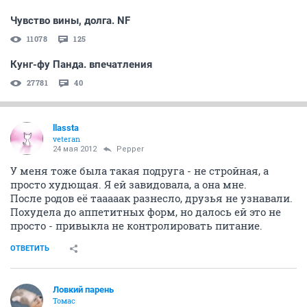
Чувство вины, долга. NF
11078
125
Кунг-фу Панда. впечатления
27781
40
llassta
veteran
24 мая 2012
Pepper
У меня тоже была такая подруга - не стройная, а
просто худющая. Я ей завидовала, а она мне.
После родов её тааааак разнесло, друзья не узнавали.
Похудела до аппетитных форм, но далось ей это не
просто - привыкла не контролировать питание.
ОТВЕТИТЬ
Ловкий парень
Томас