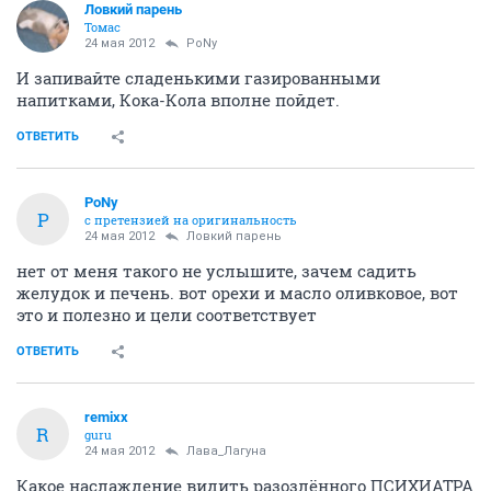
Ловкий парень
Томас
24 мая 2012
PoNy
И запивайте сладенькими газированными
напитками, Кока-Кола вполне пойдет.
ОТВЕТИТЬ
PoNy
P
с претензией на оригинальность
24 мая 2012
Ловкий парень
нет от меня такого не услышите, зачем садить
желудок и печень. вот орехи и масло оливковое, вот
это и полезно и цели соответствует
ОТВЕТИТЬ
remixx
R
guru
24 мая 2012
Лава_Лагуна
Какое наслаждение видить разозлённого ПСИХИАТРА