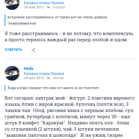
Княжья птица Паулин
24 мая 2012
Pepper
искренне расстраивалась от таких вот не очень добрых
"комплиментов"
Я тоже расстраиваюсь - и не потому, что комплексую,
а просто теряюсь каждый раз перед злобой и ядом.
ОТВЕТИТЬ
Hoda
Княжья птица Паулин
24 мая 2012
remixx
Хода когда говорит что она ест много и не толстеет .
Вот сегодня: завтрак мой - йогурт, 2 ломтика вареного
языка, блин с икрой красной, булочка (почти вся), 3
чашки чая. Обед: рисовая каша с черным хлебом, суп
грибной, бутерброд с колбасой, минут через 30 - еще
штук 8 конфет "Каракум". Недавно опять ела - блин
со сгущенкой (2 штуки), чай, 3 штуки печенюхи
"маковая палочка в шоколаде". И на ужин, скорее