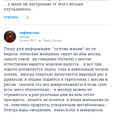
... у меня аж настроение от этого весьма
улучьшилось .
ОТВЕТИТЬ
пофигистова
veteran
24 мая 2012
Лава_Лагуна
Пишу для информации- "супчик жизни"-по тв
видела..японские женщины сидят на нём месяц..
смысл такой.. на говядине (бульён) с мясом
естественно варится морская капуста..- и всё при
подаче добавляется перец. соль и давленный чеснок,
зелень.. иногда отдельно включается вареный рис в
прикусон..в общим подаётся в тарелочках с мясом и
рисом- сказали что все микроэлементы в этом супе
есть-мясо обязательно..- к месяцу можно не
стремиться а разгрузочные дни на нём легко
просидеть.. кушать не хочется. и вчера малышева по
тв , озвучила продукты ускоряющие метаболизмы.-
2литра воды ежедневно.. какао бобы в микродозах.