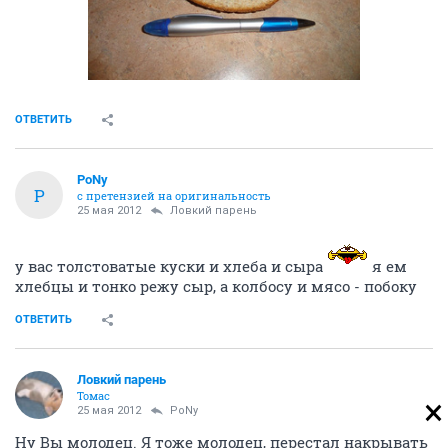
ОТВЕТИТЬ
PoNy
P
с претензией на оригинальность
25 мая 2012
Ловкий парень
у вас толстоватые куски и хлеба и сыра
я ем
хлебцы и тонко режу сыр, а колбосу и мясо - побоку
ОТВЕТИТЬ
Ловкий парень
Томас
25 мая 2012
PoNy
Ну Вы молодец. Я тоже молодец, перестал накрывать