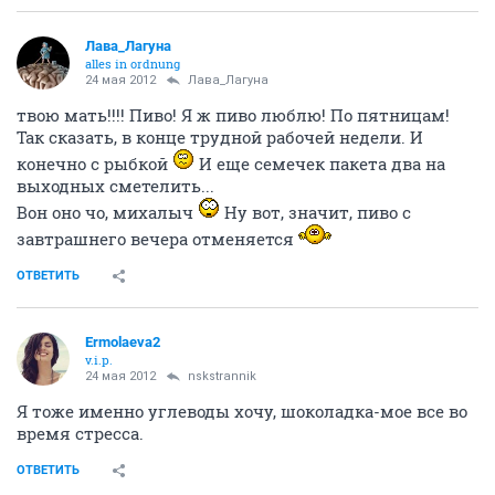
Лава_Лагуна
alles in ordnung
24 мая 2012
Лава_Лагуна
твою мать!!!! Пиво! Я ж пиво люблю! По пятницам!
Так сказать, в конце трудной рабочей недели. И
конечно с рыбкой
И еще семечек пакета два на
выходных сметелить...
Вон оно чо, михалыч
Ну вот, значит, пиво с
завтрашнего вечера отменяется
ОТВЕТИТЬ
Ermolaeva2
v.i.p.
24 мая 2012
nskstrannik
Я тоже именно углеводы хочу, шоколадка-мое все во
время стресса.
ОТВЕТИТЬ