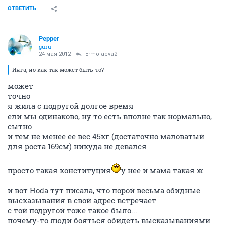
ОТВЕТИТЬ
Pepper
guru
24 мая 2012
Ermolaeva2
Инга, но как так может быть-то?
может
точно
я жила с подругой долгое время
ели мы одинаково, ну то есть вполне так нормально,
сытно
и тем не менее ее вес 45кг (достаточно маловатый
для роста 169см) никуда не девался
просто такая конституция
у нее и мама такая ж
и вот Hoda тут писала, что порой весьма обидные
высказывания в свой адрес встречает
с той подругой тоже такое было...
почему-то люди бояться обидеть высказываниями