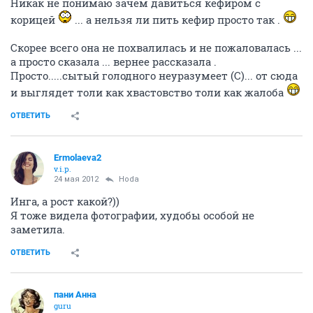
Никак не понимаю зачем давиться кефиром с
корицей
... а нельзя ли пить кефир просто так .
Скорее всего она не похвалилась и не пожаловалась ...
а просто сказала ... вернее рассказала .
Просто.....сытый голодного неуразумеет (С)... от сюда
и выглядет толи как хвастовство толи как жалоба
ОТВЕТИТЬ
Ermolaeva2
v.i.p.
24 мая 2012
Hoda
Инга, а рост какой?))
Я тоже видела фотографии, худобы особой не
заметила.
ОТВЕТИТЬ
пани Анна
guru