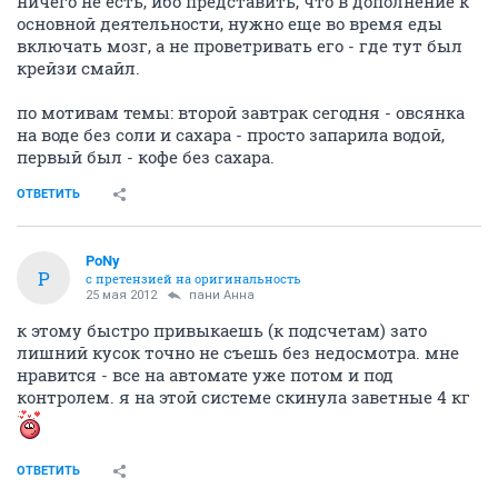
ничего не есть, ибо представить, что в дополнение к
основной деятельности, нужно еще во время еды
включать мозг, а не проветривать его - где тут был
крейзи смайл.
по мотивам темы: второй завтрак сегодня - овсянка
на воде без соли и сахара - просто запарила водой,
первый был - кофе без сахара.
ОТВЕТИТЬ
PoNy
P
с претензией на оригинальность
25 мая 2012
пани Анна
к этому быстро привыкаешь (к подсчетам) зато
лишний кусок точно не съешь без недосмотра. мне
нравится - все на автомате уже потом и под
контролем. я на этой системе скинула заветные 4 кг
ОТВЕТИТЬ