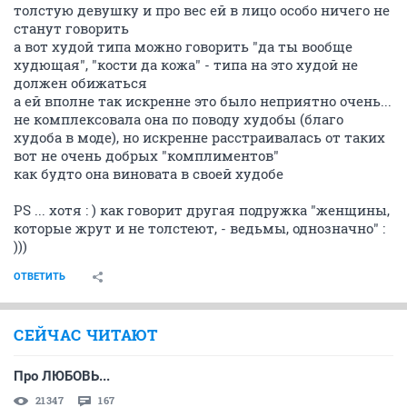
толстую девушку и про вес ей в лицо особо ничего не
станут говорить
а вот худой типа можно говорить "да ты вообще
худющая", "кости да кожа" - типа на это худой не
должен обижаться
а ей вполне так искренне это было неприятно очень...
не комплексовала она по поводу худобы (благо
худоба в моде), но искренне расстраивалась от таких
вот не очень добрых "комплиментов"
как будто она виновата в своей худобе
PS ... хотя : ) как говорит другая подружка "женщины,
которые жрут и не толстеют, - ведьмы, однозначно" :
)))
ОТВЕТИТЬ
СЕЙЧАС ЧИТАЮТ
Про ЛЮБОВЬ...
21347
167