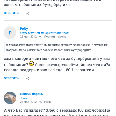
совсем небольших бутербродика.
ОТВЕТИТЬ
PoNy
P
с претензией на оригинальность
25 мая 2012
Ловкий парень
в достаточно напряженном режиме сгорает 700калорий. А чтобы их
набрать надо каких-то 2 совсем небольших бутербродика.
сама калории чситаю - это что за бутербродики у вас
небольшие?
болюаса+сыр+хлеб+майонез что ли?а
вообще поддерживаю вас еда - 80 % гарантии.
ОТВЕТИТЬ
Ловкий парень
Томас
25 мая 2012
PoNy
А что Вас удивляет? Хлеб с зернами 160 каллорий.На
него если положить кусочек колбасы/мяса и сверху