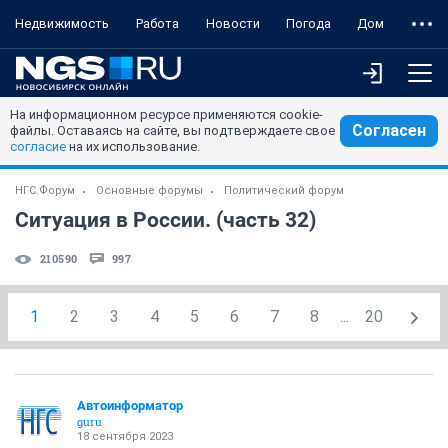
Недвижимость
Работа
Новости
Погода
Дом
На информационном ресурсе применяются cookie-
Согласен
файлы. Оставаясь на сайте, вы подтверждаете свое
согласие
на их использование.
НГС.Форум
Основные форумы
Политический форум
Ситуация в России. (часть 32)
210590
997
1
2
3
4
5
6
7
8
...
20
Автоинформатор
guru
18 сентября 2023