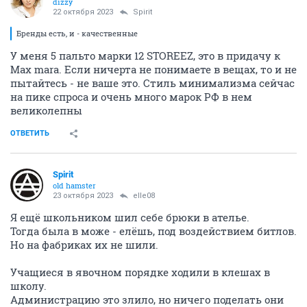
dizzy
22 октября 2023
Spirit
Бренды есть, и - качественные
У меня 5 пальто марки 12 STOREEZ, это в придачу к
Max mara. Если ничерта не понимаете в вещах, то и не
пытайтесь - не ваше это. Стиль минимализма сейчас
на пике спроса и очень много марок РФ в нем
великолепны
ОТВЕТИТЬ
Spirit
old hamster
23 октября 2023
elle08
Я ещё школьником шил себе брюки в ателье.
Тогда была в може - елёшь, под воздействием битлов.
Но на фабриках их не шили.
Учащиеся в явочном порядке ходили в клешах в
школу.
Администрацию это злило, но ничего поделать они