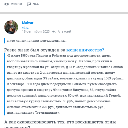
298598
944
Malvar
v.i.p.
18 сентября 2023
Алексий
а кто лепит ярлыки вор-мошенник...
Разве он не был осужден за
мошенничество?
«В июне 1980 года Павлов и Ройзман под договоренности, днем,
воспользовавшись ключем, имеющимся у Павлова, проникли в
квартиру Фроловой на ул.Гагарина, д.37 г.Свердловска и тайно Павлов
вынес из квартиры 2 ондатровых шапки, женский костюм, икону,
дипломат, облигации 3% займа, золотые изделия на сумму 1063 рубля...
В сентябре 1980 года днем подсудимый Ройзман путем свободного
доступа проник в квартиру 99 по улице Викулова, 32, откуда тайно
похитил кожаный плащ стоимостью 80 руб., принадлежащий Гаевой,
вельветовую куртку стоимостью 150 руб., пальто демисезонное
женское стоимостью 220 руб., дипломат стоимостью 35 руб.,
принадлежащие Тетунашвили».
А как охарактеризовать тех, кто восхищается этим
человеком?