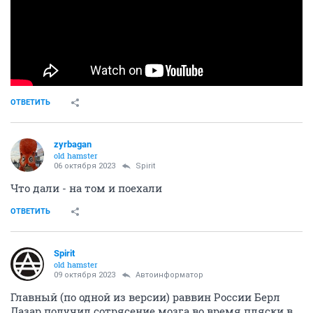
ОТВЕТИТЬ
zyrbagan
old hamster
06 октября 2023
Spirit
Что дали - на том и поехали
ОТВЕТИТЬ
Spirit
old hamster
09 октября 2023
Автоинформатор
Главный (по одной из версии) раввин России Берл
Лазар получил сотрясение мозга во время пляски в