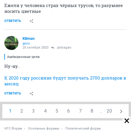
Ежели у человека страх чёрных трусов, то разумнее
носить цветные
ОТВЕТИТЬ
KBman
guru
25 октября 2023
zyrbagan
Амбициозные цели
Ну-ну..
К 2020 году россияне будут получать 2700 долларов в
месяц
ОТВЕТИТЬ
1
2
3
4
5
6
7
8
...
20
НГС.Форум
Основные форумы
Политический форум