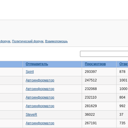
 форум
,
Политический форум
,
Взаимопомощь
Отправитель
Просмотров
Отве
Spirit
293397
878
Автоинформатор
247512
1001
Автоинформатор
232068
1000
Автоинформатор
232110
804
Автоинформатор
281629
992
SteveR
36022
37
Автоинформатор
267191
735