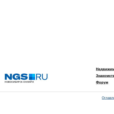
Недвижи
Знакомст
Форум
Оглавл