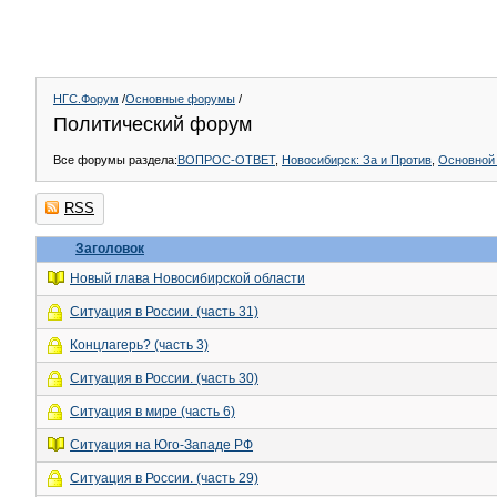
НГС.Форум
/
Основные форумы
/
Политический форум
Все форумы раздела:
ВОПРОС-ОТВЕТ
,
Новосибирск: За и Против
,
Основной
RSS
Заголовок
Новый глава Новосибирской области
Ситуация в России. (часть 31)
Концлагерь? (часть 3)
Ситуация в России. (часть 30)
Ситуация в мире (часть 6)
Ситуация на Юго-Западе РФ
Ситуация в России. (часть 29)