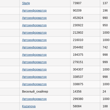
StarIg
73907
137
Автоинформатор
90209
196
Автоинформатор
452824
990
Автоинформатор
230922
950
Автоинформатор
212802
1000
Автоинформатор
216010
1000
Автоинформатор
204492
742
Автоинформатор
194375
998
Автоинформатор
279151
999
Автоинформатор
304307
1000
Автоинформатор
338537
998
Автоинформатор
338875
1000
Веселый_снайпер
14356
24
Автоинформатор
299380
1000
Kazanova
58084
188