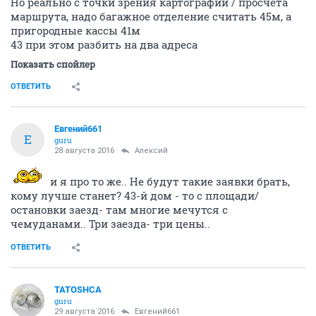
Но реально с точки зрения картографии / просчёта
маршрута, надо багажное отделение считать 45м, а
пригородные кассы 41м
43 при этом разбить на два адреса
Показать спойлер
ОТВЕТИТЬ
Евгений661
Е
guru
28 августа 2016
Алексий
и я про то же.. Не будут такие заявки брать,
кому лучше станет? 43-й дом - то с площади/
остановки заезд- там многие мечутся с
чемуданами.. Три заезда- три цены..
ОТВЕТИТЬ
TATOSHCA
guru
29 августа 2016
Евгений661