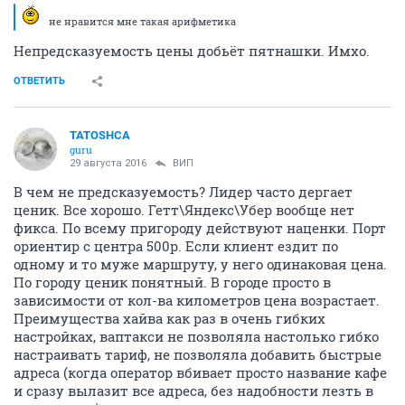
не нравится мне такая арифметика
Непредсказуемость цены добьёт пятнашки. Имхо.
ОТВЕТИТЬ
TATOSHCA
guru
29 августа 2016
ВИП
В чем не предсказуемость? Лидер часто дергает
ценик. Все хорошо. Гетт\Яндекс\Убер вообще нет
фикса. По всему пригороду действуют наценки. Порт
ориентир с центра 500р. Если клиент ездит по
одному и то муже маршруту, у него одинаковая цена.
По городу ценик понятный. В городе просто в
зависимости от кол-ва километров цена возрастает.
Преимущества хайва как раз в очень гибких
настройках, ваптакси не позволяла настолько гибко
настраивать тариф, не позволяла добавить быстрые
адреса (когда оператор вбивает просто название кафе
и сразу вылазит все адреса, без надобности лезть в