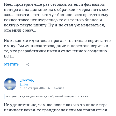
Нее.. проверил еще раз сегодня, из еп5й фигвам,из
центра да на дальняк да с обраткой - через пять сек
заказ схватил тот, кто тут больше всех орет,что ему
всякое такое неинтересно,что он только бизнес и
всякую такую шнягу. Ну я не стал уж издеваться,
отменил сразу...
Но какая же идиотская прога.. я начинаю верить, что
им кузЪмич писал техзадание и перестаю верить в
то, что разработчики имели отношение к созданию
ЕСТ...
ОТВЕТИТЬ
_Виктор_
juniоr
15 сентября 2016
Таксист
из центра да на дальняк да с обраткой - через пять сек
Не удивительно, там же после какого-то километра
начинает какая-то грандиозная сумма появляться.