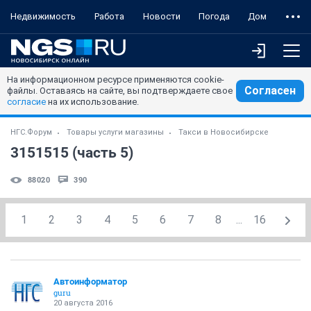
Недвижимость
Работа
Новости
Погода
Дом
На информационном ресурсе применяются cookie-
Согласен
файлы. Оставаясь на сайте, вы подтверждаете свое
согласие
на их использование.
НГС.Форум
Товары услуги магазины
Такси в Новосибирске
3151515 (часть 5)
88020
390
1
2
3
4
5
6
7
8
...
16
Автоинформатор
guru
20 августа 2016