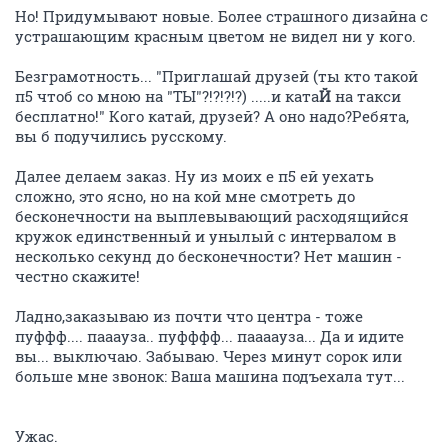
Но! Придумывают новые. Более страшного дизайна с
устрашающим красным цветом не видел ни у кого.
Безграмотность... "Приглашай друзей (ты кто такой
п5 чтоб со мною на "ТЫ"?!?!?!?) .....и ката
Й
на такси
бесплатно!" Кого катай, друзей? А оно надо?Ребята,
вы б подучились русскому.
Далее делаем заказ. Ну из моих е п5 ей уехать
сложно, это ясно, но на кой мне смотреть до
бесконечности на выплевывающий расходящийся
кружок единственный и унылый с интервалом в
несколько секунд до бесконечности? Нет машин -
честно скажите!
Ладно,заказываю из почти что центра - тоже
пуффф.... пааауза.. пуфффф... паааауза... Да и идите
вы... выключаю. Забываю. Через минут сорок или
больше мне звонок: Ваша машина подъехала тут...
Ужас.