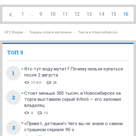
1
...
9
10
11
12
13
14
15
16
НГС.Форум
Товары услуги магазины
Такси в Новосибирске
ТОП 5
Кто тут воду мутит? Почему нельзя купаться
1
после 2 августа
17 411
28
Стоит меньше 500 тысяч: в Новосибирске на
2
торги выставили серый Infiniti — его заложил
владелец
0
13
«Привет, детишки!» Чего вы не знали о самом
3
страшном сериале 90-х