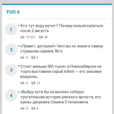
ТОП 5
Кто тут воду мутит? Почему нельзя купаться
1
после 2 августа
17 411
28
«Привет, детишки!» Чего вы не знали о самом
2
страшном сериале 90-х
0
3
Стоит меньше 500 тысяч: в Новосибирске на
3
торги выставили серый Infiniti — его заложил
владелец
0
13
«Выйду хотя бы на молоко соберу»:
4
трогательная история уличного артиста, его
куклы-дворника Семена Степановича
0
6