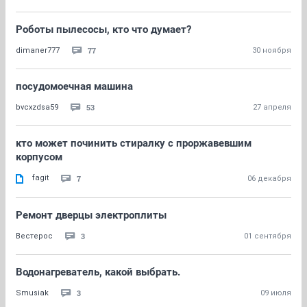
Роботы пылесосы, кто что думает?
77
dimaner777
30 ноября
посудомоечная машина
53
bvcxzdsa59
27 апреля
кто может починить стиралку с проржавевшим
корпусом
fagit
7
06 декабря
Ремонт дверцы электроплиты
3
Вестерос
01 сентября
Водонагреватель, какой выбрать.
3
Smusiak
09 июля