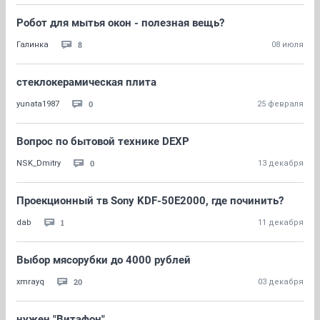
Робот для мытья окон - полезная вещь?
8
Галинка
08 июля
стеклокерамическая плита
0
yunata1987
25 февраля
Вопрос по бытовой технике DEXP
0
NSK_Dmitry
13 декабря
Проекционный тв Sony KDF-50E2000, где починить?
1
dаb
11 декабря
Выбор мясорубки до 4000 рублей
20
xmrayq
03 декабря
нужен "Витафон"