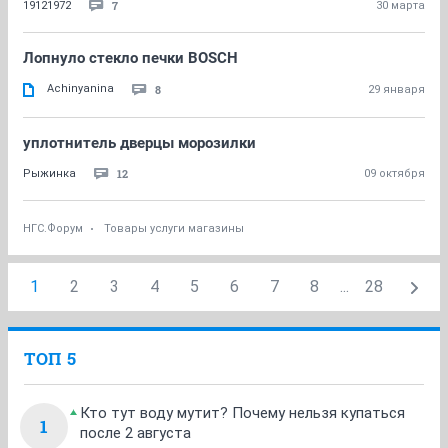
7
19121972
30 марта
Лопнуло стекло печки BOSCH
Achinyanina
8
29 января
уплотнитель дверцы морозилки
12
Рыжинка
09 октября
НГС.Форум
Товары услуги магазины
1
2
3
4
5
6
7
8
...
28
ТОП 5
Кто тут воду мутит? Почему нельзя купаться
1
после 2 августа