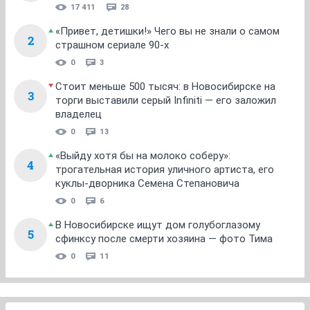
17 411
28
«Привет, детишки!» Чего вы не знали о самом
2
страшном сериале 90-х
0
3
Стоит меньше 500 тысяч: в Новосибирске на
3
торги выставили серый Infiniti — его заложил
владелец
0
13
«Выйду хотя бы на молоко соберу»:
4
трогательная история уличного артиста, его
куклы-дворника Семена Степановича
0
6
В Новосибирске ищут дом голубоглазому
5
сфинксу после смерти хозяина — фото Тима
0
11