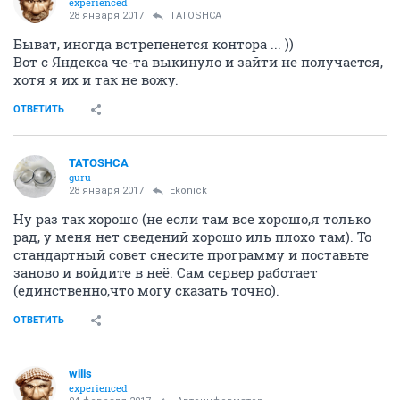
experienced
28 января 2017
TATOSHCA
Быват, иногда встрепенется контора ... ))
Вот с Яндекса че-та выкинуло и зайти не получается,
хотя я их и так не вожу.
ОТВЕТИТЬ
TATOSHCA
guru
28 января 2017
Ekonick
Ну раз так хорошо (не если там все хорошо,я только
рад, у меня нет сведений хорошо иль плохо там). То
стандартный совет снесите программу и поставьте
заново и войдите в неё. Сам сервер работает
(единственно,что могу сказать точно).
ОТВЕТИТЬ
wilis
experienced