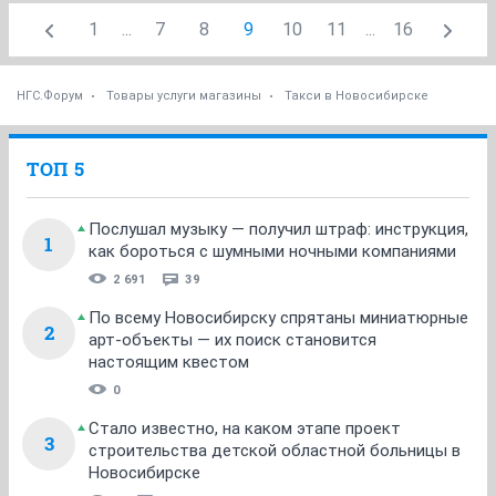
1
...
7
8
9
10
11
...
16
НГС.Форум
Товары услуги магазины
Такси в Новосибирске
ТОП 5
Послушал музыку — получил штраф: инструкция,
1
как бороться с шумными ночными компаниями
2 691
39
По всему Новосибирску спрятаны миниатюрные
2
арт-объекты — их поиск становится
настоящим квестом
0
Стало известно, на каком этапе проект
3
строительства детской областной больницы в
Новосибирске