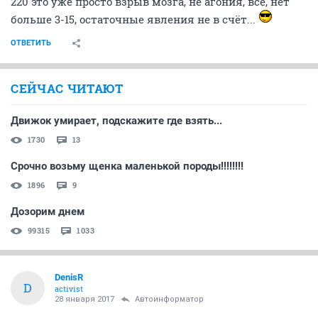
220 это уже просто взрыв мозга, не агония, всё, нет
больше 3-15, остаточные явления не в счёт...
ОТВЕТИТЬ
СЕЙЧАС ЧИТАЮТ
Движок умирает, подскажите где взять...
1730
13
Срочно возьму щенка маленькой породы!!!!!!!!
1896
9
Дозорим днем
99315
1033
DenisR
D
activist
28 января 2017
Автоинформатор