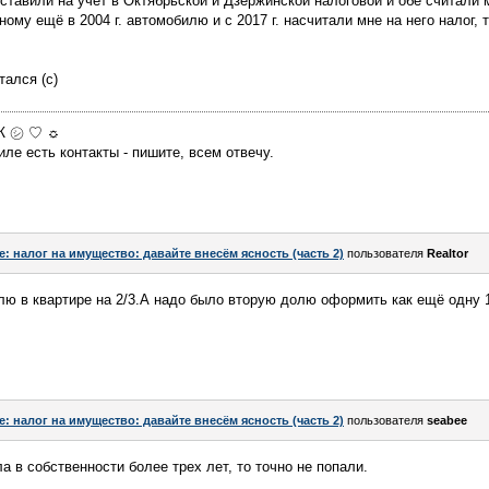
ставили на учёт в Октябрьской и Дзержинской налоговой и обе считали 
ому ещё в 2004 г. автомобилю и с 2017 г. насчитали мне на него налог,
тался (с)
МЖ ㋛ ♡ ☼
ле есть контакты - пишите, всем отвечу.
e: налог на имущество: давайте внесём ясность (часть 2)
пользователя
Realtor
ю в квартире на 2/3.А надо было вторую долю оформить как ещё одну 
e: налог на имущество: давайте внесём ясность (часть 2)
пользователя
seabee
 в собственности более трех лет, то точно не попали.