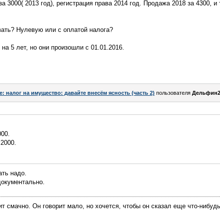
а 3000( 2013 год), регистрация права 2014 год. Продажа 2018 за 4300, и 
ать? Нулевую или с оплатой налога?
на 5 лет, но они произошли с 01.01.2016.
e: налог на имущество: давайте внесём ясность (часть 2)
пользователя
Дельфин
000.
 2000.
ать надо.
документально.
ит смачно. Он говорит мало, но хочется, чтобы он сказал еще что-нибуд