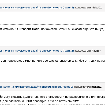
e: налог на имущество: давайте внесём ясность (часть 2)
пользователя
nickol11
ит смачно. Он говорит мало, но хочется, чтобы он сказал еще что-нибуд
e: налог на имущество: давайте внесём ясность (часть 2)
пользователя
Realtor
 меня сложилось мнение, что все фискальные органы, без оглядки на за
e: налог на имущество: давайте внесём ясность (часть 2)
пользователя
nickol11
 Не могу сказать делают они это с умыслом и по распоряжению или про
 г. две разборки с ними проводил. Обе по автомобилям: