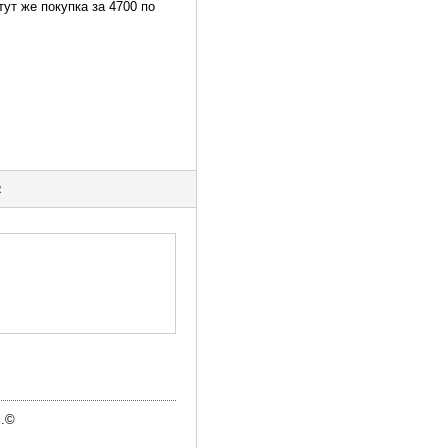
тут же покупка за 4700 по
2
ь.©