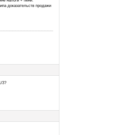
мне налоги + пени.
 типа доказательств продажи
1/3?