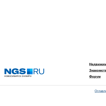
Недвижи
Знакомст
Форум
Оглавл