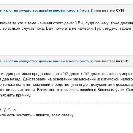
e: налог на имущество: давайте внесём ясность (часть 2)
пользователя
СУ15
олчат те кто в теме - знания стоят денег ) Вы, судя по нику, тоже дол
 во всяком случае пока, Вам помогать не намерян. Гугл, яндекс, гарант 
e: налог на имущество: давайте внесём ясность (часть 2)
пользователя
nickol11
в и один раз мама продавала свою 1/2 долю + 1/2 долю квартиры умерш
а два назад. Действовали на основании разъяснений искитимской налогов
но только если нет сомнений в родстве (иначе доп.документами доказыва
лог не насчитывали. Возможно техническая ошибка в Вашем случае. Схо
бъяснить причину.
МЖ ㋛ ♡ ☼
ле есть контакты - пишите, всем отвечу.