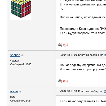
1. Один и тот же автомобиль по
2. Раскопали данные по проданн
нет.
Вилки нашлись, но осадочек ос
Переехали в Краснодар на П
Если будут вопросы, то в профи
seabee
23.04.18 13:09
Ответ на сообщение
R
veteran
Сообщений: 1683
По наследству оформил 1/3 дол
Я попал на налог при продаже?
atarin
23.04.18 13:59
Ответ на сообщение
R
guru
Сообщений: 2424
Если ненаследственная 1/3 была