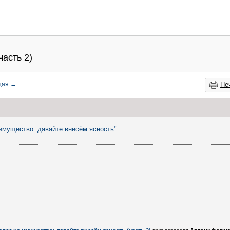
часть 2)
щая
→
Пе
 имущество: давайте внесём ясность"