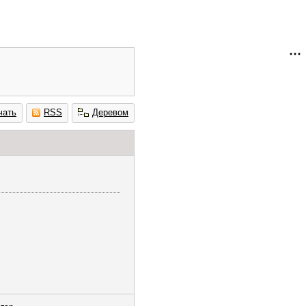
чать
RSS
Деревом