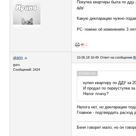
Покупка квартиры была по дду з
дду.
Какую декларацию нужно подав
РС- помню об изменениях 3 лет 
atarin
10.06.18 16:49
Ответ на сообщение
R
guru
Сообщений: 2424
В ответ на:
купил квартиру по ДДУ за 2
И продал по переуступке за
Налог плачу?
Налога нет, но декларацию под
Главное - подтвердить расход 
Беня говорит мало, но он говор