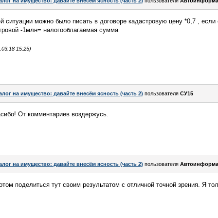
алог на имущество: давайте внесём ясность (часть 2)
пользователя
Автоинформа
й ситуации можно было писать в договоре кадастровую цену *0,7 , если
стровой -1млн= налогооблагаемая сумма
03.18 15:25)
алог на имущество: давайте внесём ясность (часть 2)
пользователя
СУ15
асибо! От комментариев воздержусь.
алог на имущество: давайте внесём ясность (часть 2)
пользователя
Автоинформа
том поделиться тут своим результатом с отличной точной зрения. Я тол