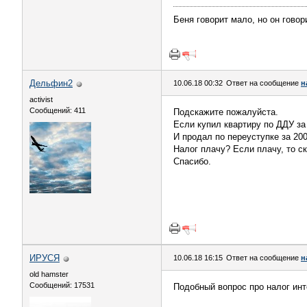
Беня говорит мало, но он говор
Дельфин2
10.06.18 00:32
Ответ на сообщение
н
activist
Сообщений: 411
Подскажите пожалуйста.
Если купил квартиру по ДДУ за
И продал по переуступке за 200
Налог плачу? Если плачу, то с
Спасибо.
ИРУСЯ
10.06.18 16:15
Ответ на сообщение
н
old hamster
Сообщений: 17531
Подобный вопрос про налог инт