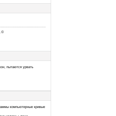
ь.©
кон, пытаются урвать
граммы компьютерные кривые