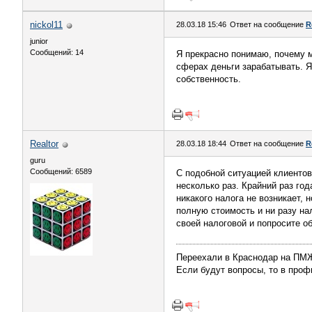
nickol11
28.03.18 15:46
Ответ на сообщение
R
junior
Сообщений: 14
Я прекрасно понимаю, почему м
сферах деньги зарабатывать. Я,
собственность.
Realtor
28.03.18 18:44
Ответ на сообщение
R
guru
Сообщений: 6589
С подобной ситуацией клиенто
несколько раз. Крайний раз год
никакого налога не возникает, 
полную стоимость и ни разу на
своей налоговой и попросите о
Переехали в Краснодар на П
Если будут вопросы, то в профи