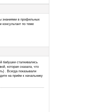
жны знаниями в профильных
и консультант по теме
ей бабушки сталкивались
ой, которая сказала, что
ть) . Всегда показывали
дите на приём к начальнику