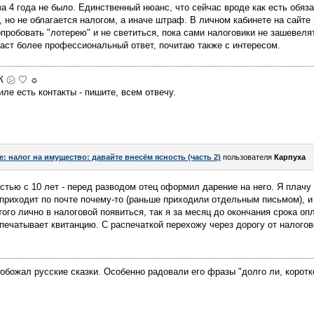
за 4 года не было. Единственный нюанс, что сейчас вроде как есть обяз
, но не облагается налогом, а иначе штраф. В личном кабинете на сайт
пробовать "лотерею" и не светиться, пока сами налоговики не зашевеля
даст более профессиональный ответ, почитаю также с интересом.
МЖ ㋛ ♡ ☼
ле есть контакты - пишите, всем отвечу.
e: налог на имущество: давайте внесём ясность (часть 2)
пользователя
Карпуха
тью с 10 лет - перед разводом отец оформил дарение на него. Я плачу 
приходит по почте почему-то (раньше приходили отдельным письмом), и 
того лично в налоговой появиться, так я за месяц до окончания срока о
печатывает квитанцию. С распечаткой перехожу через дорогу от налогов
 обожал русские сказки. Особенно радовали его фразы "долго ли, коротк