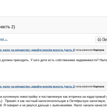
часть 2)
щая
→
Пе
e: налог на имущество: давайте внесём ясность (часть 2)
пользователя
Карпуха
м должен приходить. У кого дети есть собственники недвижимости? Нал
e: налог на имущество: давайте внесём ясность (часть 2)
пользователя
Карпуха
за купленную новостройку и поставленную как вторичка на кадастровый у
ь) . Пришёл я как честный налогоплательщик в Октябрьскую налоговую, а
ий. Я поверил и не рвался дальше с выяснениями. Налог начали начислят