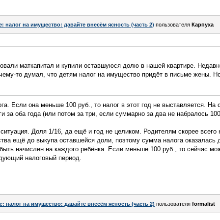
e: налог на имущество: давайте внесём ясность (часть 2)
пользователя
Карпуха
овали маткапитал и купили оставшуюся долю в нашей квартире. Недав
очему-то думал, что детям налог на имущество придёт в письме жены. Но
га. Если она меньше 100 руб., то налог в этот год не выставляется. На
 за оба года (или потом за три, если суммарно за два не набралось 100
ситуация. Доля 1/16, да ещё и год не целиком. Родителям скорее всего
тва ещё до выкупа оставшейся доли, поэтому сумма налога оказалась 
быть начислен на каждого ребёнка. Если меньше 100 руб., то сейчас мож
едующий налоговый период.
e: налог на имущество: давайте внесём ясность (часть 2)
пользователя
formalist