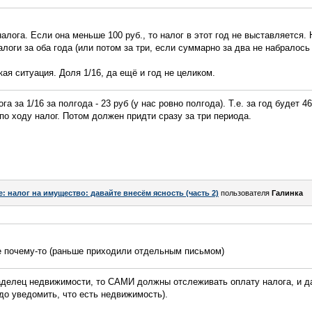
алога. Если она меньше 100 руб., то налог в этот год не выставляется.
оги за оба года (или потом за три, если суммарно за два не набралось 
ая ситуация. Доля 1/16, да ещё и год не целиком.
а за 1/16 за полгода - 23 руб (у нас ровно полгода). Т.е. за год будет 46 
по ходу налог. Потом должен придти сразу за три периода.
e: налог на имущество: давайте внесём ясность (часть 2)
пользователя
Галинка
те почему-то (раньше приходили отдельным письмом)
аделец недвижимости, то САМИ должны отслеживать оплату налога, и д
адо уведомить, что есть недвижимость).