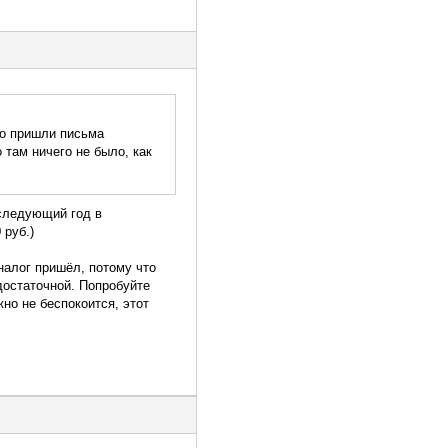
но пришли письма
 там ничего не было, как
 следующий год в
 руб.)
 налог пришёл, потому что
достаточной. Попробуйте
но не беспокоится, этот