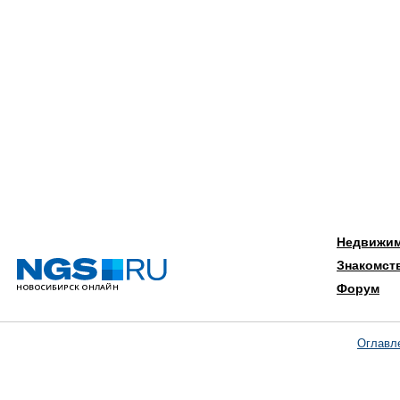
Недвижи
Знакомст
Форум
Оглавл