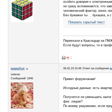
особого доверия к электронны
но сразу вспоминается, что за
человеческий фактор, износ нос
Без бумажки ты ... букашка, а с
Показать скрытый текст
Переехали в Краснодар на П
Если будут вопросы, то в профи
мамаАня
06.02.19 15:48
Ответ на сообщение
н
veteran
Сообщений: 1946
Привет форумчанам!
Исходные данные: есть квартир
Получится ли уменьшить налог
физ. лицом?
По моему разумению, если прод