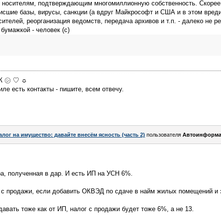
м носителям, подтверждающим многомиллионную собственность. Скорее 
висшие базы, вирусы, санкции (а вдруг Майкрософт и США и в этом вред
ителей, реорганизация ведомств, передача архивов и т.п. - далеко не ре
 бумажкой - человек (с)
МЖ ㋛ ♡ ☼
ле есть контакты - пишите, всем отвечу.
алог на имущество: давайте внесём ясность (часть 2)
пользователя
Автоинформа
а, полученная в дар. И есть ИП на УСН 6%.
 с продажи, если добавить ОКВЭД по сдаче в найм жилых помещений и 
авать тоже как от ИП, налог с продажи будет тоже 6%, а не 13.