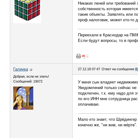
Никаких пеней или требований 
собственность которая имеется
такие объекты. Заявлять или по
проф.налоговик, может кто-то 
Переехали в Краснодар на П
Если будут вопросы, то в профи
Галинка
27.12.18 07:47
Ответ на сообщение
R
Добрая, если не злить!
Сообщений: 19072
У меня сын владеет недвижимос
Уведомлений только сейчас не 
подключен, т.к. ему надо для э
по его ИНН мне сотрудница рас
оплачиваю.
Мало кто знает, что Шрёдингер
конечно же, "ни жив, ни мёртв".