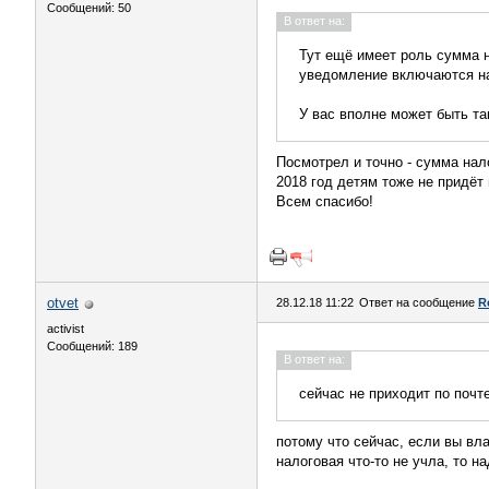
Сообщений: 50
В ответ на:
Тут ещё имеет роль сумма н
уведомление включаются нал
У вас вполне может быть так
Посмотрел и точно - сумма налог
2018 год детям тоже не придёт 
Всем спасибо!
otvet
28.12.18 11:22
Ответ на сообщение
R
activist
Сообщений: 189
В ответ на:
сейчас не приходит по поч
потому что сейчас, если вы вл
налоговая что-то не учла, то н