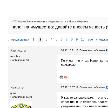
НГС.Форум
/
Недвижимость
/
Недвижимость в Новосибирске
/
налог на имущество: давайте внесём ясность (
1
2
3
4
5
6
7
8
9
10
все
←
предыдущая
следую
Карпуха
26.12.18 21:16
Ответ на сообщение
R
member
Сообщений: 50
Погуглил, почитал. Налог детя
письмом?
Realtor
27.12.18 07:17
Ответ на сообщение
R
guru
Сообщений: 6589
Я как-то запереживал, что мне 
налог (пени не хотелось платит
уведомлений, то и нет претенз