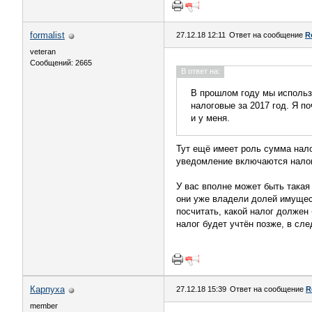
formalist
27.12.18 12:11
Ответ на сообщение
R
veteran
Сообщений: 2665
В ответ на:
В прошлом году мы использ
налоговые за 2017 год. Я п
и у меня.
Тут ещё имеет роль сумма нало
уведомление включаются налоги
У вас вполне может быть такая 
они уже владели долей имущес
посчитать, какой налог должен 
налог будет учтён позже, в сл
Карпуха
27.12.18 15:39
Ответ на сообщение
R
member