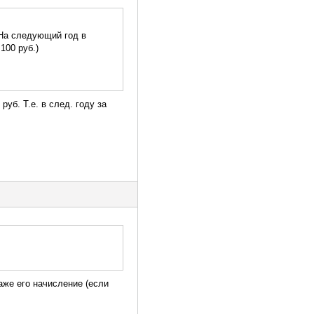
 На следующий год в
100 руб.)
руб. Т.е. в след. году за
аже его начисление (если