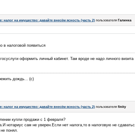
e: налог на имущество: давайте внесём ясность (часть 2)
пользователя
Галинка
но в налоговой появиться
госуслуги оформить личный кабинет. Там вроде не надо личного визита
ежить дождь... (с)
e: налог на имущество: давайте внесём ясность (часть 2)
пользователя
finity
млении купли продажи с 1 февраля?
И нотариус сам не уверен.Если нет налога,то в налоговую не сдаватьс
не понял.