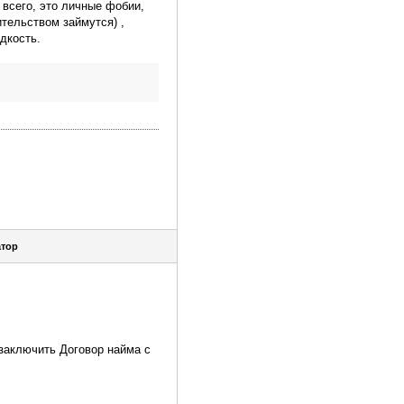
всего, это личные фобии,
ительством займутся) ,
дкость.
тор
заключить Договор найма с