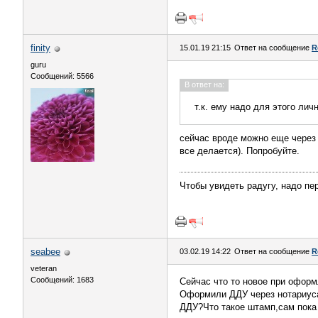
finity
15.01.19 21:15
Ответ на сообщение
R
guru
Сообщений: 5566
В ответ на:
т.к. ему надо для этого лич
сейчас вроде можно еще через 
все делается). Попробуйте.
Чтобы увидеть радугу, надо пер
seabee
03.02.19 14:22
Ответ на сообщение
R
veteran
Сообщений: 1683
Сейчас что то новое при офор
Оформили ДДУ через нотариуса.
ДДУ?Что такое штамп,сам пока 