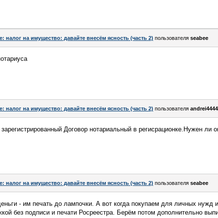
e: налог на имущество: давайте внесём ясность (часть 2)
пользователя
seabee
нотариуса
e: налог на имущество: давайте внесём ясность (часть 2)
пользователя
andrei4444
 зарегистрированный Договор нотариальный в регисрационке.Нужен ли о
e: налог на имущество: давайте внесём ясность (часть 2)
пользователя
seabee
еньги - им печать до лампочки. А вот когда покупаем для личных нужд и
кой без подписи и печати Росреестра. Берём потом дополнительно выпи