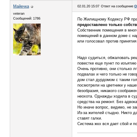
Майечка
02.01.20 15:07
Ответ на сообщение
О
veteran
Сообщений: 1786
По Жилищному Кодексу РФ прав
предоставлено только собст
Собственник помещения в мног
помещений в данном доме с нар
или голосовал против принятия
Надо судиться, обжаловать ре
повестке еще пункт по изъятию
Очень противно, они столько л
подвалах и чего только не гов
дом стал дурдомом с таким гол
посмотрели на цветники у наше
безобразия, никакого соображе
неохота. Однажды ходила в суд
средства на ремонт. Без адвок
Но иначе вопрос, видимо, не за
Из-за жителей стыдно. Никто да
ставят галки.
Система жкх вся дает сбой и п