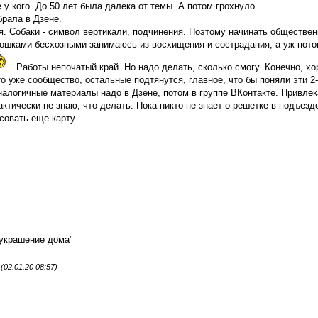
 у кого. До 50 лет была далека от темы. А потом грохнуло.
рала в Дзене.
. Собаки - символ вертикали, подчинения. Поэтому начинать обществен
 кошками бесхозными занимаюсь из восхищения и сострадания, а уж пот
Работы непочатый край. Но надо делать, сколько смогу. Конечно, х
то уже сообщество, остальные подтянутся, главное, что бы поняли эти 2
Аналогичные материалы надо в Дзене, потом в группе ВКонтакте. Привлек
ктически не знаю, что делать. Пока никто не знает о решетке в подъезд
совать еще карту.
украшение дома"
02.01.20 08:57)