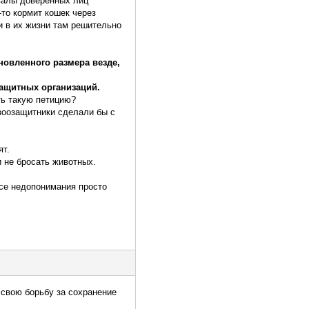
валы доверенных лиц
-то кормит кошек через
ли в их жизни там решительно
новленного размера везде,
защитных организаций.
ть такую петицию?
зоозащитники сделали бы с
ят.
 не бросать животных.
все недопонимания просто
свою борьбу за сохранение