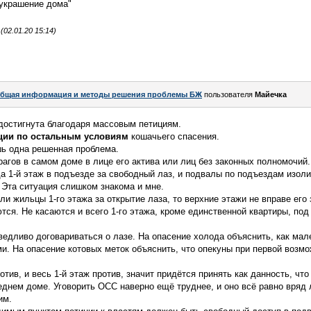
украшение дома"
02.01.20 15:14)
бщая информация и методы решения проблемы БЖ
пользователя
Майечка
достигнута благодаря массовым петициям.
ции по остальным условиям
кошачьего спасения.
ь одна решенная проблема.
гов в самом доме в лице его актива или лиц без законных полномочий.
да 1-й этаж в подъезде за свободный лаз, и подвалы по подъездам изоли
. Эта ситуация слишком знакома и мне.
и жильцы 1-го этажа за открытие лаза, то верхние этажи не вправе его 
тся. Не касаются и всего 1-го этажа, кроме единственной квартиры, под
аведливо договариваться о лазе. На опасение холода объяснить, как мал
. На опасение котовых меток объяснить, что опекуны при первой возм
отив, и весь 1-й этаж против, значит придётся принять как данность, что
еднем доме. Уговорить ОСС наверно ещё труднее, и оно всё равно вряд
им.