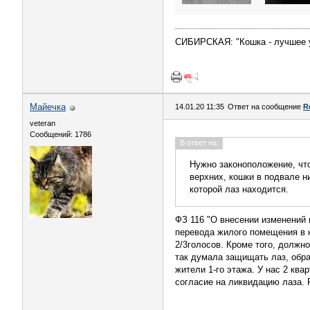
СИБИРСКАЯ: "Кошка - лучшее 
Майечка
14.01.20 11:35
Ответ на сообщение
R
veteran
Сообщений: 1786
В ответ на:
Нужно законоположение, что
верхних, кошки в подвале н
которой лаз находится.
ФЗ 116 "О внесении изменений
перевода жилого помещения в н
2/3голосов. Кроме того, должн
так думала защищать лаз, обра
жители 1-го этажа. У нас 2 кв
согласие на ликвидацию лаза. 