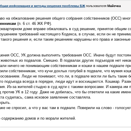
бщая информация и методы решения проблемы БЖ
пользователя
Майечка
о на обжалование решения общего собрания собственников (ОСС) мног
венникам
(п. 6 ст. 46 ЖК РФ).
оквартирном доме вправе обжаловать в суд решение, принятое общим с
ушением требований настоящего Кодекса, в случае, если он не принима
 такого решения и, если таким решением нарушены его права и законные
шения ОСС, УК должна выполнять требования ОСС. Иначе будут постоян
 животных из подвалов. Смешно. В подвалах других подъездов нет ника
гали ничего не понимающим собственникам и кошки в нашем подвале при
орили собственникам, что кучи дохлых голубей в подвале, что мумия кош
осованием. Люди не понимают, что ли, в подвале могли ли быть такие б
го подъезда всегда в порядке, люди идут и восхищаются. Кошмар. Разве
ния. Из-за жителей стыдно в суд идти с такими вопросами. И камера им
 против УК в 12 году. Даже не добилась, что бы ответили на какие име
ата судилась, сама исковое заявление составляла.
крыть.
же не спросил, а что у вас там в подвале. Поверили на слово - голосую
о содержанию домов и по морали жителей.