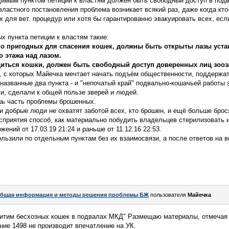
димым пунктом петиции к властям должен быть свободный доступ в под
властного постановления проблема возникает всякий раз, даже когда кто
х для вет. процедур или хотя бы гарантированно эвакуировать всех, ес
х пункта петиции к властям такие:
но пригодных для спасения кошек, должны быть открыты лазы уста
о этажа над лазом.
одиться кошки, должен быть свободный доступ доверенных лиц зоо
а, с которых Майечка мечтает начать подъём общественности, поддержа
азванные два пункта - и "непочатый край" подвально-кошачьей работы 
, сделали к общей пользе зверей и людей.
шь часть проблемы брошенных.
и добрые люди не охватят заботой всех, кто брошен, и ещё больше брос
сприятия способ, как материально побудить владельцев стерилизовать и
ний от 17.03.19 21:24 и раньше от 11.12.16 22:53.
льзили по отдельным пунктам без их взаимосвязи, а после ответов на 
бщая информация и методы решения проблемы БЖ
пользователя
Майечка
щитим бесхозных кошек в подвалах МКД" Размещаю материалы, отмечая 
ние 1498 не производит впечатление на УК.