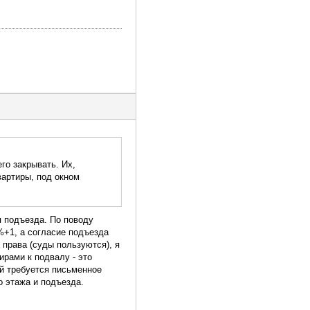
го закрывать. Их,
вартиры, под окном
 подъезда. По поводу
%+1, а согласие подъезда
 права (суды пользуются), я
рами к подвалу - это
ей требуется письменное
о этажа и подъезда.