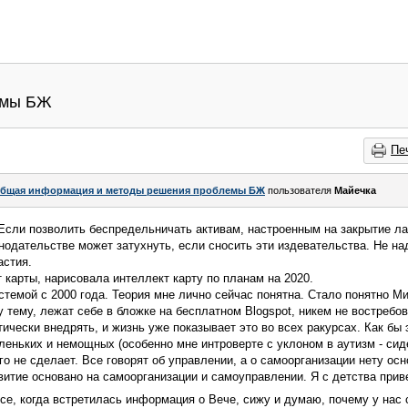
емы БЖ
Пе
бщая информация и методы решения проблемы БЖ
пользователя
Майечка
Если позволить беспредельничать активам, настроенным на закрытие ла
одательстве может затухнуть, если сносить эти издевательства. Не над
астия.
 карты, нарисовала интеллект карту по планам на 2020.
темой с 2000 года. Теория мне лично сейчас понятна. Стало понятно 
у тему, лежат себе в бложке на бесплатном Blogspot, никем не востребо
ически внедрять, и жизнь уже показывает это во всех ракурсах. Как бы 
леньких и немощных (особенно мне интроверте с уклоном в аутизм - сиде
ого не сделает. Все говорят об управлении, а о самоорганизации нету о
витие основано на самоорганизации и самоуправлении. Я с детства при
ссе, когда встретилась информация о Вече, сижу и думаю, почему у нас 