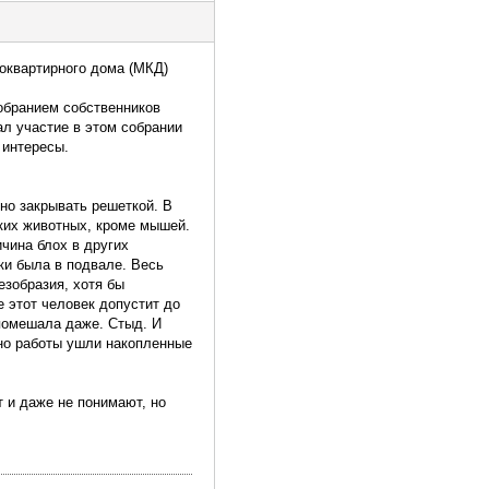
оквартирного дома (МКД)
обранием собственников
л участие в этом собрании
 интересы.
но закрывать решеткой. В
ких животных, кроме мышей.
чина блох в других
ки была в подвале. Весь
езобразия, хотя бы
 этот человек допустит до
 помешала даже. Стыд. И
нно работы ушли накопленные
т и даже не понимают, но