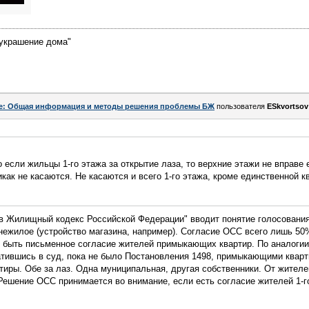
украшение дома"
e: Общая информация и методы решения проблемы БЖ
пользователя
ESkvortsov
 если жильцы 1-го этажа за открытие лаза, то верхние этажи не вправе е
икак не касаются. Не касаются и всего 1-го этажа, кроме единственной к
 в Жилищный кодекс Российской Федерации" вводит понятие голосования
ежилое (устройство магазина, например). Согласие ОСС всего лишь 50
о быть письменное согласие жителей примыкающих квартир. По аналогии
тившись в суд, пока не было Постановления 1498, примыкающими кварти
артиры. Обе за лаз. Одна муниципальная, другая собственники. От жител
Решение ОСС принимается во внимание, если есть согласие жителей 1-г