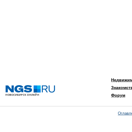
Недвижи
Знакомст
Форум
Оглавл