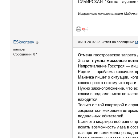
СИБИРСКАЯ: "Кошка - лучшее 
Исправлено пользователем Майечка (
ESkvortsov
06.01.20 02:22
Ответ на сообщение
О
member
Сообщений: 87
Отмена госстроевскоо запрета 
Значит
нужны массовые пети
Непротивление Госстроя — лиш
Рядом — проблема кошачьих вра
Майечка пишет о ситуации, ког
кошек просто потому что враги
Нужно законоположение, что есл
кошки в подвале никак не касаю
находится.
Только с этой квартирой и спр
закрываться меховыми шторками
подвальных обитателей.
Если эта квартира всё равно пр
искать возможность лаза в сос
лаз против воли жильцов над н