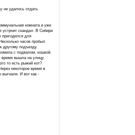
зу не удалось отдать
коммунальная комната и уже
е устроит скандал. В Сибири
л пригодился для
 Несколько часов пробыл
 к другому подъезду.
акомила с подвалом, кошкой.
е время вышла на улицу,
ого то есть рыжий кот?
 Через некоторое время в
 выгнали. И вот как -