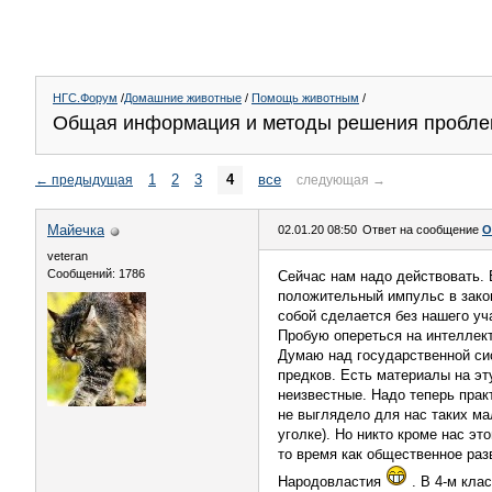
НГС.Форум
/
Домашние животные
/
Помощь животным
/
Общая информация и методы решения пробл
1
2
3
4
все
←
предыдущая
следующая
→
Майечка
02.01.20 08:50
Ответ на сообщение
О
veteran
Сообщений: 1786
Сейчас нам надо действовать. 
положительный импульс в закон
собой сделается без нашего уч
Пробую опереться на интеллект
Думаю над государственной сис
предков. Есть материалы на эт
неизвестные. Надо теперь практ
не выглядело для нас таких ма
уголке). Но никто кроме нас эт
то время как общественное раз
Народовластия
. В 4-м кла