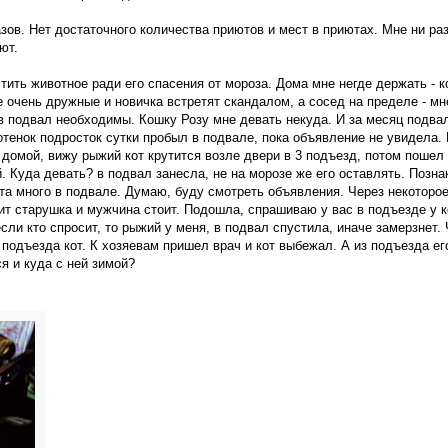
азов. Нет достаточного количества приютов и мест в приютах. Мне ни ра
ют.
тить животное ради его спасения от мороза. Дома мне негде держать - 
е очень дружные и новичка встретят скандалом, а сосед на пределе - мн
в подвал необходимы. Кошку Розу мне девать некуда. И за месяц подва
котенок подросток сутки пробыл в подвале, пока объявление не увидела.
 домой, вижу рыжий кот крутится возле двери в 3 подъезд, потом пошел
. Куда девать? в подвал занесла, не на морозе же его оставлять. Позн
та много в подвале. Думаю, буду смотреть объявления. Через некоторо
дит старушка и мужчина стоит. Подошла, спрашиваю у вас в подъезде у к
если кто спросит, то рыжий у меня, в подвал спустила, иначе замерзнет.
подъезда кот. К хозяевам пришел врач и кот выбежал. А из подъезда его
я и куда с ней зимой?