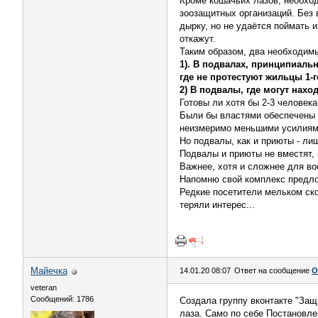
Кроме кошачьих лазов, необхо
зоозащитных организаций. Без 
дырку, но не удаётся поймать и
откажут.
Таким образом, два необходимы
1). В подвалах, принципиаль
где не протестуют жильцы 1-г
2) В подвалы, где могут нах
Готовы ли хотя бы 2-3 человек
Были бы властями обеспечены н
неизмеримо меньшими усилиями
Но подвалы, как и приюты - ли
Подвалы и приюты не вместят, 
Важнее, хотя и сложнее для во
Напомню свой комплекс предложе
Редкие посетители мельком ско
теряли интерес...
Майечка
14.01.20 08:07
Ответ на сообщение
О
veteran
Сообщений: 1786
Создала группу вконтакте "За
лаза. Само по себе Постановле