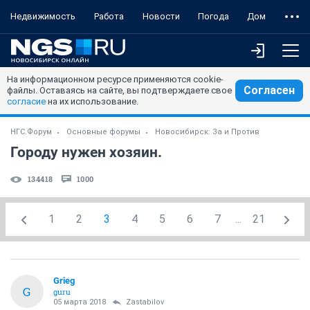
Недвижимость
Работа
Новости
Погода
Дом
На информационном ресурсе применяются cookie-
Согласен
файлы. Оставаясь на сайте, вы подтверждаете свое
согласие
на их использование.
НГС.Форум
Основные форумы
Новосибирск: За и Против
Городу нужен хозяин.
134418
1000
1
2
3
4
5
6
7
...
21
Grieg
G
guru
05 марта 2018
Zastabilov