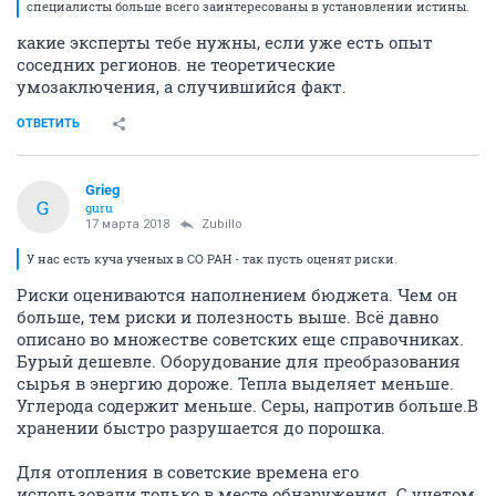
специалисты больше всего заинтересованы в установлении истины.
какие эксперты тебе нужны, если уже есть опыт
соседних регионов. не теоретические
умозаключения, а случившийся факт.
ОТВЕТИТЬ
Grieg
G
guru
17 марта 2018
Zubillo
У нас есть куча ученых в СО РАН - так пусть оценят риски.
Риски оцениваются наполнением бюджета. Чем он
больше, тем риски и полезность выше. Всё давно
описано во множестве советских еще справочниках.
Бурый дешевле. Оборудование для преобразования
сырья в энергию дороже. Тепла выделяет меньше.
Углерода содержит меньше. Серы, напротив больше.В
хранении быстро разрушается до порошка.
Для отопления в советские времена его
использовали только в месте обнаружения. С учетом