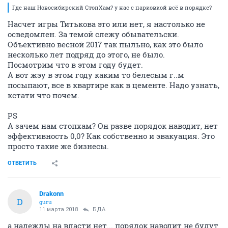
Где наш Новосибирский СтопХам? у нас с парковкой всё в порядке?
Насчет игры Титькова это или нет, я настолько не
осведомлен. За темой слежу обывательски.
Объективно весной 2017 так пыльно, как это было
несколько лет подряд до этого, не было.
Посмотрим что в этом году будет.
А вот жэу в этом году каким то белесым г..м
посыпают, все в квартире как в цементе. Надо узнать,
кстати что почем.
PS
А зачем нам стопхам? Он разве порядок наводит, нет
эффективность 0,0? Как собственно и эвакуация. Это
просто такие же бизнесы.
ОТВЕТИТЬ
Drakonn
D
guru
11 марта 2018
БДА
а надежды на власти нет... порядок наводит не будут