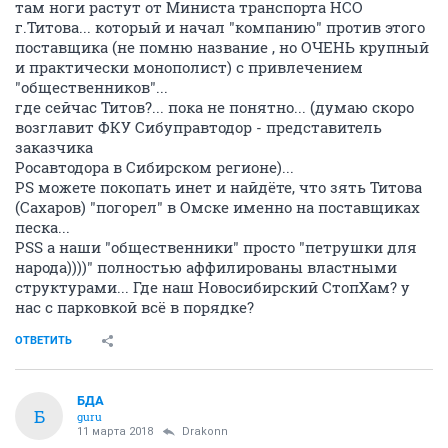
там ноги растут от Министа транспорта НСО
г.Титова... который и начал "компанию" против этого
поставщика (не помню название , но ОЧЕНЬ крупный
и практически монополист) с привлечением
"общественников"...
где сейчас Титов?... пока не понятно... (думаю скоро
возглавит ФКУ Сибуправтодор - представитель
заказчика
Росавтодора в Сибирском регионе)...
PS можете покопать инет и найдёте, что зять Титова
(Сахаров) "погорел" в Омске именно на поставщиках
песка...
PSS а наши "общественники" просто "петрушки для
народа))))" полностью аффилированы властными
структурами... Где наш Новосибирский СтопХам? у
нас с парковкой всё в порядке?
ОТВЕТИТЬ
БДА
Б
guru
11 марта 2018
Drakonn