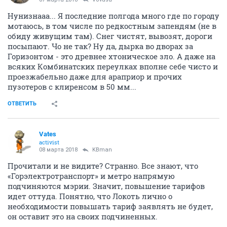
Нунизнааа... Я последние полгода много где по городу
мотаюсь, в том числе по редкостным запендям (не в
обиду живущим там). Снег чистят, вывозят, дороги
посыпают. Чо не так? Ну да, дырка во дворах за
Горизонтом - это древнее хтоническое зло. А даже на
всяких Комбинатских переулках вполне себе чисто и
проезжабельно даже для араприор и прочих
пузотеров с клиренсом в 50 мм...
ОТВЕТИТЬ
Vates
activist
08 марта 2018
KBman
Прочитали и не видите? Странно. Все знают, что
«Горэлектротранспорт» и метро напрямую
подчиняются мэрии. Значит, повышение тарифов
идет оттуда. Понятно, что Локоть лично о
необходимости повышать тариф заявлять не будет,
он оставит это на своих подчиненных.