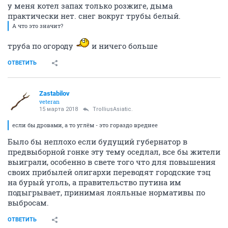
у меня котел запах только розжиге, дыма
практически нет. снег вокруг трубы белый.
А что это значит?
труба по огороду
и ничего больше
ОТВЕТИТЬ
Zastabilov
veteran
15 марта 2018
TrolliusAsiatic.
если бы дровами, а то углём - это гораздо вреднее
Было бы неплохо если будущий губернатор в
предвыборной гонке эту тему оседлал, все бы жители
выиграли, особенно в свете того что для повышения
своих прибылей олигархи переводят городские тэц
на бурый уголь, а правительство путина им
подыгрывает, принимая лояльные нормативы по
выбросам.
ОТВЕТИТЬ