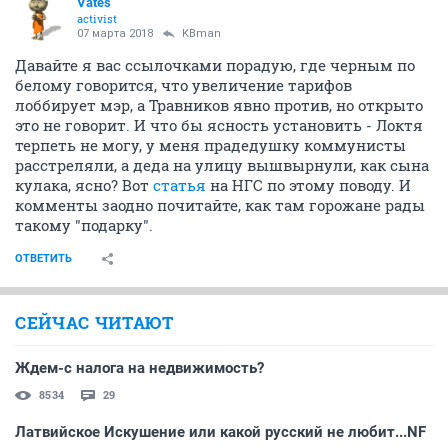
Vates
activist
07 марта 2018
KBman
Давайте я вас ссылочками порадую, где черным по
белому говорится, что увеличение тарифов
лоббирует мэр, а Травников явно против, но открыто
это не говорит. И что бы ясность установить - Локтя
терпеть не могу, у меня прадедушку коммунисты
расстреляли, а деда на улицу вышвырнули, как сына
кулака, ясно? Вот
статья
на НГС по этому поводу. И
комменты заодно почитайте, как там горожане рады
такому "подарку".
ОТВЕТИТЬ
СЕЙЧАС ЧИТАЮТ
Ждем-с налога на недвижимость?
8534
29
Латвийское Искушение или какой русский не любит...NF