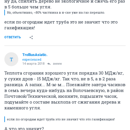
ну да, спилить дерево не экологичное и сжечь его раз
в 5 больше чем угля.
Но, объективно, ~80% частника в н-ске уже на газ перешло.
если по огородам идет труба это не значит что это
газификация!
ОТВЕТИТЬ
TrolliusAsiatic.
T
experienced
14 марта 2018
awww
Теплота сгорания хорошего угля порядка 30 МДж/кг,
у сухих дров - 15 МДж/кг. Так что, не в 5, а в 2 раза
разница. А запах... М-м-м... Поезжайте завтра часиков
в семь вечера куда-нибудь на Волочаевскую, в район
Почтовой/Технической, нюхните, подышите часок,
подумайте о составе выхлопа от сжигания дерева и
каменного угля.
если по огородам идет труба это не значит что это газификация!
А что это значит?