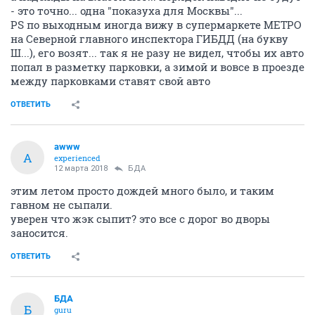
- это точно... одна "показуха для Москвы"...
PS по выходным иногда вижу в супермаркете МЕТРО
на Северной главного инспектора ГИБДД (на букву
Ш...), его возят... так я не разу не видел, чтобы их авто
попал в разметку парковки, а зимой и вовсе в проезде
между парковками ставят свой авто
ОТВЕТИТЬ
awww
A
experienced
12 марта 2018
БДА
этим летом просто дождей много было, и таким
гавном не сыпали.
уверен что жэк сыпит? это все с дорог во дворы
заносится.
ОТВЕТИТЬ
БДА
Б
guru