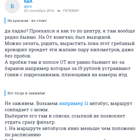
БДА
Б
guru
02 сентября 2016
ПЕЛЕВИН
На красном - не стоит.
да ладно? Проехался я как то по центру, я там вообще
редко бываю. На От конечно, был выходной.
Можно зачать, родить, вырастить пока этот гребаный
крокодил проедет эти жалкие пару километров, даже
без пробок.
А пробки там в полосе ОТ все равно бывают из-за
баранов например которые за 19 рублей устраивают
гонки с подрезаниями, плюющими на камеры итд.
Вот тогда и заживём!
Не заживем. Возьмем
например 11
автобус, маршрут
совпадает с моим.
Выберите его там в списке, ссылкой не позволяет
отдать сразу фильтр:
1. На маршруте автобусов явно меньше чем положено
по расписанию