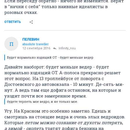
Если пересяду обратно - ничего не изменится. Верят
в "начни с себя" только наивные идеалисты в
розовых очках.
ОТВЕТИТЬ
ПЕЛЕВИН
П
absolute traveller
12 сентября 2016
Infinity_nsu
Будет нормально ходящий ОТ - будет меньше ведер
Давайте наоборот: будет меньше ведер - будет
нормально ходящий ОТ. А-полоса прекрасно решает
этот вопрос. На 13 троллейбусе от поворота с
Достоевского до автовокзала - 10 минут. Де-сять-ми-
нут. А ведь там еще дофига остановок, на которые и
уходит почти все замеренное время.
будете терпеть мое ведро, и не только мое.
Угу. На Красном это особенно заметно. Едешь и
смотришь на стоящие ведра и очень злых ведроидов.
Которые
летом можно сознание от духоты потерять,
а зимой - околеть
тратят дофига бензина на