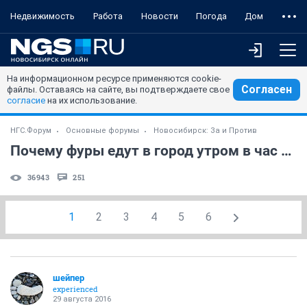
Недвижимость
Работа
Новости
Погода
Дом
На информационном ресурсе применяются cookie-
Согласен
файлы. Оставаясь на сайте, вы подтверждаете свое
согласие
на их использование.
НГС.Форум
Основные форумы
Новосибирск: За и Против
Почему фуры едут в город утром в час пик?
36943
251
1
2
3
4
5
6
шейпер
experienced
29 августа 2016