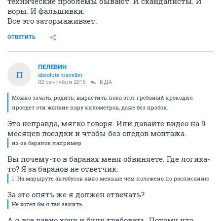
технические проблемы бывают. И скандалисты. И
воры. И фальшивки.
Все это затормаживает.
ОТВЕТИТЬ
ПЕЛЕВИН
П
absolute traveller
02 сентября 2016
БДА
Можно зачать, родить, вырастить пока этот гребаный крокодил
проедет эти жалкие пару километров, даже без пробок.
Это неправда, мягко говоря. Или давайте видео на 9
месяцев поездки и чтобы без следов монтажа.
из-за баранов например
Вы почему-то в баранах меня обвиняете. Где логика-
то? Я за баранов не ответчик.
1. На маршруте автобусов явно меньше чем положено по расписанию
За это опять же я должен отвечать?
Не хотел бы я так зажить.
А я все равно хочу и буду требовать. Потому что