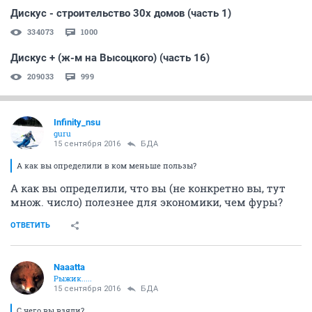
Дискус - строительство 30х домов (часть 1)
334073
1000
Дискус + (ж-м на Высоцкого) (часть 16)
209033
999
Infinity_nsu
guru
15 сентября 2016
БДА
А как вы определили в ком меньше пользы?
А как вы определили, что вы (не конкретно вы, тут
множ. число) полезнее для экономики, чем фуры?
ОТВЕТИТЬ
Naaatta
Рыжик.....
15 сентября 2016
БДА
С чего вы взяли?