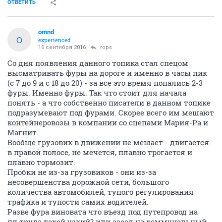
ОТВЕТИТЬ
omnd
O
experienced
16 сентября 2016
rops
Со дня появления данного топика стал спецом
высматривать фуры на дороге и именно в часы пик
(с 7 до 9 и с 18 до 20) - за все это время попались 2-3
фуры. Именно фуры. Так что стоит для начала
понять - а что собственно писатели в данном топике
подразумевают под фурами. Скорее всего им мешают
контейнеровозы в компании со сцепами Мария-Ра и
Магнит.
Вообще грузовик в движении не мешает - двигается
в правой полосе, не мечется, плавно трогается и
плавно тормозит.
Пробки не из-за грузовиков - они из-за
несовершенства дорожной сети, большого
количества автомобилей, тупого регулирования
трафика и тупости самих водителей.
Разве фура виновата что въезд под путепровод на
пл.труда такой узкий? или заезд на коммунальный