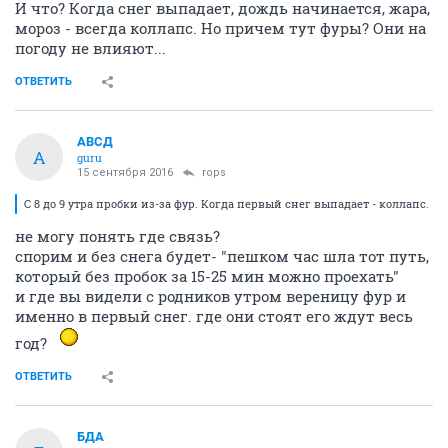
И что? Когда снег выпадает, дождь начинается, жара,
мороз - всегда коллапс. Но причем тут фуры? Они на
погоду не влияют...
ОТВЕТИТЬ
АВСД
А
guru
15 сентября 2016
rops
С 8 до 9 утра пробки из-за фур. Когда первый снег выпадает - коллапс.
не могу понять где связь?
спорим и без снега будет- "пешком час шла тот путь,
который без пробок за 15-25 мин можно проехать"
и где вы видели с родников утром вереницу фур и
именно в первый снег. где они стоят его ждут весь
год?
ОТВЕТИТЬ
БДА