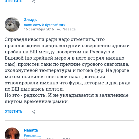
ОТВЕТИТЬ
Злыдь
волнистый бугагайчик
16 сентября 2016
Naaatta
Справедливости ради надо отметить, что
прошлогодний предновогодний совершенно адовый
пробан на БШ между поворотом на Русскую и
Вшивой (по крайней мере я в него встрял именно
там), проистек таки по причине сурового снегопада,
околонулевой температуры и потока фур. На дороге
махом появился снеговой накат, который
отполировали именно что фуры, которые в два ряда
по БШ пытались ползти.
Но это - редкость. И не укладывается в заявленные
якутом временн
ы
е рамки.
ОТВЕТИТЬ
Naaatta
Рыжик.....