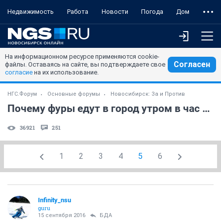
Недвижимость
Работа
Новости
Погода
Дом
На информационном ресурсе применяются cookie-
Согласен
файлы. Оставаясь на сайте, вы подтверждаете свое
согласие
на их использование.
НГС.Форум
Основные форумы
Новосибирск: За и Против
Почему фуры едут в город утром в час пик?
36921
251
1
2
3
4
5
6
Infinity_nsu
guru
15 сентября 2016
БДА