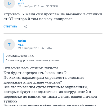
Б
guru
24 октября 2016
ПЕЛЕВИН
Утритесь. У меня они проблем не вызвали, в отличии
от ОТ, который там по часу лавировал.
ОТВЕТИТЬ
tonim
T
v.i.p.
24 октября 2016
БДА
Очевидно, часы пик.
В сложное дорожные погодные условия.
Огласите весь список, пжлста...
Кто будет определять "часы пик"?
По каким параметрам определять сложные
дорожные и погодные условия?
Все это по вашим субъективным ощущениям,
которые будут складываться из затруднений в
перевозке по вашим личным делам вашей личной
тушки?
Ну вот а мне лично пофиг, удобно ли вашей тушке