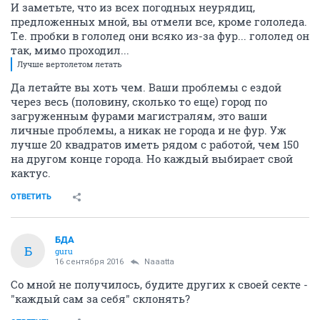
И заметьте, что из всех погодных неурядиц,
предложенных мной, вы отмели все, кроме гололеда.
Т.е. пробки в гололед они всяко из-за фур... гололед он
так, мимо проходил...
Лучше вертолетом летать
Да летайте вы хоть чем. Ваши проблемы с ездой
через весь (половину, сколько то еще) город по
загруженным фурами магистралям, это ваши
личные проблемы, а никак не города и не фур. Уж
лучше 20 квадратов иметь рядом с работой, чем 150
на другом конце города. Но каждый выбирает свой
кактус.
ОТВЕТИТЬ
БДА
Б
guru
16 сентября 2016
Naaatta
Со мной не получилось, будите других к своей секте -
"каждый сам за себя" склонять?