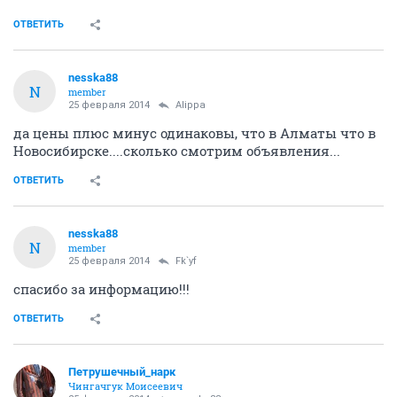
ОТВЕТИТЬ
nesska88
N
member
25 февраля 2014
Alippa
да цены плюс минус одинаковы, что в Алматы что в
Новосибирске....сколько смотрим объявления...
ОТВЕТИТЬ
nesska88
N
member
25 февраля 2014
Fk`yf
спасибо за информацию!!!
ОТВЕТИТЬ
Петрушечный_нарк
Чингачгук Моисеевич