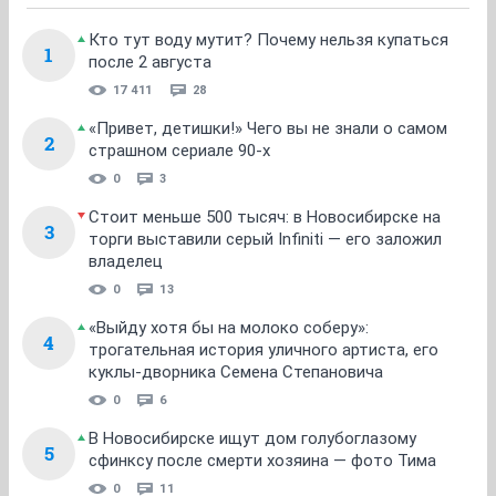
Кто тут воду мутит? Почему нельзя купаться
1
после 2 августа
17 411
28
«Привет, детишки!» Чего вы не знали о самом
2
страшном сериале 90-х
0
3
Стоит меньше 500 тысяч: в Новосибирске на
3
торги выставили серый Infiniti — его заложил
владелец
0
13
«Выйду хотя бы на молоко соберу»:
4
трогательная история уличного артиста, его
куклы-дворника Семена Степановича
0
6
В Новосибирске ищут дом голубоглазому
5
сфинксу после смерти хозяина — фото Тима
0
11