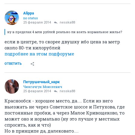
Alippa
no status
25 февраля 2014
nesska88
ну в пределах 4 млн рублей реально ли взять нормальное жилье?
если в центре, то скорее двушку ибо цена за метр
около 80-ти килорублей
подробнее на этом подфоруме
ОТВЕТИТЬ
Петрушечный_нарк
Чингачгук Моисеевич
25 февраля 2014
nesska88
Краснообск - хорошее место, да.... Если из него
выезжать не через Советское шоссе и Петухова, где
постоянные пробки, а через Малое Кривощеково, то
может оно и нормально (ну это лучше у местных
спросить, как и что)
Но в принципе да, далековато....