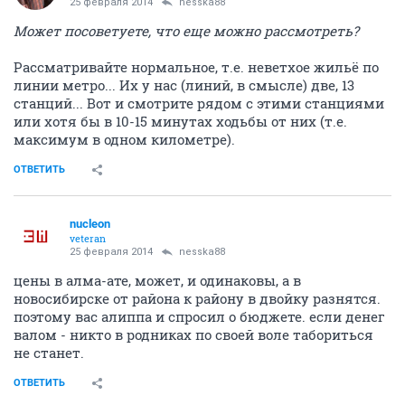
25 февраля 2014
nesska88
Может посоветуете, что еще можно рассмотреть?
Рассматривайте нормальное, т.е. неветхое жильё по
линии метро... Их у нас (линий, в смысле) две, 13
станций... Вот и смотрите рядом с этими станциями
или хотя бы в 10-15 минутах ходьбы от них (т.е.
максимум в одном километре).
ОТВЕТИТЬ
nucleon
veteran
25 февраля 2014
nesska88
цены в алма-ате, может, и одинаковы, а в
новосибирске от района к району в двойку разнятся.
поэтому вас алиппа и спросил о бюджете. если денег
валом - никто в родниках по своей воле табориться
не станет.
ОТВЕТИТЬ