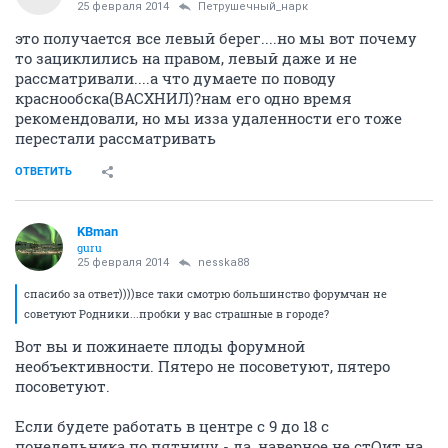
25 февраля 2014
Петрушечный_нарк
это получается все левый берег....но мы вот почему
то зациклились на правом, левый даже и не
рассматривали....а что думаете по поводу
краснообска(ВАСХНИЛ)?нам его одно время
рекомендовали, но мы изза удаленности его тоже
перестали рассматривать
ОТВЕТИТЬ
KBman
guru
25 февраля 2014
nesska88
спасибо за ответ))))все таки смотрю большинство форумчан не
советуют Родники...пробки у вас страшные в городе?
Вот вы и пожинаете плоды форумной
необъективности. Пятеро не посоветуют, пятеро
посоветуют.
Если будете работать в центре с 9 до 18 с
понедельника по пятницу - да, наверное не стОит на