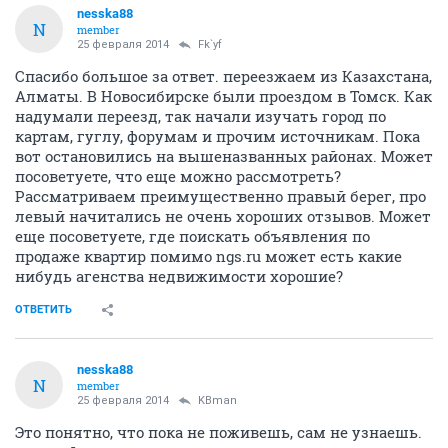
nesska88
N
member
25 февраля 2014
Fk`yf
Спасибо большое за ответ. переезжаем из Казахстана,
Алматы. В Новосибирске были проездом в Томск. Как
надумали переезд, так начали изучать город по
картам, гуглу, форумам и прочим источникам. Пока
вот остановились на вышеназванных районах. Может
посоветуете, что еще можно рассмотреть?
Рассматриваем преимущественно правый берег, про
левый начитались не очень хороших отзывов. Может
еще посоветуете, где поискать объявления по
продаже квартир помимо ngs.ru может есть какие
нибудь агенства недвижимости хорошие?
ОТВЕТИТЬ
nesska88
N
member
25 февраля 2014
KBman
Это понятно, что пока не поживешь, сам не узнаешь.