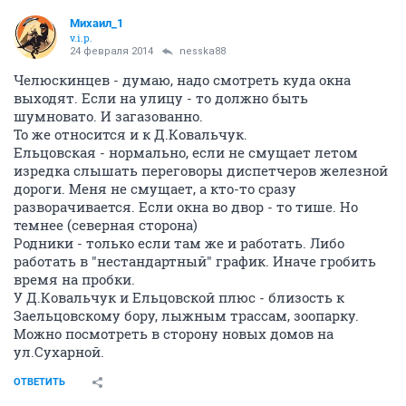
Михаил_1
v.i.p.
24 февраля 2014
nesska88
Челюскинцев - думаю, надо смотреть куда окна
выходят. Если на улицу - то должно быть
шумновато. И загазованно.
То же относится и к Д.Ковальчук.
Ельцовская - нормально, если не смущает летом
изредка слышать переговоры диспетчеров железной
дороги. Меня не смущает, а кто-то сразу
разворачивается. Если окна во двор - то тише. Но
темнее (северная сторона)
Родники - только если там же и работать. Либо
работать в "нестандартный" график. Иначе гробить
время на пробки.
У Д.Ковальчук и Ельцовской плюс - близость к
Заельцовскому бору, лыжным трассам, зоопарку.
Можно посмотреть в сторону новых домов на
ул.Сухарной.
ОТВЕТИТЬ