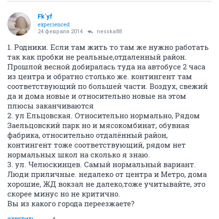
Fk`yf
experienced
24 февраля 2014
nesska88
1. Родники. Если там жить то там же нужно работать
так как пробки не реальные,отдаленный район.
Прошлой весной добиралась туда на автобусе 2 часа
из центра и обратно столько же. контингент там
соответствующий по большей части. Воздух, свежий
да и дома новые и относительно новые на этом
плюсы заканчиваются
2. ул Ельцовская. Относительно нормально, Рядом
Заельцовский парк но и мясокомбинат, обувная
фабрика, относительно отдалённый район,
контингент тоже соответствующий, рядом нет
нормальных школ на сколько я знаю.
3. ул. Челюскинцев. Самый нормальный вариант.
Люди приличные. недалеко от центра и Метро, дома
хорошие, ЖД вокзал не далеко,тоже учитывайте, это
скорее минус но не критично.
Вы из какого города переезжаете?