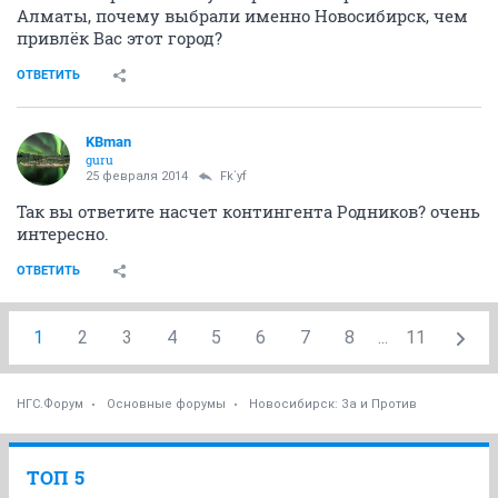
Алматы, почему выбрали именно Новосибирск, чем
привлёк Вас этот город?
ОТВЕТИТЬ
KBman
guru
25 февраля 2014
Fk`yf
Так вы ответите насчет контингента Родников? очень
интересно.
ОТВЕТИТЬ
1
2
3
4
5
6
7
8
...
11
НГС.Форум
Основные форумы
Новосибирск: За и Против
ТОП 5