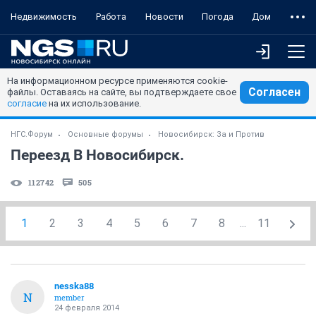
Недвижимость
Работа
Новости
Погода
Дом
На информационном ресурсе применяются cookie-
Согласен
файлы. Оставаясь на сайте, вы подтверждаете свое
согласие
на их использование.
НГС.Форум
Основные форумы
Новосибирск: За и Против
Переезд В Новосибирск.
112742
505
1
2
3
4
5
6
7
8
...
11
nesska88
N
member
24 февраля 2014