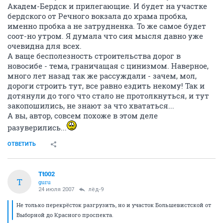
Академ-Бердск и прилегающие. И будет на участке
бердского от Речного вокзала до храма пробка,
именно пробка а не затрудненка. То же самое будет
соот-но утром. Я думала что сия мысля давно уже
очевидна для всех.
А ваще бесполезность строительства дорог в
новосибе - тема, граничащая с цинизмом. Наверное,
много лет назад так же рассуждали - зачем, мол,
дороги строить тут, все равно ездить некому! Так и
дотянули до того что стало не протолкнуться, и тут
закопошились, не знают за что хвататься...
А вы, автор, совсем похоже в этом деле
разуверились...
ОТВЕТИТЬ
Tt002
T
guru
24 июля 2007
лёд-9
Не только перекрёсток разгрузить, но и участок Большевистской от
Выборной до Красного проспекта.