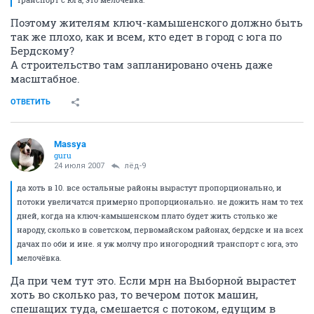
Поэтому жителям ключ-камышенского должно быть
так же плохо, как и всем, кто едет в город с юга по
Бердскому?
А строительство там запланировано очень даже
масштабное.
ОТВЕТИТЬ
Massya
guru
24 июля 2007
лёд-9
да хоть в 10. все остальные районы вырастут пропорционально, и
потоки увеличатся примерно пропорционально. не дожить нам то тех
дней, когда на ключ-камышенском плато будет жить столько же
народу, сколько в советском, первомайском районах, бердске и на всех
дачах по оби и ине. я уж молчу про иногородний транспорт с юга, это
мелочёвка.
Да при чем тут это. Если мрн на Выборной вырастет
хоть во сколько раз, то вечером поток машин,
спешащих туда, смешается с потоком, едущим в