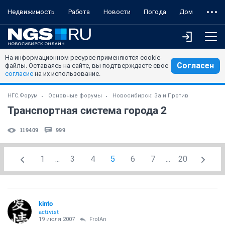
Недвижимость
Работа
Новости
Погода
Дом
На информационном ресурсе применяются cookie-
Согласен
файлы. Оставаясь на сайте, вы подтверждаете свое
согласие
на их использование.
НГС.Форум
Основные форумы
Новосибирск: За и Против
Транспортная система города 2
119409
999
1
...
3
4
5
6
7
...
20
kinto
activist
19 июля 2007
FrolAn