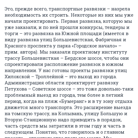
Это, прежде всего, транспортные развязки – назрела
необходимость их строить. Некоторые из них мы уже
начали проектировать. Первая развязка, которую мы
уже заказали, и по ней прошли конкурсы, тендеры и
торги – это развязка на Южной площади (имеется в
виду развязка улиц Большевистская, Фабричная и
Красного проспекта у парка «Городское начало» –
прим. автора). Мы заказали проектному институту
трассу Большевисткая – Бердское шоссе, чтобы они
спроектировали расположение развязок в южном
направлении. У нас готовы проекты развязки улиц
Хилокской – Троллейной – это выход из города.
Администрация области проектирует развязку
Петухова – Советское шоссе – это тоже довольно-таки
проблемный выезд из города, тем более в летний
период, когда на пляж «Бумеранг» и в ту зону отдыха
движется много транспорта. Это расширение выезда
на томскую трассу, на Колывань, улицу Большую и
Вторую Станционную надо приводить в порядок,
часть средств мы затратили в этом году и часть в
следующем. Понятно, что говорилось и о главном