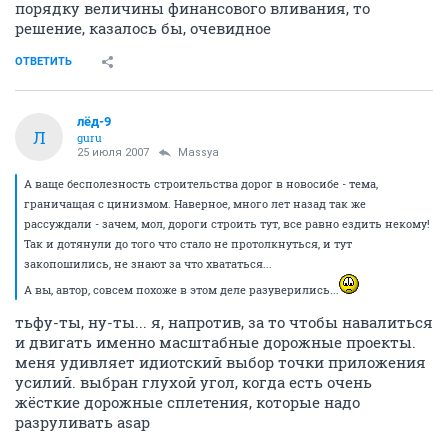
порядку величины финансового вливания, то
решение, казалось бы, очевидное
ОТВЕТИТЬ
лёд-9
Л
guru
25 июля 2007
Massya
А ваще бесполезность строительства дорог в новосибе - тема,
граничащая с цинизмом. Наверное, много лет назад так же
рассуждали - зачем, мол, дороги строить тут, все равно ездить некому!
Так и дотянули до того что стало не протолкнуться, и тут
закопошились, не знают за что хвататься...
А вы, автор, совсем похоже в этом деле разуверились...
тьфу-ты, ну-ты... я, напротив, за то чтобы навалиться
и двигать именно масштабные дорожные проекты.
меня удивляет идиотский выбор точки приложения
усилий. выбран глухой угол, когда есть очень
жёсткие дорожные сплетения, которые надо
разруливать asap