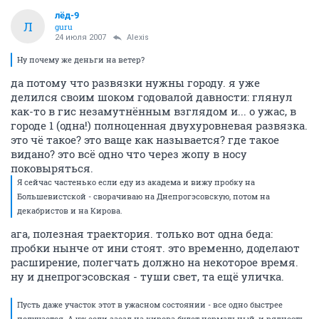
лёд-9
Л
guru
24 июля 2007
Alexis
Ну почему же деньги на ветер?
да потому что развязки нужны городу. я уже
делился своим шоком годовалой давности: глянул
как-то в гис незамутнённым взглядом и... о ужас, в
городе 1 (одна!) полноценная двухуровневая развязка.
это чё такое? это ваще как называется? где такое
видано? это всё одно что через жопу в носу
поковыряться.
Я сейчас частенько если еду из академа и вижу пробку на
Большевистской - сворачиваю на Днепрогэсовскую, потом на
декабристов и на Кирова.
ага, полезная траектория. только вот одна беда:
пробки нынче от ини стоят. это временно, доделают
расширение, полегчать должно на некоторое время.
ну и днепрогэсовская - туши свет, та ещё уличка.
Пусть даже участок этот в ужасном состоянии - все одно быстрее
получается. А уж если заезд на кирова будет нормальный, и рядность