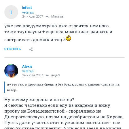
infest
I
veteran
24 июля 2007
Massya
уже все предусмотрено, уже строится немного
те же таунхаусы + еще пед можно застраивать и
застраивать до мжк и тэц 5
ОТВЕТИТЬ
Alexis
veteran
24 июля 2007
лёд-9
ну это так, в прорядке бреда. а без бреда, возня с кирова - деньги на
ветер.
Ну почему же деньги на ветер?
Я сейчас частенько если еду из академа и вижу
пробку на Большевистской - сворачиваю на
Днепрогэсовскую, потом на декабристов и на Кирова.
Пусть даже участок этот в ужасном состоянии - все
одно быстрее получается. А уж если заезд на кирова