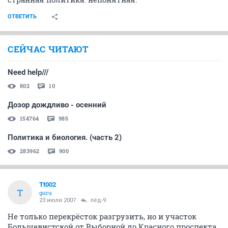
ОТВЕТИТЬ
СЕЙЧАС ЧИТАЮТ
Need help///
802
10
Дозор дождливо - осенний
154764
985
Политика и биология. (часть 2)
283962
900
Tt002
T
guru
23 июля 2007
лёд-9
Не только перекрёсток разгрузить, но и участок
Большевистской от Выборной до Красного проспекта.