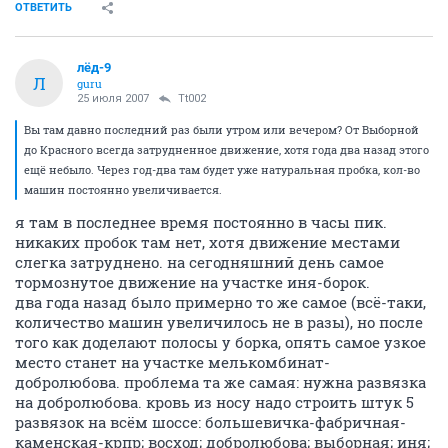
ОТВЕТИТЬ
лёд-9
Л
guru
25 июля 2007
Tt002
Вы там давно последний раз были утром или вечером? От Выборной
до Красного всегда затрудненное движение, хотя года два назад этого
ещё небыло. Через год-два там будет уже натуральная пробка, кол-во
машин постоянно увеличивается.
я там в последнее время постоянно в часы пик.
никаких пробок там нет, хотя движение местами
слегка затруднено. на сегодняшний день самое
тормознутое движение на участке иня-борок.
два года назад было примерно то же самое (всё-таки,
количество машин увеличилось не в разы), но после
того как доделают полосы у борка, опять самое узкое
место станет на участке мелькомбинат-
добролюбова. проблема та же самая: нужна развязка
на добролюбова. кровь из носу надо строить штук 5
развязок на всём шоссе: большевичка-фабричная-
каменская-крпр; восход; добролюбова; выборная; иня;