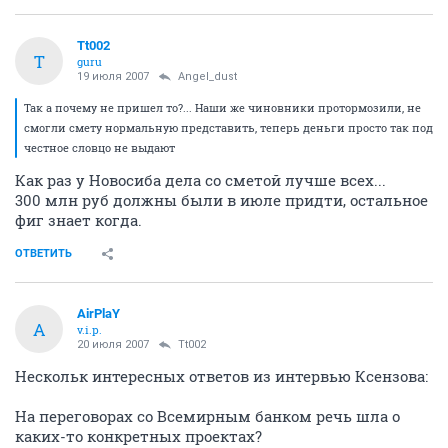
Tt002
T
guru
19 июля 2007
Angel_dust
Так а почему не пришел то?... Наши же чиновники протормозили, не
смогли смету нормальную представить, теперь деньги просто так под
честное словцо не выдают
Как раз у Новосиба дела со сметой лучше всех...
300 млн руб должны были в июле придти, остальное
фиг знает когда.
ОТВЕТИТЬ
AirPlaY
A
v.i.p.
20 июля 2007
Tt002
Нескольк интересных ответов из интервью Ксензова:
На переговорах со Всемирным банком речь шла о
каких-то конкретных проектах?