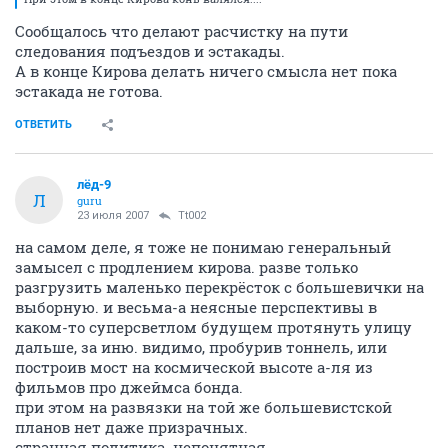
Сообщалось что делают расчистку на пути
следования подъездов и эстакады.
А в конце Кирова делать ничего смысла нет пока
эстакада не готова.
ОТВЕТИТЬ
лёд-9
Л
guru
23 июля 2007
Tt002
на самом деле, я тоже не понимаю генеральный
замысел с продлением кирова. разве только
разгрузить маленько перекрёсток с большевички на
выборную. и весьма-а неясные перспективы в
каком-то суперсветлом будущем протянуть улицу
дальше, за иню. видимо, пробурив тоннель, или
построив мост на космической высоте а-ля из
фильмов про джеймса бонда.
при этом на развязки на той же большевистской
планов нет даже призрачных.
странная политика. непонятная.