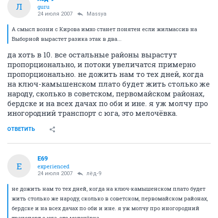
Л
guru
24 июля 2007
Massya
А смысл возни с Кирова имхо станет понятен если жилмассив на
Выборной вырастет разика этак в два...
да хоть в 10. все остальные районы вырастут
пропорционально, и потоки увеличатся примерно
пропорционально. не дожить нам то тех дней, когда
на ключ-камышенском плато будет жить столько же
народу, сколько в советском, первомайском районах,
бердске и на всех дачах по оби и ине. я уж молчу про
иногородний транспорт с юга, это мелочёвка.
ОТВЕТИТЬ
E69
E
experienced
24 июля 2007
лёд-9
не дожить нам то тех дней, когда на ключ-камышенском плато будет
жить столько же народу, сколько в советском, первомайском районах,
бердске и на всех дачах по оби и ине. я уж молчу про иногородний
транспорт с юга, это мелочёвка.