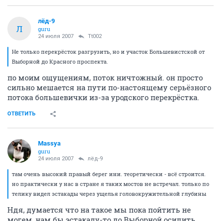
лёд-9
Л
guru
24 июля 2007
Tt002
Не только перекрёсток разгрузить, но и участок Большевистской от
Выборной до Красного проспекта.
по моим ощущениям, поток ничтожный. он просто
сильно мешается на пути по-настоящему серьёзного
потока большевички из-за уродского перекрёстка.
ОТВЕТИТЬ
Massya
guru
24 июля 2007
лёд-9
там очень высокий правый берег ини. теоретически - всё строится.
но практически у нас в стране я таких мостов не встречал. только по
телику видел эстакады через ущелья головокружительной глубины
Ндя, думается что на такое мы пока пойтить не
могем, нам бы эстакаду-то до Выборной осилить