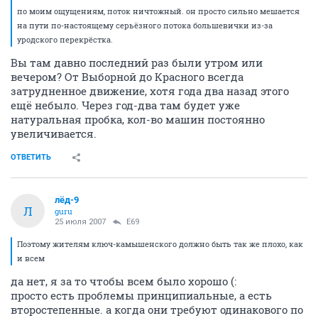
по моим ощущениям, поток ничтожный. он просто сильно мешается
на пути по-настоящему серьёзного потока большевички из-за
уродского перекрёстка.
Вы там давно последний раз были утром или
вечером? От Выборной до Красного всегда
затрудненное движение, хотя года два назад этого
ещё небыло. Через год-два там будет уже
натуральная пробка, кол-во машин постоянно
увеличивается.
ОТВЕТИТЬ
лёд-9
Л
guru
25 июля 2007
E69
Поэтому жителям ключ-камышенского должно быть так же плохо, как
и всем
да нет, я за то чтобы всем было хорошо (:
просто есть проблемы принципиальные, а есть
второстепенные. а когда они требуют одинакового по