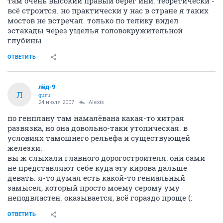
там очень высокий правый берег ини. теоретически -
всё строится. но практически у нас в стране я таких
мостов не встречал. только по телику видел
эстакады через ущелья головокружительной
глубины
ОТВЕТИТЬ
лёд-9
Л
guru
24 июля 2007
Alexis
по генплану там намалёвана какая-то хитрая
развязка, но она довольно-таки утопическая. в
условиях тамошнего рельефа и существующей
железки.
вы ж слыхали главного дорогостроителя: они сами
не представляют себе куда эту кирова дальше
девать. я-то думал есть какой-то гениальный
замысел, который просто моему серому уму
неподвластен. оказывается, всё гораздо проще (:
ОТВЕТИТЬ