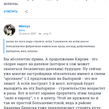
шлюзы.
ОТВЕТИТЬ
Massya
guru
25 июля 2007
лёд-9
кровь из носу надо строить штук 5 развязок на всём шоссе:
большевичка-фабричная-каменская-крпр; восход; добролюбова;
выборная; иня; шлюзы.
Вы абсолютно правы. А продолжение Кирова - это
скорее задел на далекое (которое к сож может
оказаться бесконечно далеким) будущее. Ну сейчас
уже многие застройщики обязательно имеют в своем
"арсенале" 1-2 предложения на Выборной - это все
знают. А если построят 3-й мост, который будет
выходить на эту Выборную - строительство возрастет
в разы. Вот и хотят заранее прорубить этим людям
"окно в европу", т.е. в центр. Чтоб не кружили по и
так не простой Большевистской, ведь в районе
Академа-Бердска тоже предполагают строить кучу