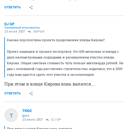
ОТВЕТИТЬ
DJ GP
Анонимный пользователь
23 июля 2007
AirPlaY
Какова перспектива проекта продолжения улицы Кирова?
Проект защищен и прошел экспертизу. Это 600-метровая эстакада с
двух километровыми подходами и расширением участка улицы
Кирова. Общая сметная стоимость чуть больше миллиарда рублей. На
два с половиной года рассчитано строительство, надеемся, что в 2009
году нам удастся сдать этот участок в эксплуатацию.
При этом в конце Кирова конь валялся....
ОТВЕТИТЬ
Tt002
T
guru
23 июля 2007
DJ GP
При этом в конце Кирова конь валялся....