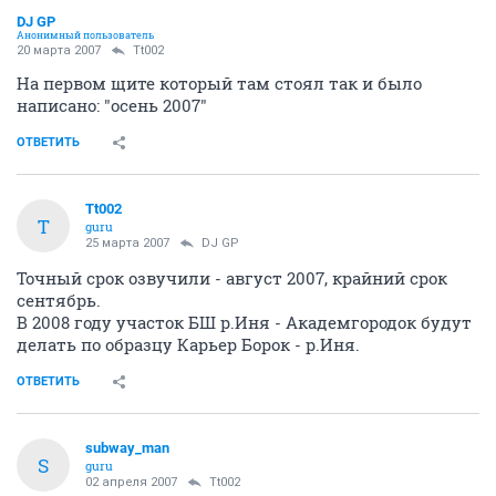
DJ GP
Анонимный пользователь
20 марта 2007
Tt002
На первом щите который там стоял так и было
написано: "осень 2007"
ОТВЕТИТЬ
Tt002
T
guru
25 марта 2007
DJ GP
Точный срок озвучили - август 2007, крайний срок
сентябрь.
В 2008 году участок БШ р.Иня - Академгородок будут
делать по образцу Карьер Борок - р.Иня.
ОТВЕТИТЬ
subway_man
S
guru
02 апреля 2007
Tt002