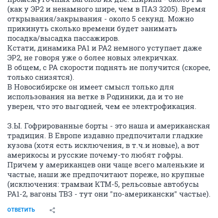
(как у ЭР2 и ненамного шире, чем в ПАЗ 3205). Время
открывания/закрывания - около 5 секунд. Можно
прикинуть сколько времени будет занимать
посадка/высадка пассажиров.
Кстати, динамика РА1 и РА2 немного уступает даже
ЭР2, не говоря уже о более новых элекричках.
В общем, с РА скорости поднять не получится (скорее,
только снизятся).
В Новосибирске он имеет смысл только для
использования на ветке в Родиники, да и то не
уверен, что это выгодней, чем ее электрофикация.
З.Ы. Гофрированные борты - это наша и американская
традиция. В Европе издавно предпочитали гладкие
кузова (хотя есть исключения, в т.ч.и новые), а вот
америкосы и русские почему-то любят гофры.
Причем у американцев они чаще всего маленькие и
частые, наши же предпочитают пореже, но крупные
(исключения: трамваи КТМ-5, рельсовые автобусы
РА1-2, вагоны ТВЗ - тут они "по-американски" частые).
ОТВЕТИТЬ