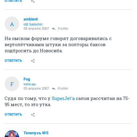
ОТВЕТИТЬ
ambient
A
old hamster
05 апреля 2007
FrolAn
На омском форуме говорят договаривались с
вертолётчиками штуки за полторы баксов
подбросить до Новосиба.
ОТВЕТИТЬ
Fоg
F
veteran
05 апреля 2007
FrolAn
Судя по тому, что у
SuperJet'а
салон рассчитан на 75-
95 мест, то это утка.
ОТВЕТИТЬ
Телепузъ №5