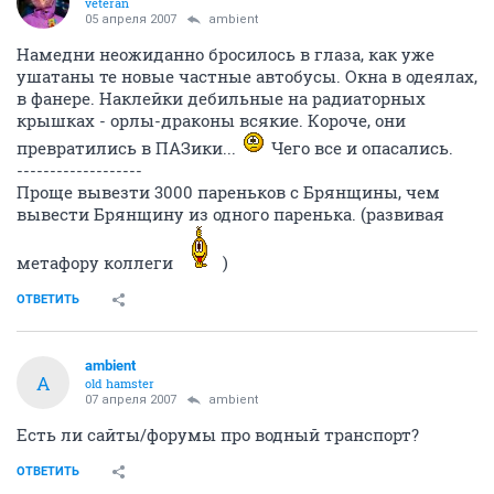
veteran
05 апреля 2007
ambient
Намедни неожиданно бросилось в глаза, как уже
ушатаны те новые частные автобусы. Окна в одеялах,
в фанере. Наклейки дебильные на радиаторных
крышках - орлы-драконы всякие. Короче, они
превратились в ПАЗики...
Чего все и опасались.
-------------------
Проще вывезти 3000 пареньков с Брянщины, чем
вывести Брянщину из одного паренька. (развивая
метафору коллеги
)
ОТВЕТИТЬ
ambient
A
old hamster
07 апреля 2007
ambient
Есть ли сайты/форумы про водный транспорт?
ОТВЕТИТЬ