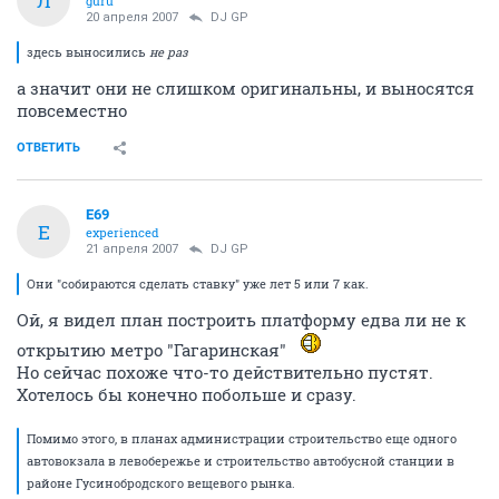
Л
guru
20 апреля 2007
DJ GP
здесь выносились
не раз
а значит они не слишком оригинальны, и выносятся
повсеместно
ОТВЕТИТЬ
E69
E
experienced
21 апреля 2007
DJ GP
Они "собираются сделать ставку" уже лет 5 или 7 как.
Ой, я видел план построить платформу едва ли не к
открытию метро "Гагаринская"
Но сейчас похоже что-то действительно пустят.
Хотелось бы конечно побольше и сразу.
Помимо этого, в планах администрации строительство еще одного
автовокзала в левобережье и строительство автобусной станции в
районе Гусинобродского вещевого рынка.