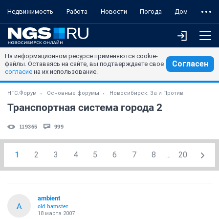
Недвижимость
Работа
Новости
Погода
Дом
На информационном ресурсе применяются cookie-
Согласен
файлы. Оставаясь на сайте, вы подтверждаете свое
согласие
на их использование.
НГС.Форум
Основные форумы
Новосибирск: За и Против
Транспортная система города 2
119365
999
1
2
3
4
5
6
7
8
...
20
ambient
A
old hamster
18 марта 2007