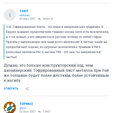
13407
1
veteran
02 мая 2007
Mitya_K
З.Ы. Гофрированные борты - это наша и американская традиция. В
Европе издавно предпочитали гладкие кузова (хотя есть исключения,
в т.ч.и новые), а вот америкосы и русские почему-то любят гофры.
Причем у американцев они чаще всего маленькие и частые, наши же
предпочитают пореже, но крупные (исключения: трамваи КТМ-5,
рельсовые автобусы РА1-2, вагоны ТВЗ - тут они "по-американски"
частые).
Думаю, это больше конструкторский ход, чем
дизайнерский. Гофрированный лист металла при той
же толщине будет более жёстким, более устойчивым
к изгибу.
ОТВЕТИТЬ
ТОРМОЗ
guru
02 мая 2007
13407