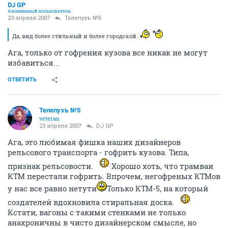
DJ GP
Анонимный пользователь
23 апреля 2007
Телепузъ №5
Да, вид более стильный и более городской.
Ага, только от гофрения кузова все никак не могут
избавиться...
ОТВЕТИТЬ
Телепузъ №5
veteran
23 апреля 2007
DJ GP
Ага, это любимая фишка наших дизайнеров
рельсового транспорта - гофрить кузова. Типа,
признак рельсовости.
Хорошо хоть, что трамваи
КТМ перестали гофрить. Впрочем, негофреных КТМов
у нас все равно нетути
Только КТМ-5, на который
создателей вдохновила стиральная доска.
Кстати, вагоны с такими стенками не только
анахроничны в чисто дизайнерском смысле, но