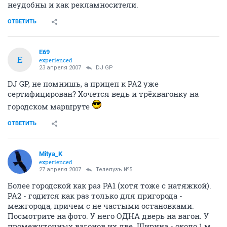
неудобны и как рекламносители.
ОТВЕТИТЬ
E69
E
experienced
23 апреля 2007
DJ GP
DJ GP, не помнишь, а прицеп к РА2 уже
сертифицирован? Хочется ведь и трёхвагонку на
городском маршруте
ОТВЕТИТЬ
Mitya_K
experienced
27 апреля 2007
Телепузъ №5
Более городской как раз РА1 (хотя тоже с натяжкой).
РА2 - годится как раз только для пригорода -
межгорода, причем с не частыми остановками.
Посмотрите на фото. У него ОДНА дверь на вагон. У
промежуточных вагонов их две. Ширина - около 1 м