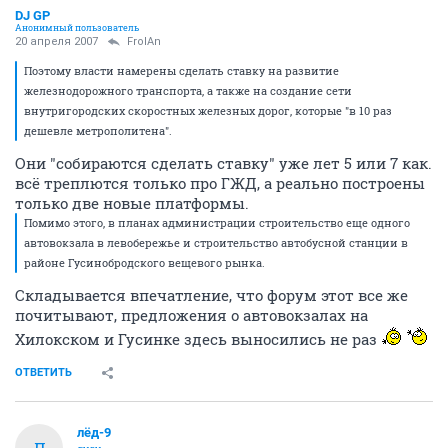
DJ GP
Анонимный пользователь
20 апреля 2007
FrolAn
Поэтому власти намерены сделать ставку на развитие
железнодорожного транспорта, а также на создание сети
внутригородских скоростных железных дорог, которые "в 10 раз
дешевле метрополитена".
Они "собираются сделать ставку" уже лет 5 или 7 как.
всё треплются только про ГЖД, а реально построены
только две новые платформы.
Помимо этого, в планах администрации строительство еще одного
автовокзала в левобережье и строительство автобусной станции в
районе Гусинобродского вещевого рынка.
Складывается впечатление, что форум этот все же
почитывают, предложения о автовокзалах на
Хилокском и Гусинке здесь выносились не раз
ОТВЕТИТЬ
лёд-9