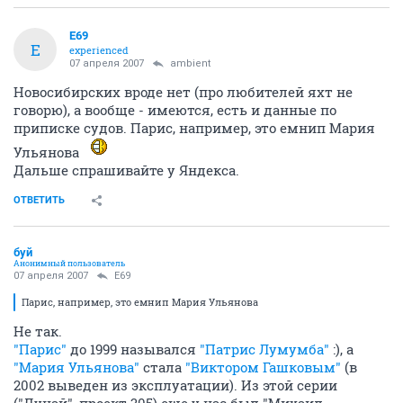
E69
E
experienced
07 апреля 2007
ambient
Новосибирских вроде нет (про любителей яхт не
говорю), а вообще - имеются, есть и данные по
приписке судов. Парис, например, это емнип Мария
Ульянова
Дальше спрашивайте у Яндекса.
ОТВЕТИТЬ
буй
Анонимный пользователь
07 апреля 2007
E69
Парис, например, это емнип Мария Ульянова
Не так.
"Парис"
до 1999 назывался
"Патрис Лумумба"
:), а
"Мария Ульянова"
стала
"Виктором Гашковым"
(в
2002 выведен из эксплуатации). Из этой серии