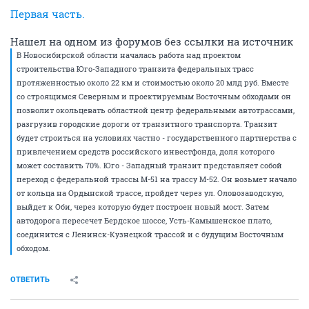
Первая часть.
Нашел на одном из форумов без ссылки на источник
В Новосибирской области началась работа над проектом
строительства Юго-Западного транзита федеральных трасс
протяженностью около 22 км и стоимостью около 20 млд руб. Вместе
со строящимся Северным и проектируемым Восточным обходами он
позволит окольцевать областной центр федеральными автотрассами,
разгрузив городские дороги от транзитного транспорта. Транзит
будет строиться на условиях частно - государственного партнерства с
привлечением средств российского инвестфонда, доля которого
может составить 70%. Юго - Западный транзит представляет собой
переход с федеральной трассы М-51 на трассу М-52. Он возьмет начало
от кольца на Ордынской трассе, пройдет через ул. Оловозаводскую,
выйдет к Оби, через которую будет построен новый мост. Затем
автодорога пересечет Бердское шоссе, Усть-Камышенское плато,
соединится с Ленинск-Кузнецкой трассой и с будущим Восточным
обходом.
ОТВЕТИТЬ