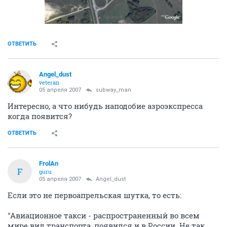
ОТВЕТИТЬ
Angel_dust
veteran
05 апреля 2007
subway_man
Интересно, а что нибудь наподобие азроэкспресса
когда появится?
ОТВЕТИТЬ
FrolAn
F
guru
05 апреля 2007
Angel_dust
Если это не первоапрельская шутка, то есть:
"Авиационное такси - распространенный во всем
мире вид транспорта, появился и в России. Не так