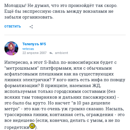
Молодцы! Не думал, что это произойдёт так скоро.
Ещё бы экспрессную связь между вокзалами не
забыли организовать.
ОТВЕТИТЬ
Телепузъ №5
veteran
22 апреля 2007
ambient
Интересно, а этот S-Bahn по-новосибирски будет с
"метрошными" платформами, или с обычными
асфальтовыми плешками как на существующих
линиях электрички? У кого-нить есть инфа по поводу
формализации? В принципе, наземная ЖД,
используемая только городскими составами (без
всяких там товарняков и дальних пассажирских) -
это было бы круто. Но насчет "в 10 раз дешевле
метро" - это как-то очень уж громко сказано. Насыпь,
трассировка линии, контакная сеть, ограждения - это
все недешево (если, конечно, делать с умом, а не по
горедетски
).