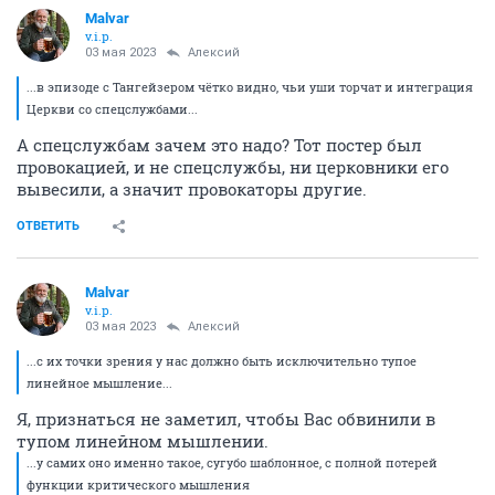
Malvar
v.i.p.
03 мая 2023
Алексий
...в эпизоде с Тангейзером чётко видно, чьи уши торчат и интеграция
Церкви со спецслужбами...
А спецслужбам зачем это надо? Тот постер был
провокацией, и не спецслужбы, ни церковники его
вывесили, а значит провокаторы другие.
ОТВЕТИТЬ
Malvar
v.i.p.
03 мая 2023
Алексий
...с их точки зрения у нас должно быть исключительно тупое
линейное мышление...
Я, признаться не заметил, чтобы Вас обвинили в
тупом линейном мышлении.
...у самих оно именно такое, сугубо шаблонное, с полной потерей
функции критического мышления