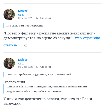
Malvar
v.i.p.
03 мая 2023
Алексий
...не было там порнографии
"Постер к фильму - распятие между женских ног -
демонстрируется на сцене 28 секунд" -
web-страница
ОТВЕТИТЬ
Malvar
v.i.p.
03 мая 2023
Алексий
...тот постер был от скудоумия, а не провокацией
Провокация.
...спецслужбы потом приподняли, занимаясь эффективным
разделением общества, дабы властвовать
У них и так достаточно власти, так, что это Ваши
выдумки.