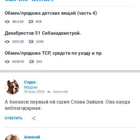
Обмен/продажа детских вещей (часть 4)
481169
998
Декабристов 51 Сибакадемстрой.
205138
1000
Обмен/продажа ТСР, средств по уходу и пр.
600593
296
Сарра
Мудрая
03 мая 2023
Алексий
А балахон первый ей сшил Слава Зайцев. Она халда
неблагодарная.
ОТВЕТИТЬ
Алексий