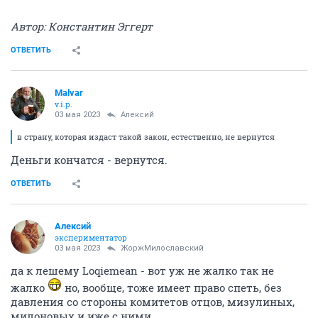
Автор: Константин Эггерт
ОТВЕТИТЬ
Malvar
v.i.p.
03 мая 2023
Алексий
в страну, которая издаст такой закон, естественно, не вернутся
Деньги кончатся - вернутся.
ОТВЕТИТЬ
Алексий
экспериментатор
03 мая 2023
ЖоржМилославский
да к лешему Loqiemean - вот уж не жалко так не
жалко
но, вообще, тоже имеет право спеть, без
давления со стороны комитетов отцов, мизулиных,
милоновых и иже с ними