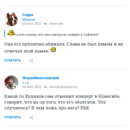
Сарра
Мудрая
03 мая 2023
Алексий
а кто сказал, что она завтра не пойдёт к Зайцеву?
Она его публично обижала. Слава не был хамом и не
отвечал этой хамке.
ОТВЕТИТЬ
ЖоржМилославский
v.i.p.
03 мая 2023
Автоинформатор
Какой то Худяков сам отменил концерт в Новосибе,
говорит, что из-за того, что его оболгали. Что
случилось? В чем ложь про него? РБК
ОТВЕТИТЬ