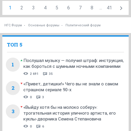
1
2
3
4
5
6
7
8
...
41
НГС.Форум
Основные форумы
Политический форум
ТОП 5
Послушал музыку — получил штраф: инструкция,
1
как бороться с шумными ночными компаниями
2 691
35
«Привет, детишки!» Чего вы не знали о самом
2
страшном сериале 90-х
0
3
«Выйду хотя бы на молоко соберу»:
3
трогательная история уличного артиста, его
куклы-дворника Семена Степановича
0
6