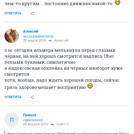
чем-то другим... постоянно движняк какой-то.
ОТВЕТИТЬ
Алексий
экспериментатор
20 марта 2019
Алексий
з.ы. сегодня альмера мелькнула перед глазами
чёрная, на ней хорошо смотрится надпись Uber
белыми буквами, симпатично
а яндексовская обклейка на чёрных наоборот хуже
смотрится
хотя, вообще, надо ждать хорошей погоды, сейчас
грязь здорово мешает восприятию
ОТВЕТИТЬ
Павел3
П
experienced
05 апреля 2019
DoK113
Вчера вечером катал 6часов, 1800рублей после вычета комиссии, 150км