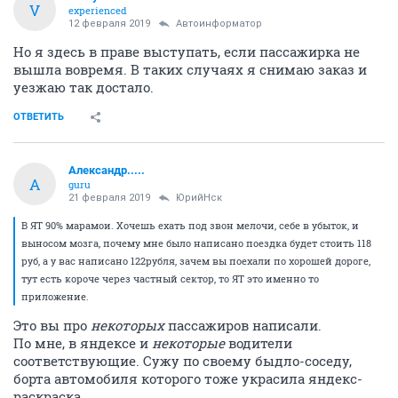
V
experienced
12 февраля 2019
Автоинформатор
Но я здесь в праве выступать, если пассажирка не
вышла вовремя. В таких случаях я снимаю заказ и
уезжаю так достало.
ОТВЕТИТЬ
Александр.....
А
guru
21 февраля 2019
ЮрийНск
В ЯТ 90% марамои. Хочешь ехать под звон мелочи, себе в убыток, и
выносом мозга, почему мне было написано поездка будет стоить 118
руб, а у вас написано 122рубля, зачем вы поехали по хорошей дороге,
тут есть короче через частный сектор, то ЯТ это именно то
приложение.
Это вы про
некоторых
пассажиров написали.
По мне, в яндексе и
некоторые
водители
соответствующие. Сужу по своему быдло-соседу,
борта автомобиля которого тоже украсила яндекс-
раскраска.