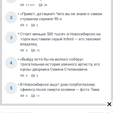
17 411
28
«Привет, детишки!» Чего вы не знали о самом
2
страшном сериале 90-х
0
3
Стоит меньше 500 тысяч: в Новосибирске на
3
торги выставили серый Infiniti — его заложил
владелец
0
13
«Выйду хотя бы на молоко соберу»:
4
трогательная история уличного артиста, его
куклы-дворника Семена Степановича
0
6
В Новосибирске ищут дом голубоглазому
5
сфинксу после смерти хозяина — фото Тима
0
11