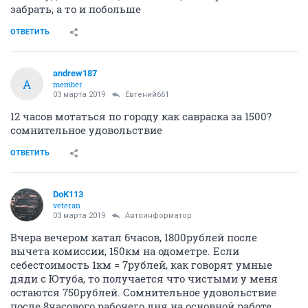
забрать, а то и побольше
ОТВЕТИТЬ
andrew187
A
member
03 марта 2019
Евгений661
12 часов мотаться по городу как савраска за 1500?
сомнительное удовольствие
ОТВЕТИТЬ
DoK113
veteran
03 марта 2019
Автоинформатор
Вчера вечером катал 6часов, 1800рублей после
вычета комиссии, 150км на одометре. Если
себестоимость 1км = 7рублей, как говорят умные
дяди с Ютуба, то получается что чистыми у меня
остаются 750рублей. Сомнительное удовольствие
после 8часового рабочего дня на основной работе.