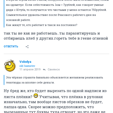
на одометре. Если себестоимость 1км = 7рублей, как говорят умные
дяди с Ютуба, то получается что чистыми у меня остаются 750рублей.
Сомнительное удовольствие после 8часового рабочего дня на
основной работе.
Как живут те, кто работает в такси на постоянке?
так ты не как не работаешь..ты паразитируешь и
отбираешь хлеб у других.гореть тебе в геене огненой
ОТВЕТИТЬ
Volodya
old hamster
11 апреля 2019
Санянск
Эта чёрная страхота банально объясняется желанием реализовать
техотходы за вполне себе деньги.
Ну бред же, кто будет вырезать по одной надписи из
листа плёнки?
Учитывая, что плёнка в рулонах
изначально, там вообще листов обрезков не будет,
лапша одна. Скорее можно предположить, что
вырезанные тут буквы туда отвозят, но это даже не