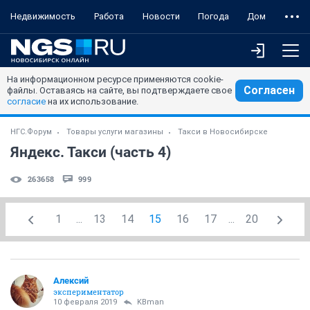
Недвижимость
Работа
Новости
Погода
Дом
На информационном ресурсе применяются cookie-
Согласен
файлы. Оставаясь на сайте, вы подтверждаете свое
согласие
на их использование.
НГС.Форум
Товары услуги магазины
Такси в Новосибирске
Яндекс. Такси (часть 4)
263658
999
1
...
13
14
15
16
17
...
20
Алексий
экспериментатор
10 февраля 2019
KBman