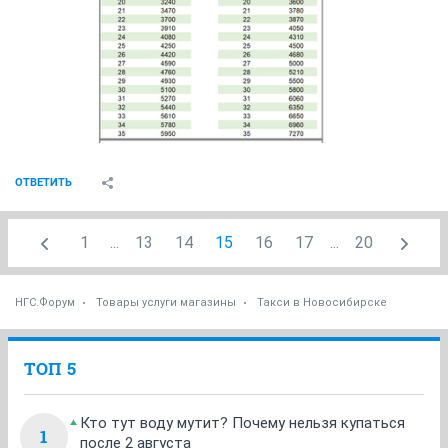
ОТВЕТИТЬ
1
...
13
14
15
16
17
...
20
НГС.Форум
Товары услуги магазины
Такси в Новосибирске
ТОП 5
Кто тут воду мутит? Почему нельзя купаться
1
после 2 августа