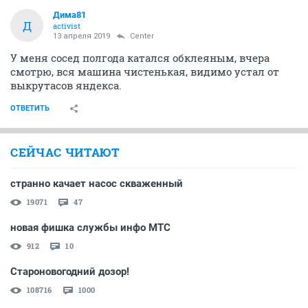
Дима81
Д
activist
13 апреля 2019
Center
У меня сосед полгода катался обклеяным, вчера
смотрю, вся машина чистенькая, видимо устал от
выкрутасов яндекса.
ОТВЕТИТЬ
СЕЙЧАС ЧИТАЮТ
странно качает насос скваженный
19071
47
новая фишка службы инфо МТС
912
10
Староновогодний дозор!
108716
1000