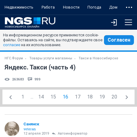
Недвижимость
Работа
Новости
Погода
Дом
На информационном ресурсе применяются cookie-
Согласен
файлы. Оставаясь на сайте, вы подтверждаете свое
согласие
на их использование.
НГС.Форум
Товары услуги магазины
Такси в Новосибирске
Яндекс. Такси (часть 4)
263683
999
1
...
14
15
16
17
18
19
20
Санянск
veteran
12 апреля 2019
Автоинформатор