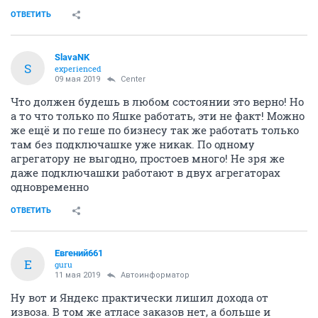
ОТВЕТИТЬ
SlavaNK
S
experienced
09 мая 2019
Center
Что должен будешь в любом состоянии это верно! Но
а то что только по Яшке работать, эти не факт! Можно
же ещё и по геше по бизнесу так же работать только
там без подключашке уже никак. По одному
агрегатору не выгодно, простоев много! Не зря же
даже подключашки работают в двух агрегаторах
одновременно
ОТВЕТИТЬ
Евгений661
Е
guru
11 мая 2019
Автоинформатор
Ну вот и Яндекс практически лишил дохода от
извоза. В том же атласе заказов нет, а больше и