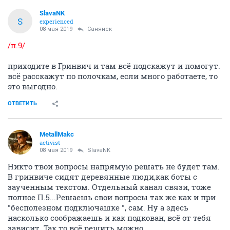
SlavaNK
S
experienced
08 мая 2019
Санянск
/п.9/
приходите в Гринвич и там всё подскажут и помогут.
всё расскажут по полочкам, если много работаете, то
это выгодно.
ОТВЕТИТЬ
MetallMakc
activist
08 мая 2019
SlavaNK
Никто твои вопросы напрямую решать не будет там.
В гринвиче сидят деревянные люди,как боты с
заученным текстом. Отдельный канал связи, тоже
полное П.5...Решаешь свои вопросы так же как и при
"бесполезном подключашке ", сам. Ну а здесь
насколько соображаешь и как подкован, всё от тебя
зависит. Так то всё решить можно.