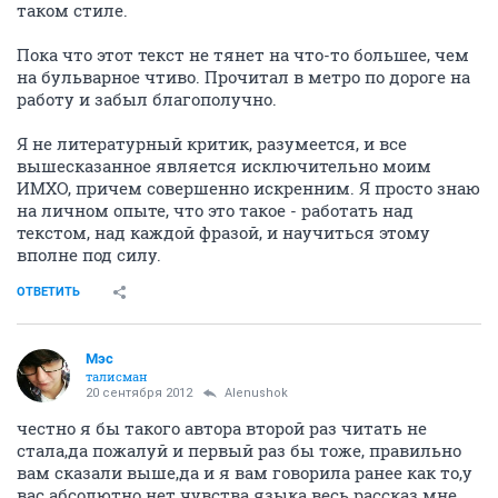
таком стиле.
Пока что этот текст не тянет на что-то большее, чем
на бульварное чтиво. Прочитал в метро по дороге на
работу и забыл благополучно.
Я не литературный критик, разумеется, и все
вышесказанное является исключительно моим
ИМХО, причем совершенно искренним. Я просто знаю
на личном опыте, что это такое - работать над
текстом, над каждой фразой, и научиться этому
вполне под силу.
ОТВЕТИТЬ
Мэс
талисман
20 сентября 2012
Alenushok
честно я бы такого автора второй раз читать не
стала,да пожалуй и первый раз бы тоже, правильно
вам сказали выше,да и я вам говорила ранее как то,у
вас абсолютно нет чувства языка.весь рассказ мне