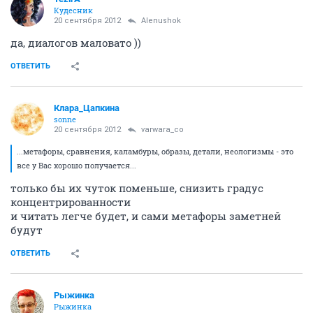
Кудесник
20 сентября 2012
Alenushok
да, диалогов маловато ))
ОТВЕТИТЬ
Клара_Цапкина
sonne
20 сентября 2012
varwara_co
...метафоры, сравнения, каламбуры, образы, детали, неологизмы - это
все у Вас хорошо получается...
только бы их чуток поменьше, снизить градус
концентрированности
и читать легче будет, и сами метафоры заметней
будут
ОТВЕТИТЬ
Рыжинка
Рыжинка