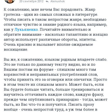
20 сентября 2012
Alenushok
К сожалению, мне нечем Вас порадовать. Жанр
гротеска - один из самых сложных в литературе.
Чтобы писать в таком непростом жанре, необходимо
отличное чувство и знание родного языка, например,
как у
Лукьяненко
. Почитайте внимательно и
обратите внимание - насколько талантливо и изящно
автор использует различные обороты, эпитеты.
Очень красиво и вызывает вполне ожидаемое
восхищение.
Вы же, к сожалению, языком родным владеете слабо.
Это не только по данному тексту видно, но и по
Вашим постам на форуме - слишком много там
корявостей и неправильных употреблений слов,
чтобы принять это за оговорки или опечатки. Просто
в этом тексте их слишком много. Может быть, если
Вы будете больше читать, больше тренироваться и
научитесь оттачивать каждое слово, каждую фразу,
прежде чем опубликовать принародно - тогда, может
быть, из Вас что-то и получится. Писать прозу
вообще - очень непростой труд, а уж тем более в