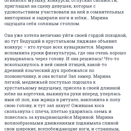
объявлял музыку, конкурсы, отпускал сальности,
приглашал на сцену девушек, которые с
удовольствием участвовали на ней в сомнительных
викторинах и задирали ноги и юбки… Марина
ощущала себя соляным столпом.
Она уже хотела величаво уйти своей гордой походкой,
но тут Ведущий в хрустальном пиджаке объявил
конкурс – кто лучше всех кувыркнется. Марина
вспомнила уроки физкультуры, где она очень хорошо
кувыркалась через голову. И она решилась! Что-то
всколыхнулось в ней синей птицей, какой-то
древний языческий дух пробежался по
позвоночнику, и она встала! Зал замер. Марина
легкой, медвежьей поступью подошла к
хрустальному ведущему, присела в своей длинной
юбке на корточки, выкинула руки вперед, уперлась
ими об пол, как жрица в ритуале, наклонила к полу
свою голову, и тут зал ахнул! Ожившая коса
скользнула с плеча, плетью ударилась оземь и
понеслась за кувыркающейся Мариной. Марина
волнообразными движениями поднимала спиной
свои широкие, всепобеждающие ноги, и странным,