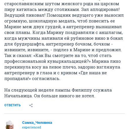
старославянским шутом женского рода на царском
пиру катилась между столиками. Зал аплодировал!
Ведущий ликовал! Помощник ведущего уже выносил
огромную, шоколадную медаль, чтоб повесить ее
Марине меж двух грудей, а антрепренер вынашивал
свои планы. Когда Марину поздравляли с аншлагом,
когда мужчины наливали ей рубиновое вино в бокал
для брудершафта, антрепренер бочком, бочком -
извините, извините, - подлез к Марине и предложил.
Так и сказал: «Как Вы смотрите на то, чтоб стать
профессиональной кувыркальщицей?» Марина лихо
перекинула косу на левое плечо, задорно взглянула
антрепренеру в глаза и с криком «Где наша не
пропадала!» согласилась.
На следующей неделе лампы Филиппу ссужала
Начальница. Он больше никого не хотел.
ОТВЕТИТЬ
Сaмка_Человека
experienced