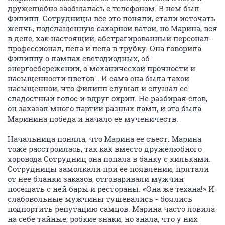
дружелюбно заобщалась с телефоном. В нем был
Филипп. Сотрудницы все это поняли, стали источать
желчь, подслащенную сахарной ватой, но Марина, вся
в деле, как настоящий, абстрагированный персонал-
профессионал, пела и пела в трубку. Она говорила
Филиппу о лампах светодиодных, об
энергосбережении, о механической прочности и
насыщенности цветов… И сама она была такой
насыщенной, что Филипп слушал и слушал ее
сладостный голос и вдруг охрип. Не разбирая слов,
он заказал много партий разных ламп, и это была
Маринина победа и начало ее мученичеств.
Начальница поняла, что Марина ее съест. Марина
тоже расстроилась, так как вместо дружелюбного
хоровода Сотрудниц она попала в банку с кильками.
Сотрудницы замолкали при ее появлении, прятали
от нее бланки заказов, отговаривали мужчин
посещать с ней бары и рестораны. «Она же техана!» И
слабовольные мужчины тушевались - боялись
подпортить репутацию самцов. Марина часто ловила
на себе тайные, робкие знаки, но знала, что у них