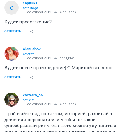
сардина
С
sardinops
19 сентября 2012
Alenushok
Будет продолжение?
ОТВЕТИТЬ
Alenushok
veteran
19 сентября 2012
сардина
Будет новое произведение) С Мариной все ясно)
ОТВЕТИТЬ
varwara_co
activist
19 сентября 2012
Alenushok
...работайте над сюжетом, историей, развивайте
действия персонажей, и чтобы не такой
однообразный ритм был...это можно улучшить с
помощью прямой речи персонажей, т.е. диалоги...