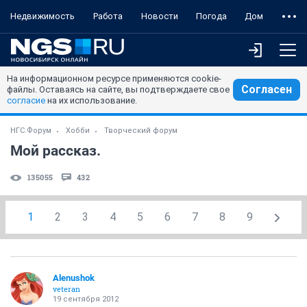
Недвижимость
Работа
Новости
Погода
Дом
На информационном ресурсе применяются cookie-
Согласен
файлы. Оставаясь на сайте, вы подтверждаете свое
согласие
на их использование.
НГС.Форум
Хобби
Творческий форум
Мой рассказ.
135055
432
1
2
3
4
5
6
7
8
9
Alenushok
veteran
19 сентября 2012