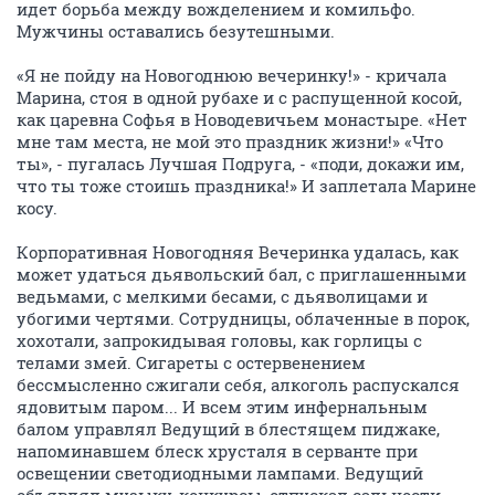
идет борьба между вожделением и комильфо.
Мужчины оставались безутешными.
«Я не пойду на Новогоднюю вечеринку!» - кричала
Марина, стоя в одной рубахе и с распущенной косой,
как царевна Софья в Новодевичьем монастыре. «Нет
мне там места, не мой это праздник жизни!» «Что
ты», - пугалась Лучшая Подруга, - «поди, докажи им,
что ты тоже стоишь праздника!» И заплетала Марине
косу.
Корпоративная Новогодняя Вечеринка удалась, как
может удаться дьявольский бал, с приглашенными
ведьмами, с мелкими бесами, с дьяволицами и
убогими чертями. Сотрудницы, облаченные в порок,
хохотали, запрокидывая головы, как горлицы с
телами змей. Сигареты с остервенением
бессмысленно сжигали себя, алкоголь распускался
ядовитым паром... И всем этим инфернальным
балом управлял Ведущий в блестящем пиджаке,
напоминавшем блеск хрусталя в серванте при
освещении светодиодными лампами. Ведущий