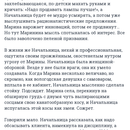
захлебывающаяся, по-детски махать руками и
кричать: «Надо продавать лампы лучше!», а
Начальница будет ее мудро усмирять, а потом уже
выслушивать рационалистические предложения.
Марина нарожает инноваций, потом ее продвинут…
Но тут Маринина мысль спотыкалась об интерес. Все
было заволочено пеленой призвания.
В жизни же Начальница, нехай и профессиональная,
ощутила своим прожжённым, окостенелым нутром
угрозу от Марины. Начальница была женщиной-
обороной. Везде у нее были враги, она их умело
создавала. Когда Марина несколько величаво, но
скромно, как вологодская девушка с самоваром,
вплыла в ее кабинет, Начальница мысленно сделала
стойку. Подсидит. Марина села, перекинув на
обширную грудь с двумя чуть выпирающими
сосцами свою канатообразную косу, и Начальница
испугалась этой косы как змеи. Сожрет.
Говорили мало. Начальница рассказала, как надо
обсасывать клиента, намекнула на дисциплину, а