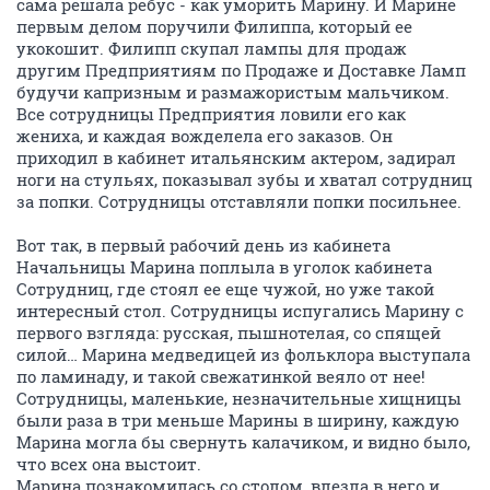
сама решала ребус - как уморить Марину. И Марине
первым делом поручили Филиппа, который ее
укокошит. Филипп скупал лампы для продаж
другим Предприятиям по Продаже и Доставке Ламп
будучи капризным и размажористым мальчиком.
Все сотрудницы Предприятия ловили его как
жениха, и каждая вожделела его заказов. Он
приходил в кабинет итальянским актером, задирал
ноги на стульях, показывал зубы и хватал сотрудниц
за попки. Сотрудницы отставляли попки посильнее.
Вот так, в первый рабочий день из кабинета
Начальницы Марина поплыла в уголок кабинета
Сотрудниц, где стоял ее еще чужой, но уже такой
интересный стол. Сотрудницы испугались Марину с
первого взгляда: русская, пышнотелая, со спящей
силой… Марина медведицей из фольклора выступала
по ламинаду, и такой свежатинкой веяло от нее!
Сотрудницы, маленькие, незначительные хищницы
были раза в три меньше Марины в ширину, каждую
Марина могла бы свернуть калачиком, и видно было,
что всех она выстоит.
Марина познакомилась со столом, влезла в него и