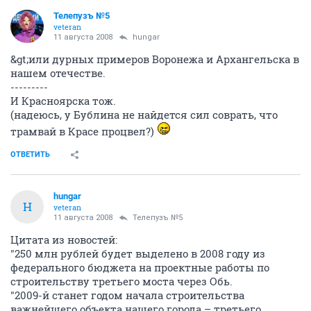
Телепузъ №5
veteran
11 августа 2008
hungar
&gt;или дурных примеров Воронежа и Архангельска в
нашем отечестве.
---------
И Красноярска тож.
(надеюсь, у Бублина не найдется сил соврать, что
трамвай в Красе процвел?)
ОТВЕТИТЬ
hungar
H
veteran
11 августа 2008
Телепузъ №5
Цитата из новостей:
"250 млн рублей будет выделено в 2008 году из
федерального бюджета на проектные работы по
строительству третьего моста через Обь.
"2009-й станет годом начала строительства
важнейшего объекта нашего города – третьего