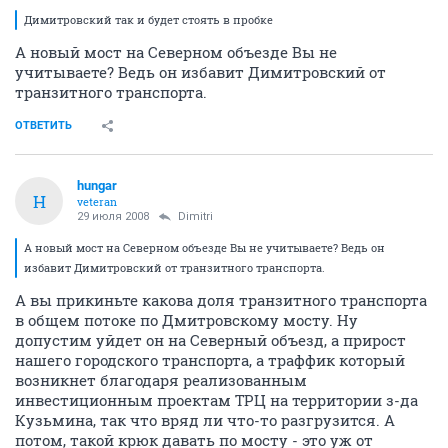
Димитровский так и будет стоять в пробке
А новый мост на Северном объезде Вы не
учитываете? Ведь он избавит Димитровский от
транзитного транспорта.
ОТВЕТИТЬ
hungar
H
veteran
29 июля 2008
Dimitri
А новый мост на Северном объезде Вы не учитываете? Ведь он
избавит Димитровский от транзитного транспорта.
А вы прикиньте какова доля транзитного транспорта
в общем потоке по Дмитровскому мосту. Ну
допустим уйдет он на Северный объезд, а прирост
нашего городского транспорта, а траффик который
возникнет благодаря реализованным
инвестиционным проектам ТРЦ на территории з-да
Кузьмина, так что вряд ли что-то разгрузится. А
потом, такой крюк давать по мосту - это уж от