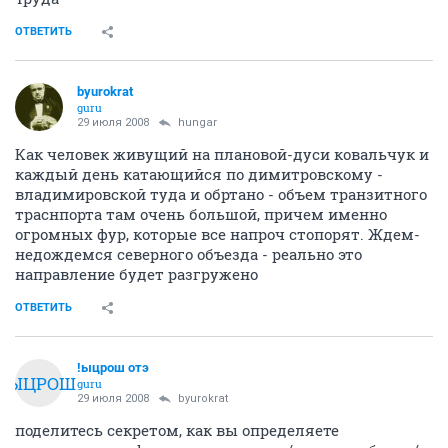
ОТВЕТИТЬ
byurokrat
guru
29 июля 2008
hungar
Как человек живущий на плановой-дуси ковальчук и
каждый день катающийся по димитровскому -
владимировской туда и обртано - объем транзитного
траснпорта там очень большой, причем именно
огромных фур, которые все напроч стопорят. Ждем-
недождемся северного объезда - реально это
направление будет разгружено
ОТВЕТИТЬ
!ыцрош отэ
!ЫЦРОШ
guru
29 июля 2008
byurokrat
поделитесь секретом, как вы определяете