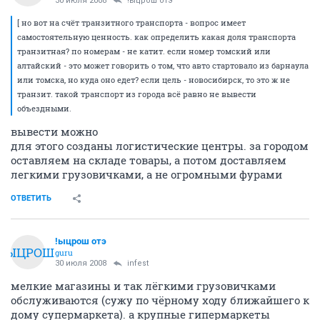
30 июля 2008
!ыцрош отэ
[ но вот на счёт транзитного транспорта - вопрос имеет
самостоятельную ценность. как определить какая доля транспорта
транзитная? по номерам - не катит. если номер томский или
алтайский - это может говорить о том, что авто стартовало из барнаула
или томска, но куда оно едет? если цель - новосибирск, то это ж не
транзит. такой транспорт из города всё равно не вывести
объездными.
вывести можно
для этого созданы логистические центры. за городом
оставляем на складе товары, а потом доставляем
легкими грузовичками, а не огромными фурами
ОТВЕТИТЬ
!ыцрош отэ
!ЫЦРОШ
guru
30 июля 2008
infest
мелкие магазины и так лёгкими грузовичками
обслуживаются (сужу по чёрному ходу ближайшего к
дому супермаркета). а крупные гипермаркеты