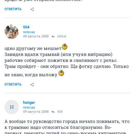
ОТВЕТИТЬ
554
veteran
08 августа 2008
infest
одно другому не мешает
Завидев вдали трамвай (или учуяв вибрацию)
рабочие собирают пожитки и сваливают с рельс.
Трам пройдет - они обратно. Ща фотку сделаю. Только
не знаю, когда выложу.
ОТВЕТИТЬ
hungar
H
veteran
09 августа 2008
554
А вообще то руководство города начало понимать, что
к трамваю надо относиться благоразумно. Во-
первых, ремонты путей по семь-восемь километров