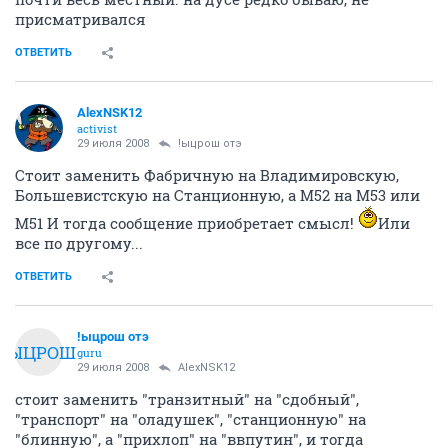
присматривался
ОТВЕТИТЬ
AlexNSK12
activist
29 июля 2008
!ыцрош отэ
Стоит заменить Фабричную на Владимировскую,
Большевистскую на Станционную, а М52 на М53 или
М51 И тогда сообщение приобретает смысл!
Или
все по другому...
ОТВЕТИТЬ
!ыцрош отэ
!ЫЦРОШ
guru
29 июля 2008
AlexNSK12
стоит заменить "транзитный" на "сдобный",
"транспорт" на "оладушек", "станционную" на
"блинную", а "прихлоп" на "ввпутин", и тогда