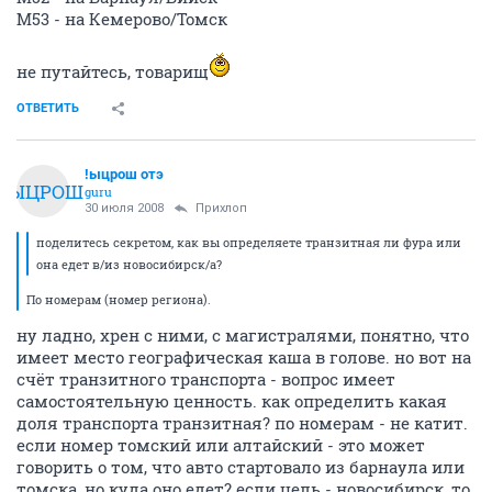
М53 - на Кемерово/Томск
не путайтесь, товарищ
ОТВЕТИТЬ
!ыцрош отэ
!ЫЦРОШ
guru
30 июля 2008
Прихлоп
поделитесь секретом, как вы определяете транзитная ли фура или
она едет в/из новосибирск/а?
По номерам (номер региона).
ну ладно, хрен с ними, с магистралями, понятно, что
имеет место географическая каша в голове. но вот на
счёт транзитного транспорта - вопрос имеет
самостоятельную ценность. как определить какая
доля транспорта транзитная? по номерам - не катит.
если номер томский или алтайский - это может
говорить о том, что авто стартовало из барнаула или
томска, но куда оно едет? если цель - новосибирск, то