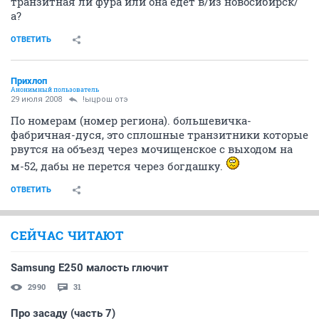
транзитная ли фура или она едет в/из новосибирск/
а?
ОТВЕТИТЬ
Прихлоп
Анонимный пользователь
29 июля 2008
!ыцрош отэ
По номерам (номер региона). большевичка-
фабричная-дуся, это сплошные транзитники которые
рвутся на объезд через мочищенское с выходом на
м-52, дабы не перется через богдашку.
ОТВЕТИТЬ
СЕЙЧАС ЧИТАЮТ
Samsung E250 малость глючит
2990
31
Про засаду (часть 7)