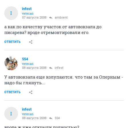
infest
I
veteran
07 августа 2008
ambient
а как по качеству участок от автовокзала до
писарева? вроде отремонтировали его.
ОТВЕТИТЬ
554
veteran
08 августа 2008
infest
У автовокзала еще колупаются. что там за Оперным -
надо бы глянуть...
ОТВЕТИТЬ
infest
I
veteran
08 августа 2008
554
вроде ж уже открыли полностью?