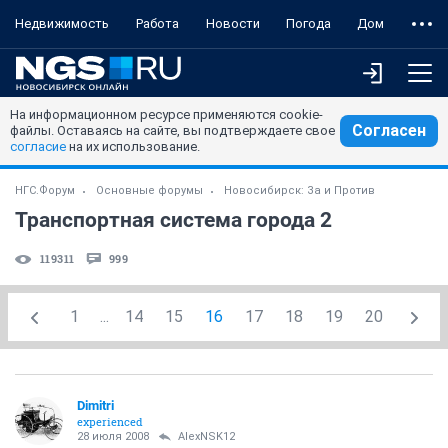
Недвижимость
Работа
Новости
Погода
Дом
На информационном ресурсе применяются cookie-
Согласен
файлы. Оставаясь на сайте, вы подтверждаете свое
согласие
на их использование.
НГС.Форум
Основные форумы
Новосибирск: За и Против
Транспортная система города 2
119311
999
1
...
14
15
16
17
18
19
20
Dimitri
experienced
28 июля 2008
AlexNSK12