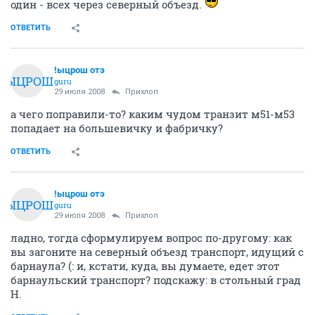
один - всех через северный объезд.
ОТВЕТИТЬ
!ыцрош отэ
!ЫЦРОШ
guru
29 июля 2008
Прихлоп
а чего поправили-то? каким чудом транзит м51-м53
попадает на большевичку и фабричку?
ОТВЕТИТЬ
!ыцрош отэ
!ЫЦРОШ
guru
29 июля 2008
Прихлоп
ладно, тогда сформулируем вопрос по-другому: как
вы загоните на северный объезд транспорт, идущий с
барнаула? (: и, кстати, куда, вы думаете, едет этот
барнаульский транспорт? подскажу: в стольный град
Н.