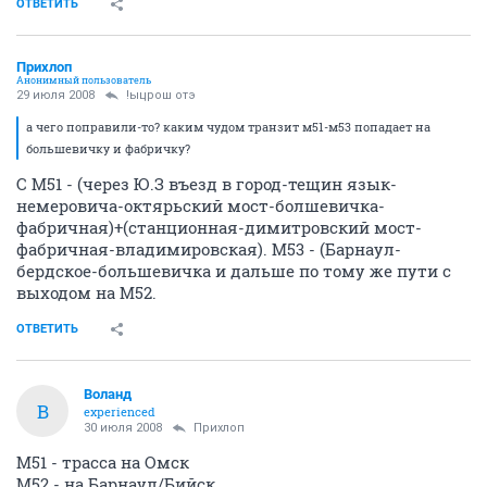
ОТВЕТИТЬ
Прихлоп
Анонимный пользователь
29 июля 2008
!ыцрош отэ
а чего поправили-то? каким чудом транзит м51-м53 попадает на
большевичку и фабричку?
С М51 - (через Ю.З въезд в город-тещин язык-
немеровича-октярьский мост-болшевичка-
фабричная)+(станционная-димитровский мост-
фабричная-владимировская). М53 - (Барнаул-
бердское-большевичка и дальше по тому же пути с
выходом на М52.
ОТВЕТИТЬ
Воланд
В
experienced
30 июля 2008
Прихлоп
М51 - трасса на Омск
М52 - на Барнаул/Бийск