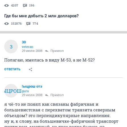
4207
196
Где бы мне добыть 2 млн долларов?
152876
774
30
3
veteran
29 июля 2008
Прихлоп
Полагаю, имелась в виду М-53, а не М-52?
ОТВЕТИТЬ
!ыцрош отэ
!ЫЦРОШ
guru
29 июля 2008
Прихлоп
я чё-то не понял как связаны фабричная и
большевистская с перехватом транзита северным
объездом? это перпендикулярные направления.
ну и, к слову, на большевичке-фабричной транспорт
почти весь местный. на дусе редко бываю, не