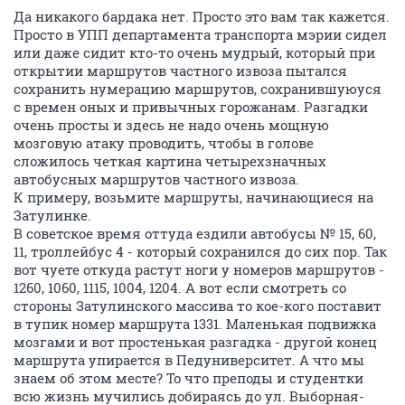
Да никакого бардака нет. Просто это вам так кажется.
Просто в УПП департамента транспорта мэрии сидел
или даже сидит кто-то очень мудрый, который при
открытии маршрутов частного извоза пытался
сохранить нумерацию маршрутов, сохранившуюуся
с времен оных и привычных горожанам. Разгадки
очень просты и здесь не надо очень мощную
мозговую атаку проводить, чтобы в голове
сложилось четкая картина четырехзначных
автобусных маршрутов частного извоза.
К примеру, возьмите маршруты, начинающиеся на
Затулинке.
В советское время оттуда ездили автобусы № 15, 60,
11, троллейбус 4 - который сохранился до сих пор. Так
вот чуете откуда растут ноги у номеров маршрутов -
1260, 1060, 1115, 1004, 1204. А вот если смотреть со
стороны Затулинского массива то кое-кого поставит
в тупик номер маршрута 1331. Маленькая подвижка
мозгами и вот простенькая разгадка - другой конец
маршрута упирается в Педуниверситет. А что мы
знаем об этом месте? То что преподы и студентки
всю жизнь мучились добираясь до ул. Выборная-