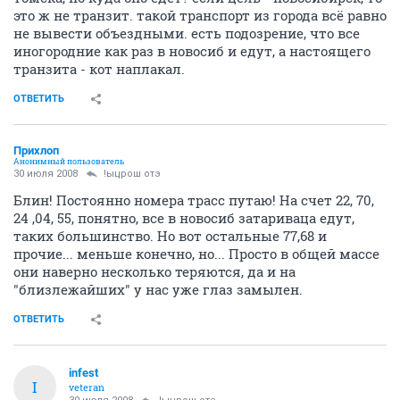
это ж не транзит. такой транспорт из города всё равно
не вывести объездными. есть подозрение, что все
иногородние как раз в новосиб и едут, а настоящего
транзита - кот наплакал.
ОТВЕТИТЬ
Прихлоп
Анонимный пользователь
30 июля 2008
!ыцрош отэ
Блин! Постоянно номера трасс путаю! На счет 22, 70,
24 ,04, 55, понятно, все в новосиб затариваца едут,
таких большинство. Но вот остальные 77,68 и
прочие... меньше конечно, но... Просто в общей массе
они наверно несколько теряются, да и на
"близлежайших" у нас уже глаз замылен.
ОТВЕТИТЬ
infest
I
veteran