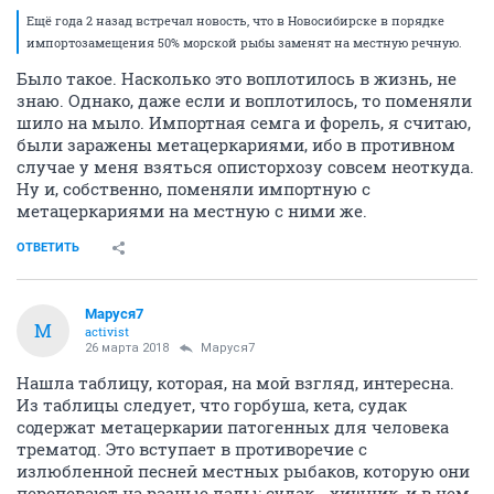
Ещё года 2 назад встречал новость, что в Новосибирске в порядке
импортозамещения 50% морской рыбы заменят на местную речную.
Было такое. Насколько это воплотилось в жизнь, не
знаю. Однако, даже если и воплотилось, то поменяли
шило на мыло. Импортная семга и форель, я считаю,
были заражены метацеркариями, ибо в противном
случае у меня взяться описторхозу совсем неоткуда.
Ну и, собственно, поменяли импортную с
метацеркариями на местную с ними же.
ОТВЕТИТЬ
Маруся7
М
activist
26 марта 2018
Маруся7
Нашла таблицу, которая, на мой взгляд, интересна.
Из таблицы следует, что горбуша, кета, судак
содержат метацеркарии патогенных для человека
трематод. Это вступает в противоречие с
излюбленной песней местных рыбаков, которую они
перепевают на разные лады: судак - хищник, и в нем