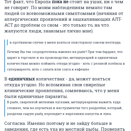
Тот факт, что Европа
пока не
стоит на ушах, ни о чем
не говорит. По моим наблюдениям немало там
людей со всевозможными симптомами (начиная от
аллергических проявлений и зашкаливающих АЛТ-
АСТ до проблем со сном - это только то, на что
жалуются люди, знакомые лично мне).
в противном случае у меня взяться описторхозу совсем неоткуда.
Почему Вы так сосредоточены именно на рыбе? При том бардаке, что
царит в торговле и на производстве, метацеркарий в единичных
количествах можно поймать откуда угодно - хоть с резаной колбасы в
супермаркете, хоть с салата или соуса в кафешке.
В
единичных
количествах - да, может взяться
откуда угодно. Но вспоминая свои свирепые
клинические проявления, сомневаюсь, что у меня
были единичные паразиты.
В рыбе, сваренной мелкими кусками, метацеркариям выжить куда
сложнее, чем на перчатках и инструментах того раздолбая, который,
разделав сырую рыбу, переходит к нарезанию капусты и лука.
Согласна. Именно поэтому и не зайду больше в
заведения, где есть уха из местной рыбы. Проверять