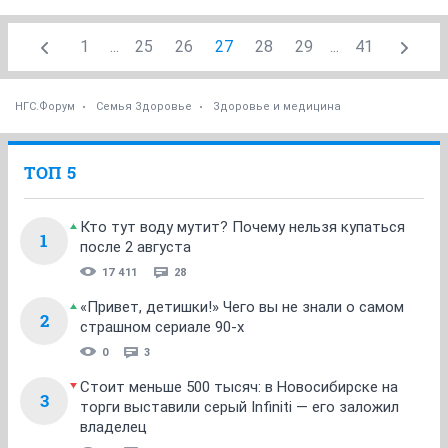
1
...
25
26
27
28
29
...
41
НГС.Форум
Семья Здоровье
Здоровье и медицина
ТОП 5
Кто тут воду мутит? Почему нельзя купаться
1
после 2 августа
17 411
28
«Привет, детишки!» Чего вы не знали о самом
2
страшном сериале 90-х
0
3
Стоит меньше 500 тысяч: в Новосибирске на
3
торги выставили серый Infiniti — его заложил
владелец