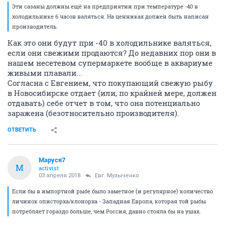
Эти сазаны должны ещё на предприятии при температуре -40 в
холодильнике 6 часов валяться. На ценниках должен быть написан
производитель.
Как это они будут при -40 в холодильнике валяться,
если они свежими продаются? До недавних пор они в
нашем несетевом супермаркете вообще в аквариуме
живыми плавали...
Согласна с Евгением, что покупающий свежую рыбу
в Новосибирске отдает (или, по крайней мере, должен
отдавать) себе отчет в том, что она потенциально
заражена (безотносительно производителя).
ОТВЕТИТЬ
Маруся7
М
activist
03 апреля 2018
Евг. Музыченко
Если бы в импортной рыбе было заметное (и регулярное) количество
личинок описторха/клонорха - Западная Европа, которая той рыбы
потребляет гораздо больше, чем Россия, давно стояла бы на ушах.