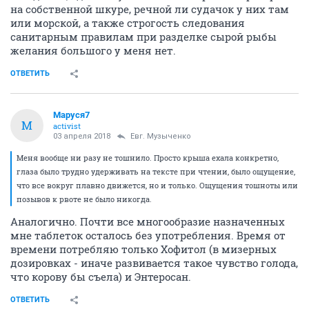
на собственной шкуре, речной ли судачок у них там
или морской, а также строгость следования
санитарным правилам при разделке сырой рыбы
желания большого у меня нет.
ОТВЕТИТЬ
Маруся7
М
activist
03 апреля 2018
Евг. Музыченко
Меня вообще ни разу не тошнило. Просто крыша ехала конкретно,
глаза было трудно удерживать на тексте при чтении, было ощущение,
что все вокруг плавно движется, но и только. Ощущения тошноты или
позывов к рвоте не было никогда.
Аналогично. Почти все многообразие назначенных
мне таблеток осталось без употребления. Время от
времени потребляю только Хофитол (в мизерных
дозировках - иначе развивается такое чувство голода,
что корову бы съела) и Энтеросан.
ОТВЕТИТЬ