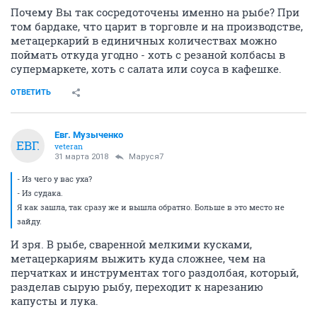
Почему Вы так сосредоточены именно на рыбе? При
том бардаке, что царит в торговле и на производстве,
метацеркарий в единичных количествах можно
поймать откуда угодно - хоть с резаной колбасы в
супермаркете, хоть с салата или соуса в кафешке.
ОТВЕТИТЬ
Евг. Музыченко
ЕВГ.
veteran
31 марта 2018
Маруся7
- Из чего у вас уха?
- Из судака.
Я как зашла, так сразу же и вышла обратно. Больше в это место не
зайду.
И зря. В рыбе, сваренной мелкими кусками,
метацеркариям выжить куда сложнее, чем на
перчатках и инструментах того раздолбая, который,
разделав сырую рыбу, переходит к нарезанию
капусты и лука.