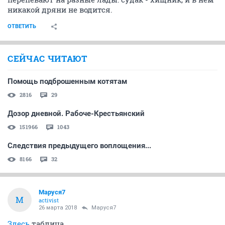
никакой дряни не водится.
ОТВЕТИТЬ
СЕЙЧАС ЧИТАЮТ
Помощь подброшенным котятам
2816
29
Дозор дневной. Рабоче-Крестьянский
151966
1043
Следствия предыдущего воплощения...
8166
32
Маруся7
М
activist
26 марта 2018
Маруся7
Здесь
таблица