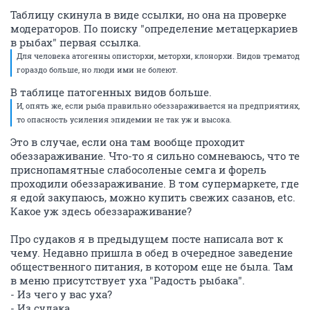
Таблицу скинула в виде ссылки, но она на проверке
модераторов. По поиску "определение метацеркариев
в рыбах" первая ссылка.
Для человека атогенны описторхи, меторхи, клонорхи. Видов трематод
гораздо больше, но люди ими не болеют.
В таблице патогенных видов больше.
И, опять же, если рыба правильно обеззараживается на предприятиях,
то опасность усиления эпидемии не так уж и высока.
Это в случае, если она там вообще проходит
обеззараживание. Что-то я сильно сомневаюсь, что те
приснопамятные слабосоленые семга и форель
проходили обеззараживание. В том супермаркете, где
я едой закупаюсь, можно купить свежих сазанов, etc.
Какое уж здесь обеззараживание?
Про судаков я в предыдущем посте написала вот к
чему. Недавно пришла в обед в очередное заведение
общественного питания, в котором еще не была. Там
в меню присутствует уха "Радость рыбака".
- Из чего у вас уха?
- Из судака.