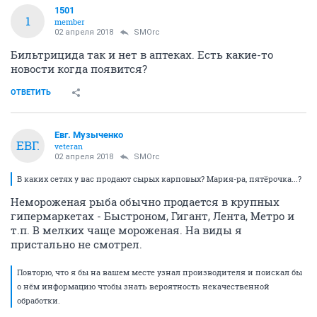
1501
1
member
02 апреля 2018
SMOrc
Бильтрицида так и нет в аптеках. Есть какие-то
новости когда появится?
ОТВЕТИТЬ
Евг. Музыченко
ЕВГ.
veteran
02 апреля 2018
SMOrc
В каких сетях у вас продают сырых карповых? Мария-ра, пятёрочка...?
Немороженая рыба обычно продается в крупных
гипермаркетах - Быстроном, Гигант, Лента, Метро и
т.п. В мелких чаще мороженая. На виды я
пристально не смотрел.
Повторю, что я бы на вашем месте узнал производителя и поискал бы
о нём информацию чтобы знать вероятность некачественной
обработки.