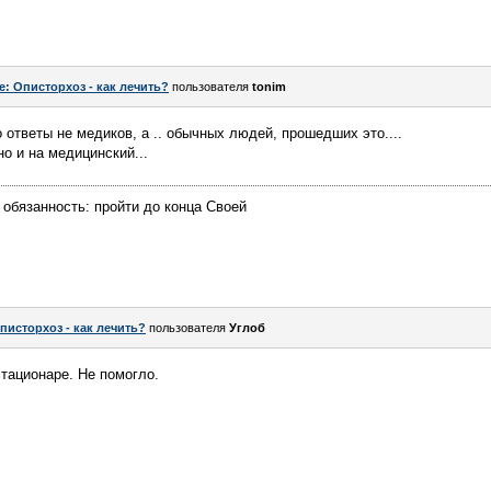
e: Описторхоз - как лечить?
пользователя
tonim
 ответы не медиков, а .. обычных людей, прошедших это....
но и на медицинский...
 обязанность: пройти до конца Своей
писторхоз - как лечить?
пользователя
Углоб
стационаре. Не помогло.