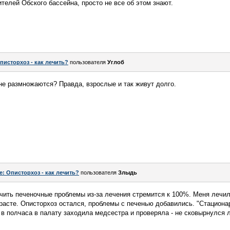
елей Обского бассейна, просто не все об этом знают.
писторхоз - как лечить?
пользователя
Углоб
не размножаются? Правда, взрослые и так живут долго.
e: Описторхоз - как лечить?
пользователя
Злыдь
чить печеночные проблемы из-за лечения стремится к 100%. Меня лечи
расте. Описторхоз остался, проблемы с печенью добавились. "Стациона
 в полчаса в палату заходила медсестра и проверяла - не сковырнулся 