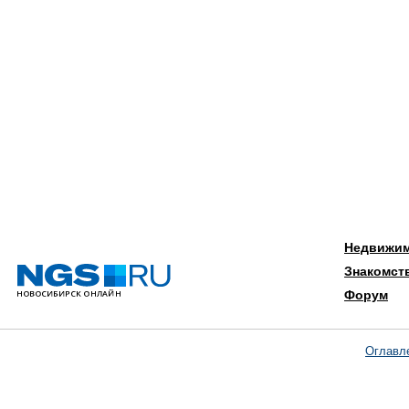
Недвижи
Знакомст
Форум
Оглавл