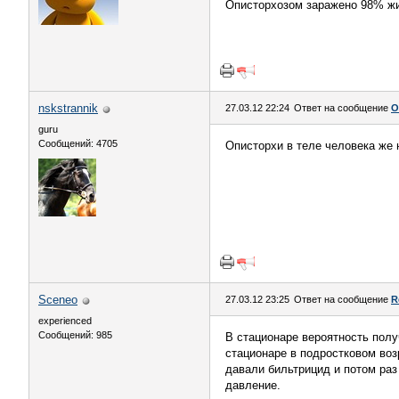
Описторхозом заражено 98% жит
nskstrannik
27.03.12 22:24
Ответ на сообщение
О
guru
Сообщений: 4705
Описторхи в теле человека же 
Sceneo
27.03.12 23:25
Ответ на сообщение
R
experienced
Сообщений: 985
В стационаре вероятность полу
стационаре в подростковом воз
давали бильтрицид и потом раз
давление.