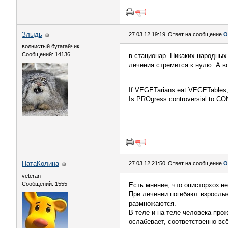
Злыдь
27.03.12 19:19
Ответ на сообщение
О
волнистый бугагайчик
Сообщений: 14136
в стационар. Никаких народных
лечения стремится к нулю. А в
If VEGETarians eat VEGETables,
Is PROgress controversial to CO
НатаКолина
27.03.12 21:50
Ответ на сообщение
О
veteran
Сообщений: 1555
Есть мнение, что описторхоз н
При лечении погибают взрослые
размножаются.
В теле и на теле человека про
ослабевает, соответственно всё