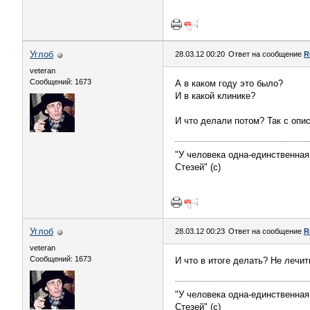
Углоб
28.03.12 00:20
Ответ на сообщение
R
veteran
Сообщений: 1673
А в каком году это было?
И в какой клинике?
И что делали потом? Так с опи
"У человека одна-единственная
Стезей" (с)
Углоб
28.03.12 00:23
Ответ на сообщение
R
veteran
Сообщений: 1673
И что в итоге делать? Не лечи
"У человека одна-единственная
Стезей" (с)