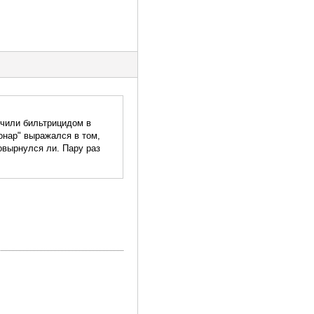
ечили бильтрицидом в
онар" выражался в том,
овырнулся ли. Пару раз