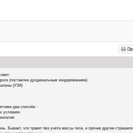
Пе
совет:
торхоз (поставлен дуоденальным зондированием)
палены (УЗИ)
тчики два способа -
их условиях
меопатия
нь. Бывает, что травят без учета массы тела, и прочие другие страшилк