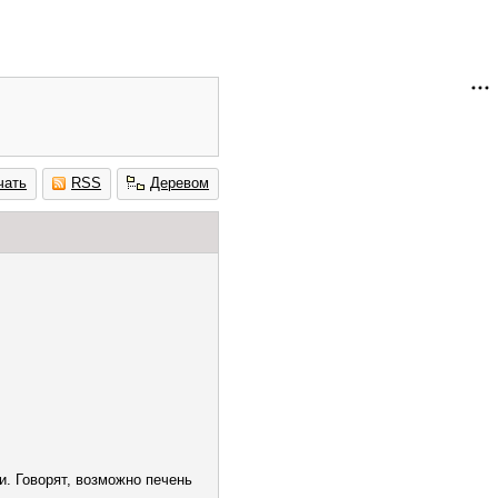
чать
RSS
Деревом
и. Говорят, возможно печень