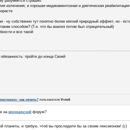
му разумеется страшно.
тия излечения, и хорошая медикаментозная и диетическая реабилитация
озрасте
я - ну собственно тут понятно более мягкий природный эффект, но - ест
таким способом? (Т.е. что бы анализ потом был отрицательный)
бности и все такой
 обязанность: пройти до конца Своей
писторхоз - как лечить?
пользователя
Углоб
ше на
медицинский
форум?
й планеты, и требую, чтоб вы проследили бы за своим лексиконом! (с)