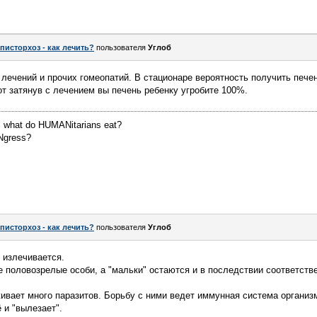
писторхоз - как лечить?
пользователя
Углоб
 лечений и прочих гомеопатий. В стационаре вероятность получить пече
от затянув с лечением вы печень ребенку угробите 100%.
 what do HUMANitarians eat?
Ngress?
писторхоз - как лечить?
пользователя
Углоб
е излечивается.
 половозрелые особи, а "мальки" остаются и в последствии соответств
живает много паразитов. Борьбу с ними ведет иммунная система организм
 и "вылезает".