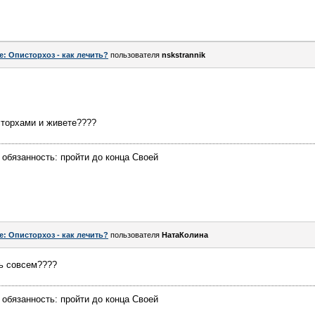
e: Описторхоз - как лечить?
пользователя
nskstrannik
сторхами и живете????
 обязанность: пройти до конца Своей
e: Описторхоз - как лечить?
пользователя
НатаКолина
ть совсем????
 обязанность: пройти до конца Своей