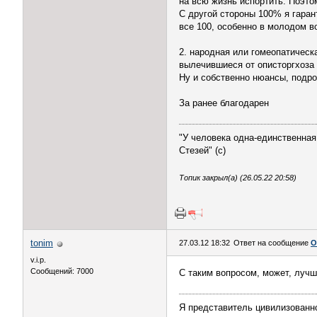
на всю жизнь испортить. Поэто
С другой стороны 100% я гаран
все 100, особенно в молодом в
2. народная или гомеопатическа
вылечившиеся от описторгхоза 
Ну и собственно нюансы, подро
За ранее благодарен
"У человека одна-единственная
Стезей" (с)
Топик закрыл(а) (26.05.22 20:58)
tonim
27.03.12 18:32
Ответ на сообщение
О
v.i.p.
Сообщений: 7000
С таким вопросом, может, луч
Я представитель цивилизованно