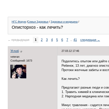
НГС.Форум
/
Семья Здоровье
/
Здоровье и медицина
/
Описторхоз - как лечить?
1
2
3
4
5
6
7
..
41
←
предыдущая
следующая
→
Углоб
27.03.12 17:46
veteran
Сообщений: 1673
Поделитесь опытом или дайте 
Ребенок, 13 лет, диагноз опис
Протоки желчные забиты и вос
Как лечить?
Предлагают разные люди и сове
1. Травить химией в клиническ
2. Нарподная медицина или го
Минус травления - садится пече