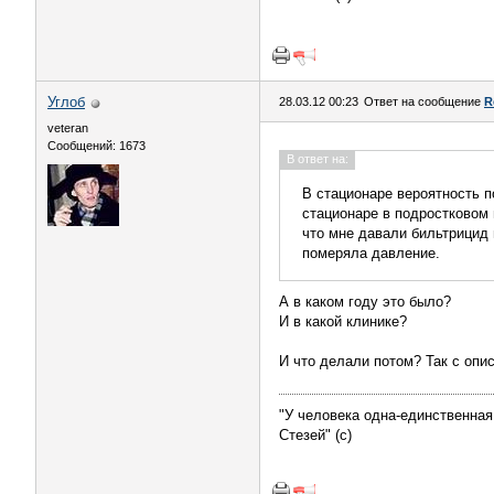
Углоб
28.03.12 00:23
Ответ на сообщение
R
veteran
Сообщений: 1673
В ответ на:
В стационаре вероятность 
стационаре в подростковом 
что мне давали бильтрицид 
померяла давление.
А в каком году это было?
И в какой клинике?
И что делали потом? Так с опи
"У человека одна-единственная
Стезей" (с)