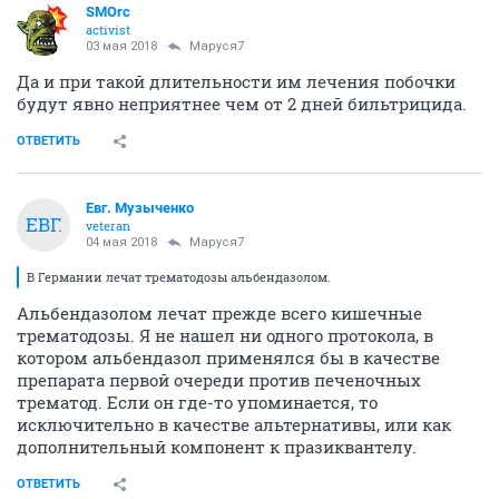
SMOrc
activist
03 мая 2018
Маруся7
Да и при такой длительности им лечения побочки
будут явно неприятнее чем от 2 дней бильтрицида.
ОТВЕТИТЬ
Евг. Музыченко
ЕВГ.
veteran
04 мая 2018
Маруся7
В Германии лечат трематодозы альбендазолом.
Альбендазолом лечат прежде всего кишечные
трематодозы. Я не нашел ни одного протокола, в
котором альбендазол применялся бы в качестве
препарата первой очереди против печеночных
трематод. Если он где-то упоминается, то
исключительно в качестве альтернативы, или как
дополнительный компонент к празиквантелу.
ОТВЕТИТЬ