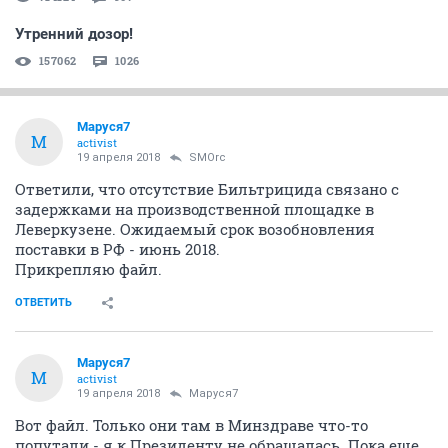
Утренний дозор!
157062
1026
Маруся7
М
activist
19 апреля 2018
SMOrc
Ответили, что отсутствие Бильтрицида связано с
задержками на производственной площадке в
Леверкузене. Ожидаемый срок возобновления
поставки в РФ - июнь 2018.
Прикрепляю файл.
ОТВЕТИТЬ
Маруся7
М
activist
19 апреля 2018
Маруся7
Вот файл. Только они там в Минздраве что-то
попутали - я к Президенту не обращалась. Пока еще