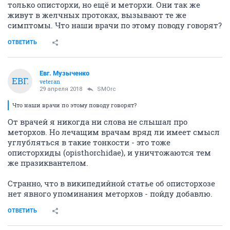
только описторхи, но ещё и меторхи. Они так же
живут в желчных протоках, вызывают те же
симптомы. Что наши врачи по этому поводу говорят?
ОТВЕТИТЬ
Евг. Музыченко
ЕВГ.
veteran
29 апреля 2018
SMOrc
Что наши врачи по этому поводу говорят?
От врачей я никогда ни слова не слышал про
меторхов. Но лечащим врачам вряд ли имеет смысл
углубляться в такие тонкости - это тоже
описторхиды (opisthorchidae), и уничтожаются тем
же празиквантелом.
Странно, что в википедийной статье об описторхозе
нет явного упоминания меторхов - пойду добавлю.
ОТВЕТИТЬ