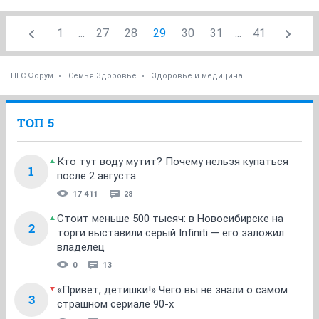
1
...
27
28
29
30
31
...
41
НГС.Форум
Семья Здоровье
Здоровье и медицина
ТОП 5
Кто тут воду мутит? Почему нельзя купаться
1
после 2 августа
17 411
28
Стоит меньше 500 тысяч: в Новосибирске на
2
торги выставили серый Infiniti — его заложил
владелец
0
13
«Привет, детишки!» Чего вы не знали о самом
3
страшном сериале 90-х