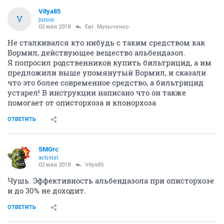
Vitya85
V
junior
02 мая 2018
Евг. Музыченко
Не сталкивался кто нибудь с таким средством как
Вормил, действующее вещество альбендазол.
Я попросил родственников купить бильтрицид, а им
предложили выше упомянутый Вормил, и сказали
что это более современное средство, а бильтрицид
устарел! В инструкции написано что он также
помогает от описторхоза и клонорхоза
ОТВЕТИТЬ
SMOrc
activist
02 мая 2018
Vitya85
Чушь. Эффективность альбендазола при описторхозе
и до 30% не доходит.
ОТВЕТИТЬ