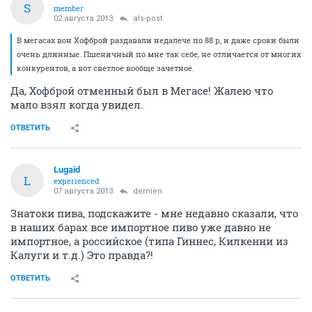
S
member
02 августа 2013
als-post
В мегасах вон Хофброй раздавали недалече по 88 р, и даже сроки были
очень длинные. Пшеничный по мне так себе, не отличается от многих
конкурентов, а вот светлое вообще зачетное.
Да, Хофброй отменный был в Мегасе! Жалею что
мало взял когда увидел.
ОТВЕТИТЬ
Lugaid
L
experienced
07 августа 2013
demien
Знатоки пива, подскажите - мне недавно сказали, что
в наших барах все импортное пиво уже давно не
импортное, а российское (типа Гиннес, Килкенни из
Калуги и т.д.) Это правда?!
ОТВЕТИТЬ