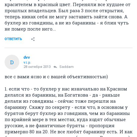
красителем в красный цвет. Переняли все худшее от
прошлых владельцев. Был раза 3 после открытия,
теперь никак себя не могу заставить зайти снова. А
бухлер из говядины, а не из баранины - я блин чуть
не помер после него...
ОТВЕТИТЬ
dvv
D
v.i.p.
28 октября 2013
Saddam
все с вами ясно и с вашей объективностью)
1. если что - то бухлер у нас изначально на Красном
делался из баранины, на Богаткова - да - раньше
делали из говядины - сейчас тоже перешли на
баранину. Скажу по секрету - если что, в основном у
бурятов берут бухлер из говядинв, чем из баранины
по крайней мере в тех местах, куда ходят обычные
русские, а не фанатичные буряты - пропорция
примерно 80 на 20. Не все любят баранину есть. И как