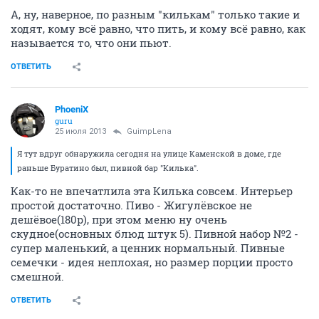
А, ну, наверное, по разным "килькам" только такие и
ходят, кому всё равно, что пить, и кому всё равно, как
называется то, что они пьют.
ОТВЕТИТЬ
PhoeniX
guru
25 июля 2013
GuimpLena
Я тут вдруг обнаружила сегодня на улице Каменской в доме, где
раньше Буратино был, пивной бар "Килька".
Как-то не впечатлила эта Килька совсем. Интерьер
простой достаточно. Пиво - Жигулёвское не
дешёвое(180р), при этом меню ну очень
скудное(основных блюд штук 5). Пивной набор №2 -
супер маленький, а ценник нормальный. Пивные
семечки - идея неплохая, но размер порции просто
смешной.
ОТВЕТИТЬ