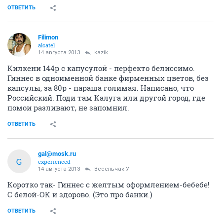
ОТВЕТИТЬ
Filimon
alcatel
14 августа 2013
kazik
Килкени 144р с капусулой - перфекто белиссимо.
Гиннес в одноименной банке фирменных цветов, без
капсулы, за 80р - параша голимая. Написано, что
Российский. Поди там Калуга или другой город, где
помои разливают, не запомнил.
ОТВЕТИТЬ
gal@mosk.ru
G
experienced
14 августа 2013
Весельчак У
Коротко так- Гиннес с желтым оформлением-бебебе!
С белой-ОК и здорово. (Это про банки.)
ОТВЕТИТЬ