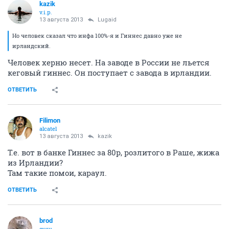
kazik
v.i.p.
13 августа 2013
Lugaid
Но человек сказал что инфа 100%-я и Гиннес давно уже не
ирландский.
Человек херню несет. На заводе в России не льется
кеговый гиннес. Он поступает с завода в ирландии.
ОТВЕТИТЬ
Filimon
alcatel
13 августа 2013
kazik
Т.е. вот в банке Гиннес за 80р, розлитого в Раше, жижа
из Ирландии?
Там такие помои, караул.
ОТВЕТИТЬ
brod
guru