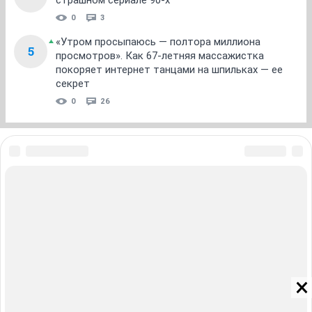
страшном сериале 90-х
0
3
«Утром просыпаюсь — полтора миллиона
5
просмотров». Как 67-летняя массажистка
покоряет интернет танцами на шпильках — ее
секрет
0
26
ЗНАКОМСТВА В НОВОСИБИРСКЕ
ПОГОДА В НОВОСИБИРСКЕ
ПРОБКИ В НОВОСИБИРСКЕ
ФОРУМЫ В НОВОСИБИРСКЕ
ТЕЛЕПРОГРАММА В НОВОСИБИРСКЕ
АФИША В НОВОСИБИРСКЕ
ГОРОСКОП
КУРСЫ ВАЛЮТ В НОВОСИБИРСКЕ
ТУРИЗМ В НОВОСИБИРСКЕ
ПРОМОКОДЫ В НОВОСИБИРСКЕ
РЕКЛАМА В НОВОСИБИРСКЕ