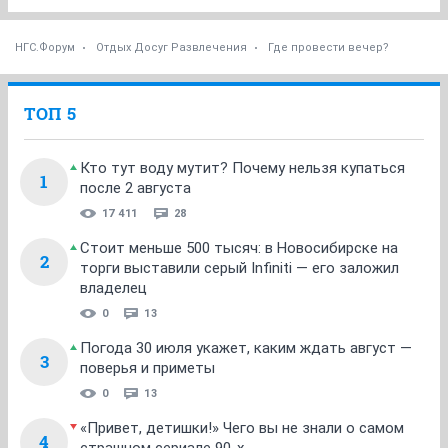
НГС.Форум
Отдых Досуг Развлечения
Где провести вечер?
ТОП 5
Кто тут воду мутит? Почему нельзя купаться
1
после 2 августа
17 411
28
Стоит меньше 500 тысяч: в Новосибирске на
2
торги выставили серый Infiniti — его заложил
владелец
0
13
Погода 30 июля укажет, каким ждать август —
3
поверья и приметы
0
13
«Привет, детишки!» Чего вы не знали о самом
4