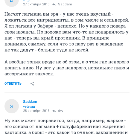
27 октября 2013
Saddam
Насчет лагмана вы зря - у нас очень вкусный -
ложаться все ингридиенты, в том числе и сельдерей.
Я ел лагман у Зафара - неплохо. Но у каждого повара
свои нюансы. Но похоже вам что-то не понарвилось у
нас - теперь вы ярый противник. В принципе
понимаю, самому, если что то пару раз в заведение
не так дадут - больше туда не ногой.
А вообще топик вроде не об этом, а о том где недорого
попить пиво. Ну вот у нас недорого, нормаьное пиво и
ассортимент закусок.
ОТВЕТИТЬ
Saddam
S
veteran
28 октября 2013
dvv
Ну как может понравится, когда, например, жаркое -
это основа от лагмана + полуфабрикатная жаренная
картошка, а борщ - это какой то бульон, закрашенный