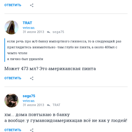
ОТВЕТИТЬ
TRAT
veteran
31 июля 2013
sega75
если речь про ж/б банку импортного гиннесса, то в следующий раз
приглядитесь внимательно -там глубо не пинта, а около 400мл с
чемто чтоле
я лично был удивлён
Может 473 мл? Это американская пинта
ОТВЕТИТЬ
sega75
veteran
31 июля 2013
TRAT
хм... дома повтыкаю в банку
а вообще: у гуманоидоамерикацав всё не как у людей!
ОТВЕТИТЬ