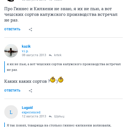
Про Гиннес и Килкени не знаю, я их не пью, а вот
чешских сортов калужского производства встречал
не раз.
ОТВЕТИТЬ
kazik
v.i.p.
08 августа 2013
krtek
я их не пью, а вот чешских сортов калужского производства встречал
не раз.
Каких каких сортов ?
:)
ОТВЕТИТЬ
Lugaid
L
experienced
12 августа 2013
Шульц
Я так понял, товарища на столько гиннес-килккени волновали,