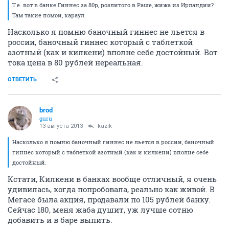
Т.е. вот в банке Гиннес за 80р, розлитого в Раше, жижа из Ирландии?
Там такие помои, караул.
Насколько я помню баночный гиннес не льется в
россии, баночный гиннес который с таблеткой
азотный (как и килкени) вполне себе достойный. Вот
тока цена в 80 рублей нереальная.
ОТВЕТИТЬ
brod
guru
13 августа 2013
kazik
Насколько я помню баночный гиннес не льется в россии, баночный
гиннес который с таблеткой азотный (как и килкени) вполне себе
достойный.
Кстати, Килкени в банках вообще отличный, я очень
удивилась, когда попробовала, реально как живой. В
Мегасе была акция, продавали по 105 рублей банку.
Сейчас 180, меня жаба душит, уж лучше сотню
добавить и в баре выпить.