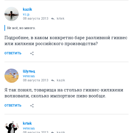
kazik
v.i.p.
08 августа 2013
krtek
Не всё, но много.
Подробнее, в каком конкретно баре разливной гиннес
или килкени российского производства?
ОТВЕТИТЬ
Шульц
veteran
08 августа 2013
kazik
Я так понял, товарища на столько гиннес-килккени
волновали, сколько импортное пиво вообще.
ОТВЕТИТЬ
krtek
veteran
08 августа 2013
kazik