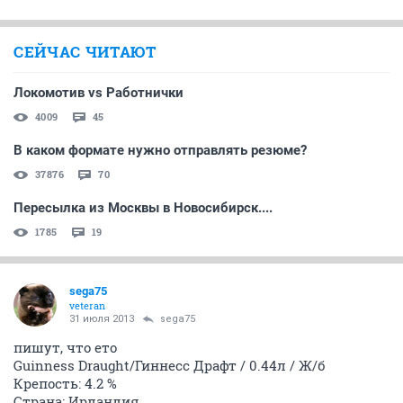
СЕЙЧАС ЧИТАЮТ
Локомотив vs Работнички
4009
45
В каком формате нужно отправлять резюме?
37876
70
Пересылка из Москвы в Новосибирск....
1785
19
sega75
veteran
31 июля 2013
sega75
пишут, что ето
Guinness Draught/Гиннесс Драфт / 0.44л / Ж/б
Крепость: 4.2 %
Страна: Ирландия