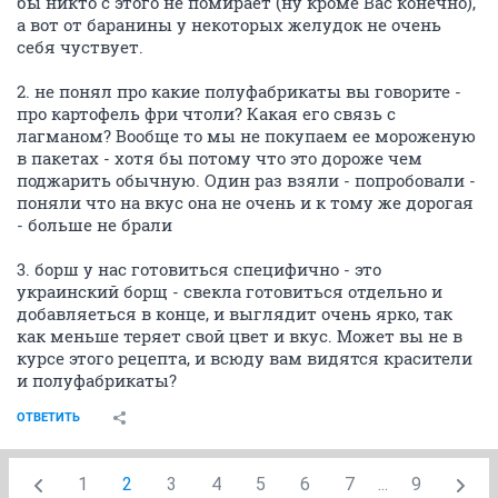
бы никто с этого не помирает (ну кроме Вас конечно),
а вот от баранины у некоторых желудок не очень
себя чуствует.
2. не понял про какие полуфабрикаты вы говорите -
про картофель фри чтоли? Какая его связь с
лагманом? Вообще то мы не покупаем ее мороженую
в пакетах - хотя бы потому что это дороже чем
поджарить обычную. Один раз взяли - попробовали -
поняли что на вкус она не очень и к тому же дорогая
- больше не брали
3. борш у нас готовиться специфично - это
украинский борщ - свекла готовиться отдельно и
добавляеться в конце, и выглядит очень ярко, так
как меньше теряет свой цвет и вкус. Может вы не в
курсе этого рецепта, и всюду вам видятся красители
и полуфабрикаты?
ОТВЕТИТЬ
1
2
3
4
5
6
7
...
9