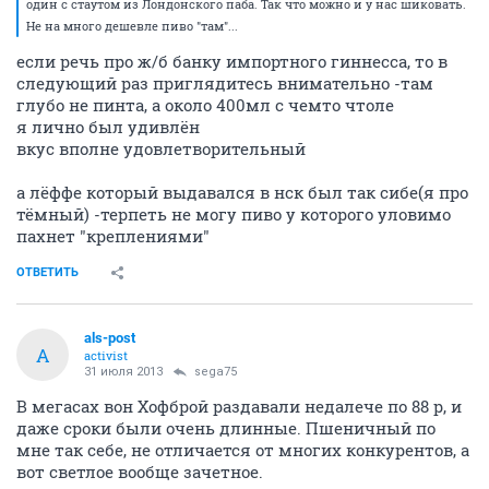
один с стаутом из Лондонского паба. Так что можно и у нас шиковать.
Не на много дешевле пиво "там"...
если речь про ж/б банку импортного гиннесса, то в
следующий раз приглядитесь внимательно -там
глубо не пинта, а около 400мл с чемто чтоле
я лично был удивлён
вкус вполне удовлетворительный
а лёффе который выдавался в нск был так сибе(я про
тёмный) -терпеть не могу пиво у которого уловимо
пахнет "креплениями"
ОТВЕТИТЬ
als-post
A
activist
31 июля 2013
sega75
В мегасах вон Хофброй раздавали недалече по 88 р, и
даже сроки были очень длинные. Пшеничный по
мне так себе, не отличается от многих конкурентов, а
вот светлое вообще зачетное.