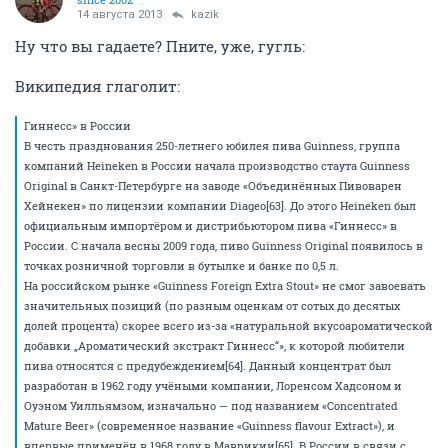
14 августа 2013
kazik
Ну что вы гадаете? Пните, уже, гугль:
Википедия глаголит:
Гиннесс» в России
В честь празднования 250-летнего юбилея пива Guinness, группа
компаний Heineken в России начала производство стаута Guinness
Original в Санкт-Петербурге на заводе «Объединённых Пивоварен
Хейнекен» по лицензии компании Diageo[63]. До этого Heineken был
официальным импортёром и дистрибьютором пива «Гиннесс» в
России. С начала весны 2009 года, пиво Guinness Original появилось в
точках розничной торговли в бутылке и банке по 0,5 л.
На российском рынке «Guinness Foreign Extra Stout» не смог завоевать
значительных позиций (по разным оценкам от сотых до десятых
долей процента) скорее всего из-за «натуральной вкусоароматической
добавки „Ароматический экстракт Гиннесс“», к которой любители
пива относятся с предубеждением[64]. Данный концентрат был
разработан в 1962 году учёными компании, Лоренсом Хадсоном и
Оуэном Уилльямзом, изначально — под названием «Concentrated
Mature Beer» (современное название «Guinness flavour Extract»), и
впервые применён в 1968 году в Маврикии[65]. В России в связи с