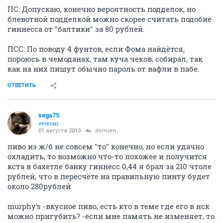
ПС: Допускаю, конечно вероятность подделок, но
блевотной подделкой можно скорее считать подобие
гиннесса от "балтики" за 80 рублей.
ПСС: По поводу 4 фунтов, если Фома найдётся,
пороюсь в чемоданах, там куча чеков, собирал, так
как на них пишут обычно пароль от вафли в пабе.
ОТВЕТИТЬ
sega75
veteran
01 августа 2013
demien
пиво из ж/б не совсем "то" конечно, но если удачно
охладить, то возможно что-то похожее и получится
кста в бахетле банку гиннесс 0,44 я брал за 210 чтоле
рублей, что в пересчёте на правильную пинту будет
около 280рублей
murphy's -вкусное пиво, есть кто в теме где его в нск
можно пригубить? -если мне память не изменяет, то