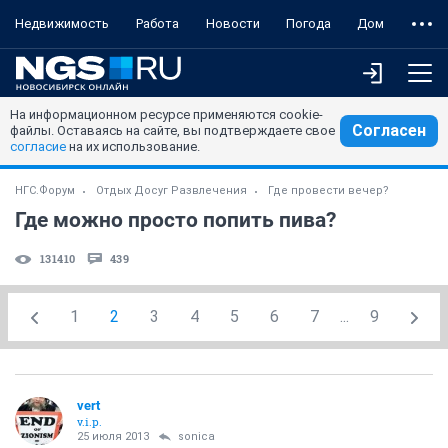
Недвижимость
Работа
Новости
Погода
Дом
На информационном ресурсе применяются cookie-
Согласен
файлы. Оставаясь на сайте, вы подтверждаете свое
согласие
на их использование.
НГС.Форум
Отдых Досуг Развлечения
Где провести вечер?
Где можно просто попить пива?
131410
439
1
2
3
4
5
6
7
...
9
vert
v.i.p.
25 июля 2013
sonica