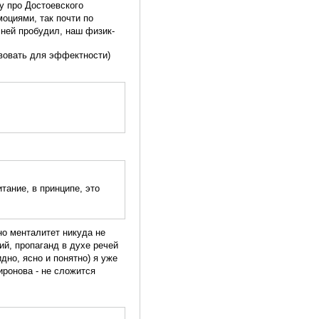
ту про Достоевского
моциями, так почти по
 ней пробудил, наш физик-
твовать для эффектности)
тание, в принципе, это
но менталитет никуда не
ций, пропаганд в духе речей
дно, ясно и понятно) я уже
иронова - не сложится