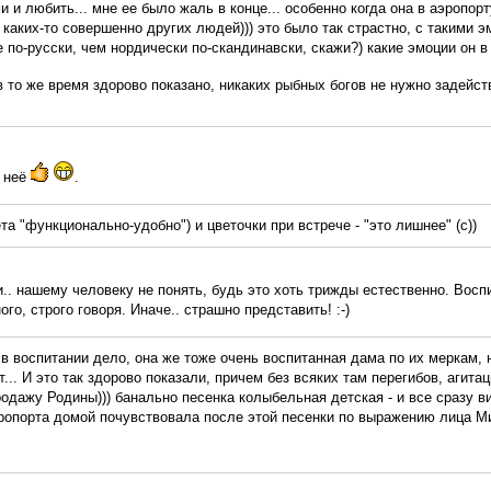
и любить... мне ее было жаль в конце... особенно когда она в аэропор
каких-то совершенно других людей))) это было так страстно, с такими э
 по-русски, чем нордически по-скандинавски, скажи?) какие эмоции он в
 в то же время здорово показано, никаких рыбных богов не нужно задейс
у неё
.
та "функционально-удобно") и цветочки при встрече - "это лишнее" (с))
и.. нашему человеку не понять, будь это хоть трижды естественно. Воспи
го, строго говоря. Иначе.. страшно представить! :-)
 в воспитании дело, она же тоже очень воспитанная дама по их меркам, 
т... И это так здорово показали, причем без всяких там перегибов, агита
одажу Родины))) банально песенка колыбельная детская - и все сразу ви
эропорта домой почувствовала после этой песенки по выражению лица М