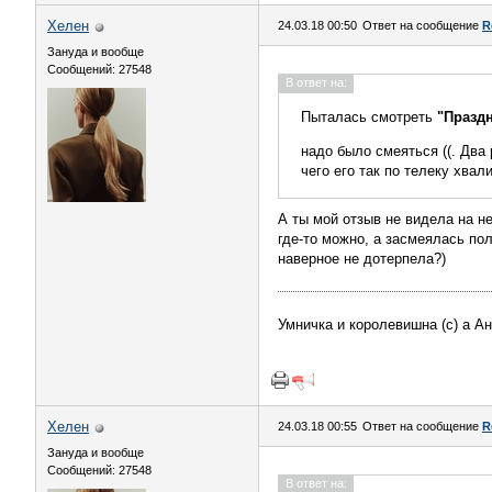
Хелен
24.03.18 00:50
Ответ на сообщение
R
Зануда и вообще
Сообщений: 27548
В ответ на:
Пыталась смотреть
"Празд
надо было смеяться ((. Два
чего его так по телеку хвал
А ты мой отзыв не видела на н
где-то можно, а засмеялась пол
наверное не дотерпела?)
Умничка и королевишна (с) а А
Хелен
24.03.18 00:55
Ответ на сообщение
R
Зануда и вообще
Сообщений: 27548
В ответ на: