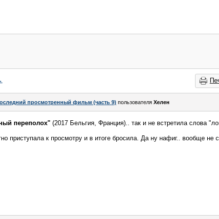
→
Пе
оследний просмотренный фильм (часть 9)
пользователя
Хелен
ный переполох"
(2017 Бельгия, Франция).. так и не встретила слова "л
тно приступала к просмотру и в итоге бросила. Да ну нафиг.. вообще не