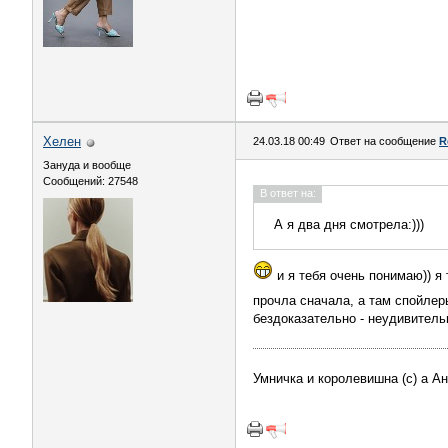
Хелен
24.03.18 00:49
Ответ на сообщение
R
Зануда и вообще
Сообщений: 27548
В ответ на:
А я два дня смотрела:)))
и я тебя очень понимаю)) я 
прочла сначала, а там спойлер
бездоказательно - неудивитель
Умничка и королевишна (с) а А