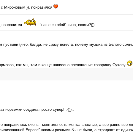
с Мироновым )), понравился
.
ц понравится
"наше с тобой" кино, скажи?)))
пустыни (я-то, балда, не сразу поняла, почему музыка из Белого солн
 тормозов, как мы, там в конце написано посвящение товарищу Сухову
з норвежки создала просто супер! :-)))..
о понравилось очень - ментальность ментальностью, а все равно все лю
вилизованной Европе" какими разными бы не были, а страдают от одиноч