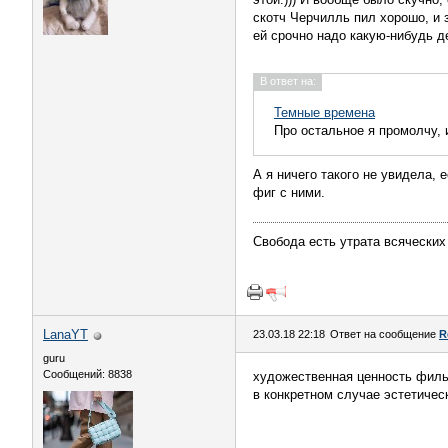
скотч Черчилль пил хорошо, и 
ей срочно надо какую-нибудь де
В ответ на:
Темные времена
Про остальное я промолчу, и
А я ничего такого не увидела, 
фиг с ними.
Свобода есть утрата всяческих
LanaYT
23.03.18 22:18
Ответ на сообщение
R
guru
Сообщений: 8838
художественная ценность фильм
в конкретном случае эстетическ