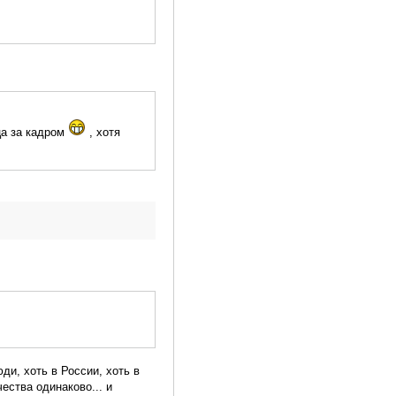
ца за кадром
, хотя
ди, хоть в России, хоть в
ества одинаково... и