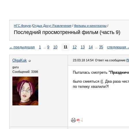
НГС.Форум
/
Отдых Досуг Развлечения
/
Фильмы и кинотеатры
/
Последний просмотренный фильм (часть 9)
1
..
9
10
11
12
13
14
..
35
←
предыдущая
следующая
OlgaKuk
23.03.18 14:54
Ответ на сообщение
П
guru
Сообщений: 3398
Пыталась смотреть
"Празднич
было смеяться ((. Два раза чес
по телеку хвалили?!