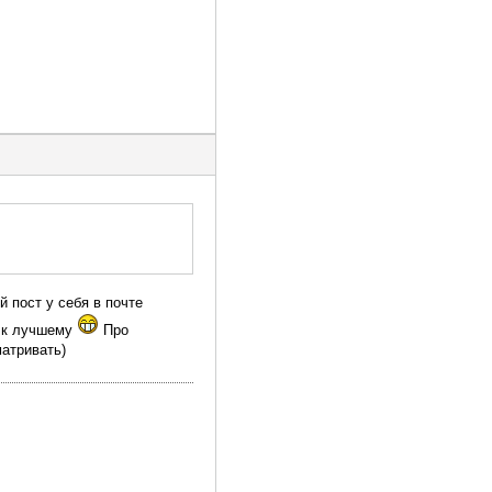
й пост у себя в почте
и к лучшему
Про
атривать)