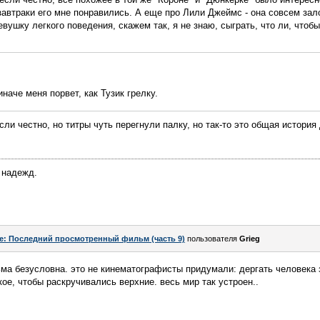
завтраки его мне понравились. А еще про Лили Джеймс - она совсем зал
вушку легкого поведения, скажем так, я не знаю, сыграть, что ли, чтобы
наче меня порвет, как Тузик грелку.
если честно, но титры чуть перегнули палку, но так-то это общая история
 надежд.
e: Последний просмотренный фильм (часть 9)
пользователя
Grieg
а безусловна. это не кинематографисты придумали: дергать человека 
ое, чтобы раскручивались верхние. весь мир так устроен..