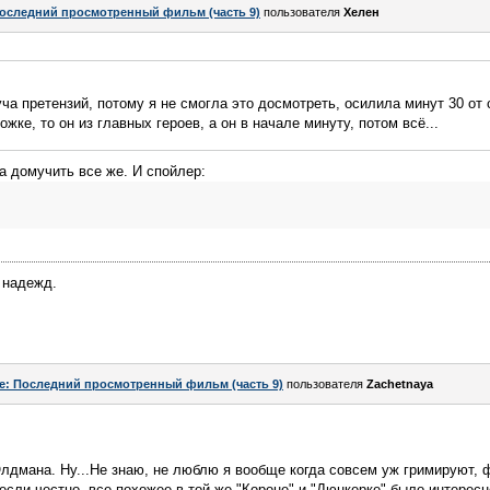
оследний просмотренный фильм (часть 9)
пользователя
Хелен
уча претензий, потому я не смогла это досмотреть, осилила минут 30 от 
ожке, то он из главных героев, а он в начале минуту, потом всё...
а домучить все же. И спойлер:
 надежд.
e: Последний просмотренный фильм (часть 9)
пользователя
Zachetnaya
лдмана. Ну...Не знаю, не люблю я вообще когда совсем уж гримируют, ф
 если честно, все похожее в той же "Короне" и "Дюнкерке" было интересне