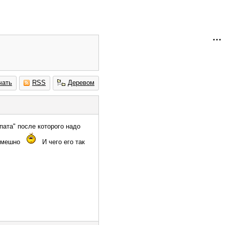
чать
RSS
Деревом
опата" после которого надо
 смешно
И чего его так