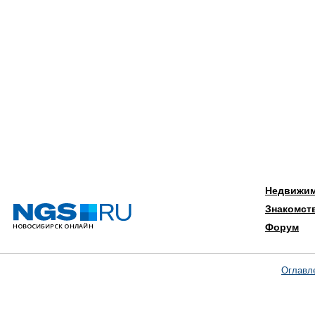
Недвижи
Знакомст
Форум
Оглавл