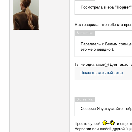
Посмотрела вчера
"Норвег"
Я ж говорила, что тебе сто про
В ответ на:
Параллель с Белым солнцем 
это же очевидно!).
Ты не одна такая))) Для таких
Показать скрытый текст
В ответ на:
Северия Янушаускайте - обра
Просто супер!
и еще чт
Норвегии или любой другой "ци