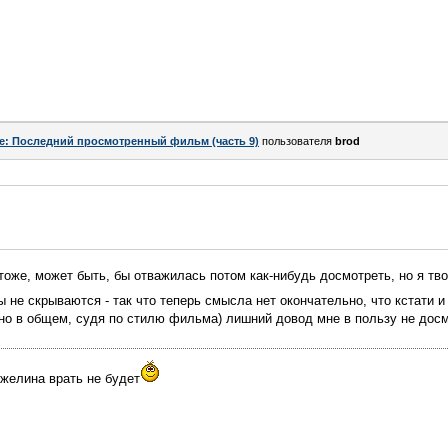
e: Последний просмотренный фильм (часть 9)
пользователя
brod
тоже, может быть, бы отважилась потом как-нибудь досмотреть, но я тво
ы не скрываются - так что теперь смысла нет окончательно, что кстати 
но в общем, судя по стилю фильма) лишний довод мне в пользу не досм
нжелина врать не будет