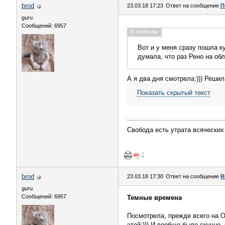
brod
23.03.18 17:23
Ответ на сообщение
П
guru
Сообщений: 6957
В ответ на:
Вот и у меня сразу пошла к
думала, что раз Рено на обл
А я два дня смотрела:))) Решил
Показать скрытый текст
Свобода есть утрата всяческих
brod
23.03.18 17:30
Ответ на сообщение
R
guru
Сообщений: 6957
Темные времена
Посмотрела, прежде всего на О
этой:))) И вообще было скучно,