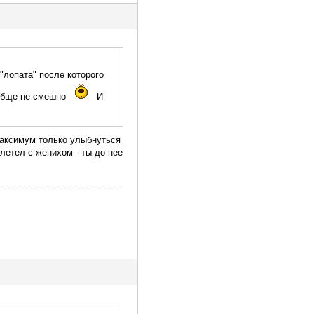
 "лопата" после которого
вообще не смешно
И
 максимум только улыбнуться
улетел с женихом - ты до нее