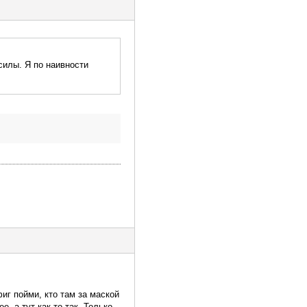
силы. Я по наивности
иг пойми, кто там за маской
е, а тут как-то так. Только