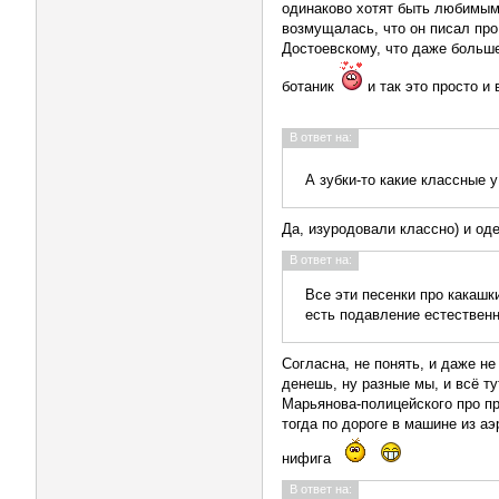
одинаково хотят быть любимыми 
возмущалась, что он писал про 
Достоевскому, что даже больше
ботаник
и так это просто и
В ответ на:
А зубки-то какие классные 
Да, изуродовали классно) и оде
В ответ на:
Все эти песенки про какашк
есть подавление естественно
Согласна, не понять, и даже не
денешь, ну разные мы, и всё ту
Марьянова-полицейского про пр
тогда по дороге в машине из а
нифига
В ответ на: