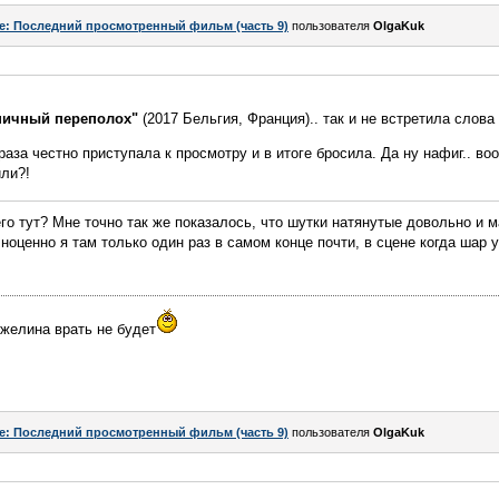
e: Последний просмотренный фильм (часть 9)
пользователя
OlgaKuk
ничный переполох"
(2017 Бельгия, Франция).. так и не встретила слова
 раза честно приступала к просмотру и в итоге бросила. Да ну нафиг.. 
или?!
его тут? Мне точно так же показалось, что шутки натянутые довольно и
ноценно я там только один раз в самом конце почти, в сцене когда шар 
нжелина врать не будет
e: Последний просмотренный фильм (часть 9)
пользователя
OlgaKuk