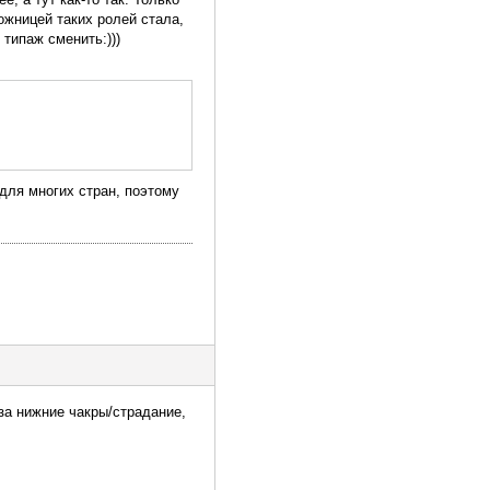
ожницей таких ролей стала,
 типаж сменить:)))
 для многих стран, поэтому
за нижние чакры/страдание,