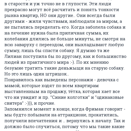
в старости и уж точно не в глупости. Эти люди
прекрасно могут всё расчитать и понять тонкости
рынка квартир, НО они другие.. Они всегда были
другими - жили чувствами, наблюдали за миром, а
не пытались переделать его. Когда заболела собака и
на лечение нужна была приличная сумма, их
колебания длились не больше минуты, не смотря на
всю заваруху с переездом, они выкладывают любую
сумму, лишь бы спасти собаку. Я думаю та же
Лилиан поступила бы по другому, как и большинство
людей из практичного мира :-). По их мнению
безумие тратить такие деньжыщи на старую собаку.
Но это лишь один штришок..
Понравилось как выведены персонажи - девочка с
мамой, которые ходят по всем квартирам
выставленным на продажу, тётка, которая хает все
что ни увидит и пр. "Синие колготки" и "одинаковые
свитера" :-))), и прочие.
Запомнился момент в конце, когда Фриман говорит -
мы будто побывали на аттракционе, прокатились,
получили впечатления и .. вернулись к началу. Так и
должно было случиться, потому что мы такие какие