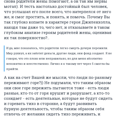
снова родители жены помогают, а он так им нервы
мотал). И тесть настолько достойный был человек,
что услышал его после всего, что натерпелся от него
же, и смог простить, и понять, и помочь. Почему Вы
так глубоко копаете в характере героя Джиленхолла,
находя там даже то, чего нет, и отказываете в таком
глубоком анализе героям родителей жены, оценивая
их так поверхностно?..
И да, мне показалось, что родители легко смерть дочери пережили.
Мир рухнул, а их заботят деньги, другие люди, они фонд создают. Я не
говорю, что это плохо или неправильно, но для меня абсолютно
непонятно и неестественно. Лично я к такому лет через 5 смогла бы
прийти.
А как на счет Вашей же мысли, что люди по-разному
переживают горе?)) Не подумали, что таким образом
они свое горе пережить пытаются тоже - есть люди
разные, кто-то от горя крушит и разрушает, а кто-то
созидает - есть деятельные, которые не будут сидеть
и горевать тихо в сторонке, а будут развивать
бурную деятельность, чтобы таким образом себя
отвлечь от желания сидеть тихо переживать, и