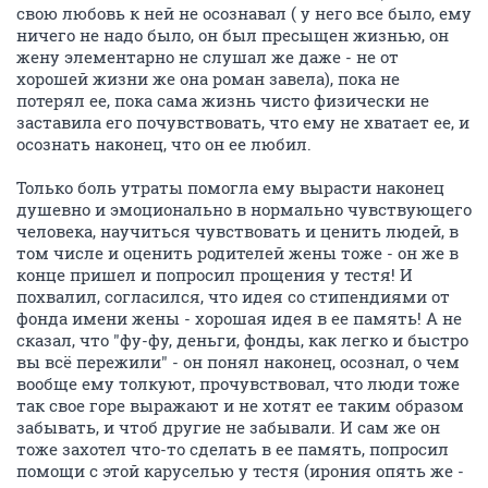
свою любовь к ней не осознавал ( у него все было, ему
ничего не надо было, он был пресыщен жизнью, он
жену элементарно не слушал же даже - не от
хорошей жизни же она роман завела), пока не
потерял ее, пока сама жизнь чисто физически не
заставила его почувствовать, что ему не хватает ее, и
осознать наконец, что он ее любил.
Только боль утраты помогла ему вырасти наконец
душевно и эмоционально в нормально чувствующего
человека, научиться чувствовать и ценить людей, в
том числе и оценить родителей жены тоже - он же в
конце пришел и попросил прощения у тестя! И
похвалил, согласился, что идея со стипендиями от
фонда имени жены - хорошая идея в ее память! А не
сказал, что "фу-фу, деньги, фонды, как легко и быстро
вы всё пережили" - он понял наконец, осознал, о чем
вообще ему толкуют, прочувствовал, что люди тоже
так свое горе выражают и не хотят ее таким образом
забывать, и чтоб другие не забывали. И сам же он
тоже захотел что-то сделать в ее память, попросил
помощи с этой каруселью у тестя (ирония опять же -