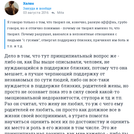
Хелен
Зануда и вообще
03 августа 2016
Mita
Я говорю только о том, что творил он, конечно, разную х@@@нь, грубо
говоря, но я отлично понимаю - почему он творил именно то, что
творил. Почему разрушал, ввязался в непонятные отношения с
людьми "с гусями", отвергал поддержку близких, причинял им боль и
т.п. и т.д.
Дело в том, что тут принципиальный вопрос же -
либо он, как Вы выше описывали, человек, не
нуждающийся в поддержке близких, потому что она
мешает, а лучше черпающий поддержку от
незнакомых по сути людей, либо он все-таки
нуждается в поддержке близких, родителей жены, но
просто не осознает пока это в силу своей какой-то
эмоциональной недоразвитости, ступора и тд и тп.
Раз он считал, что жену не любил, то уж с чего ему
родителей ее любить, он просто как должное все в
жизни своей воспринимал, а утрата помогла
научиться оценить всех их по достоинству и оценить
их место и роль в его жизни в том числе. Это же
принципиальная разница, как мне кажется - либо ты