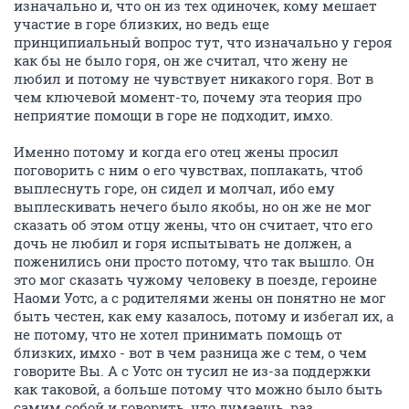
изначально и, что он из тех одиночек, кому мешает
участие в горе близких, но ведь еще
принципиальный вопрос тут, что изначально у героя
как бы не было горя, он же считал, что жену не
любил и потому не чувствует никакого горя. Вот в
чем ключевой момент-то, почему эта теория про
неприятие помощи в горе не подходит, имхо.
Именно потому и когда его отец жены просил
поговорить с ним о его чувствах, поплакать, чтоб
выплеснуть горе, он сидел и молчал, ибо ему
выплескивать нечего было якобы, но он же не мог
сказать об этом отцу жены, что он считает, что его
дочь не любил и горя испытывать не должен, а
поженились они просто потому, что так вышло. Он
это мог сказать чужому человеку в поезде, героине
Наоми Уотс, а с родителями жены он понятно не мог
быть честен, как ему казалось, потому и избегал их, а
не потому, что не хотел принимать помощь от
близких, имхо - вот в чем разница же с тем, о чем
говорите Вы. А с Уотс он тусил не из-за поддержки
как таковой, а больше потому что можно было быть
самим собой и говорить, что думаешь, раз