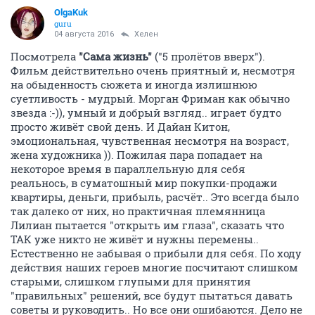
OlgaKuk
guru
04 августа 2016
Хелен
Посмотрела
"Сама жизнь"
("5 пролётов вверх").
Фильм действительно очень приятный и, несмотря
на обыденность сюжета и иногда излишнюю
суетливость - мудрый. Морган Фриман как обычно
звезда :-)), умный и добрый взгляд.. играет будто
просто живёт свой день. И Дайан Китон,
эмоциональная, чувственная несмотря на возраст,
жена художника )). Пожилая пара попадает на
некоторое время в параллельную для себя
реальнось, в суматошный мир покупки-продажи
квартиры, деньги, прибыль, расчёт.. Это всегда было
так далеко от них, но практичная племянница
Лилиан пытается "открыть им глаза", сказать что
ТАК уже никто не живёт и нужны перемены..
Естественно не забывая о прибыли для себя. По ходу
действия наших героев многие посчитают слишком
старыми, слишком глупыми для принятия
"правильных" решений, все будут пытаться давать
советы и руководить.. Но все они ошибаются. Дело не