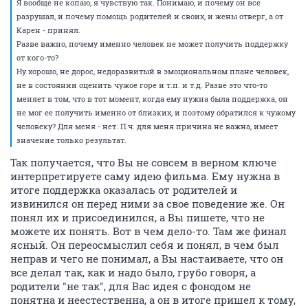
Я вообще не копаю, я чувствую так. Понимаю, и почему он все
разрушал, и почему помощь родителей и своих, и жены отверг, а от
Карен - принял.
Разве важно, почему именно человек не может получить поддержку
от кого-то?
Ну хорошо, не дорос, недоразвитый в эмоциональном плане человек,
не в состоянии оценить чужое горе и т.п. и т.д. Разве это что-то
меняет в том, что в тот момент, когда ему нужна была поддержка, он
не мог ее получить именно от близких, и поэтому обратился к чужому
человеку? Для меня - нет. П.ч. для меня причина не важна, имеет
значение только результат.
Так получается, что Вы не совсем в верном ключе
интерпретируете саму идею фильма. Ему нужна в
итоге поддержка оказалась от родителей и
извинился он перед ними за свое поведение же. Он
понял их и присоединился, а Вы пишете, что не
можете их понять. Вот в чем дело-то. Там же финал
ясный. Он переосмыслил себя и понял, в чем был
неправ и чего не понимал, а Вы настаиваете, что он
все делал так, как и надо было, грубо говоря, а
родители "не так", для Вас идея с фонодом не
понятна и неестественна, а он в итоге пришел к тому,