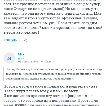
свет так красиво поставлен, картинка в общем супер,
даже Стюарт ее не портит, имхо)) Но мне почему-то
кажется, что она на эту роль не очень подходит... Мне
там видится кто-то чуть более эффектный внешне,
повыше ростом хотя бы уж... Посмотрите, обсудим
этот момент, ладно? мне интересно, совпадет со мной
в этом кто или нет)
ОТВЕТИТЬ
Mita
M
guru
03 августа 2016
Хелен
Почему Вы так глубоко копаете в характере героя Джиленхолла, находя
там даже то, чего нет, и отказываете в таком глубоком анализе героям
родителей жены, оценивая их так поверхностно?..
Потому, что его героя я понимаю, а родителей - нет.
В его шкуру влезть могу, а в их - не могу.
Я же написала про всю эту затею с фондом - я не
говорю, что это плохо или неправильно. Просто для
меня,
лично
для меня - непонятно и неестественно.