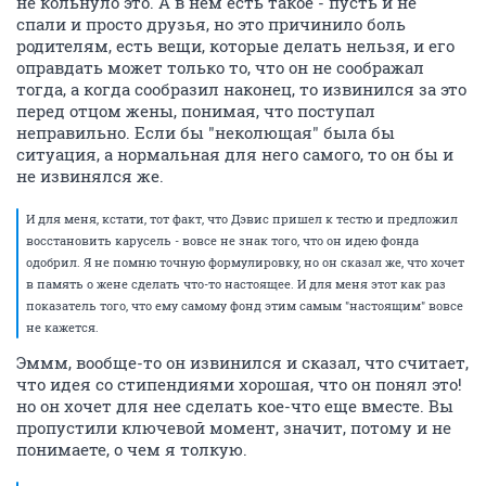
не кольнуло это. А в нем есть такое - пусть и не
спали и просто друзья, но это причинило боль
родителям, есть вещи, которые делать нельзя, и его
оправдать может только то, что он не соображал
тогда, а когда сообразил наконец, то извинился за это
перед отцом жены, понимая, что поступал
неправильно. Если бы "неколющая" была бы
ситуация, а нормальная для него самого, то он бы и
не извинялся же.
И для меня, кстати, тот факт, что Дэвис пришел к тестю и предложил
восстановить карусель - вовсе не знак того, что он идею фонда
одобрил. Я не помню точную формулировку, но он сказал же, что хочет
в память о жене сделать что-то настоящее. И для меня этот как раз
показатель того, что ему самому фонд этим самым "настоящим" вовсе
не кажется.
Эммм, вообще-то он извинился и сказал, что считает,
что идея со стипендиями хорошая, что он понял это!
но он хочет для нее сделать кое-что еще вместе. Вы
пропустили ключевой момент, значит, потому и не
понимаете, о чем я толкую.