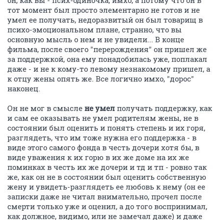
он, как вы - псих-одиночка, имхо, а потому что он в
тот момент был просто элементарно не готов и не
умел ее получать, недоразвитый он был товарищ в
психо-эмоциональном плане, странно, что вы
основную мысль о нем и не увидели... В конце
фильма, после своего "перерождения" он пришел же
за поддержкой, она ему понадобилась уже, поплакал
даже - и не к кому-то левому незнакомому пришел, а
к отцу жены опять же. Все логично имхо, "дорос"
наконец.
Он не мог в смысле
не умел
получать поддержку, как
и сам ее оказывать не умел родителям жены, не в
состоянии был оценить и понять степень и их горя,
разглядеть, что им тоже нужна его поддержка - в
виде этого самого фонда в честь дочери хотя бы, в
виде уважения к их горю в их же доме на их же
поминках в честь их же дочери и тд и тп - ровно так
же, как он не в состоянии был оценить собственную
жену и увидеть-разглядеть ее любовь к нему (он ее
записки даже не читал внимательно, прочел после
смерти только уже и оценил, а до того воспринимал,
как должное, видимо, или не замечал даже) и даже