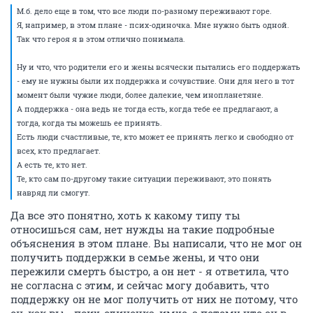
М.б. дело еще в том, что все люди по-разному переживают горе.
Я, например, в этом плане - псих-одиночка. Мне нужно быть одной.
Так что героя я в этом отлично понимала.
Ну и что, что родители его и жены всячески пытались его поддержать
- ему не нужны были их поддержка и сочувствие. Они для него в тот
момент были чужие люди, более далекие, чем инопланетяне.
А поддержка - она ведь не тогда есть, когда тебе ее предлагают, а
тогда, когда ты можешь ее принять.
Есть люди счастливые, те, кто может ее принять легко и свободно от
всех, кто предлагает.
А есть те, кто нет.
Те, кто сам по-другому такие ситуации переживают, это понять
навряд ли смогут.
Да все это понятно, хоть к какому типу ты
относишься сам, нет нужды на такие подробные
объяснения в этом плане. Вы написали, что не мог он
получить поддержки в семье жены, и что они
пережили смерть быстро, а он нет - я ответила, что
не согласна с этим, и сейчас могу добавить, что
поддержку он не мог получить от них не потому, что