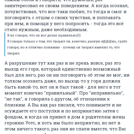
заинтересовал ее своим поведением. А когда осознал,
почувствовал, что все-таки любил, то тогда и смог и
поговорить с отцом о своих чувствах, и поплакать
при нем, и помощи у него попросить - тогда это всё
стало нужным, даже необходимым.
Я не говорю, что он все делал правильно)))
Я говорю только о том, что творил он, конечно, разную х@@@нь, грубо
говоря, но я отлично понимаю - почему он творил именно то, что
творил.
А разрушение тут как раз и не хрень вовсе, раз это
выход его горя, который единственно возможный
был для него, раз он ни поговорить об этом не мог, ни
толком осознать даже, но выход-то у горя должен
быть какой-то, вот он и был такой - для него в тот
момент конечно "правильный". Про "неправильно",
"не так", я говорила о другом, об отношении к
близким. А Вы как раз писали, что понимаете и не
осуждаете его поступки и по непринятию затеи с
фондом, и когда он привел в дом к родителям жены
героиню Уотс, и хоть им было неприятно, но нет в
этом ничего такого, раз они не спали вместе, что Вас