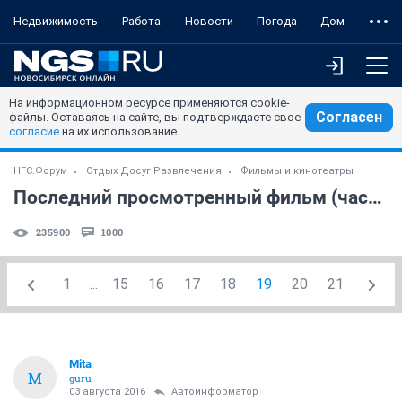
Недвижимость
Работа
Новости
Погода
Дом
На информационном ресурсе применяются cookie-
Согласен
файлы. Оставаясь на сайте, вы подтверждаете свое
согласие
на их использование.
НГС.Форум
Отдых Досуг Развлечения
Фильмы и кинотеатры
Последний просмотренный фильм (часть 7)
235900
1000
1
...
15
16
17
18
19
20
21
Mita
M
guru
03 августа 2016
Автоинформатор