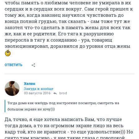
чтобы память о любимом человеке не умирала в их
сердцах и в сердцах всех вокруг. Сам герой пришел к
тому же, когда наконец научился чувствовать до
конца полной грудью, так сказать - сам тоже тут же
захотел что-то сделать в память жены для всех так
же, как и ее родители. Его тяга к разрушению
переросла в тягу к созиданию - ура, товарищ
эволюционировал, доразвился до уровня отца жены
ОТВЕТИТЬ
Хелен
Зануда и вообще
03 августа 2016
brod
Тогда дома как-нибудь под настроение посмотрю, смотреть на
большом экране не хочу:)))
Да, точно, я еще хотела написать Вам, что лучше
тогда дома, а то на огромном экране лицо на весь
кадр той, кто не нравится - то еще удовольствие))) Но
снято там красиво - у нее такие глаза с поволокой,