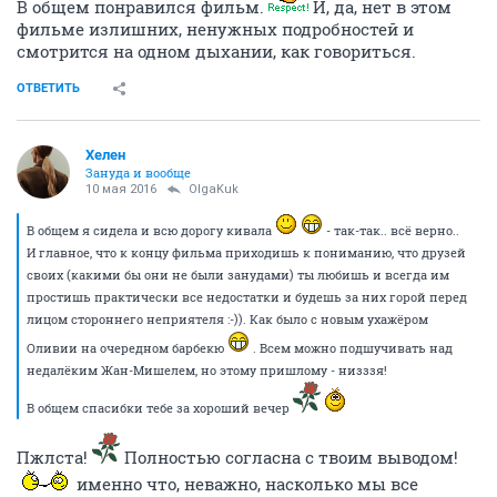
В общем понравился фильм.
И, да, нет в этом
фильме излишних, ненужных подробностей и
смотрится на одном дыхании, как говориться.
ОТВЕТИТЬ
Хелен
Зануда и вообще
10 мая 2016
OlgaKuk
В общем я сидела и всю дорогу кивала
- так-так.. всё верно..
И главное, что к концу фильма приходишь к пониманию, что друзей
своих (какими бы они не были занудами) ты любишь и всегда им
простишь практически все недостатки и будешь за них горой перед
лицом стороннего неприятеля :-)). Как было с новым ухажёром
Оливии на очередном барбекю
. Всем можно подшучивать над
недалёким Жан-Мишелем, но этому пришлому - низззя!
В общем спасибки тебе за хороший вечер
Пжлста!
Полностью согласна с твоим выводом!
именно что, неважно, насколько мы все