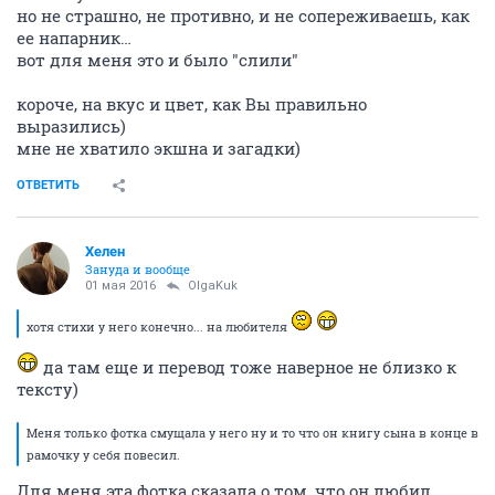
но не страшно, не противно, и не сопереживаешь, как
ее напарник…
вот для меня это и было "слили"
короче, на вкус и цвет, как Вы правильно
выразились)
мне не хватило экшна и загадки)
ОТВЕТИТЬ
Хелен
Зануда и вообще
01 мая 2016
OlgaKuk
хотя стихи у него конечно... на любителя
да там еще и перевод тоже наверное не близко к
тексту)
Меня только фотка смущала у него ну и то что он книгу сына в конце в
рамочку у себя повесил.
Для меня эта фотка сказала о том, что он любил