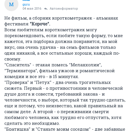
M
guru
04 мая 2016
Автоинформатор
Не фильм, а сборник короткометражек - альманах
фестиваля
"Короче".
Всем любителям короткометражек могу
порекомендовать, если любите такую форму, то мне
кажется, эта подборка должна понравится, на мой
вкус, она очень удачна - на семь фильмов только
один никакой, а все остальные хороши, каждый по-
своему.
"Спаситель" - этакая помесь "Меланхолии",
"Терминатора", фильма ужасов и романтической
комедии и все это - в 15 минутах.
"Проверка" и "Петух" - два очень трогательных
сюжета. Первый - о противостоянии в человеческой
душе долга и совести, требований закона - и
человечности, о выборе, который так трудно сделать,
еще и потому, что неизвестно, какой правильный на
самом деле. А второй - о переживании смерти
любимого человека, как трудно его отпустить, хотя
сделать это необходимо.
"Братишка" и "Станьте моим соседом" - две забавные