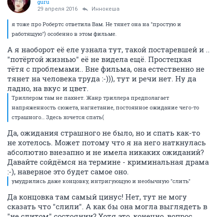
guru
29 апреля 2016
Иннокеша
я тоже про Робертс ответила Вам. Не тянет она на "простую и
работящую") особенно в этом фильме.
А я наоборот её еле узнала тут, такой постаревшей и ..
"потёртой жизнью" её не видела ещё. Простецкая
тётя с проблемами.. Вне фильма, она естественно не
тянет на человека труда :-))), тут и речи нет. Ну да
ладно, на вкус и цвет.
Триллером там не пахнет. Жанр триллера предполагает
напряженность сюжета, нагнетание, постоянное ожидание чего-то
страшного… Здесь хочется спать(
Да, ожидания страшного не было, но и спать как-то
не хотелось. Может потому что я на него наткнулась
абсолютно внезапно и не имела никаких ожиданий?
Давайте сойдёмся на термине - криминальная драма
:-), наверное это будет самое оно.
умудрились даже концовку, интригующую и необычную "слить"
Да концовка там самый цинус! Нет, тут не могу
сказать что "слили". А как бы она могла выглядеть в
"не слитом" состоянии? Хотя это, конечно, вопрос