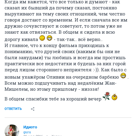
Когда им кажется, что все только и думают - как
сказал их бывший да почему сказал, постоянно
выруливают на тему своих отношений, чем честно
говоря достают со временем. И если сначала все им
дружно сочувствуют и советуют, то потом уже не
знают как отвязаться. В общем я сидела и всю
дорогу кивала
- так-так.. всё верно..
И главное, что к концу фильма приходишь к
пониманию, что друзей своих (какими бы они не
были занудами) ты любишь и всегда им простишь
практически все недостатки и будешь за них горой
перед лицом стороннего неприятеля :-)). Как было с
новым ухажёром Оливии на очередном барбекю
.
Всем можно подшучивать над недалёким Жан-
Мишелем, но этому пришлому - низззя!
В общем спасибки тебе за хороший вечер
ОТВЕТИТЬ
Идиото
guru