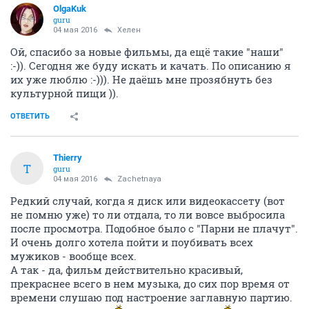
OlgaKuk
guru
04 мая 2016
Хелен
Ой, спасибо за новые фильмы, да ещё такие "наши"
:-)). Сегодня же буду искать и качать. По описанию я
их уже люблю :-))). Не даёшь мне прозябнуть без
культурной пищи )).
ОТВЕТИТЬ
Thierry
T
guru
04 мая 2016
Zachetnaya
Редкий случай, когда я диск или видеокассету (вот
не помню уже) то ли отдала, то ли вовсе выбросила
после просмотра. Подобное было с "Парни не плачут".
И очень долго хотела пойти и поубивать всех
мужиков - вообще всех.
А так - да, фильм действительно красивый,
прекраснее всего в нем музыка, до сих пор время от
времени слушаю под настроение заглавную партию.