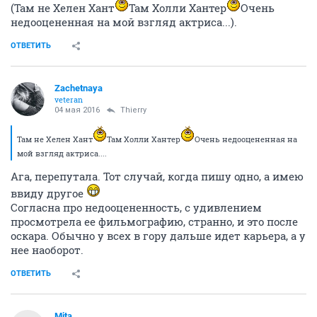
(Там не Хелен Хант
Там Холли Хантер
Очень
недооцененная на мой взгляд актриса...).
ОТВЕТИТЬ
Zachetnaya
veteran
04 мая 2016
Thierry
Там не Хелен Хант
Там Холли Хантер
Очень недооцененная на
мой взгляд актриса....
Ага, перепутала. Тот случай, когда пишу одно, а имею
ввиду другое
Согласна про недооцененность, с удивлением
просмотрела ее фильмографию, странно, и это после
оскара. Обычно у всех в гору дальше идет карьера, а у
нее наоборот.
ОТВЕТИТЬ
Mita