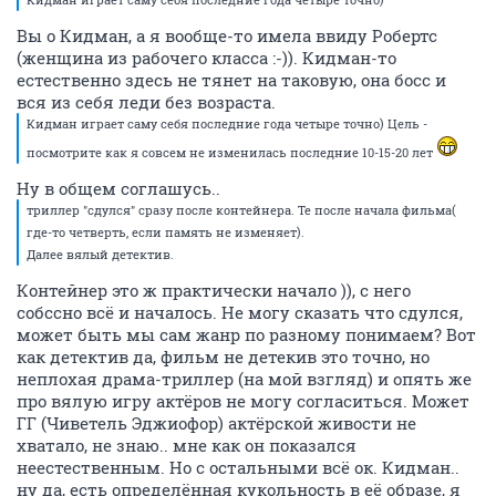
Вы о Кидман, а я вообще-то имела ввиду Робертс
(женщина из рабочего класса :-)). Кидман-то
естественно здесь не тянет на таковую, она босс и
вся из себя леди без возраста.
Кидман играет саму себя последние года четыре точно) Цель -
посмотрите как я совсем не изменилась последние 10-15-20 лет
Ну в общем соглашусь..
триллер "сдулся" сразу после контейнера. Те после начала фильма(
где-то четверть, если память не изменяет).
Далее вялый детектив.
Контейнер это ж практически начало )), с него
собссно всё и началось. Не могу сказать что сдулся,
может быть мы сам жанр по разному понимаем? Вот
как детектив да, фильм не детекив это точно, но
неплохая драма-триллер (на мой взгляд) и опять же
про вялую игру актёров не могу согласиться. Может
ГГ (Чиветель Эджиофор) актёрской живости не
хватало, не знаю.. мне как он показался
неестественным. Но с остальными всё ок. Кидман..
ну да, есть определённая кукольность в её образе, я