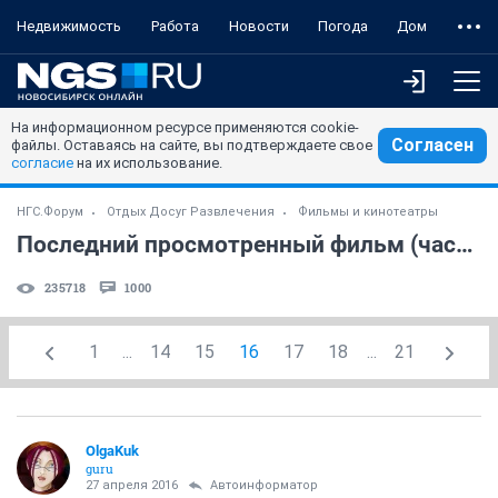
Недвижимость
Работа
Новости
Погода
Дом
На информационном ресурсе применяются cookie-
Согласен
файлы. Оставаясь на сайте, вы подтверждаете свое
согласие
на их использование.
НГС.Форум
Отдых Досуг Развлечения
Фильмы и кинотеатры
Последний просмотренный фильм (часть 7)
235718
1000
1
...
14
15
16
17
18
...
21
OlgaKuk
guru
27 апреля 2016
Автоинформатор