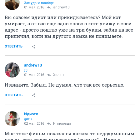
Зануда и вообще
01 мая 2016
andrew13
Вы совсем идиот или прикидываетесь? Мой кот
умирает, а от вас еще одно слово о коте увижу в свой
адрес - просто пошлю уже на три буквы, забив на все
приличия, коли вы другого языка не понимаете.
ОТВЕТИТЬ
andrew13
13
01 мая 2016
Хелен
Извините. Забыл. Не думал, что так все серьезно.
ОТВЕТИТЬ
Идиото
guru
02 мая 2016
Иннокеша
Мне тоже фильм показался каким-то недодуманным
что ль, есть такое выражение "сырым"... Идея в