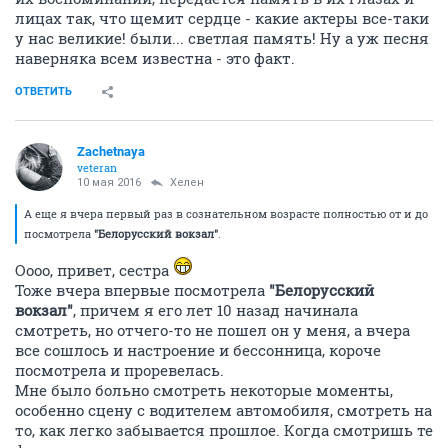
лицах так, что щемит сердце - какие актеры все-таки
у нас великие! были... светлая память! Ну а уж песня
наверняка всем известна - это факт.
ОТВЕТИТЬ
Zachetnaya
veteran
10 мая 2016
Хелен
А еще я вчера первый раз в сознательном возрасте полностью от и до
посмотрела
"Белорусский вокзал"
.
Оооо, привет, сестра
Тоже вчера впервые посмотрела
"Белорусский
вокзал"
, причем я его лет 10 назад начинала
смотреть, но отчего-то не пошел он у меня, а вчера
все сошлось и настроение и бессонница, короче
посмотрела и проревелась.
Мне было больно смотреть некоторые моменты,
особенно сцену с водителем автомобиля, смотреть на
то, как легко забывается прошлое. Когда смотришь те