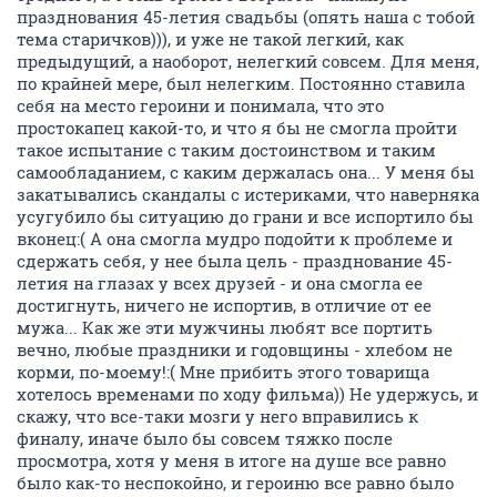
празднования 45-летия свадьбы (опять наша с тобой
тема старичков))), и уже не такой легкий, как
предыдущий, а наоборот, нелегкий совсем. Для меня,
по крайней мере, был нелегким. Постоянно ставила
себя на место героини и понимала, что это
простокапец какой-то, и что я бы не смогла пройти
такое испытание с таким достоинством и таким
самообладанием, с каким держалась она... У меня бы
закатывались скандалы с истериками, что наверняка
усугубило бы ситуацию до грани и все испортило бы
вконец:( А она смогла мудро подойти к проблеме и
сдержать себя, у нее была цель - празднование 45-
летия на глазах у всех друзей - и она смогла ее
достигнуть, ничего не испортив, в отличие от ее
мужа... Как же эти мужчины любят все портить
вечно, любые праздники и годовщины - хлебом не
корми, по-моему!:( Мне прибить этого товарища
хотелось временами по ходу фильма)) Не удержусь, и
скажу, что все-таки мозги у него вправились к
финалу, иначе было бы совсем тяжко после
просмотра, хотя у меня в итоге на душе все равно
было как-то неспокойно, и героиню все равно было