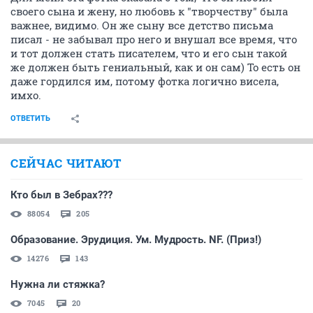
своего сына и жену, но любовь к "творчеству" была
важнее, видимо. Он же сыну все детство письма
писал - не забывал про него и внушал все время, что
и тот должен стать писателем, что и его сын такой
же должен быть гениальный, как и он сам) То есть он
даже гордился им, потому фотка логично висела,
имхо.
ОТВЕТИТЬ
СЕЙЧАС ЧИТАЮТ
Кто был в Зебрах???
88054
205
Образование. Эрудиция. Ум. Мудрость. NF. (Приз!)
14276
143
Нужна ли стяжка?
7045
20