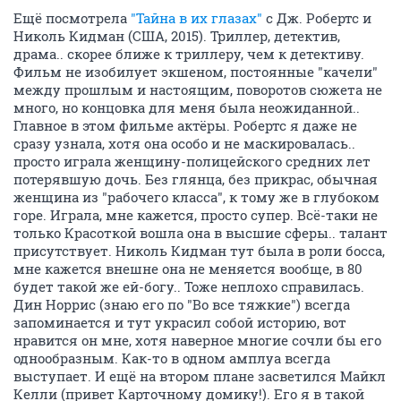
Ещё посмотрела
"Тайна в их глазах"
с Дж. Робертс и
Николь Кидман (США, 2015). Триллер, детектив,
драма.. скорее ближе к триллеру, чем к детективу.
Фильм не изобилует экшеном, постоянные "качели"
между прошлым и настоящим, поворотов сюжета не
много, но концовка для меня была неожиданной..
Главное в этом фильме актёры. Робертс я даже не
сразу узнала, хотя она особо и не маскировалась..
просто играла женщину-полицейского средних лет
потерявшую дочь. Без глянца, без прикрас, обычная
женщина из "рабочего класса", к тому же в глубоком
горе. Играла, мне кажется, просто супер. Всё-таки не
только Красоткой вошла она в высшие сферы.. талант
присутствует. Николь Кидман тут была в роли босса,
мне кажется внешне она не меняется вообще, в 80
будет такой же ей-богу.. Тоже неплохо справилась.
Дин Норрис (знаю его по "Во все тяжкие") всегда
запоминается и тут украсил собой историю, вот
нравится он мне, хотя наверное многие сочли бы его
однообразным. Как-то в одном амплуа всегда
выступает. И ещё на втором плане засветился Майкл
Келли (привет Карточному домику!). Его я в такой