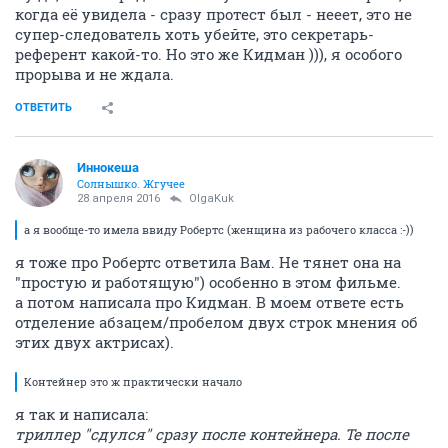
когда её увидела - сразу протест был - нееет, это не
супер-следователь хоть убейте, это секретарь-
референт какой-то. Но это же Кидман ))), я особого
прорыва и не ждала.
ОТВЕТИТЬ
Иннокеша
Солнышко. Жгучее
28 апреля 2016
OlgaKuk
а я вообще-то имела ввиду Робертс (женщина из рабочего класса :-))
я тоже про Робертс ответила Вам. Не тянет она на
"простую и работящую") особенно в этом фильме.
а потом написала про Кидман. В моем ответе есть
отделение абзацем/пробелом двух строк мнения об
этих двух актрисах).
Контейнер это ж практически начало
я так и написала:
триллер "сдулся" сразу после контейнера. Те после