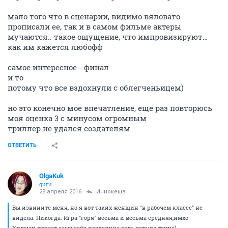
мало того что в сценарии, видимо вяловато
прописали ее, так и в самом фильме актеры
мучаются.. такое ощущение, что импровизируют…
как им кажется любофф
самое интересное - финал
и то
потому что все вздохнули с облегченьицем)
но это конечно мое впечатление, еще раз повторюсь
моя оценка 3 с минусом огромным
триллер не удался создателям
ОТВЕТИТЬ
OlgaKuk
guru
28 апреля 2016
Иннокеша
Вы извините меня, но я вот таких женщин "в рабочем классе" не
видела. Никогда. Игра "горя" весьма и весьма средняя,имхо
Кидман играет саму себя последние года четыре точно)