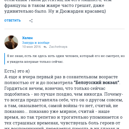
французы в таком жанре часто грешат, даже
удивительно было. Ну и Дюжарден красавец)
ОТВЕТИТЬ
Хелен
Зануда и вообще
10 мая 2016
Zachetnaya
Я не знаю, есть ли здесь хоть один человек, который его не смотрел, но
я увидела впервые только сейчас.
Есть) это я)
А еще я вчера первый раз в сознательном возрасте
полностью от и до посмотрела
"Белоусский вокзал"
.
Гордиться нечем, конечно, что только сейчас
подобилась - но лучше поздно, чем никогда. Почему-
то всегда представляла себе, что он о другом совсем,
а там, оказывается, самой войны-то нет, считай, не
показано... показано уже мирное, считай - наше
время, но так трепетно и трогательно упоминается о
тех страшных временах, чувствуешь боль героев от
их воспоминаний, передается память в их глазах и