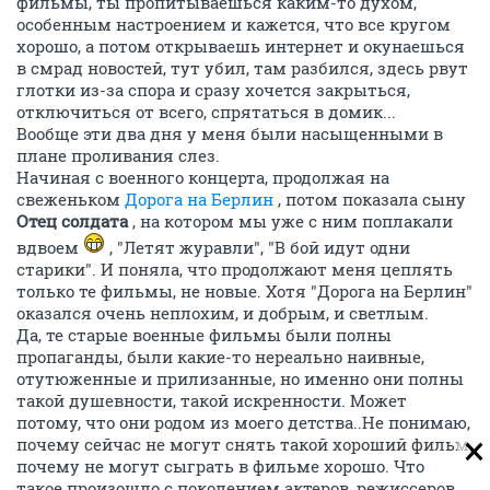
фильмы, ты пропитываешься каким-то духом,
особенным настроением и кажется, что все кругом
хорошо, а потом открываешь интернет и окунаешься
в смрад новостей, тут убил, там разбился, здесь рвут
глотки из-за спора и сразу хочется закрыться,
отключиться от всего, спрятаться в домик...
Вообще эти два дня у меня были насыщенными в
плане проливания слез.
Начиная с военного концерта, продолжая на
свеженьком
Дорога на Берлин
, потом показала сыну
Отец солдата
, на котором мы уже с ним поплакали
вдвоем
, "Летят журавли", "В бой идут одни
старики". И поняла, что продолжают меня цеплять
только те фильмы, не новые. Хотя "Дорога на Берлин"
оказался очень неплохим, и добрым, и светлым.
Да, те старые военные фильмы были полны
пропаганды, были какие-то нереально наивные,
отутюженные и прилизанные, но именно они полны
такой душевности, такой искренности. Может
потому, что они родом из моего детства..Не понимаю,
почему сейчас не могут снять такой хороший фильм,
почему не могут сыграть в фильме хорошо. Что
такое произошло с поколением актеров, режиссеров,