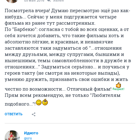
05 мая 2016
Хелен
Посмотрела вчера! Думаю пересмотрю эщё раз как-
нибудь... Сейчас у меня подгружается четыре
фильма из ранее тут рассмотренных.
По "Барбекю": согласна с тобой во всех оценках, а от
себя хочется добавить, что такие фильмы хоть и
абсолютно лёгкие, и красивые, и ненавязчие
заставляются таки задуматься об "...отношения
между друзьями, между супругами, бывшими и
нынешними, темы самовлюбленности в дружбе и в
отношениях..." Задуматься серьёзно... и поучиься у
героев такту (не смотря на некоторые выпады),
умению дружить, признавать свои ошибки и жить
честно по возможности... Отличный фильм!
Прям всем рекомендую, не только "Любителям
подобного..."!
ОТВЕТИТЬ
Идиото
guru