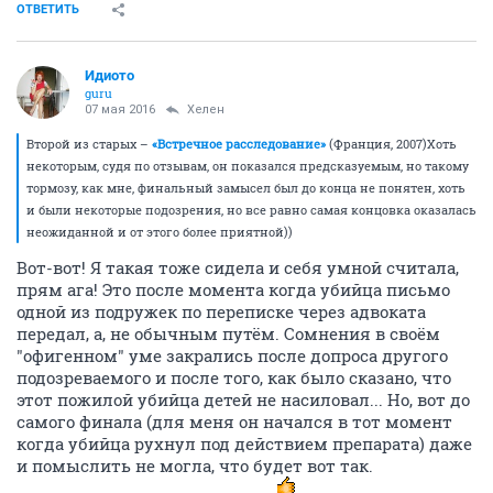
ОТВЕТИТЬ
Идиото
guru
07 мая 2016
Хелен
Второй из старых –
«Встречное расследование»
(Франция, 2007)Хоть
некоторым, судя по отзывам, он показался предсказуемым, но такому
тормозу, как мне, финальный замысел был до конца не понятен, хоть
и были некоторые подозрения, но все равно самая концовка оказалась
неожиданной и от этого более приятной))
Вот-вот! Я такая тоже сидела и себя умной считала,
прям ага! Это после момента когда убийца письмо
одной из подружек по переписке через адвоката
передал, а, не обычным путём. Сомнения в своём
"офигенном" уме закрались после допроса другого
подозреваемого и после того, как было сказано, что
этот пожилой убийца детей не насиловал... Но, вот до
самого финала (для меня он начался в тот момент
когда убийца рухнул под действием препарата) даже
и помыслить не могла, что будет вот так.