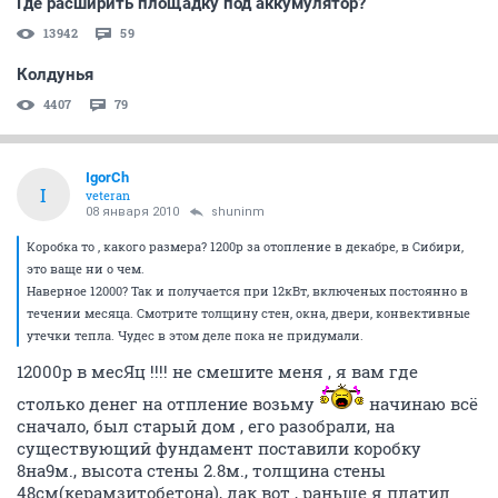
Где расширить площадку под аккумулятор?
13942
59
Колдунья
4407
79
IgorCh
I
veteran
08 января 2010
shuninm
Коробка то , какого размера? 1200р за отопление в декабре, в Сибири,
это ваще ни о чем.
Наверное 12000? Так и получается при 12кВт, включеных постоянно в
течении месяца. Смотрите толщину стен, окна, двери, конвективные
утечки тепла. Чудес в этом деле пока не придумали.
12000р в месЯц !!!! не смешите меня , я вам где
столько денег на отпление возьму
начинаю всё
сначало, был старый дом , его разобрали, на
существующий фундамент поставили коробку
8на9м., высота стены 2.8м., толщина стены
48см(керамзитобетона), дак вот , раньше я платил