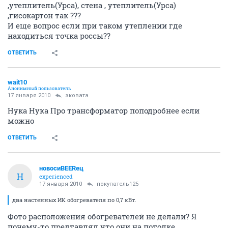
,утеплитель(Урса), стена , утеплитель(Урса)
,гисокартон так ???
И еще вопрос если при таком утеплении где
находиться точка россы??
ОТВЕТИТЬ
wait10
Анонимный пользователь
17 января 2010
эковата
Нука Нука Про трансформатор поподробнее если
можно
ОТВЕТИТЬ
новосиBEERец
Н
experienced
17 января 2010
покупатель125
два настенных ИК обогревателя по 0,7 кВт.
Фото расположения обогревателей не делали? Я
почему-то предтавлял что они на потолке