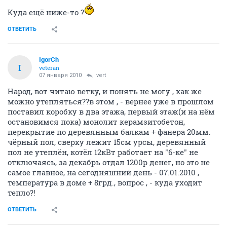
Куда ещё ниже-то ?
ОТВЕТИТЬ
IgorCh
I
veteran
07 января 2010
vert
Народ, вот читаю ветку, и понять не могу , как же
можно утепляться??в этом , - вернее уже в прошлом
поставил коробку в два этажа, первый этаж(и на нём
остановимся пока) монолит керамзитобетон,
перекрытие по деревянным балкам + фанера 20мм.
чёрный пол, сверху лежит 15см урсы, деревянный
пол не утеплён, котёл 12кВт работает на "6-ке" не
отключаясь, за декабрь отдал 1200р денег, но это не
самое главное, на сегодняшний день - 07.01.2010 ,
температура в доме + 8грд., вопрос , - куда уходит
тепло?!
ОТВЕТИТЬ