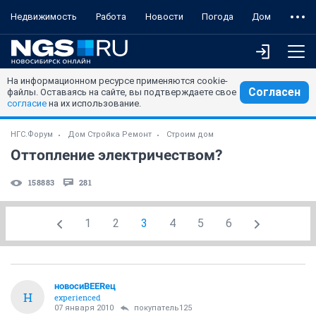
Недвижимость
Работа
Новости
Погода
Дом
На информационном ресурсе применяются cookie-
Согласен
файлы. Оставаясь на сайте, вы подтверждаете свое
согласие
на их использование.
НГС.Форум
Дом Стройка Ремонт
Строим дом
Оттопление электричеством?
158883
281
1
2
3
4
5
6
новосиBEERец
Н
experienced
07 января 2010
покупатель125