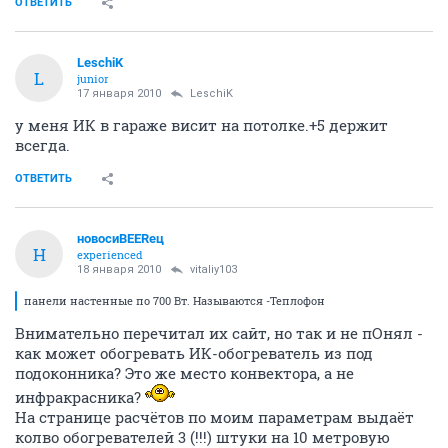
ОТВЕТИТЬ
LeschiK
L
junior
17 января 2010
LeschiK
у меня ИК в гараже висит на потолке.+5 держит
всегда.
ОТВЕТИТЬ
новосиBEERец
Н
experienced
18 января 2010
vitaliy103
панели настенные по 700 Вт. Называются -Теплофон
Внимательно перечитал их сайт, но так и не пОнял -
как может обогревать ИК-обогреватель из под
подоконника? Это же место конвектора, а не
инфракрасника?
На странице расчётов по моим параметрам выдаёт
колво обогревателей 3 (!!!) штуки на 10 метровую