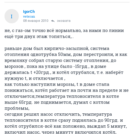
IgorCh
I
veteran
08 января 2010
эковата
не, с газ-ом точно всё нормально, за нами по линии
ещё три двух этаж топяться,..
раньше дом был кирпичо-засыпной, система
отопления однотрубка 50мм, дом перестроили, и как
времянку собрал старую систему отопления, до
морозов , пока на улице было -15грд., в доме
держалась t +20грд., и котёл отрубался, т.е. наберёт
нужную t, и отключается ,
как только наступили морозы, t в доме стала
понижаться, котёл работает на почти на пределе и не
отключается,температура теплоносителя в котле
выше 65грд. не поднимается, думал с котлом
проблемы,
сегодня решил насос отключить, температура
теплоносителя в котле сразу поднялась до 90грд. и
котёл отрубился-всё как положено, выждал 5 минут,
включил насос, через минуту включился котёл,