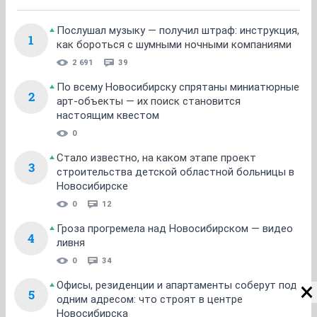
Послушал музыку — получил штраф: инструкция,
1
как бороться с шумными ночными компаниями
2 691
39
По всему Новосибирску спрятаны миниатюрные
2
арт-объекты — их поиск становится
настоящим квестом
0
Стало известно, на каком этапе проект
3
строительства детской областной больницы в
Новосибирске
0
12
Гроза прогремела над Новосибирском — видео
4
ливня
0
34
Офисы, резиденции и апартаменты соберут под
5
одним адресом: что строят в центре
Новосибирска