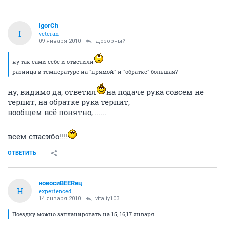
IgorCh
I
veteran
09 января 2010
Дозорный
ну так сами себе и ответили
разница в температуре на "прямой" и "обратке" большая?
ну, видимо да, ответил
на подаче рука совсем не
терпит, на обратке рука терпит,
вообщем всё понятно, ......
всем спасибо!!!!
ОТВЕТИТЬ
новосиBEERец
Н
experienced
14 января 2010
vitaliy103
Поездку можно запланировать на 15, 16,17 января.