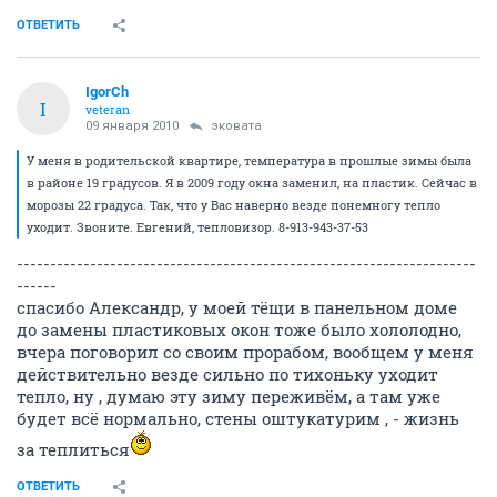
ОТВЕТИТЬ
IgorCh
I
veteran
09 января 2010
эковата
У меня в родительской квартире, температура в прошлые зимы была
в районе 19 градусов. Я в 2009 году окна заменил, на пластик. Сейчас в
морозы 22 градуса. Так, что у Вас наверно везде понемногу тепло
уходит. Звоните. Евгений, тепловизор. 8-913-943-37-53
---------------------------------------------------------------------
------
спасибо Александр, у моей тёщи в панельном доме
до замены пластиковых окон тоже было хололодно,
вчера поговорил со своим прорабом, вообщем у меня
действительно везде сильно по тихоньку уходит
тепло, ну , думаю эту зиму переживём, а там уже
будет всё нормально, стены оштукатурим , - жизнь
за теплиться
ОТВЕТИТЬ