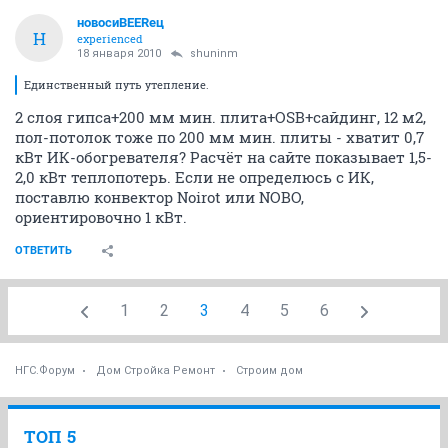
новосиBEERец
Н
experienced
18 января 2010
shuninm
Единственный путь утепление.
2 слоя гипса+200 мм мин. плита+OSB+сайдинг, 12 м2,
пол-потолок тоже по 200 мм мин. плиты - хватит 0,7
кВт ИК-обогревателя? Расчёт на сайте показывает 1,5-
2,0 кВт теплопотерь. Если не определюсь с ИК,
поставлю конвектор Noirot или NOBO,
ориентировочно 1 кВт.
ОТВЕТИТЬ
1
2
3
4
5
6
НГС.Форум
Дом Стройка Ремонт
Строим дом
ТОП 5