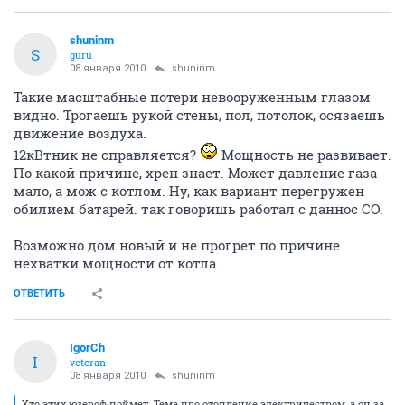
shuninm
S
guru
08 января 2010
shuninm
Такие масштабные потери невооруженным глазом
видно. Трогаешь рукой стены, пол, потолок, осязаешь
движение воздуха.
12кВтник не справляется?
Мощность не развивает.
По какой причине, хрен знает. Может давление газа
мало, а мож с котлом. Ну, как вариант перегружен
обилием батарей. так говоришь работал с даннос СО.
Возможно дом новый и не прогрет по причине
нехватки мощности от котла.
ОТВЕТИТЬ
IgorCh
I
veteran
08 января 2010
shuninm
Хто этих юзероф поймет. Тема про отопление электричеством, а он за