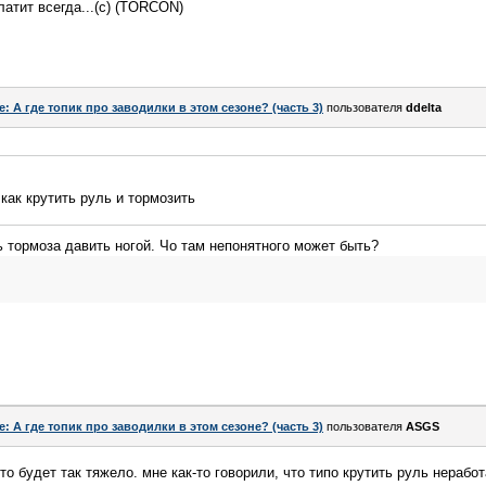
атит всегда...(c) (TORCON)
e: А где топик про заводилки в этом сезоне? (часть 3)
пользователя
ddelta
как крутить руль и тормозить
ь тормоза давить ногой. Чо там непонятного может быть?
e: А где топик про заводилки в этом сезоне? (часть 3)
пользователя
ASGS
 это будет так тяжело. мне как-то говорили, что типо крутить руль нера