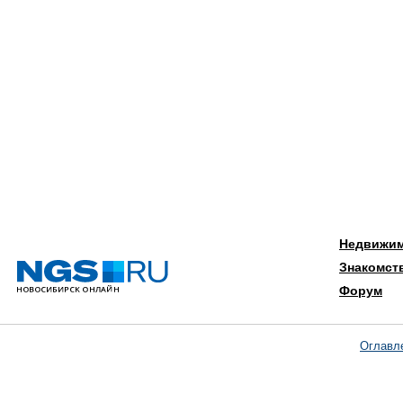
Недвижи
Знакомст
Форум
Оглавл