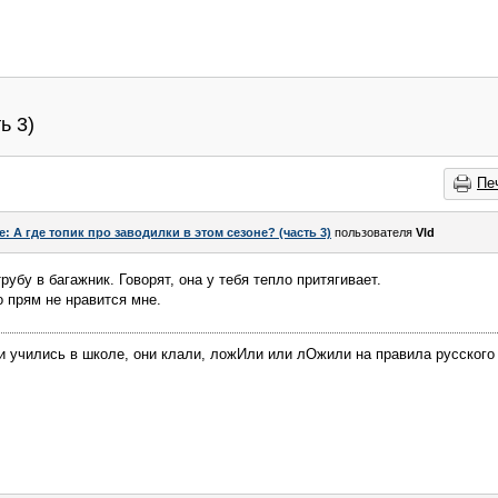
ь 3)
Пе
e: А где топик про заводилки в этом сезоне? (часть 3)
пользователя
Vld
рубу в багажник. Говорят, она у тебя тепло притягивает.
то прям не нравится мне.
ди учились в школе, они клали, ложИли или лОжили на правила русского