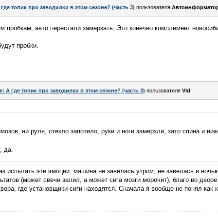
 где топик про заводилки в этом сезоне? (часть 3)
пользователя
Автоинформато
м пробкам, авто перестали замерзать. Это конечно комплимент новосиби
будут пробки.
e: А где топик про заводилки в этом сезоне? (часть 3)
пользователя
Vld
мозов, ни руля, стекло запотело, руки и ноги замерзли, зато спина и ни
, да.
аз испытать эти эмоции: машина не завелась утром, не завелась и ночью
ьтатов (может свечи залил, а может сига мозги морочит), благо во дворе
вора, где установщики сиги находятся. Сначала я вообще не понял как к