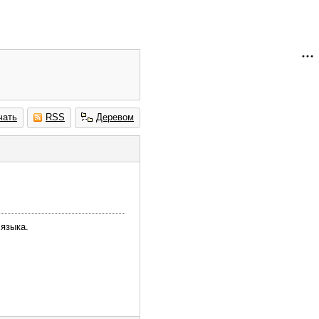
чать
RSS
Деревом
 языка.