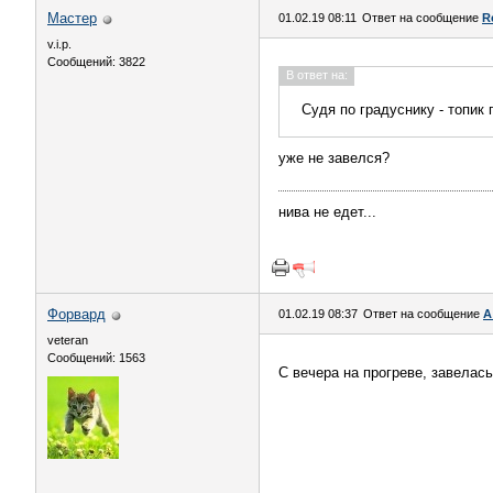
Мастер
01.02.19 08:11
Ответ на сообщение
R
v.i.p.
Сообщений: 3822
В ответ на:
Судя по градуснику - топик
уже не завелся?
нива не едет...
Форвард
01.02.19 08:37
Ответ на сообщение
А
veteran
Сообщений: 1563
С вечера на прогреве, завелас