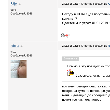
БДА
24.12.18 13:17
Ответ на сообщение
А
guru
Сообщений: 8058
Походу в НСКе судя по утренни
кончится?
Сдается мне утром 01.01.2019 
ddelta
24.12.18 13:34
Ответ на сообщение
R
v.i.p.
Сообщений: 5366
В ответ на:
Помню я эту поездку: ни тор
Безвомездность - факт
вот имел сегодня счастья как р
отогрев аккума не принес резул
меня и дотащил до соседнего д
потом кое как получилось