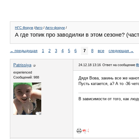
НГС.Форум
/
Авто
/
Авто-форум
/
А где топик про заводилки в этом сезоне? (част
1
2
3
4
5
6
7
8
все
←
предыдущая
следующая
→
Patrissiya
24.12.18 13:16
Ответ на сообщение
R
experienced
Сообщений: 988
Дядя Вова, закинь все же нанот
Пусть катается, а? А то -36 че
В зависимости от того, как лю