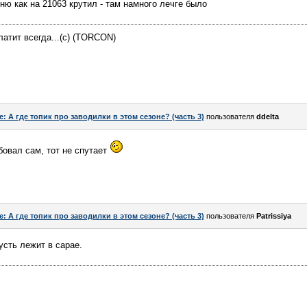
ню как на 21063 крутил - там намного лечге было
атит всегда...(c) (TORCON)
e: А где топик про заводилки в этом сезоне? (часть 3)
пользователя
ddelta
обовал сам, тот не спутает
e: А где топик про заводилки в этом сезоне? (часть 3)
пользователя
Patrissiya
усть лежит в сарае.