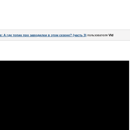
e: А где топик про заводилки в этом сезоне? (часть 3)
пользователя
Vld