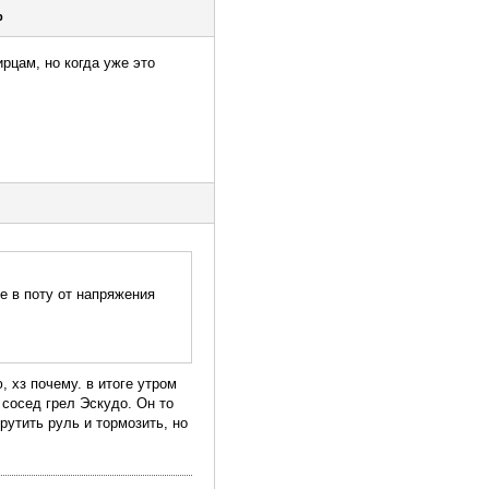
р
рцам, но когда уже это
же в поту от напряжения
, хз почему. в итоге утром
 сосед грел Эскудо. Он то
рутить руль и тормозить, но