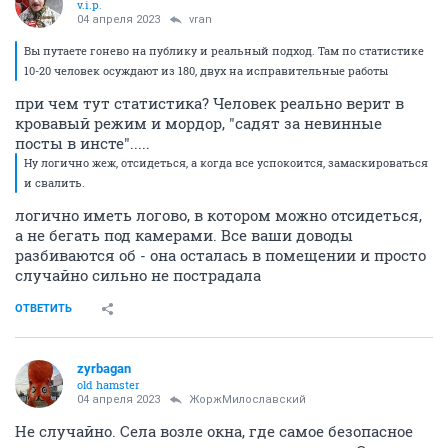
v.i.p.
04 апреля 2023
vran
Вы путаете гонево на публику и реальный подход. Там по статистике
10-20 человек осуждают из 180, двух на исправительные работы
при чем тут статистика? Человек реально верит в
кровавый режим и мордор, "садят за невинные
посты в инсте".....
Ну логично жеж, отсидеться, а когда все успокоится, замаскироваться
и свалить.
логично иметь логово, в котором можно отсидеться,
а не бегать под камерами. Все ваши доводы
разбиваются об - она осталась в помещении и просто
случайно сильно не пострадала
ОТВЕТИТЬ
zyrbagan
old hamster
04 апреля 2023
ЖоржМилославский
Не случайно. Села возле окна, где самое безопасное