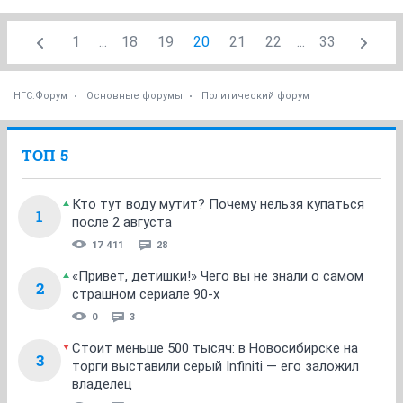
1
...
18
19
20
21
22
...
33
НГС.Форум
Основные форумы
Политический форум
ТОП 5
Кто тут воду мутит? Почему нельзя купаться
1
после 2 августа
17 411
28
«Привет, детишки!» Чего вы не знали о самом
2
страшном сериале 90-х
0
3
Стоит меньше 500 тысяч: в Новосибирске на
3
торги выставили серый Infiniti — его заложил
владелец