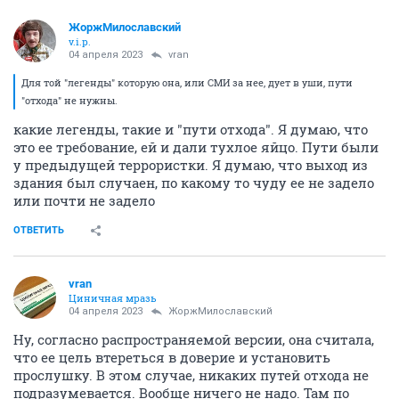
ЖоржМилославский
v.i.p.
04 апреля 2023
vran
Для той "легенды" которую она, или СМИ за нее, дует в уши, пути
"отхода" не нужны.
какие легенды, такие и "пути отхода". Я думаю, что
это ее требование, ей и дали тухлое яйцо. Пути были
у предыдущей террористки. Я думаю, что выход из
здания был случаен, по какому то чуду ее не задело
или почти не задело
ОТВЕТИТЬ
vran
Циничная мразь
04 апреля 2023
ЖоржМилославский
Ну, согласно распространяемой версии, она считала,
что ее цель втереться в доверие и установить
прослушку. В этом случае, никаких путей отхода не
подразумевается. Вообще ничего не надо. Там по