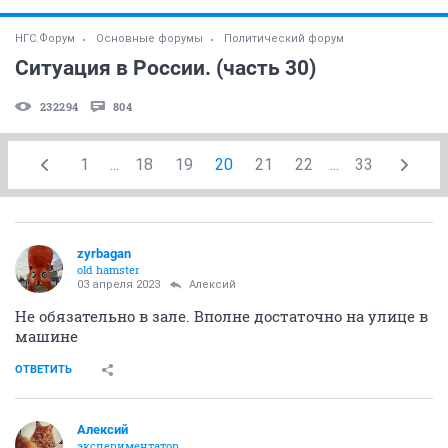
НГС.Форум
Основные форумы
Политический форум
Ситуация в России. (часть 30)
232294
804
1
...
18
19
20
21
22
...
33
zyrbagan
old hamster
03 апреля 2023
Алексий
Не обязательно в зале. Вполне достаточно на улице в
машине
ОТВЕТИТЬ
Алексий
экспериментатор