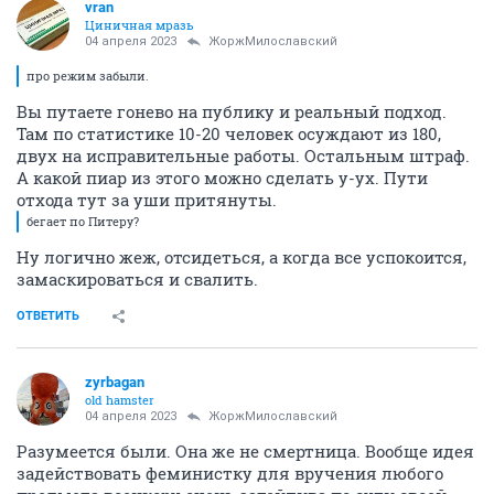
vran
Циничная мразь
04 апреля 2023
ЖоржМилославский
про режим забыли.
Вы путаете гонево на публику и реальный подход.
Там по статистике 10-20 человек осуждают из 180,
двух на исправительные работы. Остальным штраф.
А какой пиар из этого можно сделать у-ух. Пути
отхода тут за уши притянуты.
бегает по Питеру?
Ну логично жеж, отсидеться, а когда все успокоится,
замаскироваться и свалить.
ОТВЕТИТЬ
zyrbagan
old hamster
04 апреля 2023
ЖоржМилославский
Разумеется были. Она же не смертница. Вообще идея
задействовать феминистку для вручения любого