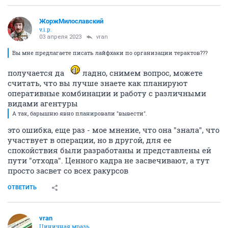
ЖоржМилославский
v.i.p.
03 апреля 2023
vran
Вы мне предлагаете писать лайфхаки по организации терактов???
получается да
ладно, снимем вопрос, можете
считать, что вы лучше знаете как планируют
оперативные комбинации и работу с различными
видами агентуры
А так, барышню явно планировали "вывести".
это ошибка, еще раз - мое мнение, что она "знала", что
участвует в операции, но в другой, для ее
спокойствия были разработаны и представлены ей
пути "отхода". Ценного кадра не засвечивают, а тут
просто засвет со всех ракурсов
ОТВЕТИТЬ
vran
Циничная мразь