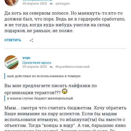
03 апреля 2023
zyrbagan
Да хоть на северном полюсе. Но маякнуть-то кто-то
должен был, что пора. Ведь не в гардеробе сработало,
и не тогда, когда куда-нибудь унесли на склад
подарков, не раньше, не позже.
ОТВЕТИТЬ
vran
Циничная мразь
03 апреля 2023
ЖоржМилославский
аши действия по использованию в темную
Вы мне предлагаете писать лайфхаки по
организации терактов???
в нашем случае бюджет минимальный
Ммм... смотря что считать бюджетом. Хочу обратить
Ваше внимание на пару аспектов. Если бы мадам
использовали втемную, то ибахнули(тм) бы вместе с
объектом. Тогда "концы в воду". А так, барышню явно
планировали "вывести". Значит ценный кадр. Во-