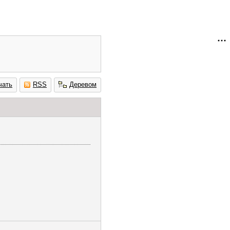
чать
RSS
Деревом