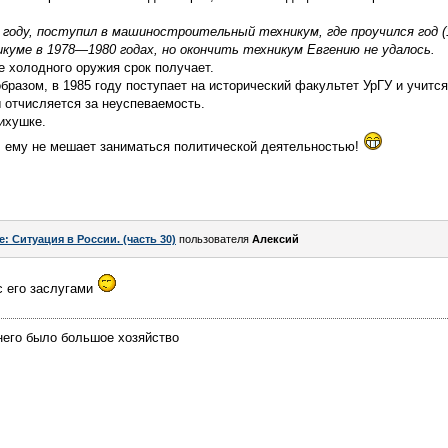
 году, поступил в машиностроительный техникум, где проучился год (1
куме в 1978—1980 годах, но окончить техникум Евгению не удалось.
 холодного оружия срок получает.
бразом, в 1985 году поступает на исторический факультет УрГУ и учитс
 отчисляется за неуспеваемость.
ихушке.
ой, ему не мешает заниматься политической деятельностью!
e: Ситуация в России. (часть 30)
пользователя
Алексий
с его заслугами
него было большое хозяйство