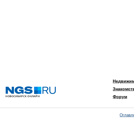
Недвижи
Знакомст
Форум
Оглавл