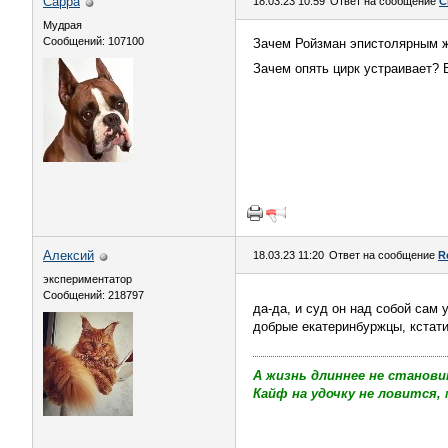
Сарра
18.03.23 10:59
Ответ на сообщение
С
Мудрая
Сообщений: 107100
Зачем Ройзман эпистолярным ж
Зачем опять цирк устраивает? 
Алексий
18.03.23 11:20
Ответ на сообщение
R
экспериментатор
Сообщений: 218797
да-да, и суд он над собой сам 
добрые екатеринбуржцы, кстат
А жизнь длиннее не станови
Кайф на удочку не ловится, 