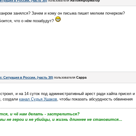
итуация в России. (часть 30)
пользователя
Автоинформатор
анром занялся? Зачем и кому он письма пишет мелким почерком?
Боится, что о нём позабудут?
e: Ситуация в России. (часть 30)
пользователя
Сарра
устроил, и на 14 суток под административный арест ради хайпа присел и
и, создали
канал Судья Ушаков
, чтобы показать абсурдность обвинения
тся, и чё нам делать - застрелиться?
мы не герои и не убийцы, и жизнь длиннее не становится...