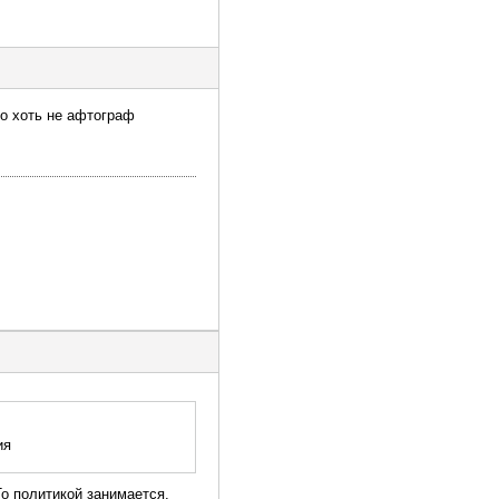
но хоть не афтограф
ия
То политикой занимается,