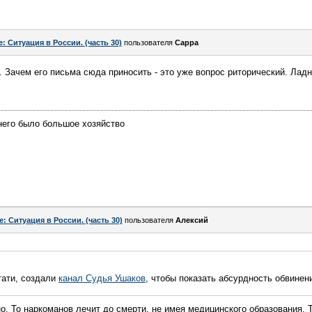
e: Ситуация в России. (часть 30)
пользователя
Сарра
ь. Зачем его письма сюда приносить - это уже вопрос риторический. Лад
него было большое хозяйство
e: Ситуация в России. (часть 30)
пользователя
Алексий
тати, создали
канал Судья Ушаков
, чтобы показать абсурдность обвинен
но. То наркоманов лечит до смерти, не имея медицинского образования. 