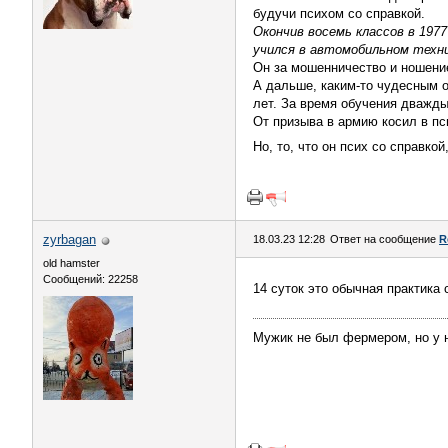
будучи психом со справкой.
Окончив восемь классов в 1977
учился в автомобильном техни
Он за мошенничество и ношение
А дальше, каким-то чудесным о
лет. За время обучения дважды
От призыва в армию косил в пс
Но, то, что он псих со справк
zyrbagan
18.03.23 12:28
Ответ на сообщение
R
old hamster
Сообщений: 22258
14 суток это обычная практика 
Мужик не был фермером, но у 