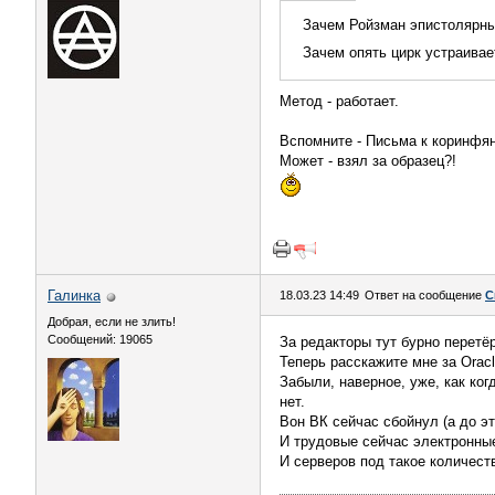
Зачем Ройзман эпистолярны
Зачем опять цирк устраивае
Метод - работает.
Вспомните - Письма к коринфяна
Может - взял за образец?!
Галинка
18.03.23 14:49
Ответ на сообщение
С
Добрая, если не злить!
Сообщений: 19065
За редакторы тут бурно перетё
Теперь расскажите мне за Oracl
Забыли, наверное, уже, как ког
нет.
Вон ВК сейчас сбойнул (а до эт
И трудовые сейчас электронны
И серверов под такое количес