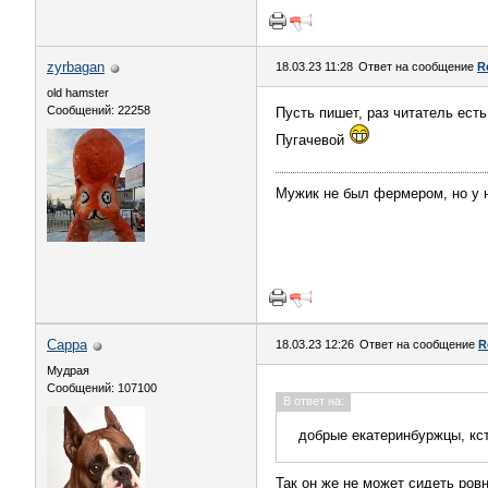
zyrbagan
18.03.23 11:28
Ответ на сообщение
R
old hamster
Сообщений: 22258
Пусть пишет, раз читатель ест
Пугачевой
Мужик не был фермером, но у 
Сарра
18.03.23 12:26
Ответ на сообщение
R
Мудрая
Сообщений: 107100
В ответ на:
добрые екатеринбуржцы, кс
Так он же не может сидеть ров