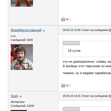
ЖоржМилославский
18.03.23 12:59
Ответ на сообщение
R
v.i.p.
Сообщений: 5269
В ответ на:
14 суток
это не демократично, собаку н
А вообще этот персонаж по мое
тишина, ну и видимо зарабатыв
Spirit
18.03.23 14:41
Ответ на сообщение
R
old hamster
Сообщений: 22033
В ответ на: