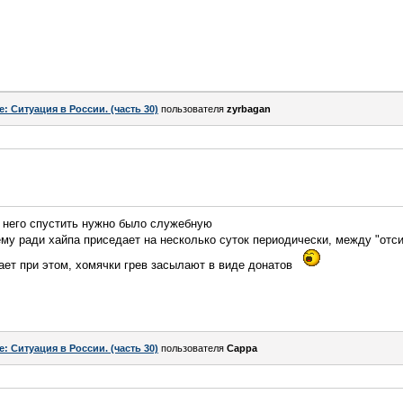
e: Ситуация в России. (часть 30)
пользователя
zyrbagan
а него спустить нужно было служебную
му ради хайпа приседает на несколько суток периодически, между "отс
ает при этом, хомячки грев засылают в виде донатов
e: Ситуация в России. (часть 30)
пользователя
Сарра