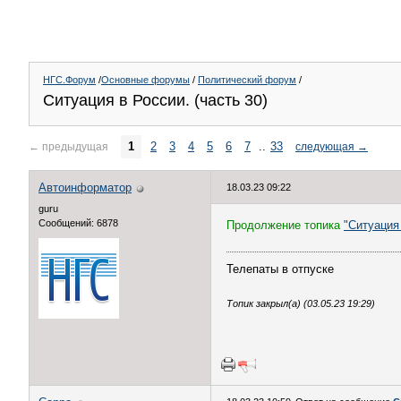
НГС.Форум
/
Основные форумы
/
Политический форум
/
Ситуация в России. (часть 30)
1
2
3
4
5
6
7
..
33
←
предыдущая
следующая
→
Автоинформатор
18.03.23 09:22
guru
Сообщений: 6878
Продолжение топика
"Ситуация 
Телепаты в отпуске
Топик закрыл(а) (03.05.23 19:29)