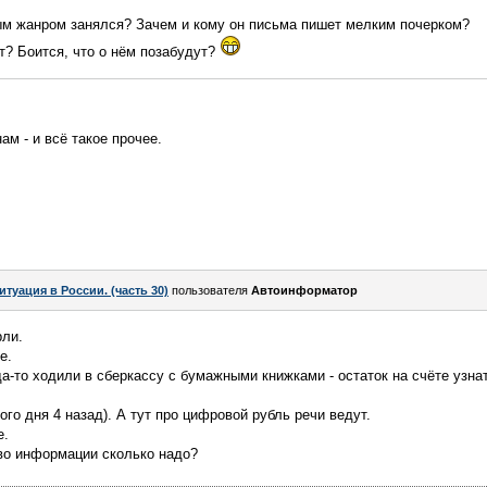
м жанром занялся? Зачем и кому он письма пишет мелким почерком?
т? Боится, что о нём позабудут?
м - и всё такое прочее.
итуация в России. (часть 30)
пользователя
Автоинформатор
рли.
e.
да-то ходили в сберкассу с бумажными книжками - остаток на счёте узнат
ого дня 4 назад). А тут про цифровой рубль речи ведут.
е.
тво информации сколько надо?