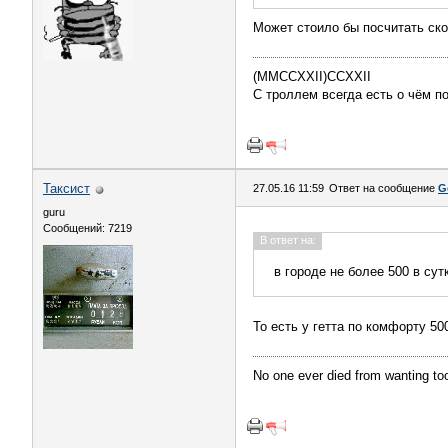
Может стоило бы посчитать ско
(MMCCXXII)CCXXII
С троллем всегда есть о чём п
Таксист
27.05.16 11:59
Ответ на сообщение
G
guru
Сообщений: 7219
В ответ на:
в городе не более 500 в су
То есть у гетта по комфорту 50
No one ever died from wanting t