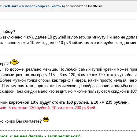
e: Gett-такси в Новосибирске (часть 4)
пользователя
GettNSK
е пойму?
 (включено 4 км), далее 10 рублей километр, за минуту Ничего не допл
включено 5 км и 10 мин), далее 10 рублей километр и 2 рубля каждая мин
дера?
о, что дороже, реально меньше. Но любой самый тупой кретин может пров
илометрах, потом сразу 115... 3 км 120, 4 км те же 120, а как чуть больш
. Более мутной точки опоры, как тариф Лидера, найти просто нельзя, чего 
р. Помним опять же, про их динамическое ценообразование и подъём цен
скидкой, без скидки мало кто ездит, но многие пользуются скидкой в 10%
чной карточкой 10% будут стоить 160 рублей, а 10 км 235 рублей.
час. 5 км стоят 130 рублей. 10 км стоят 200 рублей.
ко криво Вы считаете?
тся, и чё нам делать - застрелиться?