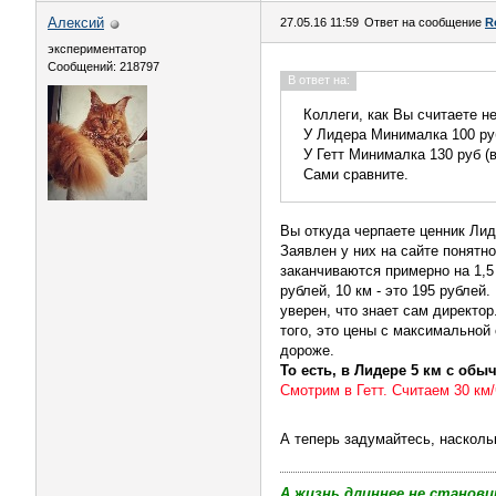
Алексий
27.05.16 11:59
Ответ на сообщение
R
экспериментатор
Сообщений: 218797
В ответ на:
Коллеги, как Вы считаете н
У Лидера Минималка 100 руб
У Гетт Минималка 130 руб (
Сами сравните.
Вы откуда черпаете ценник Ли
Заявлен у них на сайте понятн
заканчиваются примерно на 1,5 к
рублей, 10 км - это 195 рублей
уверен, что знает сам директо
того, это цены с максимальной 
дороже.
То есть, в Лидере 5 км с обы
Смотрим в Гетт. Считаем 30 км/
А теперь задумайтесь, насколь
А жизнь длиннее не станови