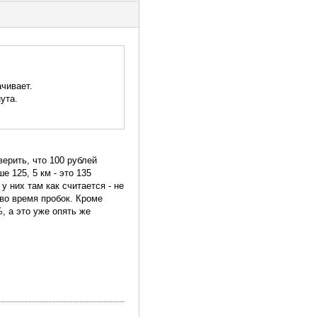
ачивает.
ута.
ерить, что 100 рублей
е 125, 5 км - это 135
у них там как считается - не
 во время пробок. Кроме
, а это уже опять же