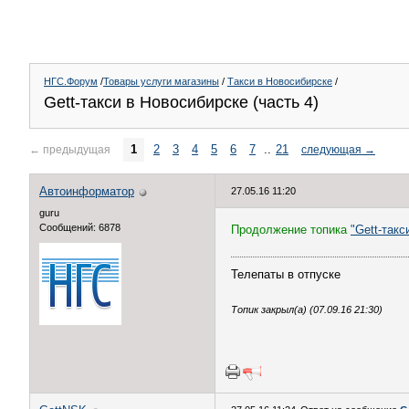
НГС.Форум
/
Товары услуги магазины
/
Такси в Новосибирске
/
Gett-такси в Новосибирске (часть 4)
1
2
3
4
5
6
7
..
21
←
предыдущая
следующая
→
Автоинформатор
27.05.16 11:20
guru
Сообщений: 6878
Продолжение топика
"Gett-такс
Телепаты в отпуске
Топик закрыл(а) (07.09.16 21:30)