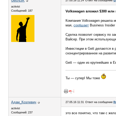
GettNSK
27.05.16 11:24
Ответ на сообщение
G
activist
Сообщений: 187
Volkswagen вложил $300 млн в
Компания Volkswagen решила ин
мая,
сообщает
Business Insider
Сделка позволит сервису по за
Вайсер. При этом использующи
Инвестиции в Gett делаются в 
сконцентрированное на развити
Gett — один из крупнейших в Ев
Ты — супер! Мы тоже
Адам_Козлевич
27.05.16 11:31
Ответ на сообщение
R
activist
Сообщений: 237
это все понятно, что там с жел