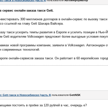
ett-такси в Новосибирске (часть 4)
пользователя
Автоинформатор
 сервис онлайн-заказа такси Gett.
вестировать 300 миллионов долларов в онлайн-сервис по вызову такси G
 со ссылкой на главу Gett Шахара Вайсера.
казу такси ускорить темпы развития в Европе и усилить позиции в Нью-
м Gett водителям Volkswagen предложит более выгодные условия покуп
рамках новой программы компании, заявили в Volkswagen. Автоконцерн 
и современных технологий.
ропе онлайн-сервисов заказа такси. Он работает в 60 европейских город
e: Gett-такси в Новосибирске (часть 4)
пользователя
GettNSK
ающими постоять в пробке за 120 рублей в час, очередь е?