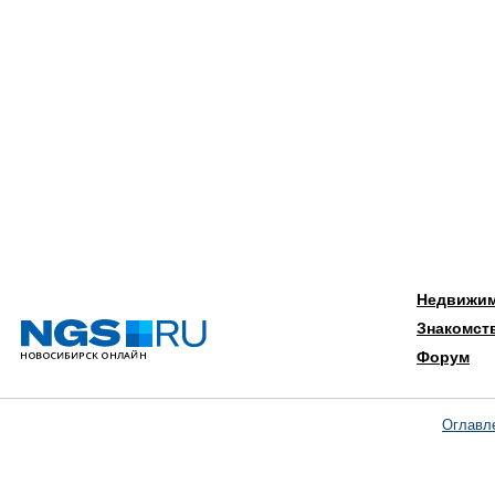
Недвижи
Знакомст
Форум
Оглавл