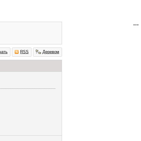
чать
RSS
Деревом