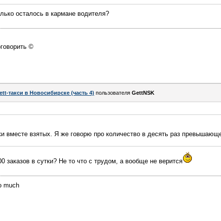
лько осталось в кармане водителя?
оговорить ©
ett-такси в Новосибирске (часть 4)
пользователя
GettNSK
тки вместе взятых. Я же говорю про количество в десять раз превышающ
00 заказов в сутки? Не то что с трудом, а вообще не верится
oo much