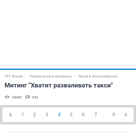
НГС.Форум
Товары услуги магазины
Такси в Новосибирске
Митинг "Хватит разваливать такси"
54445
432
1
2
3
4
5
6
7
...
9