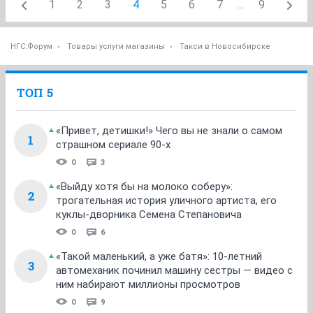
1
2
3
4
5
6
7
...
9
НГС.Форум
Товары услуги магазины
Такси в Новосибирске
ТОП 5
«Привет, детишки!» Чего вы не знали о самом
1
страшном сериале 90-х
0
3
«Выйду хотя бы на молоко соберу»:
2
трогательная история уличного артиста, его
куклы-дворника Семена Степановича
0
6
«Такой маленький, а уже батя»: 10-летний
3
автомеханик починил машину сестры — видео с
ним набирают миллионы просмотров
0
9