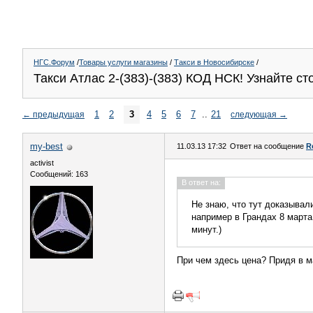
НГС.Форум
/
Товары услуги магазины
/
Такси в Новосибирске
/
Такси Атлас 2-(383)-(383) КОД НСК! Узнайте с
1
2
3
4
5
6
7
..
21
←
предыдущая
следующая
→
my-best
11.03.13 17:32
Ответ на сообщение
R
activist
Сообщений: 163
В ответ на:
Не знаю, что тут доказывали
например в Грандах 8 марта
минут.)
При чем здесь цена? Придя в м