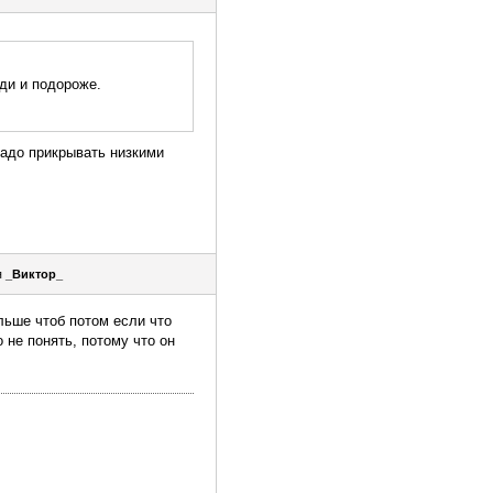
еди и подороже.
надо прикрывать низкими
я
_Виктор_
льше чтоб потом если что
 не понять, потому что он