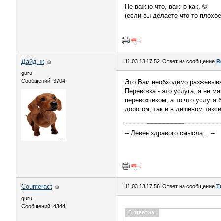
Не важно что, важно как. ©
(если вы делаете что-то плохое
Дайд_ж
11.03.13 17:52
Ответ на сообщение
R
guru
Сообщений: 3704
Это Вам необходимо разжевыв
Перевозка - это услуга, а не м
перевозчиком, а то что услуга 
дорогом, так и в дешевом такси
-- Левее здравого смысла... --
Counteract
11.03.13 17:56
Ответ на сообщение
Т
guru
Сообщений: 4344
В ответ на: