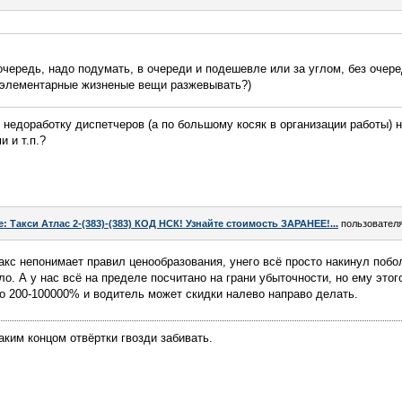
очередь, надо подумать, в очереди и подешевле или за углом, без очер
 элементарные жизненые вещи разжевывать?)
 недоработку диспетчеров (а по большому косяк в организации работы) 
 и т.п.?
e: Такси Атлас 2-(383)-(383) КОД НСК! Узнайте стоимость ЗАРАНЕЕ!...
пользовател
акс непонимает правил ценообразования, унего всё просто накинул побо
. А у нас всё на пределе посчитано на грани убыточности, но ему этого
то 200-100000% и водитель может скидки налево направо делать.
аким концом отвёртки гвозди забивать.