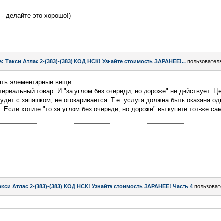
 - делайте это хорошо!)
e: Такси Атлас 2-(383)-(383) КОД НСК! Узнайте стоимость ЗАРАНЕЕ!...
пользовател
ать элементарные вещи.
атериальный товар. И "за углом без очереди, но дороже" не действует. Ц
будет с запашком, не оговаривается. Т.е. услуга должна быть оказана од
. Если хотите "то за углом без очереди, но дороже" вы купите тот-же сам
акси Атлас 2-(383)-(383) КОД НСК! Узнайте стоимость ЗАРАНЕЕ! Часть 4
пользоват