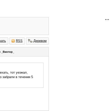
чать
RSS
Деревом
я
_Виктор_
уехать, тот уезжал,
з забрали в течении 5