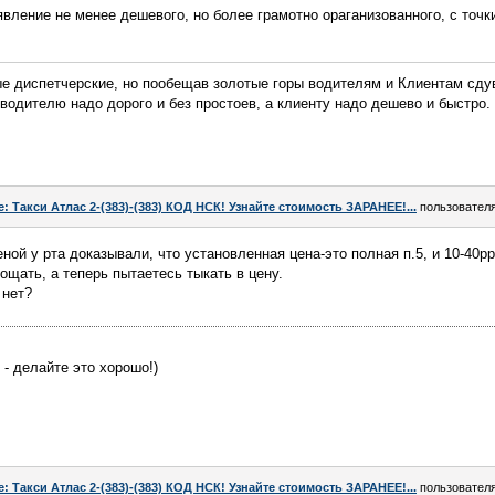
явление не менее дешевого, но более грамотно ораганизованного, с точк
е диспетчерские, но пообещав золотые горы водителям и Клиентам сдув
дителю надо дорого и без простоев, а клиенту надо дешево и быстро. 
e: Такси Атлас 2-(383)-(383) КОД НСК! Узнайте стоимость ЗАРАНЕЕ!...
пользовател
ной у рта доказывали, что установленная цена-это полная п.5, и 10-40pp
щать, а теперь пытаетесь тыкать в цену.
 нет?
 - делайте это хорошо!)
e: Такси Атлас 2-(383)-(383) КОД НСК! Узнайте стоимость ЗАРАНЕЕ!...
пользовател