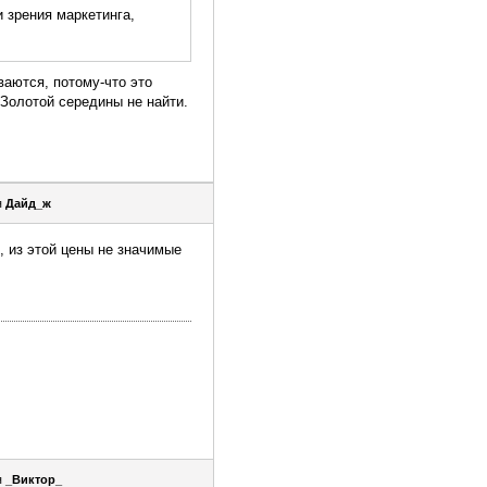
и зрения маркетинга,
аются, потому-что это
Золотой середины не найти.
я
Дайд_ж
, из этой цены не значимые
я
_Виктор_