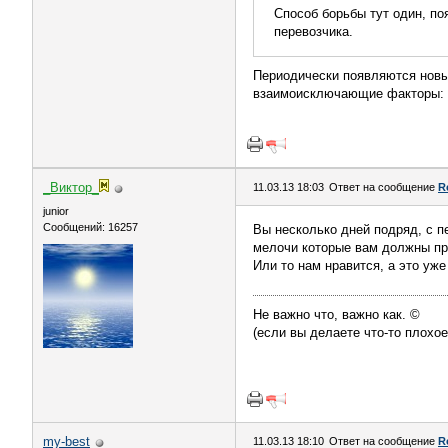
Способ борьбы тут один, по
перевозчика.
Периодически появляются новы
взаимоисключающие факторы: во
_Виктор_
11.03.13 18:03
Ответ на сообщение
R
juniоr
Сообщений: 16257
Вы несколько дней подряд, с пе
мелочи которые вам должны про
Или то нам нравится, а это уже
Не важно что, важно как. ©
(если вы делаете что-то плохое
my-best
11.03.13 18:10
Ответ на сообщение
R