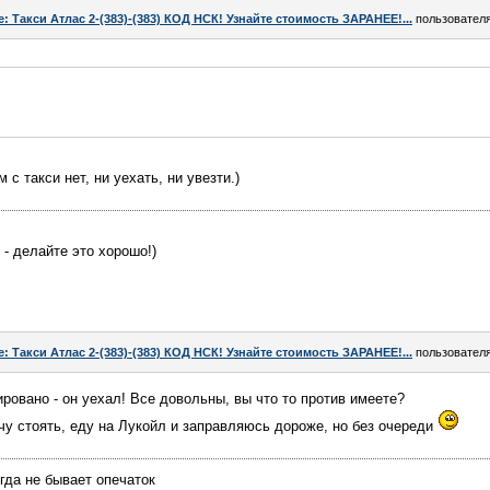
e: Такси Атлас 2-(383)-(383) КОД НСК! Узнайте стоимость ЗАРАНЕЕ!...
пользовател
 с такси нет, ни уехать, ни увезти.)
 - делайте это хорошо!)
e: Такси Атлас 2-(383)-(383) КОД НСК! Узнайте стоимость ЗАРАНЕЕ!...
пользовател
ровано - он уехал! Все довольны, вы что то против имеете?
очу стоять, еду на Лукойл и заправляюсь дороже, но без очереди
гда не бывает опечаток