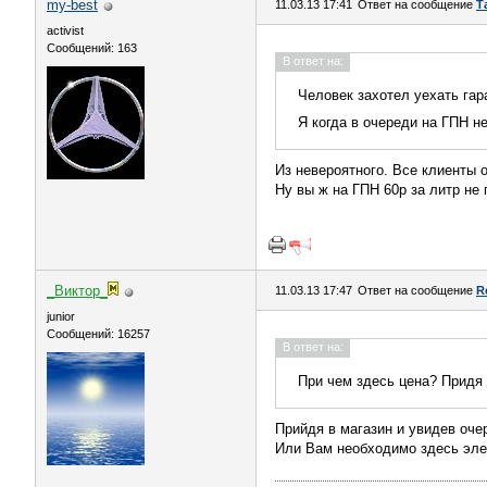
my-best
11.03.13 17:41
Ответ на сообщение
Т
activist
Сообщений: 163
В ответ на:
Человек захотел уехать гар
Я когда в очереди на ГПН н
Из невероятного. Все клиенты
Ну вы ж на ГПН 60р за литр не 
_Виктор_
11.03.13 17:47
Ответ на сообщение
R
juniоr
Сообщений: 16257
В ответ на:
При чем здесь цена? Придя 
Прийдя в магазин и увидев оче
Или Вам необходимо здесь эл