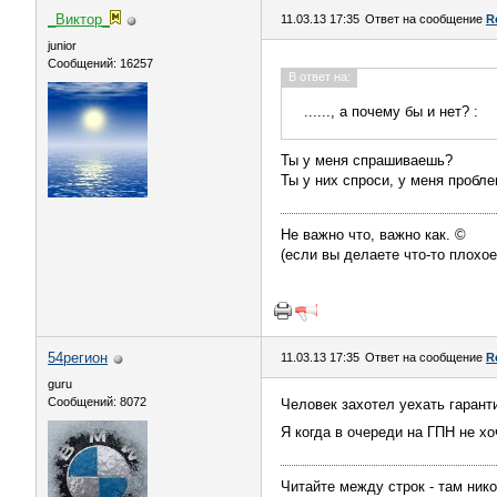
_Виктор_
11.03.13 17:35
Ответ на сообщение
R
juniоr
Сообщений: 16257
В ответ на:
......, а почему бы и нет? :
Ты у меня спрашиваешь?
Ты у них спроси, у меня проблем
Не важно что, важно как. ©
(если вы делаете что-то плохое
54регион
11.03.13 17:35
Ответ на сообщение
R
guru
Сообщений: 8072
Человек захотел уехать гаранти
Я когда в очереди на ГПН не х
Читайте междy строк - там нико