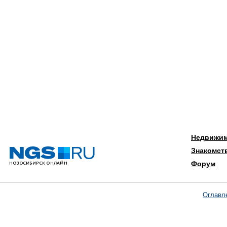
Недвижи
Знакомст
Форум
Оглавл