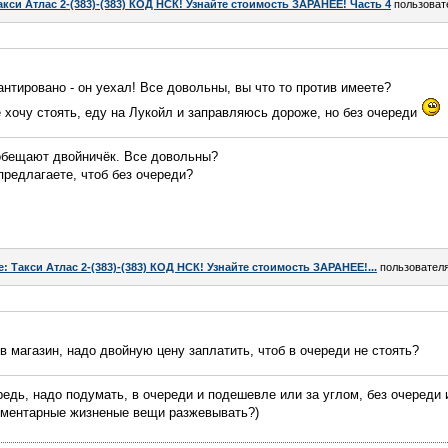
акси Атлас 2-(383)-(383) КОД НСК! Узнайте стоимость ЗАРАНЕЕ! Часть 4
пользоват
антировано - он уехал! Все довольны, вы что то против имеете?
е хочу стоять, еду на Лукойл и заправляюсь дороже, но без очереди
 обещают двойничёк. Все довольны?
предлагаете, чтоб без очереди?
e: Такси Атлас 2-(383)-(383) КОД НСК! Узнайте стоимость ЗАРАНЕЕ!...
пользовател
в магазин, надо двойную цену заплатить, чтоб в очереди не стоять?
редь, надо подумать, в очереди и подешевле или за углом, без очереди 
ементарные жизненые вещи разжевывать?)