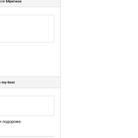
еля
54регион
я
my-best
и подороже.