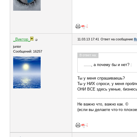
_Виктор_
11.03.13 17:41
Ответ на сообщение
R
juniоr
Сообщений: 16257
В ответ на:
......, а почему бы и нет? :
Ты у меня спрашиваешь?
Ты у НИХ спроси, у меня проблем
ОНИ ВСЕ здесь умные, бизнесы
Не важно что, важно как. ©
(если вы делаете что-то плохое