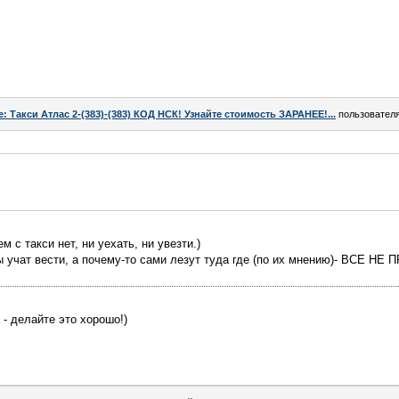
e: Такси Атлас 2-(383)-(383) КОД НСК! Узнайте стоимость ЗАРАНЕЕ!...
пользовател
 с такси нет, ни уехать, ни увезти.)
 учат вести, а почему-то сами лезут туда где (по их мнению)- ВСЕ НЕ
 - делайте это хорошо!)