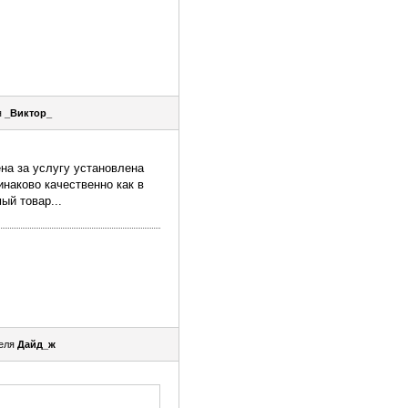
я
_Виктор_
ена за услугу установлена
инаково качественно как в
ый товар...
еля
Дайд_ж