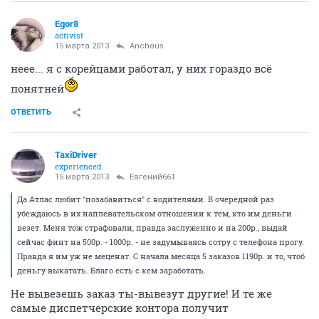
Egor8
activist
15 марта 2013
Anchous
неее... я с корейцами работал, у них гораздо всё
понятней
ОТВЕТИТЬ
TaxiDriver
experienced
15 марта 2013
Евгений661
Да Атлас любит "позабавиться" с водителями. В очередной раз
убеждаюсь в их наплевательском отношении к тем, кто им деньги
везет. Меня тож страфовали, правда заслуженно и на 200р., выдай
сейчас финт на 500р. - 1000р. - не задумываясь сотру с телефона прогу.
Правда я им уж не меценат. С начала месяца 5 заказов 1190р. и то, чтоб
деньгу выкатать. Благо есть с кем заработать.
Не вывезешь заказ ты-вывезут другие! И те же
самые диспетчерские контора получит