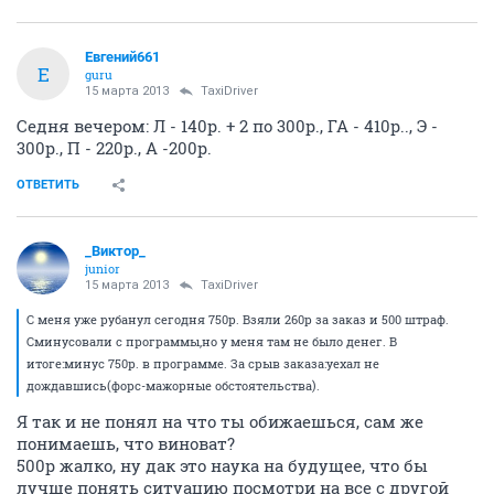
Евгений661
Е
guru
15 марта 2013
TaxiDriver
Седня вечером: Л - 140р. + 2 по 300р., ГА - 410р.., Э -
300р., П - 220р., А -200р.
ОТВЕТИТЬ
_Виктор_
juniоr
15 марта 2013
TaxiDriver
С меня уже рубанул сегодня 750р. Взяли 260р за заказ и 500 штраф.
Сминусовали с программы,но у меня там не было денег. В
итоге:минус 750р. в программе. За срыв заказа:уехал не
дождавшись(форс-мажорные обстоятельства).
Я так и не понял на что ты обижаешься, сам же
понимаешь, что виноват?
500p жалко, ну дак это наука на будущее, что бы
лучше понять ситуацию посмотри на все с другой