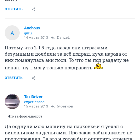
ОТВЕТИТЬ
Anchous
A
guru
14 марта 2013
DenzeL
Потому что 2-1.5 года назад они штрафами
безумными долбили за всё подряд, куча народа от
них ломанулась аки лоси. То что ты под раздачу не
попал...ну....могу только поздравить
ОТВЕТИТЬ
TaxiDriver
experienced
15 марта 2013
54регион
Что за форс-мажор?
Да боднули мою машину на парковке,и я уехал с
виновником за деньгами. Про заказ забыл,никого не
предупреждал. За это и готов был оплатить клиенту