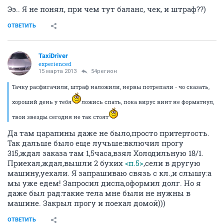
Ээ.. Я не понял, при чем тут баланс, чек, и штраф??)
ОТВЕТИТЬ
TaxiDriver
experienced
15 марта 2013
54регион
Тачку расфигачили, штраф наложили, нервы потрепали - чо сказать,
хороший день у тебя
ложись спать, пока вирус винт не форматнул,
твои звезды сегодня не так стоят
Да там царапины даже не было,просто притертость.
Так дальше было еще лучьше:включил прогу
315,ждал заказа там 1,5часа,взял Холодильную 18/1.
Приехал,ждал,вышли 2 бухих
<п.5>
,сели в другую
машину,уехали. Я запрашиваю связь с кл.,и слышу:а
мы уже едем! Запросил диспа,оформил долг. Но я
даже был рад:такие тела мне были не нужны в
машине. Закрыл прогу и поехал домой)))
ОТВЕТИТЬ