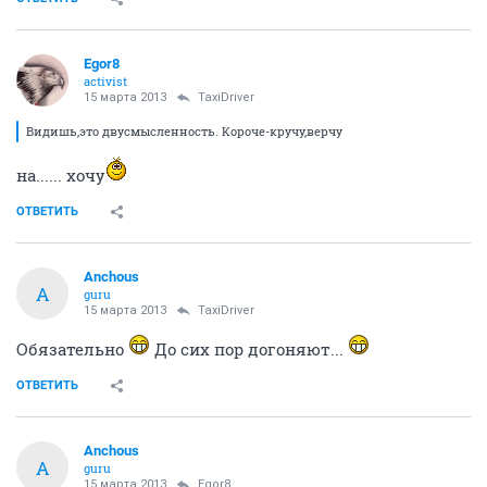
Egor8
activist
15 марта 2013
TaxiDriver
Видишь,это двусмысленность. Короче-кручу,верчу
на...... хочу
ОТВЕТИТЬ
Anchous
A
guru
15 марта 2013
TaxiDriver
Обязательно
До сих пор догоняют...
ОТВЕТИТЬ
Anchous
A
guru
15 марта 2013
Egor8