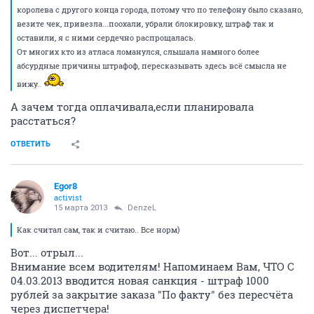
королева с другого конца города, потому что по телефону было сказано,
везите чек, привезла...поохали, убрали блокировку, штраф так и
оставили, я с ними сердечно распрощалась.
От многих кто из атласа ломанулся, слышала намного более
абсурдные причины штрафоф, пересказывать здесь всё смысла не
вижу..
А зачем тогда оплачивала,если планировала
расстаться?
ОТВЕТИТЬ
Egor8
activist
15 марта 2013
DenzeL
Как считал сам, так и считаю.. Все норм)
Вот... отрыл...
Внимание всем водителям! Напоминаем Вам, ЧТО С
04.03.2013 вводится новая санкция - штраф 1000
рублей за закрытие заказа "По факту" без пересчёта
через диспетчера!