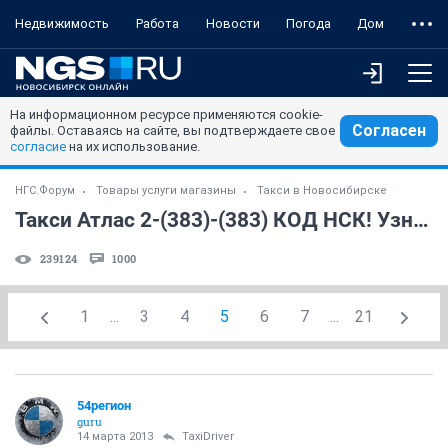
Недвижимость
Работа
Новости
Погода
Дом
На информационном ресурсе применяются cookie-
Согласен
файлы. Оставаясь на сайте, вы подтверждаете свое
согласие
на их использование.
НГС.Форум
Товары услуги магазины
Такси в Новосибирске
Такси Атлас 2-(383)-(383) КОД НСК! Узнайте стоимость ЗАРАНЕЕ! Часть 4
239124
1000
1
...
3
4
5
6
7
...
21
54регион
guru
14 марта 2013
TaxiDriver