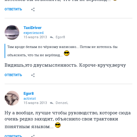
ОТВЕТИТЬ
TaxiDriver
experienced
15 марта 2013
Egor8
Там вроде белым по чёрному написано... Потом не хотелось бы
объяснять, что ты не верблюд...
Видишь,это двусмысленность. Короче-кручу,верчу
ОТВЕТИТЬ
Egor8
activist
15 марта 2013
DenzeL
Ну а вообще, лучше чтобы руководство, которое сюда
очень редко заходит, объяснило свои трактовки
понятным языком...
ОТВЕТИТЬ