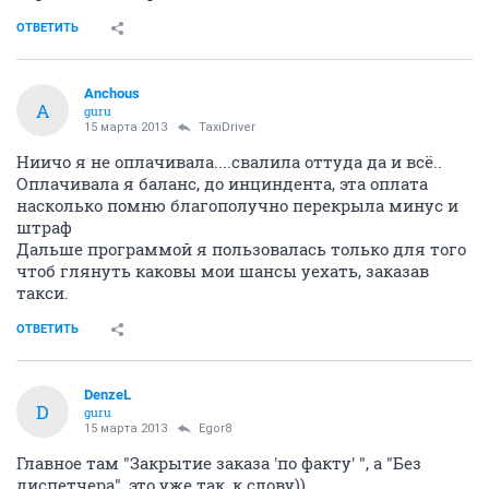
ОТВЕТИТЬ
Anchous
A
guru
15 марта 2013
TaxiDriver
Ниичо я не оплачивала....свалила оттуда да и всё..
Оплачивала я баланс, до инциндента, эта оплата
насколько помню благополучно перекрыла минус и
штраф
Дальше программой я пользовалась только для того
чтоб глянуть каковы мои шансы уехать, заказав
такси.
ОТВЕТИТЬ
DenzeL
D
guru
15 марта 2013
Egor8
Главное там "Закрытие заказа 'по факту' ", а "Без
диспетчера", это уже так, к слову))