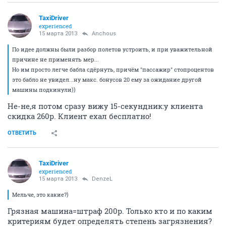
TaxiDriver
experienced
15 марта 2013
Anchous
По идее должны были разбор полетов устроить, и при уважительной
причине не применять мер...
Но им просто легче бабла сдёрнуть, причём "пассажир" стопроцентов
это бабло не увидел...ну макс. бонусов 20 ему за ожидание другой
машины подкинули))
Не-не,я потом сразу вижу 15-секундник:у клиента
скидка 260р. Клиент ехал бесплатно!
ОТВЕТИТЬ
TaxiDriver
experienced
15 марта 2013
DenzeL
Мельче, это какие?)
Грязная машина=штраф 200р. Только кто и по каким
критериям будет определять степень загрязнения?