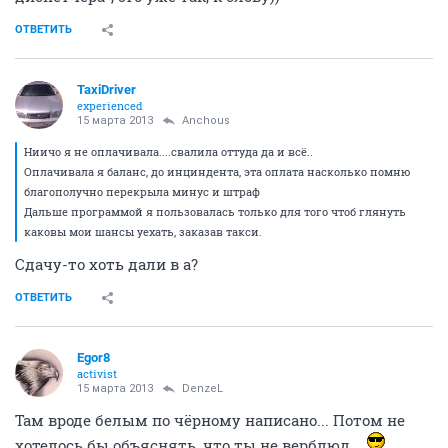
ОТВЕТИТЬ
TaxiDriver
experienced
15 марта 2013
Anchous
Ниичо я не оплачивала....свалила оттуда да и всё..
Оплачивала я баланс, до инциндента, эта оплата насколько помню
благополучно перекрыла минус и штраф
Дальше программой я пользовалась только для того чтоб глянуть
каковы мои шансы уехать, заказав такси.
Сдачу-то хоть дали в а?
ОТВЕТИТЬ
Egor8
activist
15 марта 2013
DenzeL
Там вроде белым по чёрному написано... Потом не
хотелось бы объяснять, что ты не верблюд...