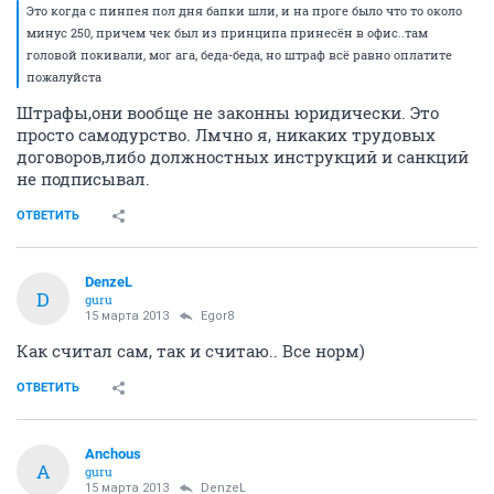
Это когда с пинпея пол дня бапки шли, и на проге было что то около
минус 250, причем чек был из принципа принесён в офис..там
головой покивали, мог ага, беда-беда, но штраф всё равно оплатите
пожалуйста
Штрафы,они вообще не законны юридически. Это
просто самодурство. Лмчно я, никаких трудовых
договоров,либо должностных инструкций и санкций
не подписывал.
ОТВЕТИТЬ
DenzeL
D
guru
15 марта 2013
Egor8
Как считал сам, так и считаю.. Все норм)
ОТВЕТИТЬ
Anchous
A
guru
15 марта 2013
DenzeL