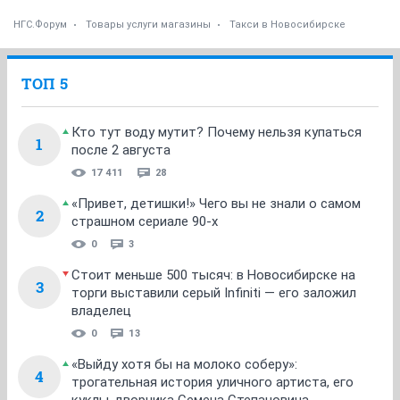
НГС.Форум
Товары услуги магазины
Такси в Новосибирске
ТОП 5
Кто тут воду мутит? Почему нельзя купаться
1
после 2 августа
17 411
28
«Привет, детишки!» Чего вы не знали о самом
2
страшном сериале 90-х
0
3
Стоит меньше 500 тысяч: в Новосибирске на
3
торги выставили серый Infiniti — его заложил
владелец
0
13
«Выйду хотя бы на молоко соберу»:
4
трогательная история уличного артиста, его