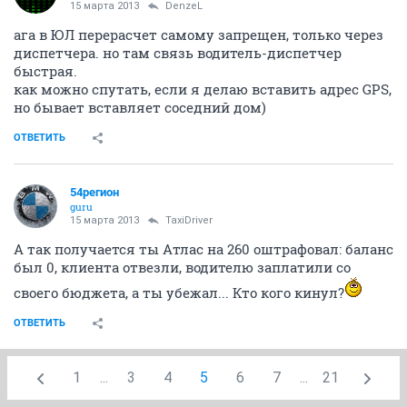
15 марта 2013
DenzeL
ага в ЮЛ перерасчет самому запрещен, только через
диспетчера. но там связь водитель-диспетчер
быстрая.
как можно спутать, если я делаю вставить адрес GPS,
но бывает вставляет соседний дом)
ОТВЕТИТЬ
54регион
guru
15 марта 2013
TaxiDriver
А так получается ты Атлас на 260 оштрафовал: баланс
был 0, клиента отвезли, водителю заплатили со
своего бюджета, а ты убежал... Кто кого кинул?
ОТВЕТИТЬ
1
...
3
4
5
6
7
...
21