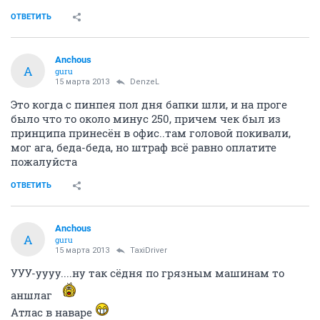
ОТВЕТИТЬ
Anchous
A
guru
15 марта 2013
DenzeL
Это когда с пинпея пол дня бапки шли, и на проге
было что то около минус 250, причем чек был из
принципа принесён в офис..там головой покивали,
мог ага, беда-беда, но штраф всё равно оплатите
пожалуйста
ОТВЕТИТЬ
Anchous
A
guru
15 марта 2013
TaxiDriver
УУУ-уууу....ну так сёдня по грязным машинам то
аншлаг
Атлас в наваре