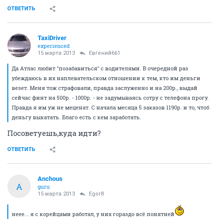
ОТВЕТИТЬ
TaxiDriver
experienced
15 марта 2013
Евгений661
Да Атлас любит "позабавиться" с водителями. В очередной раз
убеждаюсь в их наплевательском отношении к тем, кто им деньги
везет. Меня тож страфовали, правда заслуженно и на 200р., выдай
сейчас финт на 500р. - 1000р. - не задумываясь сотру с телефона прогу.
Правда я им уж не меценат. С начала месяца 5 заказов 1190р. и то, чтоб
деньгу выкатать. Благо есть с кем заработать.
Посоветуешь,куда идти?
ОТВЕТИТЬ
Anchous
A
guru
15 марта 2013
Egor8
неее... я с корейцами работал, у них гораздо всё понятней