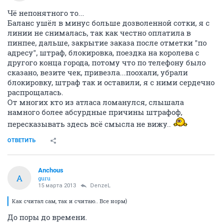
Чё непонятного то...
Баланс ушёл в минус больше дозволенной сотки, я с
линии не снималась, так как честно оплатила в
пинпее, дальше, закрытие заказа после отметки "по
адресу", штраф, блокировка, поездка на королева с
другого конца города, потому что по телефону было
сказано, везите чек, привезла...поохали, убрали
блокировку, штраф так и оставили, я с ними сердечно
распрощалась.
От многих кто из атласа ломанулся, слышала
намного более абсурдные причины штрафоф,
пересказывать здесь всё смысла не вижу..
ОТВЕТИТЬ
Anchous
A
guru
15 марта 2013
DenzeL
Как считал сам, так и считаю.. Все норм)
До поры до времени.