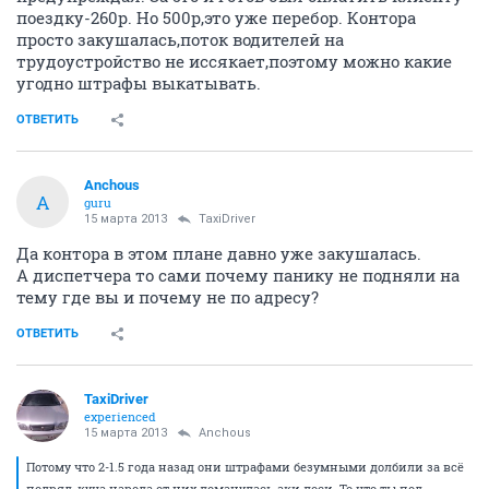
поездку-260р. Но 500р,это уже перебор. Контора
просто закушалась,поток водителей на
трудоустройство не иссякает,поэтому можно какие
угодно штрафы выкатывать.
ОТВЕТИТЬ
Anchous
A
guru
15 марта 2013
TaxiDriver
Да контора в этом плане давно уже закушалась.
А диспетчера то сами почему панику не подняли на
тему где вы и почему не по адресу?
ОТВЕТИТЬ
TaxiDriver
experienced
15 марта 2013
Anchous
Потому что 2-1.5 года назад они штрафами безумными долбили за всё
подряд, куча народа от них ломанулась аки лоси. То что ты под