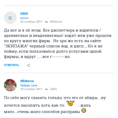
GRIG
G
junior
22 ноября 2011
Whitorse
Да вот и я об этом. Все диспетчера и водители /
адекватные и неадекватные/ ходят или уже прошли
по кругу многих фирм . Не зря же есть на сайте
"ЭКИПАЖА" черный список вод. и дисп.., Но я не
пойму, если пользовался долго услугами одной
фирмы, и вдруг .....все г--------но.
ОТВЕТИТЬ
Whitorse
Найди своё
22 ноября 2011
GRIG
По себе могу сказать только, что это от обиды...ну
хочется насолить хоть как-то
...жаль
мало...очень мало способов расправы