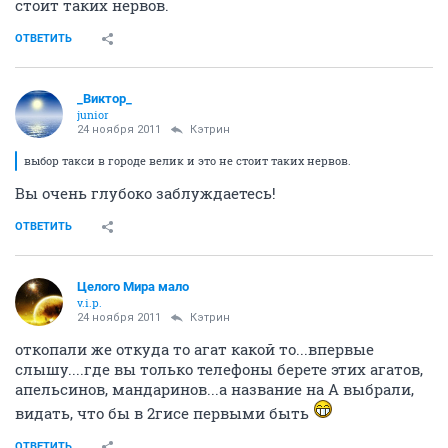
стоит таких нервов.
ОТВЕТИТЬ
_Виктор_
juniоr
24 ноября 2011
Кэтрин
выбор такси в городе велик и это не стоит таких нервов.
Вы очень глубоко заблуждаетесь!
ОТВЕТИТЬ
Целого Мира мало
v.i.p.
24 ноября 2011
Кэтрин
откопали же откуда то агат какой то...впервые
слышу....где вы только телефоны берете этих агатов,
апельсинов, мандаринов...а название на А выбрали,
видать, что бы в 2гисе первыми быть
ОТВЕТИТЬ