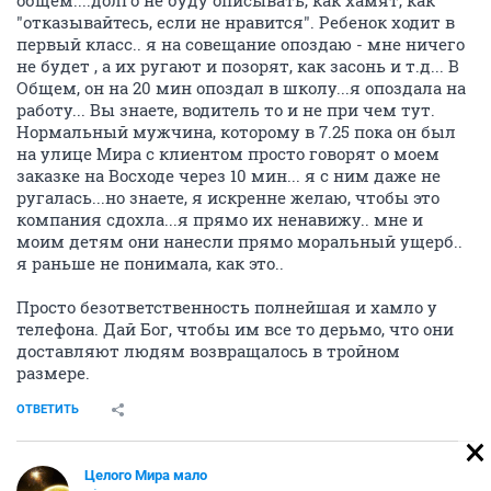
общем....долго не буду описывать, как хамят, как
"отказывайтесь, если не нравится". Ребенок ходит в
первый класс.. я на совещание опоздаю - мне ничего
не будет , а их ругают и позорят, как засонь и т.д... В
Общем, он на 20 мин опоздал в школу...я опоздала на
работу... Вы знаете, водитель то и не при чем тут.
Нормальный мужчина, которому в 7.25 пока он был
на улице Мира с клиентом просто говорят о моем
заказке на Восходе через 10 мин... я с ним даже не
ругалась...но знаете, я искренне желаю, чтобы это
компания сдохла...я прямо их ненавижу.. мне и
моим детям они нанесли прямо моральный ущерб..
я раньше не понимала, как это..
Просто безответственность полнейшая и хамло у
телефона. Дай Бог, чтобы им все то дерьмо, что они
доставляют людям возвращалось в тройном
размере.
ОТВЕТИТЬ
Целого Мира мало