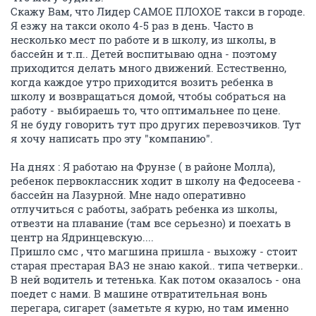
Скажу Вам, что Лидер САМОЕ ПЛОХОЕ такси в городе.
Я езжу на такси около 4-5 раз в день. Часто в
несколько мест по работе и в школу, из школы, в
бассейн и т.п.. Детей воспитываю одна - поэтому
приходится делать много движений. Естественно,
когда каждое утро приходится возить ребенка в
школу и возвращаться домой, чтобы собраться на
работу - выбираешь то, что оптимальнее по цене.
Я не буду говорить тут про других перевозчиков. Тут
я хочу написать про эту "компанию".
На днях : Я работаю на Фрунзе ( в районе Молла),
ребенок первоклассник ходит в школу на Федосеева -
бассейн на Лазурной. Мне надо оперативно
отлучиться с работы, забрать ребенка из школы,
отвезти на плавание (там все серьезно) и поехать в
центр на Ядринцевскую....
Пришло смс , что магшина пришла - выхожу - стоит
старая престарая ВАЗ не знаю какой.. типа четверки..
В ней водитель и тетенька. Как потом оказалось - она
поедет с нами. В машине отвратительная вонь
перегара, сигарет (заметьте я курю, но там именно