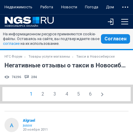
Недвижимость
Работа
Новости
Погода
Дом
На информационном ресурсе применяются cookie-
Согласен
файлы. Оставаясь на сайте, вы подтверждаете свое
согласие
на их использование.
НГС.Форум
Товары услуги магазины
Такси в Новосибирске
Негативные отзывы о такси в Новосибирске.
74196
284
1
2
3
4
5
6
Algrael
A
junior
20 ноября 2011