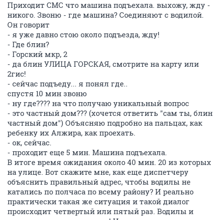
Приходит СМС что машина подъехала. выхожу, жду -
никого. Звоню - где машина? Соединяют с водилой.
Он говорит
- я уже давно стою около подъезда, жду!
- Где блин?
- Горский мкр, 2
- да блин УЛИЦА ГОРСКАЯ, смотрите на карту или
2гис!
- сейчас подъеду... я понял где..
спустя 10 мин звоню
- ну где???? на что получаю уникальный вопрос
- это частный дом??? (хочется ответить "сам ты, блин
частный дом") Объясняю подробно на пальцах, как
ребенку их Алжира, как проехать.
- ок, сейчас.
- проходит еще 5 мин. Машина подъехала.
В итоге время ожидания около 40 мин. 20 из которых
на улице. Вот скажите мне, как еще диспетчеру
объяснить правильный адрес, чтобы водилы не
катались по полчаса по всему району? И реально
практически такая же ситуация и такой диалог
происходит четвертый или пятый раз. Водилы и