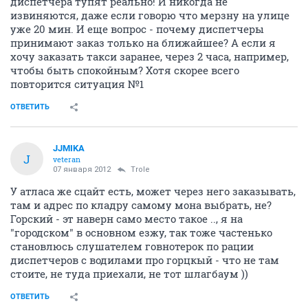
диспетчера тупят реально! И никогда не
извиняются, даже если говорю что мерзну на улице
уже 20 мин. И еще вопрос - почему диспетчеры
принимают заказ только на ближайшее? А если я
хочу заказать такси заранее, через 2 часа, например,
чтобы быть спокойным? Хотя скорее всего
повторится ситуация №1
ОТВЕТИТЬ
JJMIKA
J
veteran
07 января 2012
Trole
У атласа же сцайт есть, может через него заказывать,
там и адрес по кладру самому мона выбрать, не?
Горский - эт наверн само место такое .., я на
"городском" в основном езжу, так тоже частенько
становлюсь слушателем говнотерок по рации
диспетчеров с водилами про горцкый - что не там
стоите, не туда приехали, не тот шлагбаум ))
ОТВЕТИТЬ