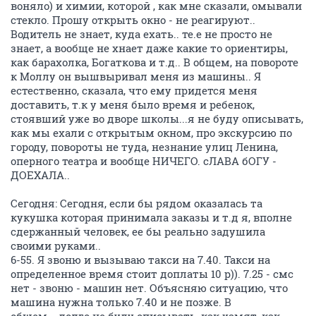
воняло) и химии, которой , как мне сказали, омывали
стекло. Прошу открыть окно - не реагируют..
Водитель не знает, куда ехать.. те.е не просто не
знает, а вообще не хнает даже какие то ориентиры,
как барахолка, Богаткова и т.д.. В общем, на повороте
к Моллу он вышвыривал меня из машины.. Я
естественно, сказала, что ему придется меня
доставить, т.к у меня было время и ребенок,
стоявший уже во дворе школы...я не буду описывать,
как мы ехали с открытым окном, про экскурсию по
городу, повороты не туда, незнание улиц Ленина,
оперного театра и вообще НИЧЕГО. сЛАВА бОГУ -
ДОЕХАЛА..
Сегодня: Сегодня, если бы рядом оказалась та
кукушка которая принимала заказы и т.д я, вполне
сдержанный человек, ее бы реально задушила
своими руками..
6-55. Я звоню и вызываю такси на 7.40. Такси на
определенное время стоит доплаты 10 р)). 7.25 - смс
нет - звоню - машин нет. Объясняю ситуацию, что
машина нужна только 7.40 и не позже. В