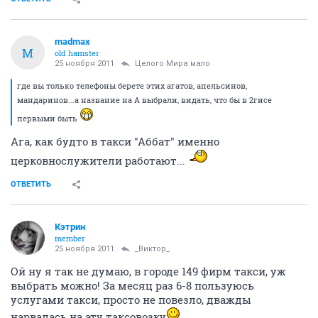
madmax
M
old hamster
25 ноября 2011
Целого Мира мало
где вы только телефоны берете этих агатов, апельсинов,
мандаринов...а название на А выбрали, видать, что бы в 2гисе
первыми быть
Ага, как будто в такси "Аббат" именно
церковнослужители работают...
ОТВЕТИТЬ
Кэтрин
member
25 ноября 2011
_Виктор_
Ой ну я так не думаю, в городе 149 фирм такси, уж
выбрать можно! За месяц раз 6-8 пользуюсь
услугами такси, просто не повезло, дважды
нарвалась на эту таксовозку