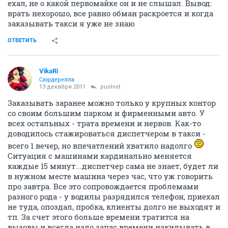
ехал, не о какой первомайке он и не слышал. Вывод:
врать нехорошо, все равно обман раскроется и когда
заказывать такси я уже не знаю
ОТВЕТИТЬ
VikaRi
Сюрдерелла
13 декабря 2011
pushist
Заказывать заранее можно только у крупных контор
со своим большим парком и фирменными авто. У
всех остальных - трата времени и нервов. Как-то
доводилось стажироваться диспетчером в такси -
всего 1 вечер, но впечатлений хватило надолго
Ситуация с машинами кардинально меняется
каждые 15 минут...диспетчер сама не знает, будет ли
в нужном месте машина через час, что уж говорить
про завтра. Все это сопровождается проблемами
разного рода - у водилы разрядился телефон, приехал
не туда, опоздал, пробка, клиенты долго не выходят и
тп. За счет этого больше времени тратится на
вызовы и всегда надо запас времени накидывать в