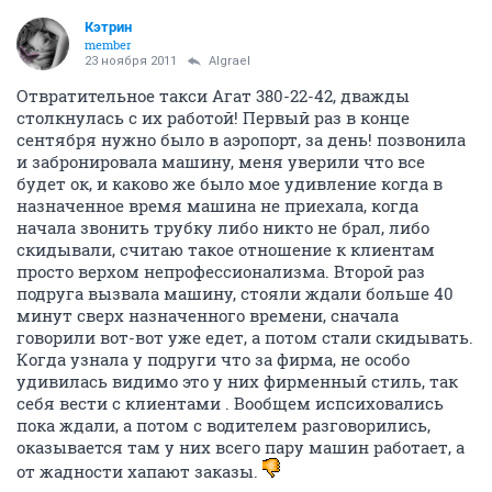
Кэтрин
member
23 ноября 2011
Algrael
Отвратительное такси Агат 380-22-42, дважды
столкнулась с их работой! Первый раз в конце
сентября нужно было в аэропорт, за день! позвонила
и забронировала машину, меня уверили что все
будет ок, и каково же было мое удивление когда в
назначенное время машина не приехала, когда
начала звонить трубку либо никто не брал, либо
скидывали, считаю такое отношение к клиентам
просто верхом непрофессионализма. Второй раз
подруга вызвала машину, стояли ждали больше 40
минут сверх назначенного времени, сначала
говорили вот-вот уже едет, а потом стали скидывать.
Когда узнала у подруги что за фирма, не особо
удивилась видимо это у них фирменный стиль, так
себя вести с клиентами . Вообщем испсиховались
пока ждали, а потом с водителем разговорились,
оказывается там у них всего пару машин работает, а
от жадности хапают заказы.