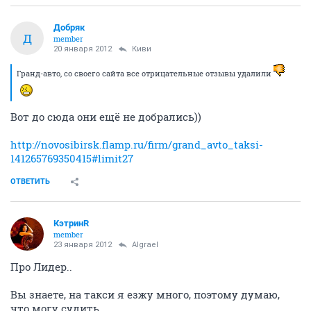
Добряк
Д
member
20 января 2012
Киви
Гранд-авто, со своего сайта все отрицательные отзывы удалили
Вот до сюда они ещё не добрались))
http://novosibirsk.flamp.ru/firm/grand_avto_taksi-
141265769350415#limit27
ОТВЕТИТЬ
КэтринR
member
23 января 2012
Algrael
Про Лидер..
Вы знаете, на такси я езжу много, поэтому думаю,
что могу судить.