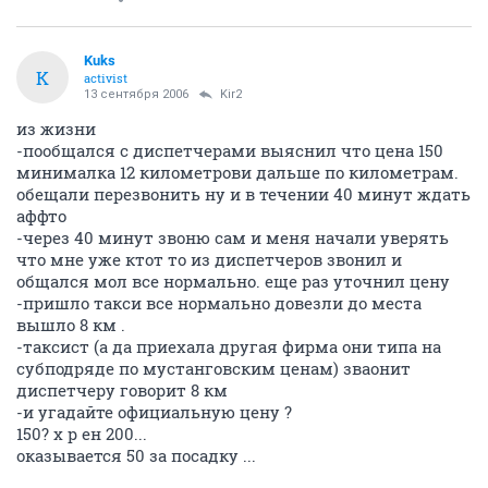
Kuks
K
activist
13 сентября 2006
Kir2
из жизни
-пообщался с диспетчерами выяснил что цена 150
минималка 12 километрови дальше по километрам.
обещали перезвонить ну и в течении 40 минут ждать
аффто
-через 40 минут звоню сам и меня начали уверять
что мне уже ктот то из диспетчеров звонил и
общался мол все нормально. еще раз уточнил цену
-пришло такси все нормально довезли до места
вышло 8 км .
-таксист (а да приехала другая фирма они типа на
субподряде по мустанговским ценам) зваонит
диспетчеру говорит 8 км
-и угадайте официальную цену ?
150? х р ен 200...
оказывается 50 за посадку ...