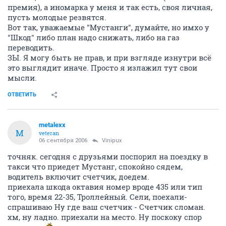
премия), а иномарка у меня и так есть, своя личная,
пусть молодые резвятся.
Вот так, уважаемые "Мустанги", думайте, но имхо у
"Шкод" либо план надо снижать, либо на газ
переводить.
ЗЫ. Я могу быть не прав, и при взгляде изнутри всё
это выглядит иначе. Просто я излажил тут свои
мысли.
ОТВЕТИТЬ
metalexx
M
veteran
06 сентября 2006
Vinipux
точняк. сегодня с друзьями поспорил на поездку в
такси что приедет Мустанг, спокойно сядем,
водитель включит счетчик, доедем.
приехала шкода октавия номер вроде 435 или тип
того, время 22-35, Троллейный. Сели, поехали-
спрашиваю Ну где ваш счетчик - Счетчик сломан.
хм, ну ладно. приехали на место. Ну поскоку спор