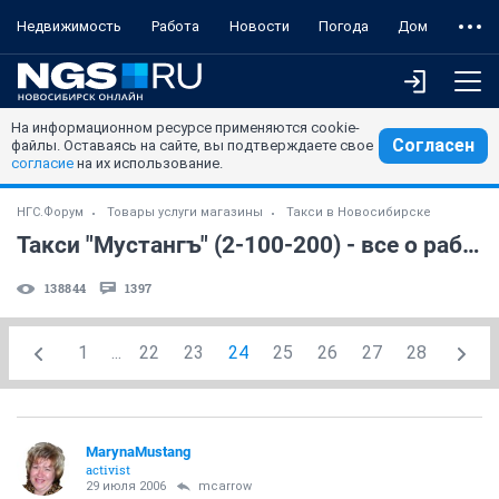
Недвижимость
Работа
Новости
Погода
Дом
На информационном ресурсе применяются cookie-
Согласен
файлы. Оставаясь на сайте, вы подтверждаете свое
согласие
на их использование.
НГС.Форум
Товары услуги магазины
Такси в Новосибирске
Такси "Мустангъ" (2-100-200) - все о работе
138844
1397
1
...
22
23
24
25
26
27
28
MarynaMustang
activist
29 июля 2006
mcarrow