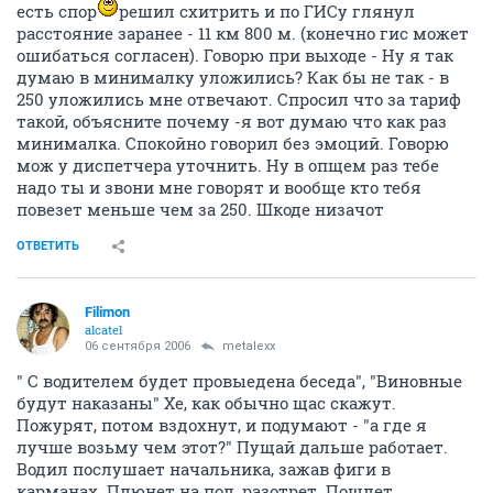
есть спор
решил схитрить и по ГИСу глянул
расстояние заранее - 11 км 800 м. (конечно гис может
ошибаться согласен). Говорю при выходе - Ну я так
думаю в минималку уложились? Как бы не так - в
250 уложились мне отвечают. Спросил что за тариф
такой, объясните почему -я вот думаю что как раз
минималка. Спокойно говорил без эмоций. Говорю
мож у диспетчера уточнить. Ну в опщем раз тебе
надо ты и звони мне говорят и вообще кто тебя
повезет меньше чем за 250. Шкоде низачот
ОТВЕТИТЬ
Filimon
alcatel
06 сентября 2006
metalexx
" С водителем будет провыедена беседа", "Виновные
будут наказаны" Хе, как обычно щас скажут.
Пожурят, потом вздохнут, и подумают - "а где я
лучше возьму чем этот?" Пущай дальше работает.
Водил послушает начальника, зажав фиги в
карманах. Плюнет на пол, разотрет. Пошлет