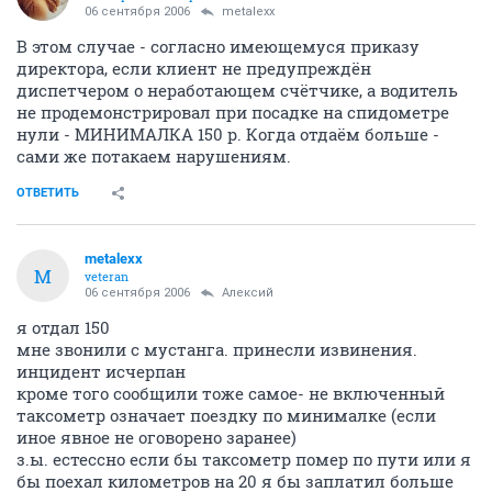
06 сентября 2006
metalexx
В этом случае - согласно имеющемуся приказу
директора, если клиент не предупреждён
диспетчером о неработающем счётчике, а водитель
не продемонстрировал при посадке на спидометре
нули - МИНИМАЛКА 150 р. Когда отдаём больше -
сами же потакаем нарушениям.
ОТВЕТИТЬ
metalexx
M
veteran
06 сентября 2006
Алексий
я отдал 150
мне звонили с мустанга. принесли извинения.
инцидент исчерпан
кроме того сообщили тоже самое- не включенный
таксометр означает поездку по минималке (если
иное явное не оговорено заранее)
з.ы. естессно если бы таксометр помер по пути или я
бы поехал километров на 20 я бы заплатил больше