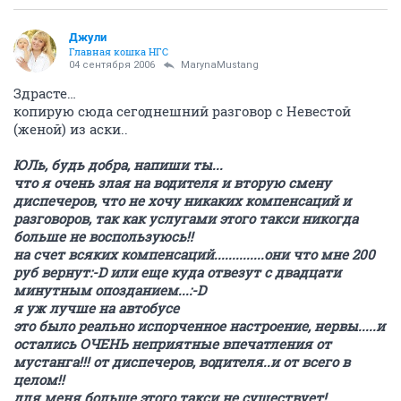
Джули
Главная кошка НГС
04 сентября 2006
MarynaMustang
Здрасте…
копирую сюда сегоднешний разговор с Невестой
(женой) из аски..
ЮЛь, будь добра, напиши ты...
что я очень злая на водителя и вторую смену
диспечеров, что не хочу никаких компенсаций и
разговоров, так как услугами этого такси никогда
больше не воспользуюсь!!
на счет всяких компенсаций..............они что мне 200
руб вернут:-D или еще куда отвезут с двадцати
минутным опозданием...:-D
я уж лучше на автобусе
это было реально испорченное настроение, нервы.....и
остались ОЧЕНЬ неприятные впечатления от
мустанга!!! от диспечеров, водителя..и от всего в
целом!!
для меня больше этого такси не существует!