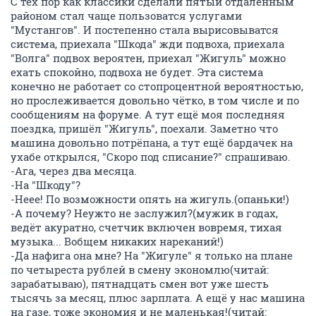
С тех пор как классики сделали пятый отдалённым
районом стал чаще пользоватся услугами
"Мустангов". И постепенно стала вырисовыватся
система, приехала "Шкода" жди подвоха, приехала
"Волга" подвох вероятен, приехал "Жигуль" можно
ехать спокойно, подвоха не будет. Эта система
конечно не работает со стопроцентной вероятностью,
но прослеживается довольно чётко, в том числе и по
сообщениям на форуме. А тут ещё моя последняя
поездка, пришёл "Жигуль", поехали. Заметно что
машина довольно потрёпана, а тут ещё бардачек на
ухабе открылся, "Скоро под списание?" спрашиваю.
-Ага, через два месяца.
-На "Шкоду"?
-Неее! По возможности опять на жигуль.(опаньки!)
-А почему? Неужто не заслужил?(мужик в годах,
ведёт акуратно, счетчик включен вовремя, тихая
музыка... Вобщем никаких нареканий!)
-Да нафига она мне? На "Жигуле" я только на плане
по четыреста рублей в смену экономлю(читай:
зарабатываю), пятнадцать смен вот уже шесть
тысячь за месяц, плюс зарплата. А ещё у нас машина
на газе, тоже экономия и не маленькая!(читай: